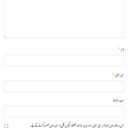
*
نام
*
ای میل
ویب‌ سائٹ
اس براؤزر میں میرا نام، ای میل، اور ویب سائٹ محفوظ رکھیں اگلی بار جب میں تبصرہ کرنے کےلیے۔