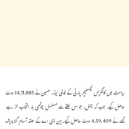
ریاست میں کانگریس لیجسلیچر پارٹی کے ڈپٹی لیڈر حسین نے 14,71,885 ووٹ
حاصل کیے، جب کہ اجمل، جو اس حلقے سے مسلسل چوتھی بار انتخاب لڑ رہے
تھے، نے 4،59،409 ووٹ حاصل کیے۔این ڈی اے کے حلقہ آسام گنا پریشد