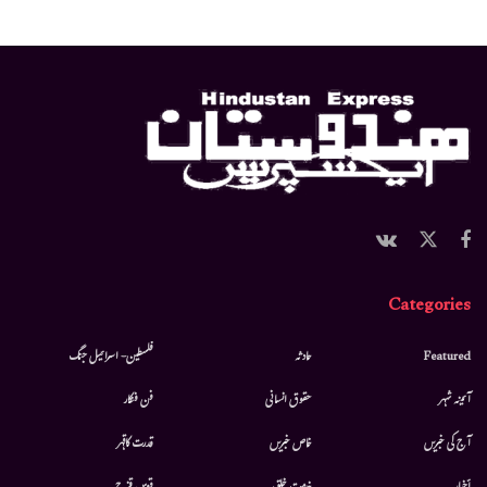
Categories
Featured
حادثہ
فلسطین- اسرائیل جنگ
آئینہ شہر
حقوق انسانی
فن فنکار
آج کی خبریں
خاص خبریں
قدرت کاقہر