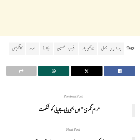
Tags:
بدرالدین اجمل
چوتھی بار
رقیب الحسین
ریکارڈ
سرحد
کانگریس
Previous Post
"رام نگری” میں بھی بی جے پی کو شکست
Next Post