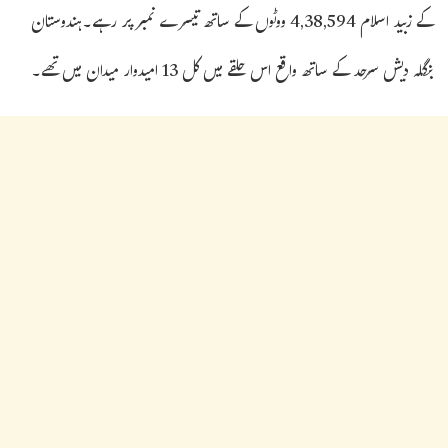
کے زبید اسلام 4,38,594 ووٹوں کے ساتھ تیسرے نمبر پر رہے۔ہندوستان
بنگلہ دیش سرحد کے ساتھ واقع اس حلقے میں کل 13 امیدوار میدان میں تھے۔