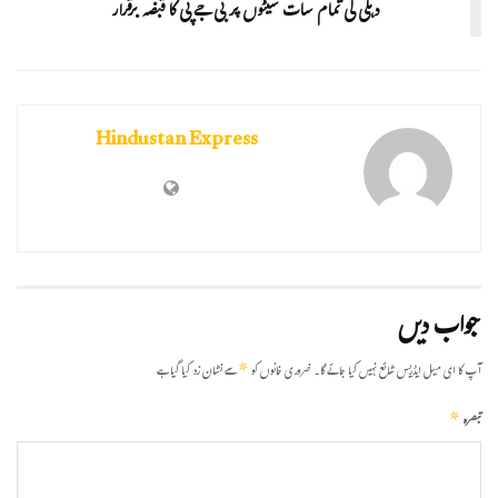
دہلی کی تمام سات سیٹوں پر بی جے پی کا قبضہ برقرار
Hindustan Express
جواب دیں
*
آپ کا ای میل ایڈریس شائع نہیں کیا جائے گا۔
ضروری خانوں کو
سے نشان زد کیا گیا ہے
*
تبصرہ