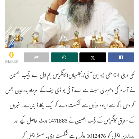
0
SHARES
نئی دہلی 04 مئی (یو این آئی/ ایجنسیاں) کانگریس ایم ایل اے رقیب الحسین
نے آسام کی دھوبری سیٹ سے اے آئی یو ڈی ایف کے سربراہ بدرالدین اجمل
کو دس لاکھ سے زیادہ ووٹوں سے شکست دے کر ایک ریکارڈ بنایا ہے۔خبروں
کے مطابق کانگریس کے رقیب الحسین نے 1471885 ووٹ حاصل کیے اور
بدرالدین اجمل کو 1012476 ووٹوں سے شکست دی۔ مسٹر اجمل کو