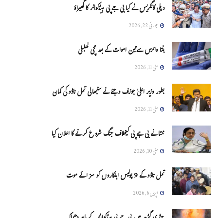
دہلی کانگریس نے کیا بی جے پی ہیڈکواٹر کا گھیراؤ
جولائی 22, 2026
ہنتا وائرس سےتین اموات کے بعد مچی کھلبلی
مئی 11, 2026
بطور وزیر اعلیٰ جوزف وجئے نے سنبھالی تمل ناڈو کی کمان
مئی 11, 2026
ممتا نے بی جے پی کیخلاف جنگ شروع کرنے کا اعلان کیا
مئی 10, 2026
تمل ناڈو کے 9 پولیس اہلکاروں کو سزائے موت
اپریل 6, 2026