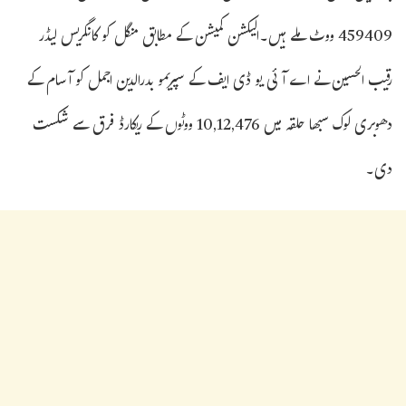
459409 ووٹ ملے ہیں۔الیکشن کمیشن کے مطابق منگل کو کانگریس لیڈر
رقیب الحسین نے اے آئی یو ڈی ایف کے سپریمو بدرالدین اجمل کو آسام کے
دھوبری لوک سبھا حلقہ میں 10,12,476 ووٹوں کے ریکارڈ فرق سے شکست
دی۔