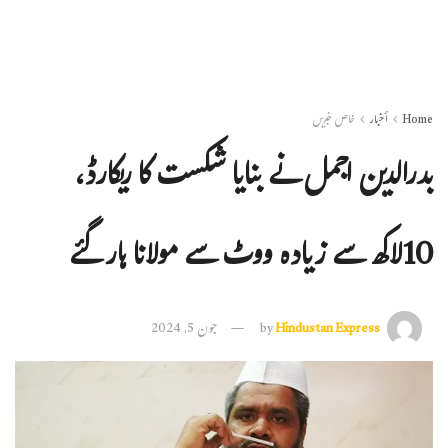
Home
أخبار
خاص خبریں
بدرالدین اجمل نے بنایا شکست کا ریکارڈ،
10لاکھ سے زیادہ ووٹ سے مولانا ہارگئے
Hindustan Express
by
جون 5, 2024