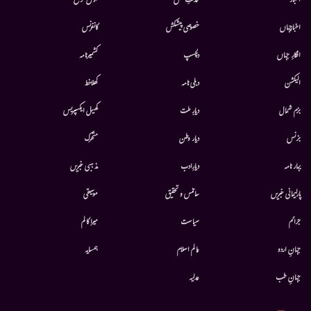
أخبار
خدمتِ خلق
قوس قزح
اخبارجہاں
خصوصی پیشکش
کانفرنس
افکارِ جہاں
دلچسپ
کشمیرنامہ
الیکشن
دہلی نامہ
کھلاخط
بزم شمال
دیارِ ملت
کھیل ایکسپریس
بزنس
دیار وطن
متحرك
بہار نامہ
دیارِادب
مذہبی خبریں
پارلیمانی خبریں
سائنس و تحقیق
موسيقى
جرائم
سیاست
میرا کالم
جہانِ اردو
عالم اسلام
ہمسایہ
جہانِ طب
عدلیہ