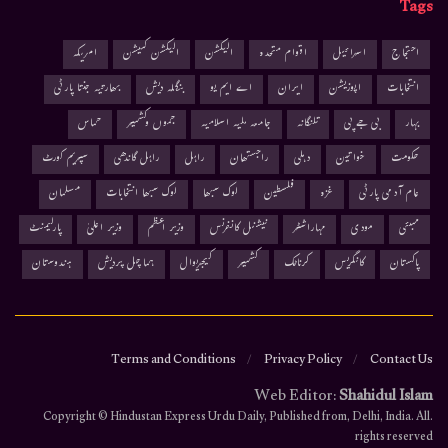
Tags
احتجاج
اسرائیل
اقوام متحدہ
الیکشن
الیکشن کمیشن
امریکہ
انتخابات
اپوزیشن
ایران
اے ایم یو
بنگلہ دیش
بھارتیہ جنتا پارٹی
بہار
بی جے پی
تلنگانہ
جامعہ ملیہ اسلامیہ
جموں وکشمیر
حماس
حکومت
خواتین
دہلی
راجستھان
راہل
راہل گاندھی
سپریم کورٹ
عام آدمی پارٹی
غزہ
فلسطین
لوک سبھا
لوک سبھا انتخابات
مسلمان
ممبئی
مودی
مہاراشٹر
نیشنل کانفرنس
وزیر اعظم
وزیر اعلیٰ
پارلیمنٹ
پاکستان
کانگریس
کرناٹک
کشمیر
کیجریوال
ہماچل پردیش
ہندوستان
Terms and Conditions
Privacy Policy
Contact Us
Web Editor:
Shahidul Islam
.Copyright © Hindustan Express Urdu Daily, Published from, Delhi, India. All
rights reserved