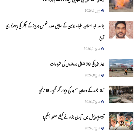
چنڈی گڑھ میں بی جے پی ہیڈکوارٹر کے باہر دھماکہ
اپریل 1, 2026
جامعہ ملیہ اسلامیہ طلباء یونین کے سابق صدر شمس پرویز کے جگر کی پیوندکاری
آج
مارچ 31, 2026
ایئر انڈیاکی 78 اضافی پروازوں کی شروعات
مارچ 8, 2026
نماز جمعہ کے دوران مسجد کی دیوار گر گئی، 15 زخمی
مارچ 7, 2026
آندھراپردیش میں آبادی بڑھانے کیلئے منفرد اسکیم!
مارچ 7, 2026