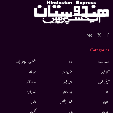
Categories
Featured
حادثہ
فلسطین- اسرائیل جنگ
آئینہ شہر
حقوق انسانی
فن فنکار
آج کی خبریں
خاص خبریں
قدرت کاقہر
أخبار
خدمتِ خلق
قوس قزح
اخبارجہاں
خصوصی پیشکش
کانفرنس
افکارِ جہاں
دلچسپ
کشمیرنامہ