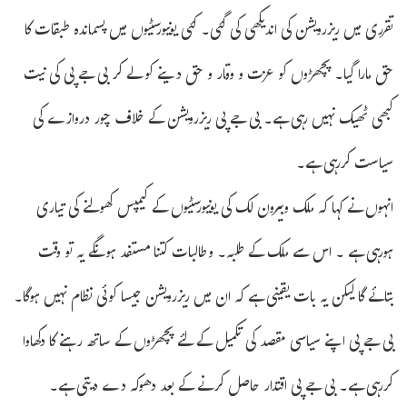
تقرری میں ریزرویشن کی اندیکھی کی گئی۔ کئی یونیورسٹیوں میں پسماندہ طبقات کا
حق مارا گیا۔ پچھڑوں کو عزت و وقار و حق دینے کو لے کر بی جے پی کی نیت
کبھی ٹھیک نہیں رہی ہے۔ بی جے پی ریزرویشن کے خلاف چور دروازے کی
سیاست کررہی ہے۔
انہوں نے کہا کہ ملک وبیرون لک کی یونیورسٹیوں کے کیمپس کھولنے کی تیاری
ہورہی ہے ۔ اس سے ملک کے طلبہ۔ وطالبات کتنا مستفد ہونگے یہ تو وقت
بتائے گا لیکن یہ بات یقینی ہے کہ ان میں ریزرویشن جیسا کوئی نظام نہیں ہوگا۔
بی جے پی اپنے سیاسی مقصد کی تکمیل کے لئے پچھڑوں کے ساتھ رہنے کا دکھاوا
کررہی ہے۔ بی جے پی اقتدار حاصل کرنے کے بعد دھوکہ دے دیتی ہے۔