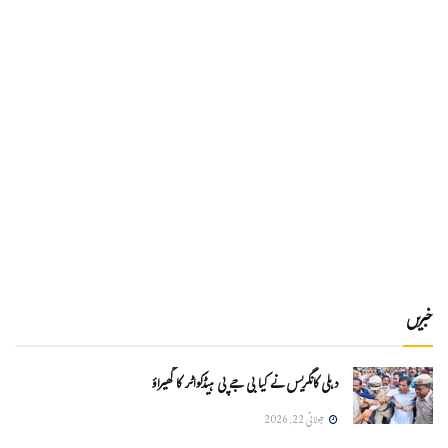
خبریں
دہلی کانگریس نے کیا بی جے پی ہیڈکواٹر کا گھیراؤ
جولائی 22, 2026