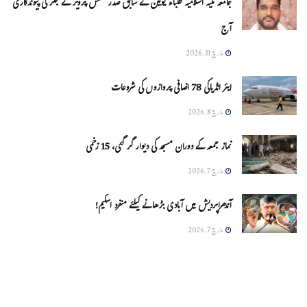
جامعہ ملیہ اسلامیہ طلباء یونین کے سابق صدر شمس پرویز کے جگر کی پیوندکاری
آج
مارچ 31, 2026
ایئر انڈیاکی 78 اضافی پروازوں کی شروعات
مارچ 8, 2026
نماز جمعہ کے دوران مسجد کی دیوار گر گئی، 15 زخمی
مارچ 7, 2026
آندھراپردیش میں آبادی بڑھانے کیلئے منفرد اسکیم!
مارچ 7, 2026