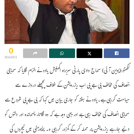
0
SHARES
لکھنؤ:(یواین آئی) سماج وادی پارٹی سربراہ اکھلیش یادو نے الزام لگایا کہ سماجی
انصاف کی مخالف بی جے پی اب ریزرویشن کے خلاف پچھلے دروازے سے
سیاست کررہی ہے۔یادو نے ہفتہ کو جاری بیان میں کہا کہ بی جے پی شروع سے
سماجی انصاف کی مخالف رہی ہے اور یہی وجہ ہے کہ وہ لگاتار پسماندہ اور دلتوں کو
دئیے جارہے ریزرویشن پر حملہ کر کے کمزور کررہی ہ۔ یونیورسٹی میں ٹیچروں کی