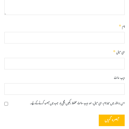
*
نام
*
ای میل
ویب‌ سائٹ
اس براؤزر میں میرا نام، ای میل، اور ویب سائٹ محفوظ رکھیں اگلی بار جب میں تبصرہ کرنے کےلیے۔