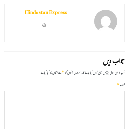
Hindustan Express
جواب دیں
*
آپ کا ای میل ایڈریس شائع نہیں کیا جائے گا۔
ضروری خانوں کو
سے نشان زد کیا گیا ہے
*
تبصرہ