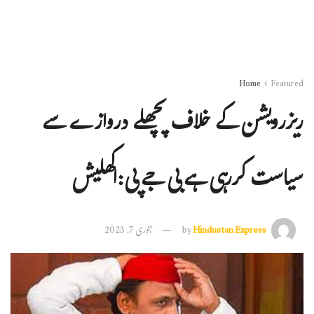
Home
Featured
ریزرویشن کے خلاف پچھلے دروازے سے
سیاست کررہی ہے بی جے پی:اکھلیش
Hindustan Express
by
جنوری 7, 2023