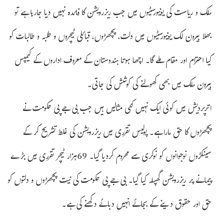
ملک و ریاست کی یونیورسٹیوں میں جب ریزرویشن کا فائدہ نہیں دیا جارہا ہے تو
بھلا بیرون لک یونیورسٹیوں میں دلت، پچھڑوں، قبائلی ٹیچروں و طلبہ و طالبات کو
کیا احترام اور مقام ملے گا۔ اچھا ہوتا ہندوستان کے معروف اداروں کے کیمپس
بیرون ملک میں بھی کھولنے کی کوشش کی جاتی۔
اترپردیش میں کوئی ایک نہیں کئی مثالیں ہیں جب بی جے پی حکومت نے
پچھڑوں کا حق مارا ہے۔ پولیس تقرری میں ریزرویشن کی غلط تشریح کر کے
سینکڑوں نوجوانوں کو نوکری سے محروم کردیا گیا۔ 69ہزار ٹیچر تقرری میں بڑے
پیمانے پر ریزرویشن گھپلہ کیا گیا۔ بی جے پی حکومت کی نیت پچھڑوں و دلتوں کو
حق اور حقوق دینے کے بجائے انہیں دبائے دکھنے کی ہے۔