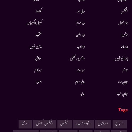
الیکشن
دہلی نامہ
کھلاخط
بزم شمال
دیارِ ملت
کھیل ایکسپریس
بزنس
دیار وطن
متحرك
بہار نامہ
دیارِادب
مذہبی خبریں
پارلیمانی خبریں
سائنس و تحقیق
موسيقى
جرائم
سیاست
میرا کالم
جہانِ اردو
عالم اسلام
ہمسایہ
جہانِ طب
عدلیہ
Tags
احتجاج
اسرائیل
اقوام متحدہ
الیکشن
الیکشن کمیشن
امریکہ