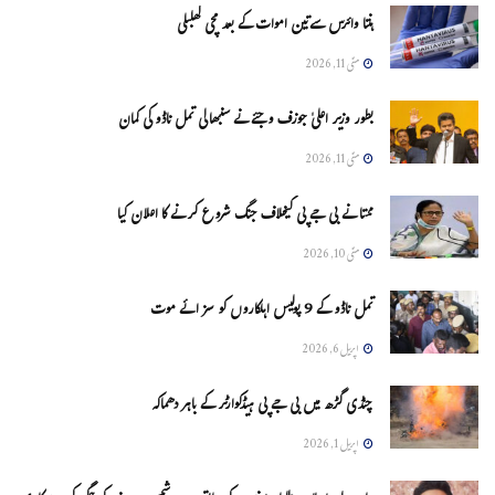
ہنتا وائرس سےتین اموات کے بعد مچی کھلبلی
مئی 11, 2026
بطور وزیر اعلیٰ جوزف وجئے نے سنبھالی تمل ناڈو کی کمان
مئی 11, 2026
ممتا نے بی جے پی کیخلاف جنگ شروع کرنے کا اعلان کیا
مئی 10, 2026
تمل ناڈو کے 9 پولیس اہلکاروں کو سزائے موت
اپریل 6, 2026
چنڈی گڑھ میں بی جے پی ہیڈکوارٹر کے باہر دھماکہ
اپریل 1, 2026