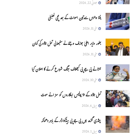
جولائی 22, 2026
ہنتا وائرس سےتین اموات کے بعد مچی کھلبلی
مئی 11, 2026
بطور وزیر اعلیٰ جوزف وجئے نے سنبھالی تمل ناڈو کی کمان
مئی 11, 2026
ممتا نے بی جے پی کیخلاف جنگ شروع کرنے کا اعلان کیا
مئی 10, 2026
تمل ناڈو کے 9 پولیس اہلکاروں کو سزائے موت
اپریل 6, 2026
چنڈی گڑھ میں بی جے پی ہیڈکوارٹر کے باہر دھماکہ
اپریل 1, 2026