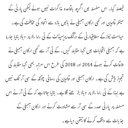
فیصلہ کیا۔ اس سلسلہ میں اگرچہ باقاعدہ مذاکرات نہیں ہوئے لیکن پارٹی کے
سینئر قائدین اور کئی ارکان اسمبلی نے بائیں بازو سے اتحاد کی مخالفت کی ہے۔
سیاست نیوزکے مطابقپارٹی کے ورکنگ پریسیڈنٹ کے ٹی راما راؤ پر دباؤ بنایا جارہا
ہے کہ اسمبلی انتخابات میں تنہا مقابلہ کریں۔ کے ٹی آر سے کئی ارکان اسمبلی نے
ملاقات کرتے ہوئے 2014 اور 2018 کی طرح اس مرتبہ بھی تنہا مقابلہ کی
تجویز پیش کی ہے۔ ارکان اسمبلی اور قائدین کی رسائی چونکہ کے سی آر تک نہیں
ہے لہذا کے ٹی راما راؤ پر دباؤ بڑھنے لگا ہے۔ بتایا جاتا ہے کہ کے ٹی آر نے اس
مسئلہ پر پارٹی صدر کے سی آر سے مشاورت کرنے اور ارکان اسمبلی کے
جذبات سے واقف کرنے کا تیقن دیا ہے۔