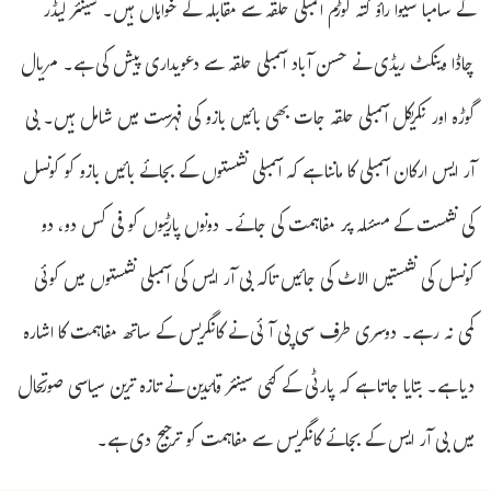
کے سامبا سیوا راؤ کتہ گوڑم اسمبلی حلقہ سے مقابلہ کے خواہاں ہیں۔ سینئر لیڈر
چاڈا وینکٹ ریڈی نے حسن آباد اسمبلی حلقہ سے دعویداری پیش کی ہے۔ مریال
گوڑہ اور نکریکل اسمبلی حلقہ جات بھی بائیں بازو کی فہرست میں شامل ہیں۔ بی
آر ایس ارکان اسمبلی کا ماننا ہے کہ اسمبلی نشستوں کے بجائے بائیں بازو کو کونسل
کی نشست کے مسئلہ پر مفاہمت کی جائے۔ دونوں پارٹیوں کو فی کس دو، دو
کونسل کی نشستیں الاٹ کی جائیں تاکہ بی آر ایس کی اسمبلی نشستوں میں کوئی
کمی نہ رہے۔ دوسری طرف سی پی آئی نے کانگریس کے ساتھ مفاہمت کا اشارہ
دیا ہے۔ بتایا جاتا ہے کہ پارٹی کے کئی سینئر قائدین نے تازہ ترین سیاسی صورتحال
میں بی آر ایس کے بجائے کانگریس سے مفاہمت کو ترجیح دی ہے۔