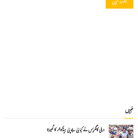
خبریں
دہلی کانگریس نے کیا بی جے پی ہیڈکواٹر کا گھیراؤ