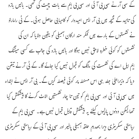
کے سی آر نے سی پی آئی اور سی پی ایم سے بات چیت کی تھی۔ بائیں بازو
کی تائید کے نتیجہ میں بی آر ایس امیدوار کو کامیابی حاصل ہوئی۔ کے ٹی راماراؤ
نے نشستوں کے بارے میں فکر مند ارکان اسمبلی کو یقین دلایا کہ ان کی
نشستوں کو کوئی خطرہ لاحق نہیں ہوگا اور بائیں بازو کی جانب سے کسی سیٹنگ
ایم ایل اے کی نشست کی مانگ کو قبول نہیں کیا جائے گا۔ کے ٹی آر نے تیقن
دیا کہ وزیراعلیٰ جلد ہی اس مسئلہ پر کوئی فیصلہ کریں گے۔ بی آر ایس نے ابتداء
میں سی پی آئی اور سی پی ایم کو تین تا چار نشستیں الاٹ کرنے کا پیشکش کیا
تھا لیکن دونوں پارٹیوں کیلئے یہ پیشکش قابل قبول نہیں ہے۔ سی پی ایم کے
ریاستی سکریٹری ویرا بھدرم حلقہ اسمبلی پالیر اور سی پی آئی کے ریاستی سکریٹری