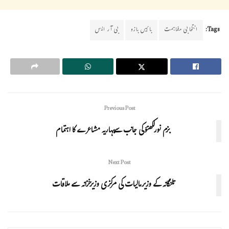
Tags:
انتخابی مفاہمت
بائیں بازو
بی آر ایس
Previous Post
بزم نورلکھنؤکی جانب سےبہاریہ مشاعرے کا اہتمام
Next Post
تلنگانہ کے وزیرمالیات کی مرکزی وزیرخزانہ سے ملاقات