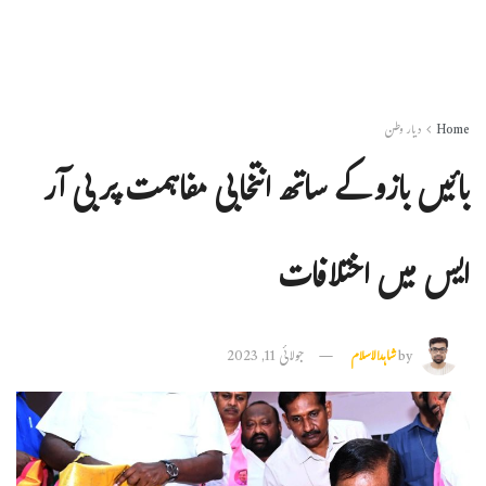
Home
دیار وطن
بائیں بازو کے ساتھ انتخابی مفاہمت پر بی آر
ایس میں اختلافات
by
شاہدالاسلام
جولائی 11, 2023