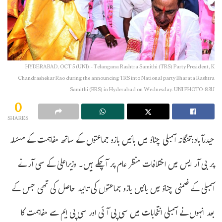
HYDERABAD, OCT 5 (UNI):- Telangana Rashtra Samithi (TRS) Party President, K
Chandrashekar Rao during the announcing TRS into National party Bharata Rashtra
Samithi (BRS) in Hyderabad on Wednesday. UNI PHOTO-83U
0
SHARES
حیدرآباد:تلنگانہ اسمبلی چناؤ میں بائیں بازو جماعتوں کے ساتھ مفاہمت کے مسئلہ
پر بی آر ایس میں اختلافات منظر عام پر آچکے ہیں۔ وزیراعلیٰ کے سی آر نے
اسمبلی کے ضمنی چناؤ میں بائیں بازو جماعتوں کی تائید حاصل کی تھی جس کے
بعد انہوں نے اسمبلی انتخابات میں سی پی آئی اور سی پی ایم سے مفاہمت کا