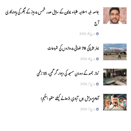
جامعہ ملیہ اسلامیہ طلباء یونین کے سابق صدر شمس پرویز کے جگر کی پیوندکاری
آج
مارچ 31, 2026
ایئر انڈیاکی 78 اضافی پروازوں کی شروعات
مارچ 8, 2026
نماز جمعہ کے دوران مسجد کی دیوار گر گئی، 15 زخمی
مارچ 7, 2026
آندھراپردیش میں آبادی بڑھانے کیلئے منفرد اسکیم!
مارچ 7, 2026