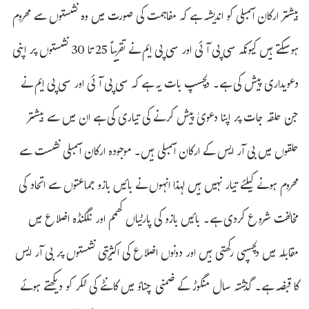
بیشتر ارکان اسمبلی کو اندیشہ ہے کہ مفاہمت کی صورت میں وہ نشستوں سے محروم
ہوسکتے ہیں کیونکہ سی پی آئی اور سی پی ایم نے تقریباً 25 تا 30 نشستوں پر اپنی
دعویداری پیش کی ہے۔ دلچسپ بات یہ ہے کہ سی پی آئی اور سی پی ایم نے
جن حلقہ جات پر اپنا دعویٰ پیش کرنے کی تیاری کی ہے ان میں سے بیشتر
حلقوں میں بی آر ایس کے ارکان اسمبلی ہیں۔ موجودہ ارکان اسمبلی نشست سے
محروم ہونے کیلئے تیار نہیں ہیں لہذا انہوں نے بائیں بازو جماعتوں سے اتحاد کی
مخالفت شروع کردی ہے۔ بائیں بازو کی پارٹیاں کھمم اور نلگنڈہ اضلاع میں
مقابلہ میں دلچسپی رکھتی ہیں اور دونوں اضلاع کی اکثریتی نشستوں پر بی آر ایس
کا قبضہ ہے۔ گذشتہ سال منگوڑ کے ضمنی چناؤ میں کانٹے کی ٹکر کو دیکھتے ہوئے