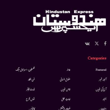
Categories
Featured
حادثہ
فلسطین- اسرائیل جنگ
آئینہ شہر
حقوق انسانی
فن فنکار
آج کی خبریں
خاص خبریں
قدرت کاقہر
أخبار
خدمتِ خلق
قوس قزح
اخبارجہاں
خصوصی پیشکش
کانفرنس