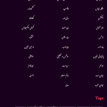
افکارِ جہاں
دلچسپ
کشمیرنامہ
الیکشن
دہلی نامہ
کھلاخط
بزم شمال
دیارِ ملت
کھیل ایکسپریس
بزنس
دیار وطن
متحرك
بہار نامہ
دیارِادب
مذہبی خبریں
پارلیمانی خبریں
سائنس و تحقیق
موسيقى
جرائم
سیاست
میرا کالم
جہانِ اردو
عالم اسلام
ہمسایہ
جہانِ طب
عدلیہ
Tags