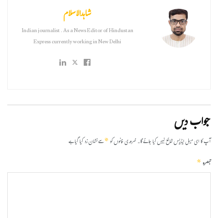
شاہدالاسلام
Indian journalist . As a News Editor of Hindustan
Express currently working in New Delhi
جواب دیں
*
آپ کا ای میل ایڈریس شائع نہیں کیا جائے گا۔
ضروری خانوں کو
سے نشان زد کیا گیا ہے
*
تبصرہ