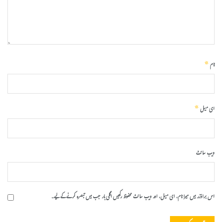
*
نام
*
ای میل
ویب‌ سائٹ
اس براؤزر میں میرا نام، ای میل، اور ویب سائٹ محفوظ رکھیں اگلی بار جب میں تبصرہ کرنے کےلیے۔