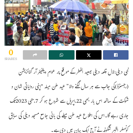
0
SHARES
نئی دہلی:لال قلعہ دہلی میںعید الفطر کے مو قع پر عوام ویلفیئر آر گنائزیشن
(رجسٹرڈ)کی جانب سے ہر سال لگنے والا” عید ملن میلہ "اپنی روایاتی شان و
شوکت کے ساتھ اس بار بھی 22،اپریل سے شروع ہو کر 7،مئی 2023تک
جاری رہے گا۔اس کی اطلاع عید ملن میلے کی بانی جا مع مسجد دہلی کی سابق
کونسلر اظہر شگوفہ نے آج ایک بیان میں دی ہے۔