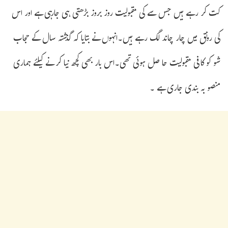
کت کر رہے ہیں جس سے کی مقبولیت روز بروز بڑھتی ہی جارہی ہے اور اس
کی رونق میں چار چاند لگ رہے ہیں۔انہوں نے بتایا کہ گذشتہ سال کے حجاب
شو کو کافی مقبولیت حا صل ہوئی تھی۔اس بار بھی کچھ نیا کر نے کیلئے ہماری
منصو بہ بندی جاری ہے ۔