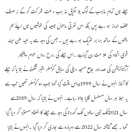
میلے میں تمام مذاہب کے لوگ بلا تفریق مذ ہب و ملت شر کت کر کے نہ صرف
لطف اندوز ہو رہے ہیں بلکہ اس نفرتی ماحول میںعید کی خوشیوں میں اپنے ہم
وطنوں کے ساتھ برا بر شریک ہو رہے ہیں ۔جس کی وجہ سے یہ عید ملن میلہ
قومی اتحاد کی علا مت بن گیا ہے ۔اس میلے کی روح رواں عوام ویلفیئر
آرگنائزیشن کی صدراور جامع مسجد دہلی کی سابق کونسلر اظہر شگوفہ نے بتا یا کہ میلے
کا آغاز انہوں نے سال 1999میںاس وقت کیا تھا جب وہ کونسلر تھیں تب سے
یہ میلا ہر سال مسلسل لگایا جاتا رہا ہے۔ انہوں نے بتایا کہ سال 2019سے
سال 2021تک تین سالوں تک کورونا کی وجہ سے میلے کا انعقاد مسترد کر دیا گیا
تھا ۔ جسے گذشتہ سال 2022 سے دوبارہ سے جاری کر دیا گیا ۔انہوں نے بتایا