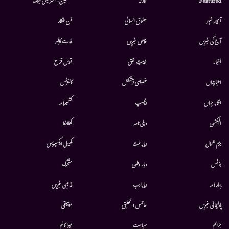
Featured
حادثہ
فلسطین- اسرائیل جنگ
آئینہ شہر
حقوق انسانی
فن فنکار
آج کی خبریں
خاص خبریں
قدرت کاقہر
أخبار
خدمتِ خلق
قوس قزح
اخبارجہاں
خصوصی پیشکش
کانفرنس
افکارِ جہاں
دلچسپ
کشمیرنامہ
الیکشن
دہلی نامہ
کھلاخط
بزم شمال
دیارِ ملت
کھیل ایکسپریس
بزنس
دیار وطن
متحرك
بہار نامہ
دیارِادب
مذہبی خبریں
پارلیمانی خبریں
سائنس و تحقیق
موسيقى
جرائم
سیاست
میرا کالم