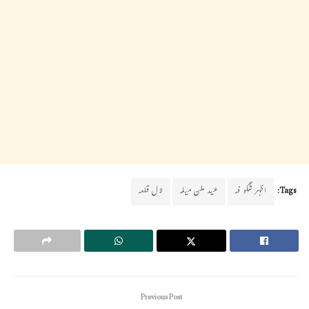
Tags:
اظہر شگو فہ
عید ملن میلہ
لال قلعہ
Previous Post