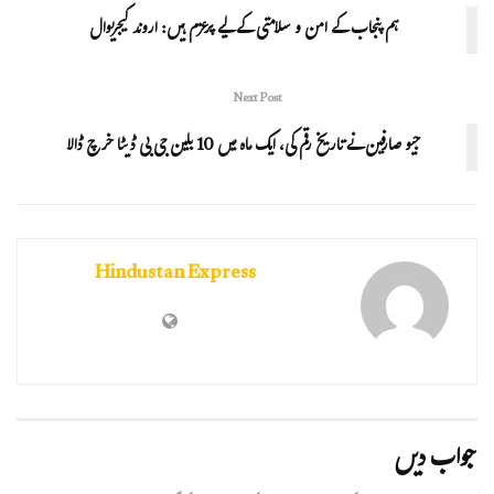
ہم پنجاب کے امن و سلامتی کے لیے پرعزم ہیں: اروند کیجریوال
Next Post
جیو صارفین نے تاریخ رقم کی، ایک ماہ میں 10 بلین جی بی ڈیٹا خرچ ڈالا
Hindustan Express
جواب دیں