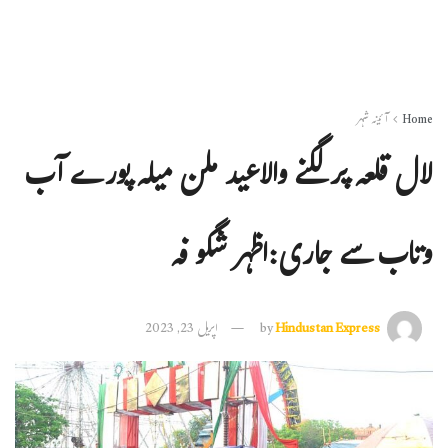
Home
آئینہ شہر
لال قلعہ پر لگنے والاعید ملن میلہ پورے آب
وتاب سے جاری:اظہر شگو فہ
Hindustan Express
by
اپریل 23, 2023