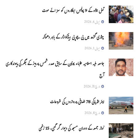
تمل ناڈو کے 9 پولیس اہلکاروں کو سزائے موت
اپریل 6, 2026
چنڈی گڑھ میں بی جے پی ہیڈکوارٹر کے باہر دھماکہ
اپریل 1, 2026
جامعہ ملیہ اسلامیہ طلباء یونین کے سابق صدر شمس پرویز کے جگر کی پیوندکاری
آج
مارچ 31, 2026
ایئر انڈیاکی 78 اضافی پروازوں کی شروعات
مارچ 8, 2026
نماز جمعہ کے دوران مسجد کی دیوار گر گئی، 15 زخمی