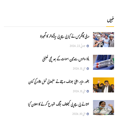
خبریں
دہلی کانگریس نے کیا بی جے پی ہیڈکواٹر کا گھیراؤ
جولائی 22, 2026
ہنتا وائرس سےتین اموات کے بعد مچی کھلبلی
مئی 11, 2026
بطور وزیر اعلیٰ جوزف وجئے نے سنبھالی تمل ناڈو کی کمان
مئی 11, 2026
ممتا نے بی جے پی کیخلاف جنگ شروع کرنے کا اعلان کیا
مئی 10, 2026