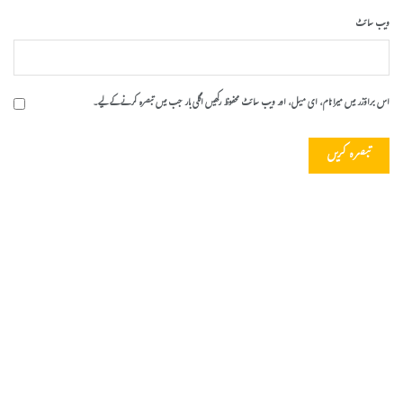
ویب‌ سائٹ
اس براؤزر میں میرا نام، ای میل، اور ویب سائٹ محفوظ رکھیں اگلی بار جب میں تبصرہ کرنے کےلیے۔