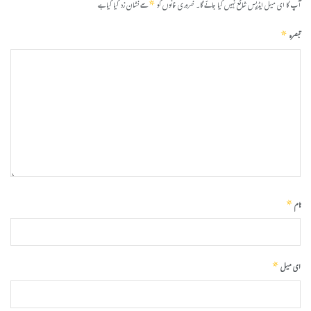
*
آپ کا ای میل ایڈریس شائع نہیں کیا جائے گا۔
ضروری خانوں کو
سے نشان زد کیا گیا ہے
*
تبصرہ
*
نام
*
ای میل