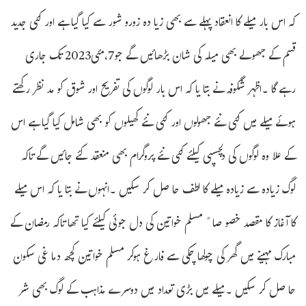
کہ اس بار میلے کا انعقاد پہلے سے بھی زیا دہ زورو شور سے کیا گیا ہے اور کئی جدید
قسم کے جھولے بھی میلہ کی شان بڑھائیں گے جو7،مئی2023 تک جاری
رہے گا ۔اظہر شگوفہ نے بتا یا کہ اس بار لوگوں کی تفریح اور شوق کو مد نظر رکھتے
ہوئے میلے میں کئی نئے جھولوں اور کئی نئے کھیلوں کو بھی شامل کیا گیا ہے اس
کے علا وہ لوگوں کی دلچسپی کیلئے کئی نئے پروگرام بھی منعقد کئے جائیں گے تاکہ
لوگ زیادہ سے زیادہ میلے کا لطف حا صل کر سکیں ۔انہوں نے بتا یا کہ اس میلے
کا آغاز کا مقصد خصو صا ً مسلم خواتین کی دل جوئی کیلئے کیا تھا تاکہ رمضان کے
مبارک مہینے میں گھر کی چولھا چکی سے فارغ ہوکر مسلم خواتین کچھ دما غی سکون
حا صل کر سکیں ۔میلے میں بڑی تعداد میں دوسرے مذاہب کے لوگ بھی شر