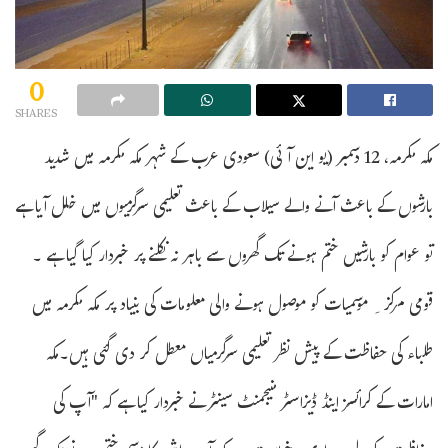
0
SHARES
مکہ مکرمہ، 12 دسمبر (یو این آئی) سعودی عرب کے شہر مکہ مکرمہ میں شدید
بارشوں کے باعث آنے والے سیلاب کے باعث تعلیمی سرگرمیوں میں خلل آیا ہے
تو عوام کو بارشیں ختم ہونے تک گھروں سے باہر نہ نکلنے پر خبردار کیا گیا ہے ۔
قومی مرکز ِ موسمیات کو موصول ہونے والی معلومات کی بنیاد پر مکہ مکرمہ میں
طلباء کی حفاظت کے پیش نظر تعلیمی سرگرمیاں معطل کر دی گئی ہیں۔مکہ
امارات کے کرائسز اینڈ ڈیزاسٹر منیجمنٹ سینٹر نے خبردار کیا ہے کہ "آپ کی