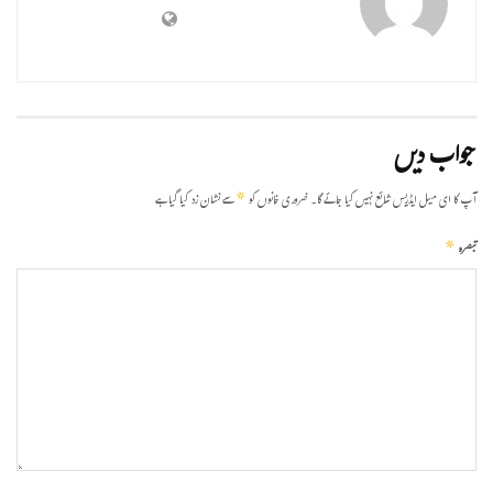
جواب دیں
*
آپ کا ای میل ایڈریس شائع نہیں کیا جائے گا۔
ضروری خانوں کو
سے نشان زد کیا گیا ہے
*
تبصرہ