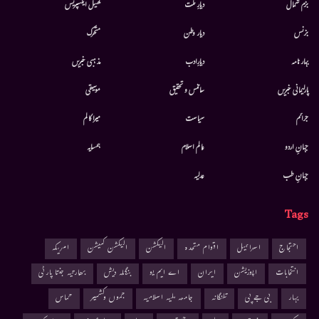
بزم شمال
دیارِ ملت
کھیل ایکسپریس
بزنس
دیار وطن
متحرك
بہار نامہ
دیارِادب
مذہبی خبریں
پارلیمانی خبریں
سائنس و تحقیق
موسيقى
جرائم
سیاست
میرا کالم
جہانِ اردو
عالم اسلام
ہمسایہ
جہانِ طب
عدلیہ
Tags
احتجاج
اسرائیل
اقوام متحدہ
الیکشن
الیکشن کمیشن
امریکہ
انتخابات
اپوزیشن
ایران
اے ایم یو
بنگلہ دیش
بھارتیہ جنتا پارٹی
بہار
بی جے پی
تلنگانہ
جامعہ ملیہ اسلامیہ
جموں وکشمیر
حماس