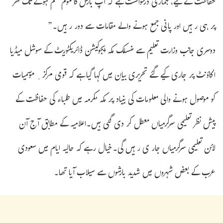
حفاظت کے لیے، ہماری درخواست ہے کہ آپ بارش کا موسم ختم ہونے تک گھر
پر ہی رہیں اور پانی جمع ہونے والے مقامات سے دور رہیں۔”
دوسری جانب وزارت تعلیم سے منسلک مکہ ایجوکیشن ڈائریکٹوریٹ کے سوشل میڈیا
اکاؤنٹ پر جاری کیے گئے تحریری بیان میں کہا گیا ہے کہ قومی مرکز ِ موسمیات
کو موصول ہونے والی معلومات کی بنیاد پر مکہ مکرمہ میں طلباء کی حفاظت کے
پیش نظر تعلیمی سرگرمیاں معطل کر دی گئی ہیں۔اعلامیہ کے مطابق آج آن
لائن تعلیمی سرگرمیاں جار ی رہیں گی۔خیال رہے کہ حالیہ ایام میں سعودی
عرب کے بعض شہروں میں شدید بارشوں سے سیلاب آیا تھا۔