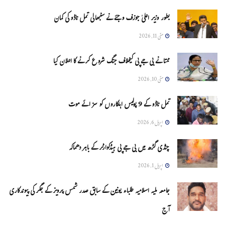
بطور وزیر اعلیٰ جوزف وجئے نے سنبھالی تمل ناڈو کی کمان
مئی 11, 2026
ممتا نے بی جے پی کیخلاف جنگ شروع کرنے کا اعلان کیا
مئی 10, 2026
تمل ناڈو کے 9 پولیس اہلکاروں کو سزائے موت
اپریل 6, 2026
چنڈی گڑھ میں بی جے پی ہیڈکوارٹر کے باہر دھماکہ
اپریل 1, 2026
جامعہ ملیہ اسلامیہ طلباء یونین کے سابق صدر شمس پرویز کے جگر کی پیوندکاری
آج