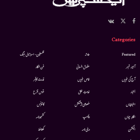
Categories
Featured
حادثہ
فلسطین- اسرائیل جنگ
آئینہ شہر
حقوق انسانی
فن فنکار
آج کی خبریں
خاص خبریں
قدرت کاقہر
أخبار
خدمتِ خلق
قوس قزح
اخبارجہاں
خصوصی پیشکش
کانفرنس
افکارِ جہاں
دلچسپ
کشمیرنامہ
الیکشن
دہلی نامہ
کھلاخط