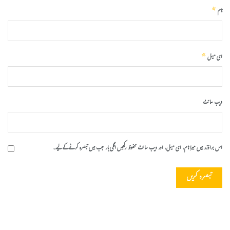
*
نام
*
ای میل
ویب‌ سائٹ
اس براؤزر میں میرا نام، ای میل، اور ویب سائٹ محفوظ رکھیں اگلی بار جب میں تبصرہ کرنے کےلیے۔