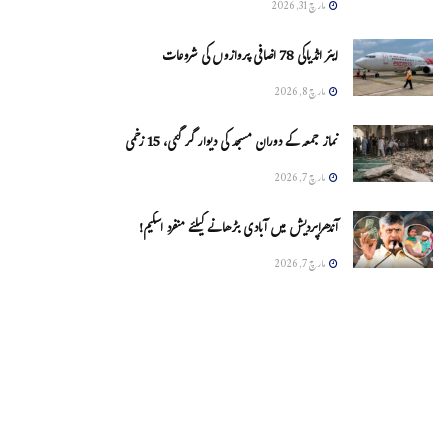
مارچ 31, 2026
ایئر انڈیاکی 78 اضافی پروازوں کی شروعات
مارچ 8, 2026
نماز جمعہ کے دوران مسجد کی دیوار گر گئی، 15 زخمی
مارچ 7, 2026
آندھراپردیش میں آبادی بڑھانے کیلئے منفرد اسکیم!
مارچ 7, 2026