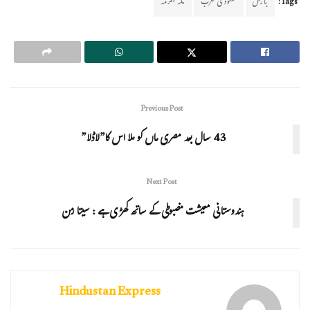
Tags:
بارش
سعودی عرب
مکہ مکرمہ
Previous Post
43 سال بعد مصری ماں کو ملا اس کا”لاڈلا”
Next Post
ہندوستانی معیشت مضبوطی کے ساتھ کھڑی ہے : سیتا رمن
Hindustan Express