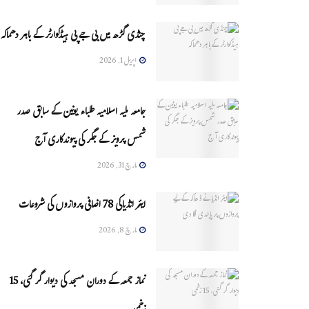
چنڈی گڑھ میں بی جے پی ہیڈکوارٹر کے باہر دھماکہ
اپریل 1, 2026
جامعہ ملیہ اسلامیہ طلباء یونین کے سابق صدر
شمس پرویز کے جگر کی پیوندکاری آج
مارچ 31, 2026
ایئر انڈیاکی 78 اضافی پروازوں کی شروعات
مارچ 8, 2026
نماز جمعہ کے دوران مسجد کی دیوار گر گئی، 15