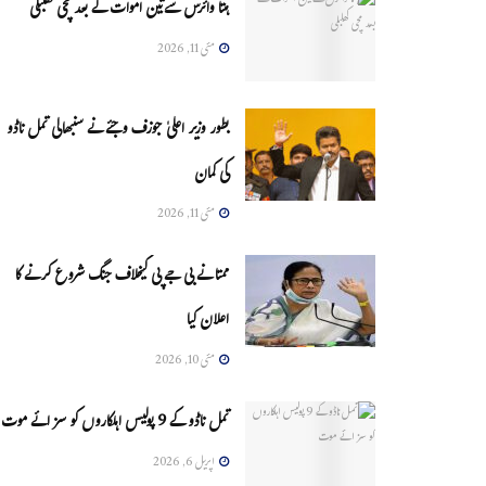
ہنتا وائرس سےتین اموات کے بعد مچی کھلبلی
مئی 11, 2026
بطور وزیر اعلیٰ جوزف وجئے نے سنبھالی تمل ناڈو
کی کمان
مئی 11, 2026
ممتا نے بی جے پی کیخلاف جنگ شروع کرنے کا
اعلان کیا
مئی 10, 2026
تمل ناڈو کے 9 پولیس اہلکاروں کو سزائے موت
اپریل 6, 2026