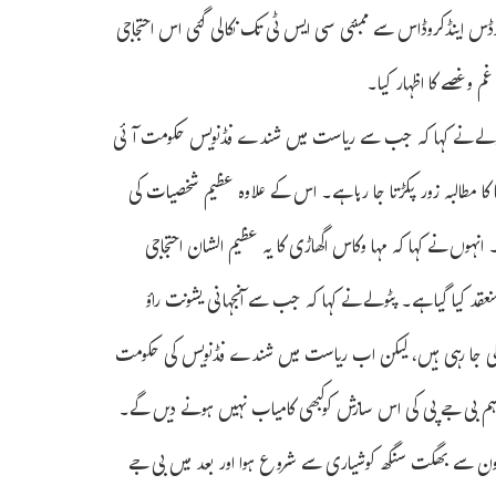
ڈس اینڈکروڈاس سے ممبئی سی ایس ٹی تک نکالی گئی اس احتجاجی
 وغصے کا اظہار کیا۔
اپٹولے نے کہا کہ جب سے ریاست میں شندے فڈنویس حکومت آئی
کا مطالبہ زور پکڑتا جا رہا ہے۔ اس کے علاوہ عظیم شخصیات کی
نہوں نے کہا کہ مہا وکاس اگھاڑی کا یہ عظیم الشان احتجاجی
قد کیا گیا ہے۔ پٹولے نے کہا کہ جب سے آنجہانی یشونت راؤ
شیں کی جا رہی ہیں، لیکن اب ریاست میں شندے فڈنویس کی حکومت
ہم بی جے پی کی اس سازش کوکبھی کامیاب نہیں ہونے دیں گے۔
 بھون سے بھگت سنگھ کوشیاری سے شروع ہوا اور بعد میں بی جے