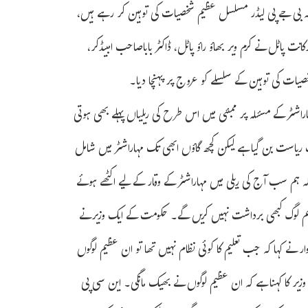
ہ بی جے پی لیڈر مسلسل عظیم شخصیات کی توہین کر رہے ہیں،
کانت پاٹل نے کرم ویر بھاؤ راؤ پاٹل، ڈاکٹر باباصاحب امبیڈکر،
شخصیات کی توہین کے سلسلے کو عروج پر پہنچا دیا۔
اشٹر کے مسئلہ پر ممبئی میں اس طرح کی ریلیاں پہلے بھی ہوتی
گ ریاست بن گیا ہے لیکن کچھ گاؤں ابھی تک مہاراشٹر میں شامل
ہ ہم سب آج کی ریلی میں مہاراشٹر کے وقار کے لیے اکٹھے ہوئے
سے ہم لوگ کبھی برداشت نہیں کریں گے۔ حکومت کے ایک وزیرنے
پوار نے کہا کہ جب تعلیم کا کوئی نظام نہیں تھا تو ان عظیم لوگوں
ر کا کہنا ہے کہ ان عظیم لوگوں نے بھیک مانگی۔ این سی پی