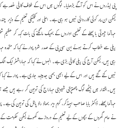
پی لیڈروں نے اس کو آگے بڑھایا۔ لوگوں میں اس کے خلاف کافی غصہ ہے ک
لیکن ان پر کوئی کارروائی نہیں ہو رہی ہے۔ اعلی اور تکنیکی تعلیم کے وزیر چندر
مہاتما جیوتی با پھلے کے تعلیمی اداروں کے بھیک مانگنے کی بات کہہ کر عظیم 
ریلی سے خطاب کرتے ہوئے این سی پی کے صدر شرد پوار نے کہا کہ متحدہ مہار
رہی ہیں، لیکن آج کی ریلی کافی بڑی ہے۔ انہوں نے کہا کہ مہاراشٹر ایک ال
نہیں کئے گئے ہیں اور اس کے لیے ابھی بھی جدوجہد جاری ہے۔ پوار نے کہا ک
ہیں۔اقتدار میں بیٹھے لوگ چھترپتی شیواجی مہاراج کی توہین کر رہے ہیں ج
مہاتما پھلے، ڈاکٹر بابا صاحب امبیڈکر، کرم ویر بھاؤ راؤ پاٹل کی توہین کی ہے۔ 
نے عام گھروں کے بچوں کے لیے تعلیم کے دروازے کھولے لیکن حکومت کے وزی