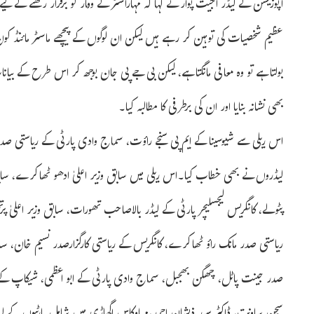
اپوزیشن کے لیڈر اجیت پوار نے کہا کہ مہاراشٹر کے وقار کو برقرار رکھنے کے لی
عظیم شخصیات کی توہین کر رہے ہیں لیکن ان لوگوں کے پیچھے ماسٹر مائنڈ کون
بولتا ہے تو وہ معافی مانگتا ہے، لیکن بی جے پی جان بوجھ کر اس طرح کے ب
بھی نشانہ بنایا اور ان کی برطرفی کا مطالبہ کیا۔
اس ریلی سے شیوسینا کے ایم پی سنجے راؤت، سماج وادی پارٹی کے ریاستی صدر
لیڈروں نے بھی خطاب کیا۔اس ریلی میں سابق وزیر اعلیٰ ادھو ٹھاکرے، سابق ن
پٹولے، کانگریس لیجسلیچر پارٹی کے لیڈر بالاصاحب تھورات، سابق وزیر اعلیٰ
ریاستی صدر مانک راؤ ٹھاکرے، کانگریس کے ریاستی کارگزارصدر نسیم خان، سابق 
صدر جینت پاٹل، چھگن بھجبل، سماج وادی پارٹی کے ابو اعظمی، شیکاپ کے