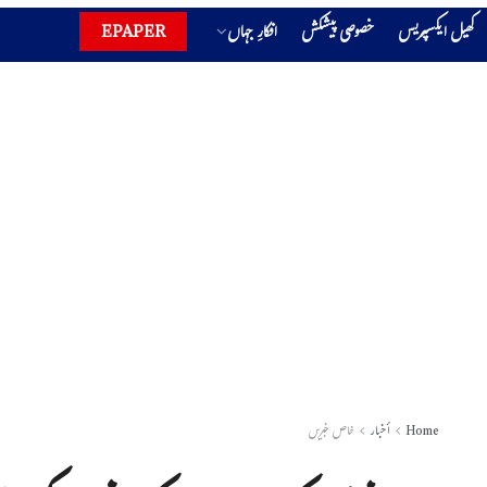
کھیل ایکسپریس
خصوصی پیشکش
افکارِ جہاں
EPAPER
Home
أخبار
خاص خبریں