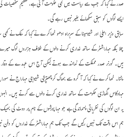
صدر نے کہا کہ جب سے ریاست میں نئی حکومت آئی ہے، عظیم شخصیات کی تو
ایسے لوگوں کو سبق سکھائے بغیر نہیں رہے گی۔
سابق وزیر اعلیٰ اور شیوسینا کے سربراہ ادھو ٹھاکرے نے کہا کہ ملک نے کئی س
چلا بلکہ مہاراشٹر کے ساتھ غداری کرنے والوں کے خلاف ہزاروں لوگ میرے س
ہیں۔ گورنر صدر مملکت کے نمائندے ہوتے لیکن آج اس عہدے کے وقار پر س
مانتا۔ ٹھاکرے نے کہا کہ آگرہ سے بھاگ کرچھترپتی شیواجی مہاراج نے سوراج
مہاوکاس اگھاڑی حکومت کے ساتھ غداری کرنے والوں سے کرتے ہیں۔ انہوں نے 
یہ ان لوگوں کی نظریاتی پسماندگی ہے جو مہا پورشوں کے نام پر ووٹ کی بھیک 
ہم اس وقت تک نہیں رکیں گے جب تک ہم مہاراشٹر کے غداروں کو دفن نہ