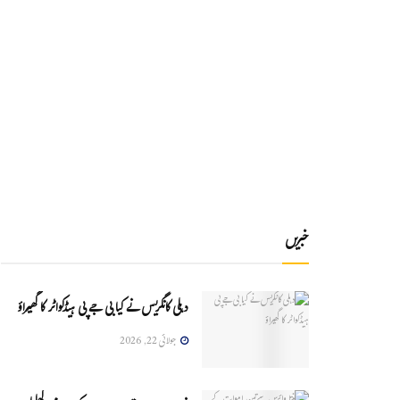
خبریں
دہلی کانگریس نے کیا بی جے پی ہیڈکواٹر کا گھیراؤ
جولائی 22, 2026