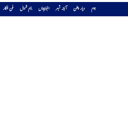
ہوم
دیار وطن
آئینہ شہر
اخبارجہاں
بزم شمال
فن فنکار