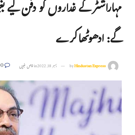
مہاراشٹر کے غداروں کو دفن کیے ب
گے: ادھوٹھاکرے
0
Hindustan Express
by
دسمبر 18, 2022
in
خاص خبریں