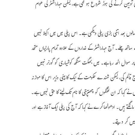
ہین کرنے کی ہوڑ شروع ہو گئی ہے، لیکن مہاراشٹر کی عوام
الوں بعد اتنی بڑی ریلی دیکھی ہے۔ اس ریلی میں میں اکیلا نہیں
اتھ چلے۔ آج مہاراشٹر کے غداروں کے علاوہ تمام پارٹیاں متحد
وال اٹھ رہا ہے۔ میں بھگت سنگھ کوشیاری کو گورنر نہیں
 قائم کی، لیکن شندے حکومت کے ایک کابینی وزیر اس کا موازنہ
کہا کہ ان لفنگوں کو چھترپتی کا نام تک لینے کا حق نہیں ہے۔
مانگتے ہیں۔ ادھوٹھاکرے نے کہا کہ آج کی ریلی ایک آغاز ہے اور
یں کر دیتے۔