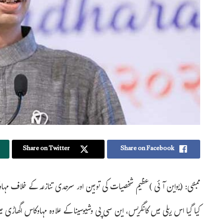
Share on Twitter
Share on Facebook
ممبئی: (یواین آئی )عظیم شخصیات کی توہین اور سرحدی تنازعہ کے خلاف مہاوکا
کیا گیا اس ریلی میں کانگریس، این سی پی وشیوسینا کے علاوہ مہاوکاس اگھاڑی