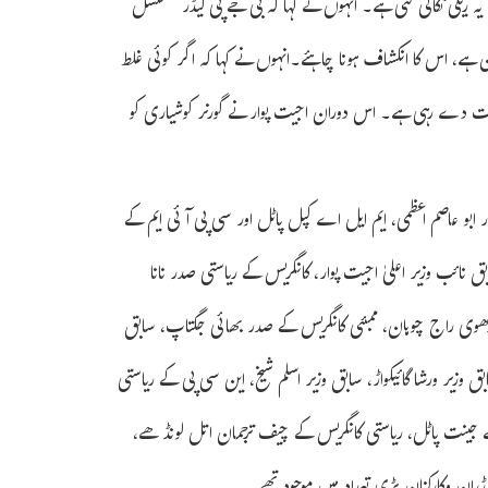
ے یہ ریلی نکالی گئی ہے۔ انہوں نے کہا کہ بی جے پی لیڈر مسلسل
 ہے، اس کا انکشاف ہونا چاہئے۔انہوں نے کہا کہ اگر کوئی غلط
یانات دے رہی ہے۔ اس دوران اجیت پوار نے گورنر کوشیاری کو
 ابو عاصم اعظمی، ایم ایل اے کپل پاٹل اور سی پی آئی ایم کے
ائب وزیر اعلیٰ اجیت پوار، کانگریس کے ریاستی صدر نانا
 پرتھوی راج چوہان، ممبئی کانگریس کے صدر بھائی جگتاپ، سابق
وزیر ورشا گائیکواڑ، سابق وزیر اسلم شیخ، این سی پی کے ریاستی
 جینت پاٹل، ریاستی کانگریس کے چیف ترجمان اتل لونڈھے،