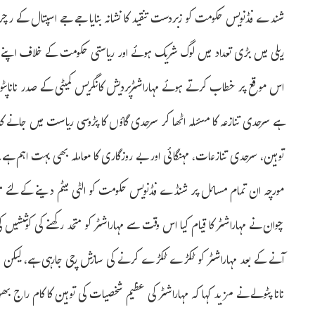
شندے فڈنویس حکومت کو زبردست تنقید کا نشانہ بنایا جے جے اسپتال کے رچر
ریلی میں بڑی تعداد میں لوگ شریک ہوئے اور ریاستی حکومت کے خلاف اپنے غم
اس موقع پر خطاب کرتے ہوئے مہاراشٹرپردیش کانگریس کمیٹی کے صدر نان
ہے سرحدی تنازعہ کا مسئلہ اٹھا کر سرحدی گاؤں کا پڑوسی ریاست میں جانے کا 
توہین، سرحدی تنازعات، مہنگائی اور بے روزگاری کا معاملہ بھی بہت اہم ہے۔ ا
مورچہ ان تمام مسائل پر شنڈے فڈنویس حکومت کو الٹی میٹم دینے کے لئے منع
چوان نے مہاراشٹر کا قیام کیا اس وقت سے مہاراشٹر کو متحد رکھنے کی کوش
آنے کے بعد مہاراشٹر کو ٹکڑے ٹکڑے کرنے کی سازش رچی جارہی ہے، لیکن 
نانا پٹولے نے مزید کہا کہ مہاراشٹر کی عظیم شخصیات کی توہین کا کام راج