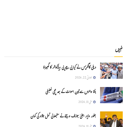
خبریں
دہلی کانگریس نے کیا بی جے پی ہیڈکواٹر کا گھیراؤ
جولائی 22, 2026
ہنتا وائرس سےتین اموات کے بعد مچی کھلبلی
مئی 11, 2026
بطور وزیر اعلیٰ جوزف وجئے نے سنبھالی تمل ناڈو کی کمان
مئی 11, 2026