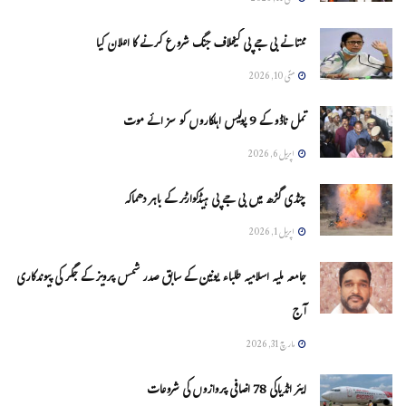
ممتا نے بی جے پی کیخلاف جنگ شروع کرنے کا اعلان کیا
مئی 10, 2026
تمل ناڈو کے 9 پولیس اہلکاروں کو سزائے موت
اپریل 6, 2026
چنڈی گڑھ میں بی جے پی ہیڈکوارٹر کے باہر دھماکہ
اپریل 1, 2026
جامعہ ملیہ اسلامیہ طلباء یونین کے سابق صدر شمس پرویز کے جگر کی پیوندکاری
آج
مارچ 31, 2026
ایئر انڈیاکی 78 اضافی پروازوں کی شروعات