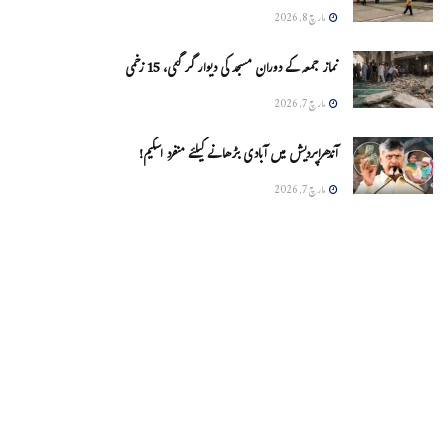
مارچ 8, 2026
نماز جمعہ کے دوران مسجد کی دیوار گر گئی، 15 زخمی
مارچ 7, 2026
آندھراپردیش میں آبادی بڑھانے کیلئے منفرد اسکیم!
مارچ 7, 2026