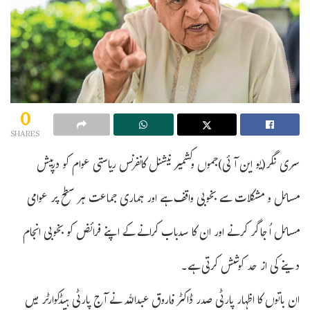
0
SHARES
سری نگر(یو این آئی)جموں وکشمیر نیشنل کانفرنس ریاستی عوام کو درپیش
مسائل و مشکلات سے بخوبی واقف ہے اور ہماری جماعت ہر سطح پر عوامی
مسائل اُجاگر کرنے اور ان کا سدباب کرانے کے اپنے فرائض کو بخوبی انجام
دینے کی از حد کوشش کرتی ہے۔
ان باتوں کا اظہار پارٹی صدر ڈاکٹر فاروق عبداللہ نے آج پارٹی ہیڈکوارٹر میں