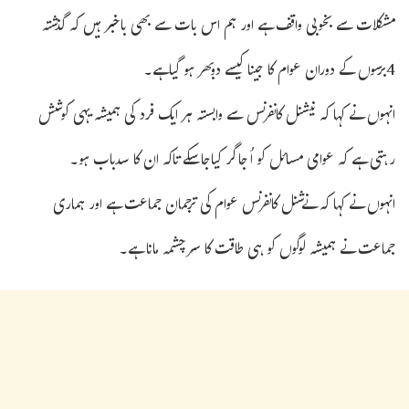
مشکلات سے بخوبی واقف ہے اور ہم اس بات سے بھی باخبر ہیں کہ گذشتہ
4برسوں کے دوران عوام کا جینا کیسے دوبھر ہو گیاہے۔
انہوں نے کہا کہ نیشنل کانفرنس سے وابستہ ہر ایک فرد کی ہمیشہ یہی کوشش
رہتی ہے کہ عوامی مسائل کو اُجاگر کیاجاسکے تاکہ ان کا سدباب ہو۔
انہوں نے کہا کہ نےشنل کانفرنس عوام کی ترجمان جماعت ہے اور ہماری
جماعت نے ہمیشہ لوگوں کو ہی طاقت کا سرچشمہ مانا ہے۔