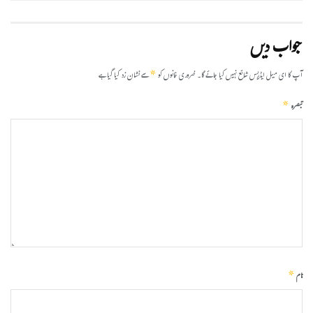
جواب دیں
*
آپ کا ای میل ایڈریس شائع نہیں کیا جائے گا۔
ضروری خانوں کو
سے نشان زد کیا گیا ہے
*
تبصرہ
*
نام