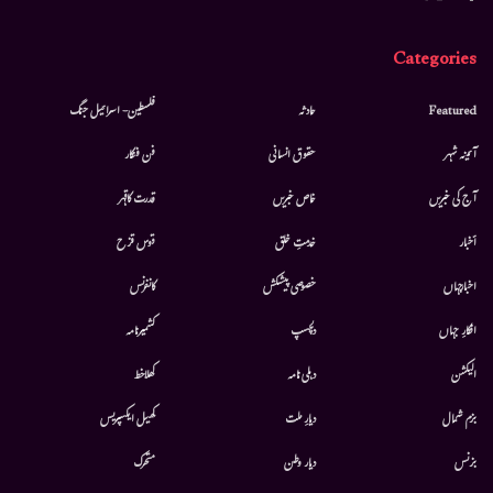
Categories
Featured
حادثہ
فلسطین- اسرائیل جنگ
آئینہ شہر
حقوق انسانی
فن فنکار
آج کی خبریں
خاص خبریں
قدرت کاقہر
أخبار
خدمتِ خلق
قوس قزح
اخبارجہاں
خصوصی پیشکش
کانفرنس
افکارِ جہاں
دلچسپ
کشمیرنامہ
الیکشن
دہلی نامہ
کھلاخط
بزم شمال
دیارِ ملت
کھیل ایکسپریس
بزنس
دیار وطن
متحرك