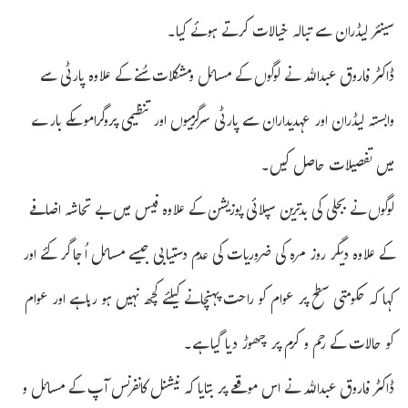
سینئر لیڈران سے تبالہ خیالات کرتے ہوئے کیا۔
ڈاکٹر فاروق عبداللہ نے لوگوں کے مسائل ومشکلات سُنے کے علاوہ پارٹی سے
وابستہ لیڈران اور عہدیداران سے پارٹی سرگرمیوں اور تنظیمی پروگراموںکے بارے
میں تفصیلات حاصل کیں۔
لوگوں نے بجلی کی بدترین سپلائی پوزیشن کے علاوہ فیس میں بے تحاشہ اضافے
کے علاوہ دیگر روز مرہ کی ضروریات کی عدم دستیابی جیسے مسائل اُجاگر کئے اور
کہا کہ حکومتی سطح پر عوام کو راحت پہنچانے کیلئے کچھ نہیں ہو رہاہے اور عوام
کو حالات کے رحم و کرم پر چھوڑ دیا گیا ہے۔
ڈاکٹر فاروق عبداللہ نے اس موقعے پر بتایا کہ نیشنل کانفرنس آپ کے مسائل و