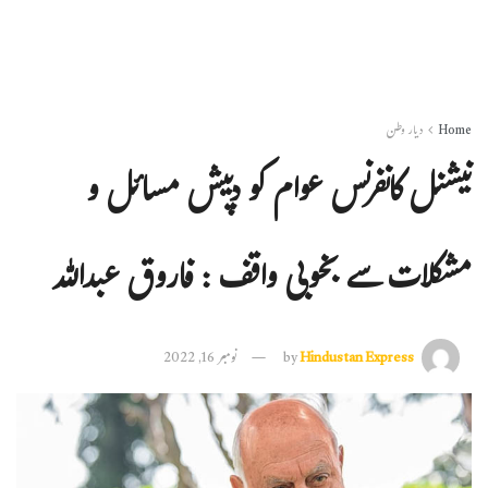
Home
دیار وطن
نیشنل کانفرنس عوام کو دپیش مسائل و
مشکلات سے بخوبی واقف : فاروق عبداللہ
Hindustan Express
by
نومبر 16, 2022