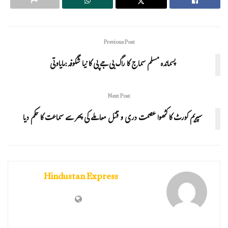
Previous Post
پسماندہ مسلم سماج کا راگ بی جے پی کا نیا شگوفہ:مایاوتی
Next Post
سپریم کورٹ کا کٹھوا عصمت دری و قتل معاملے کی پھر سے سماعت کا حکم دیا
Hindustan Express