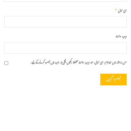
*
ای میل
ویب‌ سائٹ
اس براؤزر میں میرا نام، ای میل، اور ویب سائٹ محفوظ رکھیں اگلی بار جب میں تبصرہ کرنے کےلیے۔