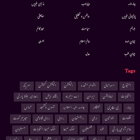
بہار نامہ
دیارِادب
مذہبی خبریں
پارلیمانی خبریں
سائنس و تحقیق
موسيقى
جرائم
سیاست
میرا کالم
جہانِ اردو
عالم اسلام
ہمسایہ
جہانِ طب
عدلیہ
Tags
احتجاج
اسرائیل
اقوام متحدہ
الیکشن
الیکشن کمیشن
امریکہ
انتخابات
اپوزیشن
ایران
اے ایم یو
بنگلہ دیش
بھارتیہ جنتا پارٹی
بہار
بی جے پی
تلنگانہ
جامعہ ملیہ اسلامیہ
جموں وکشمیر
حماس
حکومت
خواتین
دہلی
راجستھان
راہل
راہل گاندھی
سپریم کورٹ
عام آدمی پارٹی
غزہ
فلسطین
لوک سبھا
لوک سبھا انتخابات
مسلمان