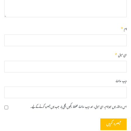
*
نام
*
ای میل
ویب‌ سائٹ
اس براؤزر میں میرا نام، ای میل، اور ویب سائٹ محفوظ رکھیں اگلی بار جب میں تبصرہ کرنے کےلیے۔