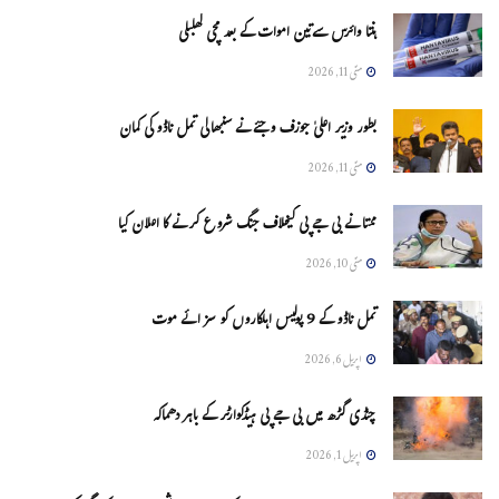
ہنتا وائرس سےتین اموات کے بعد مچی کھلبلی
مئی 11, 2026
بطور وزیر اعلیٰ جوزف وجئے نے سنبھالی تمل ناڈو کی کمان
مئی 11, 2026
ممتا نے بی جے پی کیخلاف جنگ شروع کرنے کا اعلان کیا
مئی 10, 2026
تمل ناڈو کے 9 پولیس اہلکاروں کو سزائے موت
اپریل 6, 2026
چنڈی گڑھ میں بی جے پی ہیڈکوارٹر کے باہر دھماکہ
اپریل 1, 2026