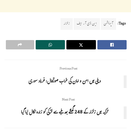
Tags:
آپریشن
این ڈی آر ایف
زلزلہ
Previous Post
دہلی میں امن و امان کی خراب صورتحال: فرہاد سوری
Next Post
ترکیہ میں زلزلہ کے 248 گھنٹے بعد ملبے سے لڑکی کو زندہ نکال لیا گیا