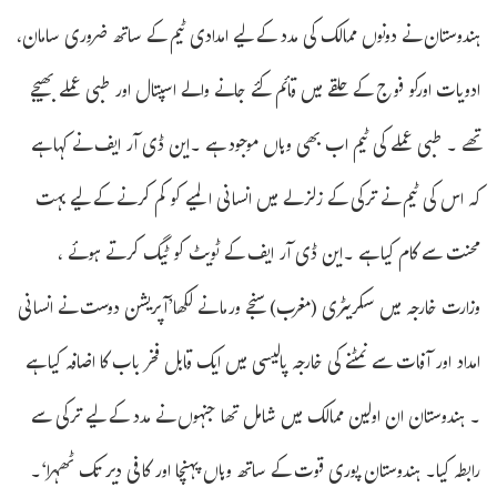
ہندوستان نے دونوں ممالک کی مدد کے لیے امدادی ٹیم کے ساتھ ضروری سامان،
ادویات اورکو فوج کے حلقے میں قائم کئے جانے والے اسپتال اور طبی عملے بھیجے
تھے ۔ طبی عملے کی ٹیم اب بھی وہاں موجود ہے ۔این ڈی آر ایف نے کہا ہے
کہ اس کی ٹیم نے ترکی کے زلزلے میں انسانی المیے کو کم کرنے کے لیے بہت
محنت سے کام کیا ہے ۔این ڈی آر ایف کے ٹویٹ کو ٹیگ کرتے ہوئے ،
وزارت خارجہ میں سکریٹری (مغرب) سنجے ورما نے لکھا’آپریشن دوست نے انسانی
امداد اور آفات سے نمٹنے کی خارجہ پالیسی میں ایک قابل فخر باب کا اضافہ کیا ہے
۔ ہندوستان ان اولین ممالک میں شامل تھا جنہوں نے مدد کے لیے ترکی سے
رابطہ کیا۔ ہندوستان پوری قوت کے ساتھ وہاں پہنچا اور کافی دیر تک ٹھہرا‘۔