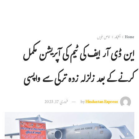
Home
أخبار
خاص خبریں
این ڈی آر ایف کی ٹیم کی آپریشن مکمل
کرنے کے بعد زلزلہ زدہ ترکی سے واپسی
Hindustan Express
by
فروری 17, 2023