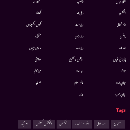
افکارِ جہاں
دلچسپ
کشمیرنامہ
الیکشن
دہلی نامہ
کھلاخط
بزم شمال
دیارِ ملت
کھیل ایکسپریس
بزنس
دیار وطن
متحرك
بہار نامہ
دیارِادب
مذہبی خبریں
پارلیمانی خبریں
سائنس و تحقیق
موسيقى
جرائم
سیاست
میرا کالم
جہانِ اردو
عالم اسلام
ہمسایہ
جہانِ طب
عدلیہ
Tags
احتجاج
اسرائیل
اقوام متحدہ
الیکشن
الیکشن کمیشن
امریکہ