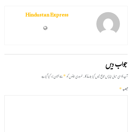
Hindustan Express
جواب دیں
*
آپ کا ای میل ایڈریس شائع نہیں کیا جائے گا۔
ضروری خانوں کو
سے نشان زد کیا گیا ہے
*
تبصرہ