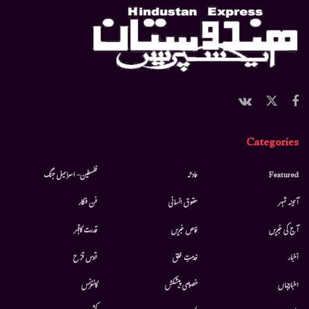
Categories
Featured
حادثہ
فلسطین- اسرائیل جنگ
آئینہ شہر
حقوق انسانی
فن فنکار
آج کی خبریں
خاص خبریں
قدرت کاقہر
أخبار
خدمتِ خلق
قوس قزح
اخبارجہاں
خصوصی پیشکش
کانفرنس