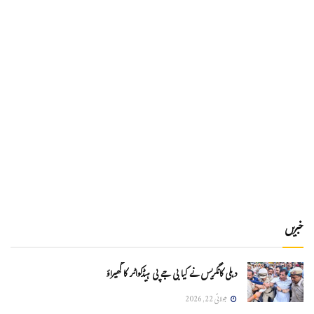
خبریں
دہلی کانگریس نے کیا بی جے پی ہیڈکواٹر کا گھیراؤ
جولائی 22, 2026