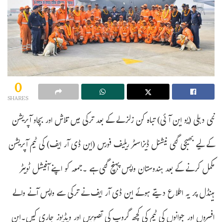
0
SHARES
نئی دہلی (یو این آئی) تباہ کن زلزلے کے بعد ترکی میں تلاش اور بچاو آپریشن
کے لیے بھیجی گئی نیشنل ڈیزاسٹر ریلیف فورس (این ڈی آر ایف) کی ٹیم آپریشن
مکمل کرنے کے بعد ہندوستان واپس پہنچ گئی ہے ۔جمعہ کو اپنے آفیشل ٹویٹر
ہینڈل پر یہ اطلاع دیتے ہوئے این ڈی آر ایف نے ترکی سے واپس آنے والے
افسروں اور جوانوں کی ٹیم کی کچھ گروپ کی تصویریں اور ویڈیوز جاری کیں۔این