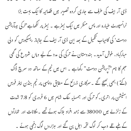
ڈی آر ایف کی طرف سے جاری کردہ تصویر میں فضائیہ کا ایک بہت بڑا
ٹرانسپورٹ طیارہ اور پس منظر میں ایک بینر ہے ۔ بینر پر لکھا ہے’ترکی میںآریشن
دوست‘ کی کامیاب تکمیل کے بعد این ڈی آر ایف کے جانباز ریسکیورس کو دلی
مبارکباد، خوش آمدید۔ ہندوستان نے ترکی کی مدد کے لیے وہاں شروع کی گئی
مہم کا نام”آپریشن دوست” رکھا ہے ۔ اس میں ٹیم کے ساتھ دو سرچ ڈاگ
(کتے ) بھی بھیجے گئے ۔سرکاری ذرائع کے مطابق واپسی پر ٹیم ہنڈن ایئر فورس
اسٹیشن پر اتری۔کو ترکی اور ہمسایہ ملک شام میں 6 فروری کو 7.8 شدت
کے زلزلے میں 38000 سے زائد افراد ہلاک ہوئے تھے ۔مکانات اور عمارتوں
کے ملبے تلے دب کر لوگ لقمہ اجل بن گئے اور ہزاروں لوگ زخمی ہوئے ۔