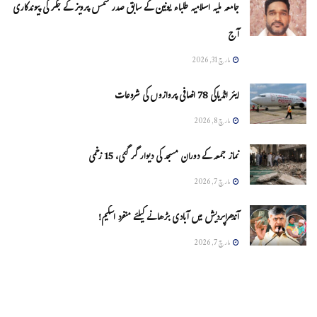
جامعہ ملیہ اسلامیہ طلباء یونین کے سابق صدر شمس پرویز کے جگر کی پیوندکاری
آج
مارچ 31, 2026
ایئر انڈیاکی 78 اضافی پروازوں کی شروعات
مارچ 8, 2026
نماز جمعہ کے دوران مسجد کی دیوار گر گئی، 15 زخمی
مارچ 7, 2026
آندھراپردیش میں آبادی بڑھانے کیلئے منفرد اسکیم!
مارچ 7, 2026