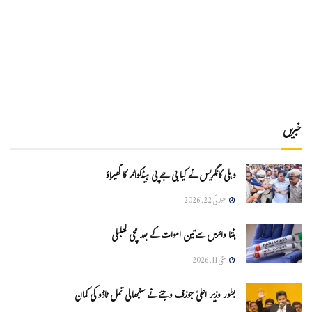
خبریں
دہلی کانگریس نے کیا بی جے پی ہیڈکواٹر کا گھیراؤ
جولائی 22, 2026
ہنتا وائرس سےتین اموات کے بعد مچی کھلبلی
مئی 11, 2026
بطور وزیر اعلیٰ جوزف وجئے نے سنبھالی تمل ناڈو کی کمان