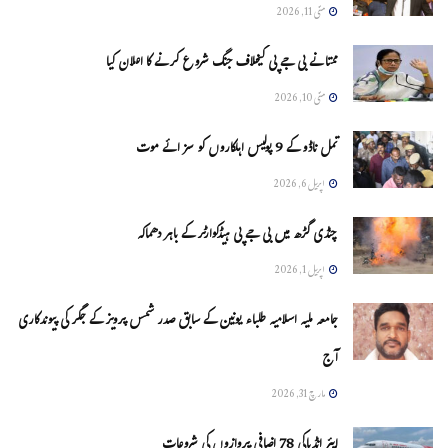
مئی 11, 2026
ممتا نے بی جے پی کیخلاف جنگ شروع کرنے کا اعلان کیا
مئی 10, 2026
تمل ناڈو کے 9 پولیس اہلکاروں کو سزائے موت
اپریل 6, 2026
چنڈی گڑھ میں بی جے پی ہیڈکوارٹر کے باہر دھماکہ
اپریل 1, 2026
جامعہ ملیہ اسلامیہ طلباء یونین کے سابق صدر شمس پرویز کے جگر کی پیوندکاری
آج
مارچ 31, 2026
ایئر انڈیاکی 78 اضافی پروازوں کی شروعات