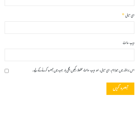
*
ای میل
ویب‌ سائٹ
اس براؤزر میں میرا نام، ای میل، اور ویب سائٹ محفوظ رکھیں اگلی بار جب میں تبصرہ کرنے کےلیے۔