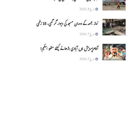
مارچ 8, 2026
نماز جمعہ کے دوران مسجد کی دیوار گر گئی، 15 زخمی
مارچ 7, 2026
آندھراپردیش میں آبادی بڑھانے کیلئے منفرد اسکیم!
مارچ 7, 2026