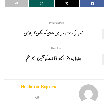
Previous Post
ٹرمپ کی وائٹ ہاوس میں واپسی کو روکوں گا: بائیڈن
Next Post
ہماچل پردیش:اسمبلی انتخابات کی تشہیری مہم ختم
Hindustan Express