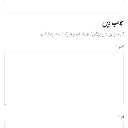
جواب دیں
*
آپ کا ای میل ایڈریس شائع نہیں کیا جائے گا۔
ضروری خانوں کو
سے نشان زد کیا گیا ہے
*
تبصرہ
*
نام