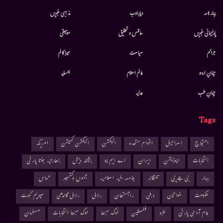
بہار نامہ
دیارِادب
مذہبی خبریں
پارلیمانی خبریں
سائنس و تحقیق
موسيقى
جرائم
سیاست
میرا کالم
جہانِ اردو
عالم اسلام
ہمسایہ
جہانِ طب
عدلیہ
Tags
احتجاج
اسرائیل
اقوام متحدہ
الیکشن
الیکشن کمیشن
امریکہ
انتخابات
اپوزیشن
ایران
اے ایم یو
بنگلہ دیش
بھارتیہ جنتا پارٹی
بہار
بی جے پی
تلنگانہ
جامعہ ملیہ اسلامیہ
جموں وکشمیر
حماس
حکومت
خواتین
دہلی
راجستھان
راہل
راہل گاندھی
سپریم کورٹ
عام آدمی پارٹی
غزہ
فلسطین
لوک سبھا
لوک سبھا انتخابات
مسلمان