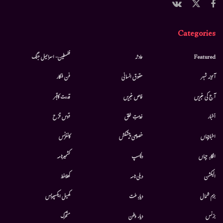
Categories
Featured
حادثہ
فلسطین- اسرائیل جنگ
آئینہ شہر
حقوق انسانی
فن فنکار
آج کی خبریں
خاص خبریں
قدرت کاقہر
أخبار
خدمتِ خلق
قوس قزح
اخبارجہاں
خصوصی پیشکش
کانفرنس
افکارِ جہاں
دلچسپ
کشمیرنامہ
الیکشن
دہلی نامہ
کھلاخط
بزم شمال
دیارِ ملت
کھیل ایکسپریس
بزنس
دیار وطن
متحرك