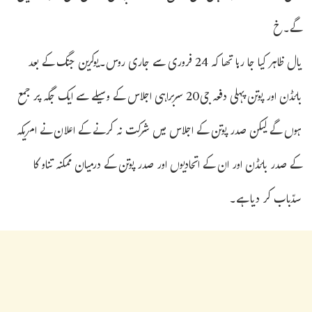
گے۔خ
یال ظاہر کیا جا رہا تھا کہ 24 فروری سے جاری روس۔یوکرین جنگ کے بعد
بائڈن اور پوتن پہلی دفعہ جی20 سربراہی اجلاس کے وسیلے سے ایک جگہ پر جمع
ہوں گے لیکن صدر پوتن کے اجلاس میں شرکت نہ کرنے کے اعلان نے امریکہ
کے صدر بائڈن اور ان کے اتحادیوں اور صدر پوتن کے درمیان ممکنہ تناو کا
سدّباب کر دیا ہے۔