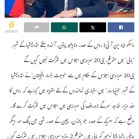
0
SHARES
ماسکو (یو این آئی) روس کے صدر ولادیمیر پوتن، آئندہ ہفتے انڈونیشیا کے شہر
‘بالی’ میں متوقع، جی20 سربراہی اجلاس میں شرکت نہیں کریں گے
جی20 سربراہی اجلاس کے حکام میں سے ‘لوہوت بنسار پنجیتان’ نے انڈونیشیا
کے شہر ‘ڈینپاسار’ میں اخباری نمائندوں کے لئے انٹرویو میں کہا ہے کہ روس کا
وفد وزیر خارجہ سرگے لاوروف کی سربراہی میں اجلاس میں شرکت کرے گا۔
واضح رہے کہ امریکہ کے صدر جو بائڈن، چین کے صدر شی جن پنگ اور دیگر
عالمی رہنما 15 نومبر کو بالی میں متوقع 2 روزہ سربراہی اجلاس میں شرکت کریں