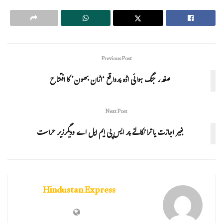
Previous Post
صفدر جنگ ہوائی اڈہ پرواقع ‘اڑان بھون’ کا افتتاح
Next Post
بغیر اجازت یاترا نکالنے پر ایس پی ایم ایل اے ودیگرزیر حراست
Hindustan Express