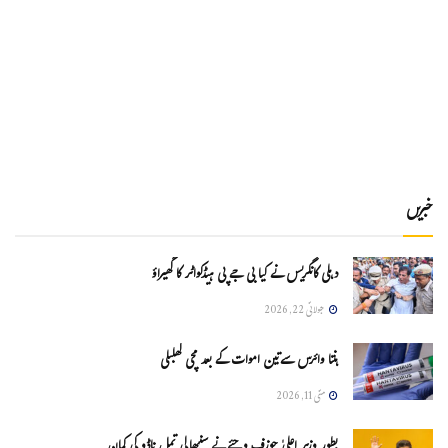
خبریں
دہلی کانگریس نے کیا بی جے پی ہیڈکواٹر کا گھیراؤ
جولائی 22, 2026
ہنتا وائرس سےتین اموات کے بعد مچی کھلبلی
مئی 11, 2026
بطور وزیر اعلیٰ جوزف وجئے نے سنبھالی تمل ناڈو کی کمان