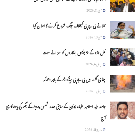
مئی 11, 2026
ممتا نے بی جے پی کیخلاف جنگ شروع کرنے کا اعلان کیا
مئی 10, 2026
تمل ناڈو کے 9 پولیس اہلکاروں کو سزائے موت
اپریل 6, 2026
چنڈی گڑھ میں بی جے پی ہیڈکوارٹر کے باہر دھماکہ
اپریل 1, 2026
جامعہ ملیہ اسلامیہ طلباء یونین کے سابق صدر شمس پرویز کے جگر کی پیوندکاری
آج
مارچ 31, 2026