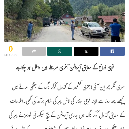
0
SHARES
فوجی ذرائع کے مطابق آپریشن آخری مرحلے میں داخل ہو چکا ہے
سری نگر(یو این آئی)جنوبی کشمیر کے گڈول کوکر ناگ کے جنگلی علاقے میں
پچھلے چھ روز سے لاپتہ فوجی اہلکار کی لاش پیر کی شام برآمد کی گئی۔اطلاعات
کے مطابق گڈول کوکر ناگ میں جاری آپریشن کے بیچ سیکورٹی فورسز نے پیر کی