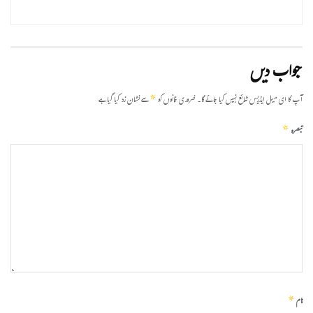
جواب دیں
*
آپ کا ای میل ایڈریس شائع نہیں کیا جائے گا۔
ضروری خانوں کو
سے نشان زد کیا گیا ہے
*
تبصرہ
*
نام