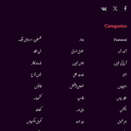
Categories
Featured
حادثہ
فلسطین- اسرائیل جنگ
آئینہ شہر
حقوق انسانی
فن فنکار
آج کی خبریں
خاص خبریں
قدرت کاقہر
أخبار
خدمتِ خلق
قوس قزح
اخبارجہاں
خصوصی پیشکش
کانفرنس
افکارِ جہاں
دلچسپ
کشمیرنامہ
الیکشن
دہلی نامہ
کھلاخط
بزم شمال
دیارِ ملت
کھیل ایکسپریس