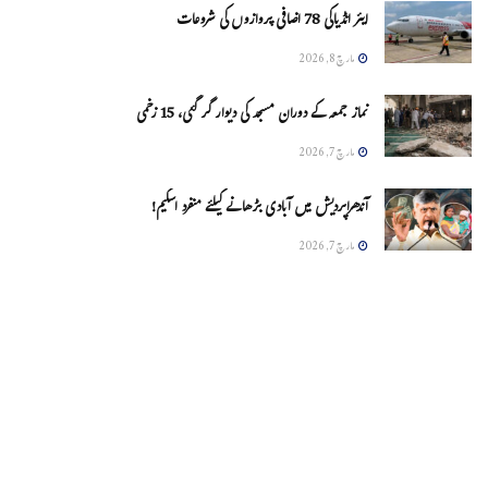
ایئر انڈیاکی 78 اضافی پروازوں کی شروعات
مارچ 8, 2026
نماز جمعہ کے دوران مسجد کی دیوار گر گئی، 15 زخمی
مارچ 7, 2026
آندھراپردیش میں آبادی بڑھانے کیلئے منفرد اسکیم!
مارچ 7, 2026