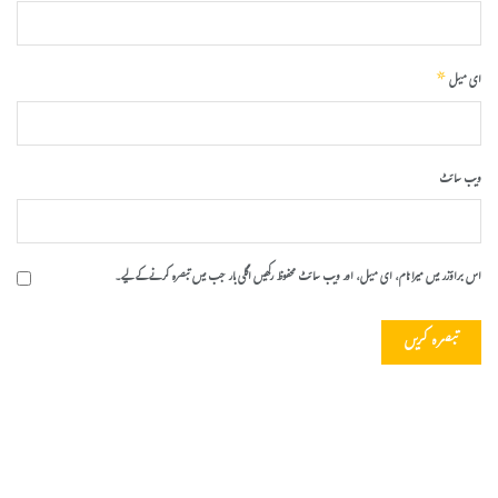
*
ای میل
ویب‌ سائٹ
اس براؤزر میں میرا نام، ای میل، اور ویب سائٹ محفوظ رکھیں اگلی بار جب میں تبصرہ کرنے کےلیے۔