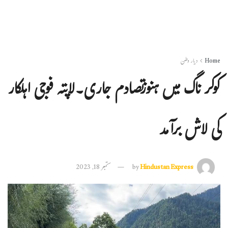
Home
دیار وطن
کوکر ناگ میں ہنوزتصادم جاری۔لاپتہ فوجی اہلکار
کی لاش برآمد
Hindustan Express
by
ستمبر 18, 2023