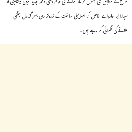
ذرائع کے مطابق ملی ٹینٹوں کو مار گرانے کی خاطر پہلی دفعہ جدید ترین ٹیکنالوجی کا
سہارا لیا جارہا ہے خاص کر اسرائیلی ساخت کے ڈرونز دن بھر گڈول جنگلی
علاقے کی نگرانی کر رہے ہیں۔