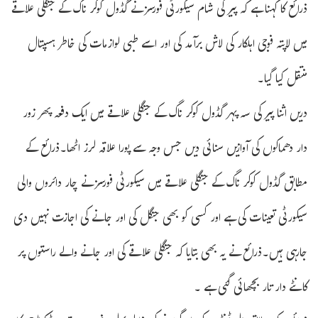
ذرائع کا کہنا ہے کہ پیر کی شام سیکورٹی فورسز نے گڈول کوکر ناگ کے جنگلی علاقے
میں لاپتہ فوجی اہلکار کی لاش برآمد کی اور اسے طبی لوازمات کی خاطر ہسپتال
منتقل کیا گیا۔
دریں اثنا پیر کی سہ پہر گڈول کوکر ناگ کے جنگلی علاقے میں ایک دفعہ پھر زور
دار دھماکوں کی آوازیں سنائی دیں جس وجہ سے پورا علاقہ لرز اٹھا۔ذرائع کے
مطابق گڈول کوکر ناگ کے جنگلی علاقے میں سیکورٹی فورسز نے چار دائروں والی
سیکورٹی تعینات کی ہے اور کسی کو بھی جنگل کی اور جانے کی اجازت نہیں دی
جارہی ہیں۔ذرائع نے یہ بھی بتایا کہ جنگلی علاقے کی اور جانے والے راستوں پر
کانٹے دار تار بچھائی گئی ہے ۔