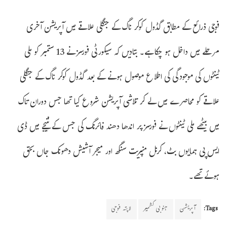
فوجی ذرائع کے مطابق گڈول کوکر ناگ کے جنگلی علاقے میں آپریشن آخری
مرحلے میں داخل ہو چکا ہے۔ بتادیں کہ سیکورٹی فورسز نے 13 ستمبر کو ملی
ٹینٹوں کی موجودگی کی اطلاع موصول ہونے کے بعد گڈول کوکر ناگ کے جنگلی
علاقے کو محاصرے میں لے کر تلاشی آپریشن شروع کیا تھا جس دوران تاک
میں بیٹھے ملی ٹینٹوں نے فورسز پر اندھا دھند فائرنگ کی جس کے نتیجے میں ڈی
ایس پی ہمایوں بٹ، کرنل منپریت سنگھ اور میجر آشیش دھونک جاں بحق
ہوئے تھے۔
Tags:
آپریشن
جنوبی کشمیر
لاپتہ فوجی