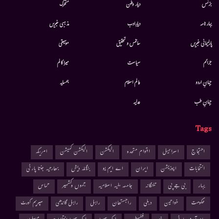
بزنس
دیار وطن
متحرك
بہار نامہ
دیارِادب
مذہبی خبریں
پارلیمانی خبریں
سائنس و تحقیق
موسيقى
جرائم
سیاست
میرا کالم
جہانِ اردو
عالم اسلام
ہمسایہ
جہانِ طب
عدلیہ
Tags
احتجاج
اسرائیل
اقوام متحدہ
الیکشن
الیکشن کمیشن
امریکہ
انتخابات
اپوزیشن
ایران
اے ایم یو
بنگلہ دیش
بھارتیہ جنتا پارٹی
بہار
بی جے پی
تلنگانہ
جامعہ ملیہ اسلامیہ
جموں وکشمیر
حماس
حکومت
خواتین
دہلی
راجستھان
راہل
راہل گاندھی
سپریم کورٹ