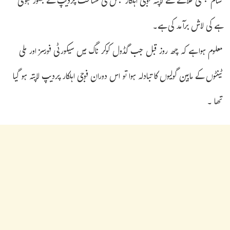
شام جنگلی علاقے سے لاپتہ فوجی اہلکار جس کی شناخت پردیپ کے بطور ہوئی
ہے کی لاش برآمد کی ہے۔
معلوم ہوا ہے کہ چھ روز قبل جب گڈول کوکر ناگ میں سیکورٹی فورسز اور ملی
ٹینٹوں کے مابین گولیوں کا تبادلہ ہوا تو اس دوران فوجی اہلکار پردیپ لاپتہ ہو گیا
تھا ۔