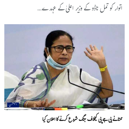
اتوار کو تمل ناڈو کے وزیر اعلیٰ کے عہدے...
الیکشن
ممتا نے بی جے پی کیخلاف جنگ شروع کرنے کا اعلان کیا