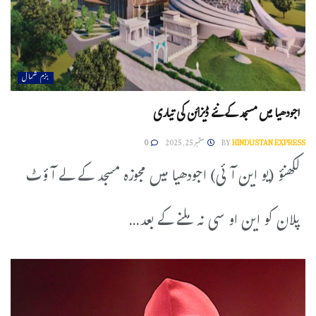
بزم شمال
اجودھیا میں مسجد کے نئے ڈیزائن کی تیاری
HINDUSTAN EXPRESS
BY
ستمبر 25, 2025
0
لکھنؤ (یو این آئی) اجودھیا میں مجوزہ مسجد کے لے آؤٹ
پلان کو این او سی نہ ملنے کے بعد...