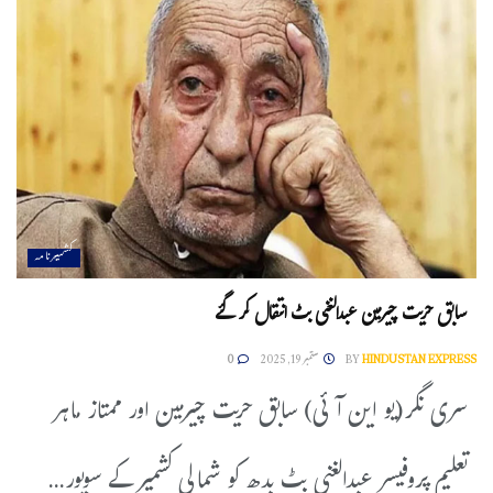
کشمیرنامہ
سابق حریت چیرمین عبدالغنی بٹ انتقال کر گئے
HINDUSTAN EXPRESS
BY
ستمبر 19, 2025
0
سری نگر(یو این آئی) سابق حریت چیرمین اور ممتاز ماہر
تعلیم پروفیسر عبدالغنی بٹ بدھ کو شمالی کشمیر کے سوپور...