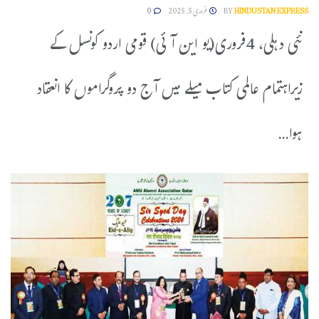
HINDUSTAN EXPRESS
BY
فروری 5, 2025
0
نئی دہلی، 4فروری(یو این آئی) قومی اردو کونسل کے
زیراہتمام عالمی کتاب میلے میں آج دو پروگراموں کا انعقاد
ہوا...