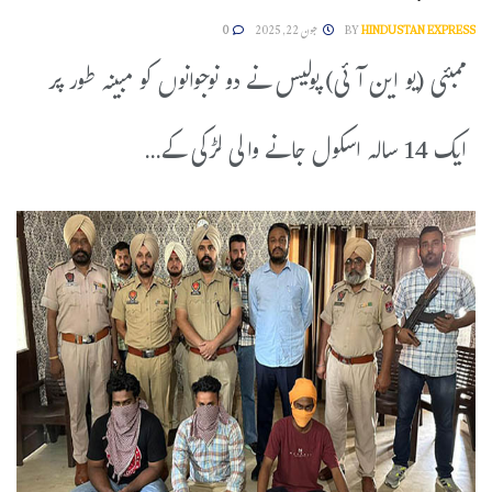
HINDUSTAN EXPRESS
BY
جون 22, 2025
0
ممبئی (یو این آئی) پولیس نے دو نوجوانوں کو مبینہ طور پر
ایک 14 سالہ اسکول جانے والی لڑکی کے...