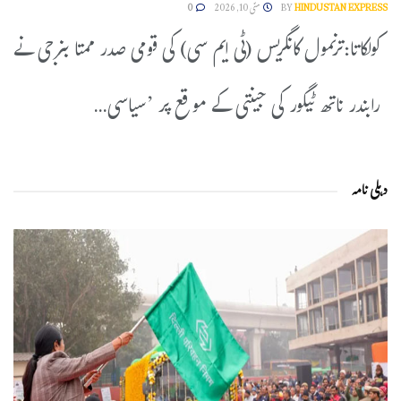
HINDUSTAN EXPRESS
BY
مئی 10, 2026
0
کولکاتا:ترنمول کانگریس (ٹی ایم سی) کی قومی صدر ممتا بنرجی نے
رابندر ناتھ ٹیگور کی جینتی کے موقع پر ’سیاسی...
دہلی نامہ