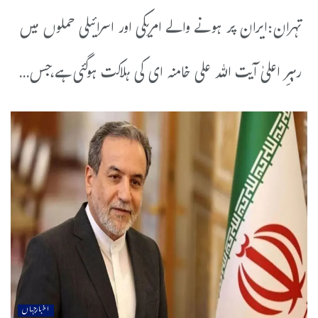
تہران:ایران پر ہونے والے امریکی اور اسرائیلی حملوں میں
رہبرِ اعلیٰ آیت اللہ علی خامنہ ای کی ہلاکت ہوگئی ہے،جس...
اخبارجہاں