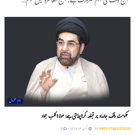
آج وقت کی اہم ضرورت ہے، آج معاشرہ میں جنم...
بزم شمال
حکومت وقف جائداد پر قبضہ کرناچاہتی ہے: مولانا کلب جواد
HINDUSTAN EXPRESS
BY
اگست 19, 2024
0