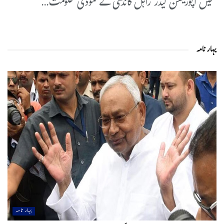
میں اپوزیشن لیڈر راہل گاندھی نے مودی حکومت...
بہار نامہ
بہار نامہ