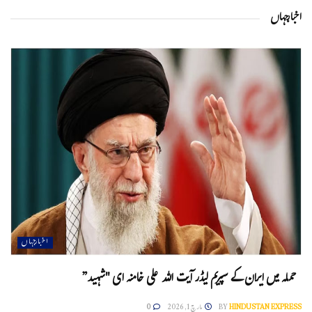
اخبارجہاں
اخبارجہاں
حملہ میں ایران کے سپریم لیڈر آیت اللہ علی خامنہ ای "شہید”
HINDUSTAN EXPRESS
BY
مارچ 1, 2026
0