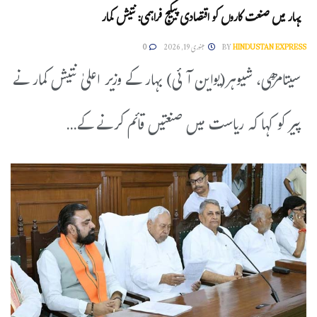
بہار میں صنعت کاروں کو اقتصادی پیکیج فراہمی: نتیش کمار
HINDUSTAN EXPRESS
BY
جنوری 19, 2026
0
سیتامڑھی، شیوہر(یواین آئی) بہار کے وزیر اعلیٰ نتیش کمار نے
پیر کو کہا کہ ریاست میں صنعتیں قائم کرنے کے...