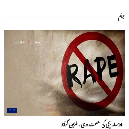
جرائم
جرائم
14سالہ بچی کی عصمت دری ، ملزمین گرفتار