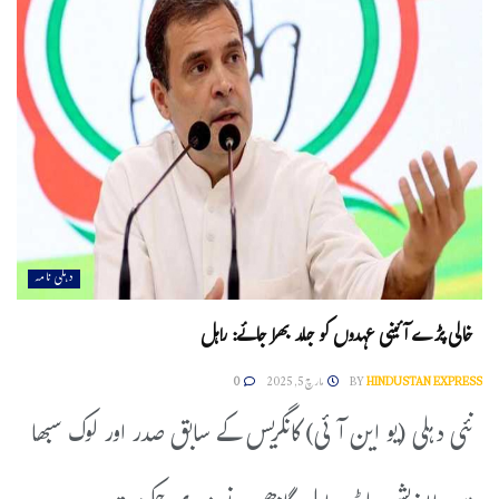
دہلی نامہ
خالی پڑے آئینی عہدوں کو جلد بھرا جائے: راہل
HINDUSTAN EXPRESS
BY
مارچ 5, 2025
0
نئی دہلی (یو این آئی) کانگریس کے سابق صدر اور لوک سبھا