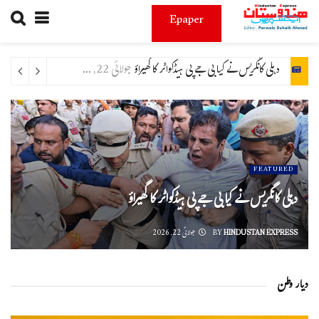
Epaper
دہلی کانگریس نے کیا بی جے پی ہیڈکواٹر کا گھیراؤ
جولائی 22, 2026
FEATURED
دہلی کانگریس نے کیا بی جے پی ہیڈکواٹر کا گھیراؤ
HINDUSTAN EXPRESS
BY
جولائی 22, 2026
دیار وطن