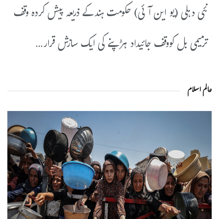
نئی دہلی (یو این آئی) حکومت ہندکے ذریعہ پیش کردہ وقف
ترمیمی بل کووقف جائیداد ہڑپنے کی ایک سازش قرار...
عالم اسلام