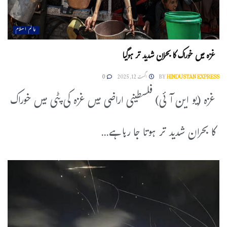
عالم اسلام
غزہ میں خوراک کا بحران شدید تر ہوگیا
HINDUSTAN EXPRESS
BY
اگست 12, 2025
0
غزہ (یو این آئی) فلسطینی اراضی میں غزہ کی پٹی میں خوراک
کا بحران شدید تر ہوتا جا رہا ہے...