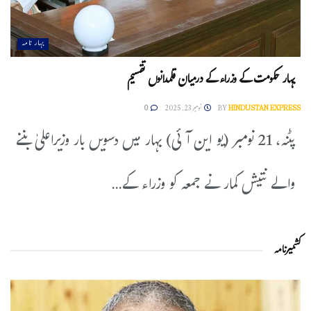
بہار نامہ
بہار حکومت کے وزراء کے درمیان قلمدانوں تقسیم
HINDUSTAN EXPRESS
BY
نومبر 23, 2025
0
پٹنہ، 21 نومبر (یو این آئی) بہار میں دسویں بار وزیراعلیٰ بننے
والے نتیش کمار نے جمعہ کو وزراء کے...
کشمیرنامہ