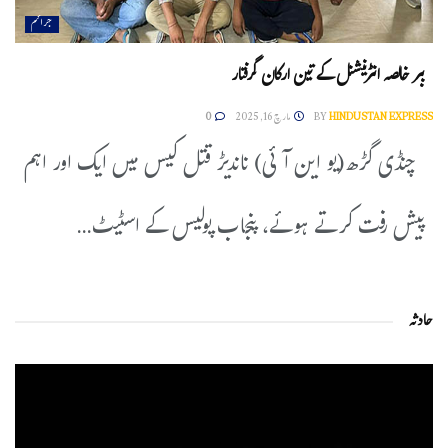
جرائم
ببر خالصہ انٹرنیشنل کے تین ارکان گرفتار
HINDUSTAN EXPRESS
BY
مارچ 16, 2025
0
چنڈی گڑھ(یو این آئی) ناندیڑ قتل کیس میں ایک اور اہم
پیش رفت کرتے ہوئے، پنجاب پولیس کے اسٹیٹ...
حادثہ