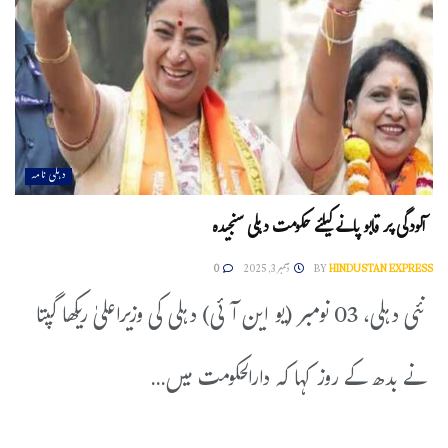
دہلی نامہ
آلودگی پر قابو پانے کیلئے حکومت دہلی سنجیدہ
HINDUSTAN EXPRESS
BY
دسمبر 3, 2025
0
نئی دہلی، 03 نومبر (یو این آئی) دہلی کی وزیراعلیٰ ریکھا گپتا
نے بدھ کے روز کہا کہ دارالحکومت میں...