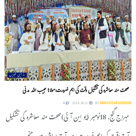
مذہبی خبریں
صحت مند معاشرہ کی تشکیل وقت کی اہم ضرورت:مولانا حبیب اللہ مدنی
HINDUSTAN EXPRESS
BY
نومبر 18, 2024
0
مہراج گنج، 18نومبر (یو این آئی)صحت مند معاشرہ کی تشکیل