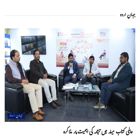
جہانِ اردو
جہانِ اردو
عالمی کتاب میلہ میں ترجمہ کی اہمیت پر مذاکرہ