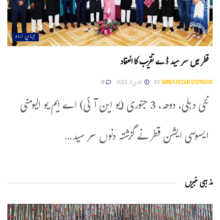
جہانِ اردو
قطر میں سر سید ڈے تقریب کا انعقاد
HINDUSTAN EXPRESS
BY
جنوری 3, 2025
0
نئی دہلی، دوحہ، 3 جنوری (یو این آئی) اے ایم یو الیومنی
ایسوسی ایشن قطر نے گزشتہ دنوں سر سید...
مذہبی خبریں