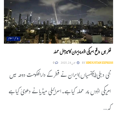
عالم اسلام
قطر میں واقع امریکی اڈہ پرایران کامیزائل حملہ
HINDUSTAN EXPRESS
BY
جون 24, 2025
0
نئی دہلی(ایجنسیاں)ایران نے قطر کے دارالحکومت دوحہ میں
امریکی اڈوں پر حملہ کیا ہے۔اسرائیلی میڈیا نے دعویٰ کیا ہے
کہ...