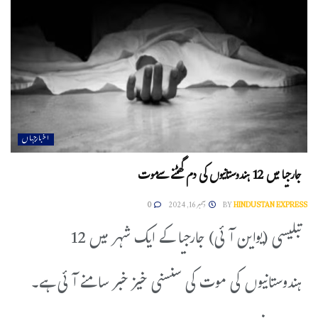
اخبارجہاں
جارجیا میں 12 ہندوستانیوں کی دم گھٹنے سےموت
HINDUSTAN EXPRESS
BY
دسمبر 16, 2024
0
تبلیسی (یواین آئی) جارجیا کے ایک شہر میں 12
ہندوستانیوں کی موت کی سنسنی خیز خبر سامنے آئی ہے۔