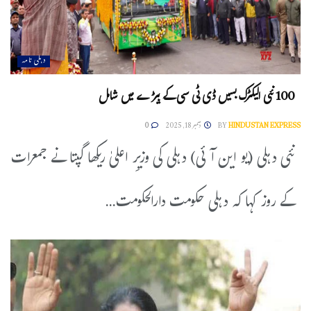
دہلی نامہ
100 نئی الیکٹرک بسیں ڈی ٹی سی کے بیڑے میں شامل
HINDUSTAN EXPRESS
BY
دسمبر 18, 2025
0
نئی دہلی (یو این آئی) دہلی کی وزیرِ اعلیٰ ریکھا گپتا نے جمعرات
کے روز کہا کہ دہلی حکومت دارالحکومت...