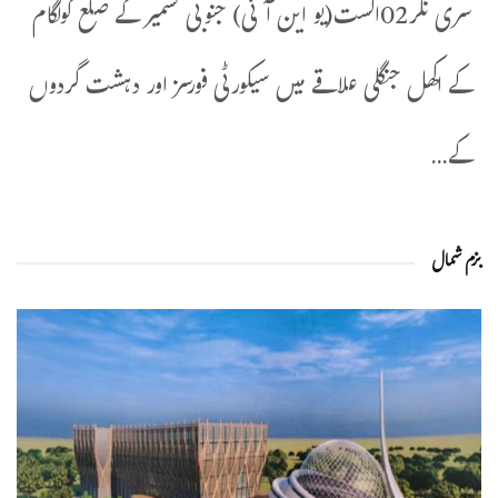
سری نگر02اگست(یو این آئی) جنوبی کشمیر کے ضلع کولگام
کے اکھل جنگلی علاقے میں سیکورٹی فورسز اور دہشت گردوں
کے...
بزم شمال