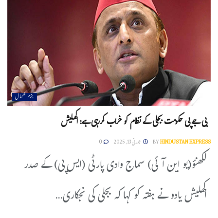
بزم شمال
بی جے پی حکومت بجلی کے نظام کو خراب کررہی ہے: اکھلیش
HINDUSTAN EXPRESS
BY
جولائی 13, 2025
0
لکھنؤ(یو این آئی) سماج وادی پارٹی (ایس پی) کے صدر
اکھلیش یادو نے ہفتہ کو کہا کہ بجلی کی نجکاری...