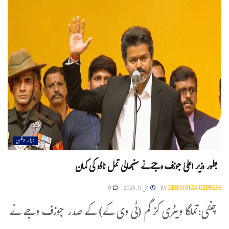
دیار وطن
بطور وزیر اعلیٰ جوزف وجئے نے سنبھالی تمل ناڈو کی کمان
HINDUSTAN EXPRESS
BY
مئی 11, 2026
0
چنئی:تملگا ویٹری کزگم (ٹی وی کے) کے صدر جوزف وجے نے