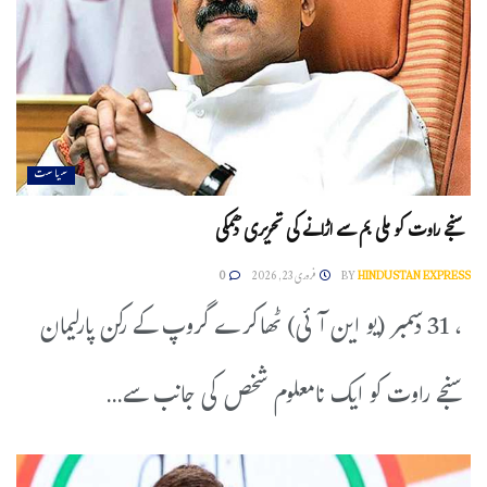
سیاست
سنجے راوت کو ملی بم سے اڑانے کی تحریری دھمکی
HINDUSTAN EXPRESS
BY
فروری 23, 2026
0
، 31 دسمبر (یو این آئی) ٹھاکرے گروپ کے رکن پارلیمان
سنجے راوت کو ایک نامعلوم شخص کی جانب سے...