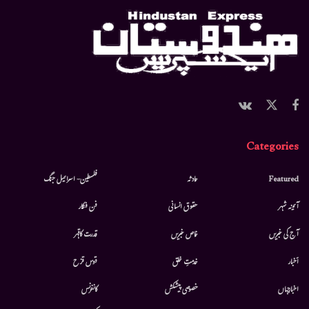
Categories
Featured
حادثہ
فلسطین- اسرائیل جنگ
آئینہ شہر
حقوق انسانی
فن فنکار
آج کی خبریں
خاص خبریں
قدرت کاقہر
أخبار
خدمتِ خلق
قوس قزح
اخبارجہاں
خصوصی پیشکش
کانفرنس