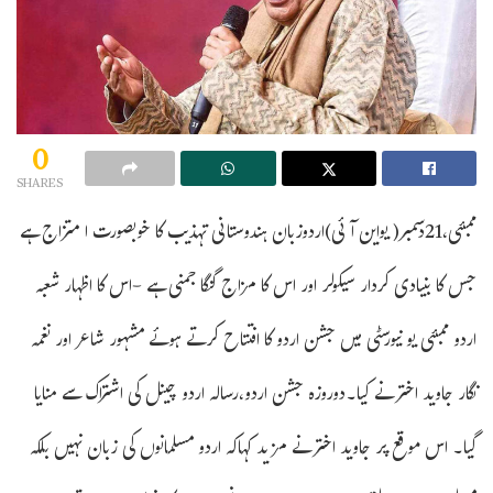
0
SHARES
ممبئی،21دسمبر( یواین آئی)اردوزبان ہندوستانی تہذیب کا خوبصورت ا متزاج ہے
جس کا بنیادی کردار سیکولر اور اس کا مزاج گنگا جمنی ہے -اس کا اظہار شعبہ
اردو ممبئی یو نیورسٹی میں جشن اردو کا افتتاح کرتے ہوئے مشہور شاعر اور نغمہ
نگار جاوید اختر نے کیا۔دوروزہ جشن اردو،رسالہ اردو چینل کی اشتراک سے منایا
گیا۔ اس موقع پر جاوید اختر نے مزید کہاکہ اردو مسلمانوں کی زبان نہیں بلکہ