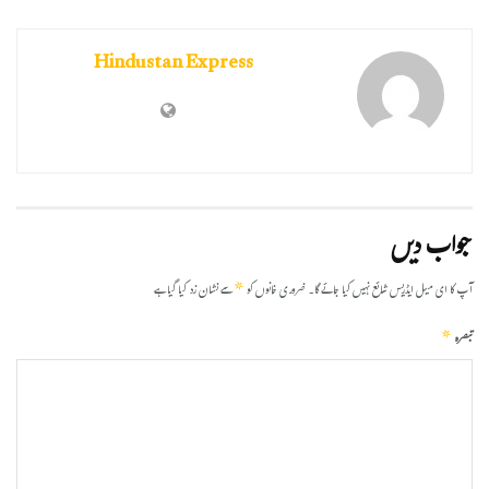
Hindustan Express
جواب دیں
*
آپ کا ای میل ایڈریس شائع نہیں کیا جائے گا۔
ضروری خانوں کو
سے نشان زد کیا گیا ہے
*
تبصرہ