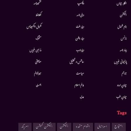
افکارِ جہاں
دلچسپ
کشمیرنامہ
الیکشن
دہلی نامہ
کھلاخط
بزم شمال
دیارِ ملت
کھیل ایکسپریس
بزنس
دیار وطن
متحرك
بہار نامہ
دیارِادب
مذہبی خبریں
پارلیمانی خبریں
سائنس و تحقیق
موسيقى
جرائم
سیاست
میرا کالم
جہانِ اردو
عالم اسلام
ہمسایہ
جہانِ طب
عدلیہ
Tags
احتجاج
اسرائیل
اقوام متحدہ
الیکشن
الیکشن کمیشن
امریکہ