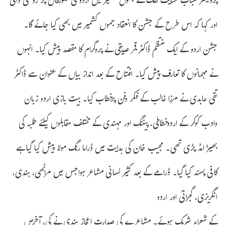
پروفیسر شباب عنایت ملک نے جموں کشمیر میں اردو کی صورتحال پر روشنی ڈالی
اور کہا کہ اس طرح کے جشن کا انعقاد جموں کشمیر میں بھی کیا جائے گا۔
جشن اردو کے ایک منتظم ڈاکٹر قمر صدیقی نے پروگرام کا مقصد پیش کیا۔ انہوں
نے مہمانوں کا تعارف پیش کیا۔ افتتاح کے بعد انداز بیاں کے عنوان سے ڈاکٹر
تقی عابدی نے مرزا غالب کے فکر وفن پرخطاب کیا۔ بیت بازی اردو زبان
وادب کوکر کے اردوخطاطی، پیننگ اور مہندی کے مختلف مقابلوں کیلئے طلبہ کی
بھیڑ امڈ پڑی تھی۔ مجیب خان کی ہدایت میں ڈراما رنگ مولا پیش کیا گیا ہے
کافی پسند کیا گیا۔ ڈرامے کے بعد کثیر لسانی مشاعر ہواجس میں مراٹھی، ہندی،
انگریزی، گجراتی اور اردو
کے شعراء شریک ہوئے۔ مشاعرے کی صدارت اعجاز ہندی نے کی، آخرمیں