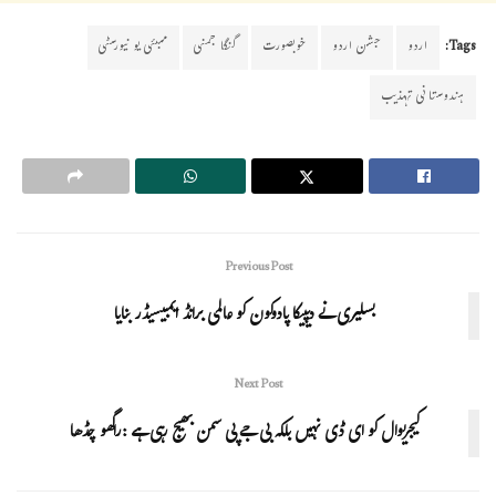
Tags:
اردو
جشن اردو
خوبصورت
گنگا جمنی
ممبئی یو نیورسٹی
ہندوستانی تہذیب
Previous Post
بسلیری نے دیپیکا پادوکون کو عالمی برانڈ ایمبیسیڈر بنایا
Next Post
کیجریوال کو ای ڈی نہیں بلکہ بی جے پی سمن بھیج رہی ہے :راگھو چڈھا