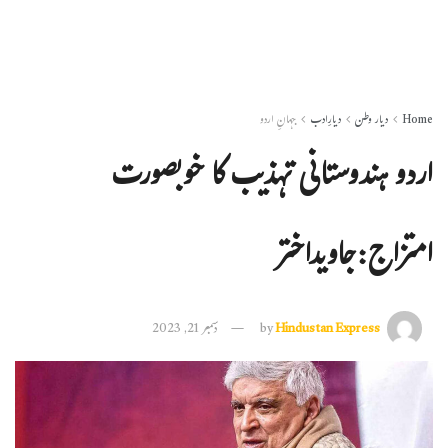
Home
دیار وطن
دیارِادب
جہانِ اردو
اردو ہندوستانی تہذیب کا خوبصورت
امتزاج:جاویداختر
Hindustan Express
by
دسمبر 21, 2023