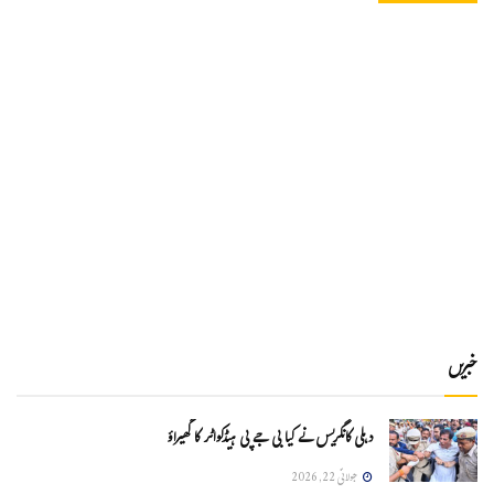
خبریں
دہلی کانگریس نے کیا بی جے پی ہیڈکواٹر کا گھیراؤ
جولائی 22, 2026