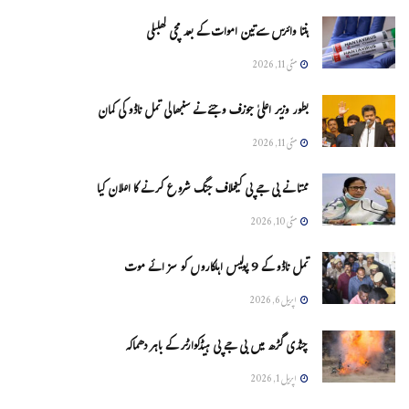
ہنتا وائرس سےتین اموات کے بعد مچی کھلبلی
مئی 11, 2026
بطور وزیر اعلیٰ جوزف وجئے نے سنبھالی تمل ناڈو کی کمان
مئی 11, 2026
ممتا نے بی جے پی کیخلاف جنگ شروع کرنے کا اعلان کیا
مئی 10, 2026
تمل ناڈو کے 9 پولیس اہلکاروں کو سزائے موت
اپریل 6, 2026
چنڈی گڑھ میں بی جے پی ہیڈکوارٹر کے باہر دھماکہ
اپریل 1, 2026