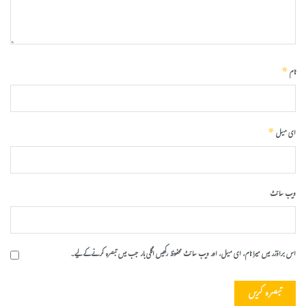
*
نام
*
ای میل
ویب‌ سائٹ
اس براؤزر میں میرا نام، ای میل، اور ویب سائٹ محفوظ رکھیں اگلی بار جب میں تبصرہ کرنے کےلیے۔