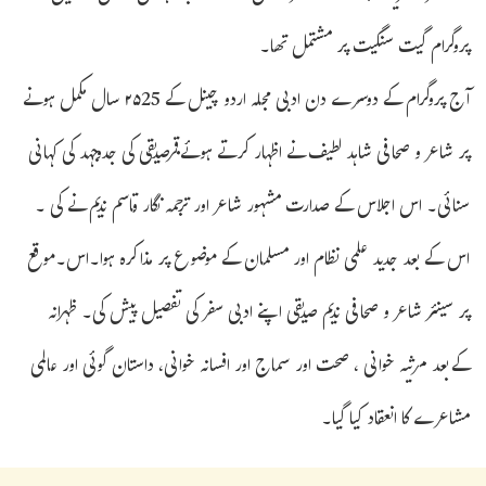
پروگرام گیت سنگیت پر مشتمل تھا۔
آج پروگرام کے دوسرے دن ادبی مجلہ اردو چینل کے ۲۵25 سال مکمل ہونے
پر شاعر و صحافی شاہد لطیف نے اظہار کرتے ہوئےقمرصدیقی کی جدوجہد کی کہانی
سنائی۔ اس اجلاس کے صدارت مشہور شاعر اور ترجمہ نگار قاسم ندیم نے کی ۔
اس کے بعد جدید علمی نظام اور مسلمان کے موضوع پر مذاکرہ ہوا۔اس۔موقع
پر سینئر شاعر و صحافی ندیم صدیقی اپنے ادبی سفر کی تفصیل پیش کی۔ ظہرانہ
کےبعد مرثیہ خوانی ، صحت اور سماج اور افسانہ خوانی، داستان گوئی اور عالمی
مشاعرے کا انعقاد کیا گیا۔