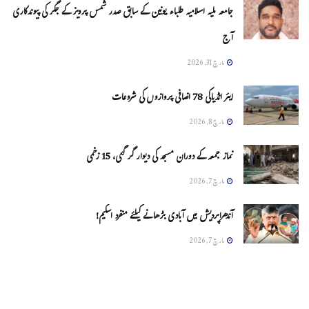
جامعہ ملیہ اسلامیہ طلباء یونین کے سابق صدر شمس پرویز کے جگر کی پیوندکاری
آج
مارچ 31, 2026
ایئر انڈیاکی 78 اضافی پروازوں کی شروعات
مارچ 8, 2026
نماز جمعہ کے دوران مسجد کی دیوار گر گئی، 15 زخمی
مارچ 7, 2026
آندھراپردیش میں آبادی بڑھانے کیلئے منفرد اسکیم!
مارچ 7, 2026