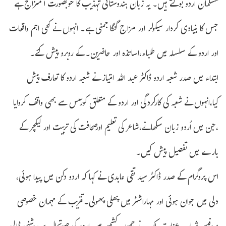
مسلمان اردو بولتے ہیں۔ یہ زبان ہندوستانی تہذیب کا خوبصورت ا متزاج ہے
جس کا بنیادی کردار سیکولر اور مزاج گنگا جمنی ہے۔ انہوں نے کئی اہم واقعات
اور اردو کے سلسلہ میں طلباء،اساتذہ اور حاضرین۔کے روبرو پیش کئے۔
ابتداء میں صدر شعبہ اردو ڈاکٹر عبد اللہ امتیاز نے شعبہ اردو کا تعارف پیش
کیا،انہوں نے شعبہ کی کارکردگی اور اردو کے متعلق کورسس سے بھی واقف کروایا
،جن میں اُردو زبان سکھانے،شاعر کی تعلیم اورصحافت کی تربیت اور لیکچر کے
بارے میں تفصیل پیش کیں۔
اس پروگرام کے صدر ڈاکٹر سید تقی عابدی نے کہا کہ اردو دکن میں پیدا ہوئی،
دلی میں جوان ہوئی اور مہاراشٹر میں پھلی پھولی۔تقریب کے مہمان خصوصی