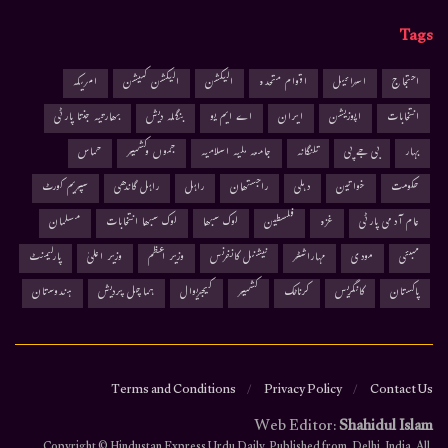
Tags
احتجاج
اسرائیل
اقوام متحدہ
الیکشن
الیکشن کمیشن
امریکہ
انتخابات
اپوزیشن
ایران
اے ایم یو
بنگلہ دیش
بھارتیہ جنتا پارٹی
بہار
بی جے پی
تلنگانہ
جامعہ ملیہ اسلامیہ
جموں وکشمیر
حماس
حکومت
خواتین
دہلی
راجستھان
راہل
راہل گاندھی
سپریم کورٹ
عام آدمی پارٹی
غزہ
فلسطین
لوک سبھا
لوک سبھا انتخابات
مسلمان
ممبئی
مودی
مہاراشٹر
نیشنل کانفرنس
وزیر اعظم
وزیر اعلیٰ
پارلیمنٹ
پاکستان
کانگریس
کرناٹک
کشمیر
کیجریوال
ہماچل پردیش
ہندوستان
Terms and Conditions
Privacy Policy
Contact Us
Web Editor:
Shahidul Islam
.Copyright © Hindustan Express Urdu Daily, Published from, Delhi, India. All