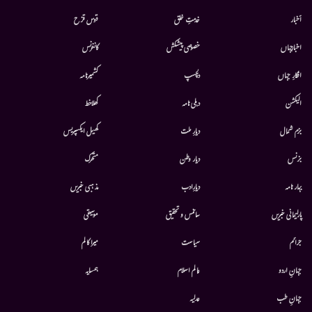
أخبار
خدمتِ خلق
قوس قزح
اخبارجہاں
خصوصی پیشکش
کانفرنس
افکارِ جہاں
دلچسپ
کشمیرنامہ
الیکشن
دہلی نامہ
کھلاخط
بزم شمال
دیارِ ملت
کھیل ایکسپریس
بزنس
دیار وطن
متحرك
بہار نامہ
دیارِادب
مذہبی خبریں
پارلیمانی خبریں
سائنس و تحقیق
موسيقى
جرائم
سیاست
میرا کالم
جہانِ اردو
عالم اسلام
ہمسایہ
جہانِ طب
عدلیہ