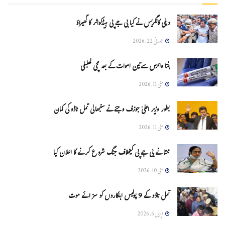
دہلی کانگریس نے کیا بی جے پی ہیڈکواٹر کا گھیراؤ
جولائی 22, 2026
ہنتا وائرس سےتین اموات کے بعد مچی کھلبلی
مئی 11, 2026
بطور وزیر اعلیٰ جوزف وجئے نے سنبھالی تمل ناڈو کی کمان
مئی 11, 2026
ممتا نے بی جے پی کیخلاف جنگ شروع کرنے کا اعلان کیا
مئی 10, 2026
تمل ناڈو کے 9 پولیس اہلکاروں کو سزائے موت
اپریل 6, 2026