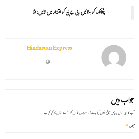
پٹنائک کو ہٹا ئیں، بی جے پی کو اقتدار میں لائیں: نڈا
Hindustan Express
جواب دیں
*
آپ کا ای میل ایڈریس شائع نہیں کیا جائے گا۔
ضروری خانوں کو
سے نشان زد کیا گیا ہے
*
تبصرہ