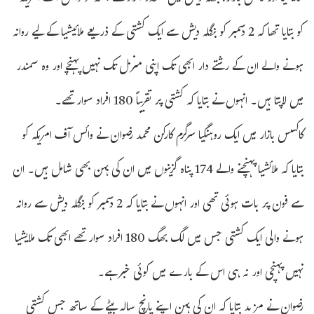
کو بتایا تھا کہ 2 دسمبر کو بنگلہ دیش سے ایک کشتی کے ذریعے ملائیشیا کے لیے روانہ
ہونے والے ان کے رشتے دار ابھی تک اپنی منزل تک نہیں پہنچے اور وہ سمندر
میں لاپتا ہیں۔ انہوں نے بتایا کہ کشتی پر تقریباً 180 افراد سوار تھے۔
کاکسس بازار میں ایک روہنگیا سرگرم کارکن محمد رضوان نے وائس آف امریکہ کو
بتایا کہ ملائشیا پہنچنے والے 174 پناہ گزینوں میں ان کی بہن بھی شامل ہیں۔ ان
سے فون پر بات ہوئی تھی اور انہوں نے بتایا کہ 2 دسمبر کو بنگلہ دیش سے روانہ
ہونے والی ایک کشتی جس میں لگ بھگ 180 افراد سوار تھے ابھی تک ملایشیا
نہیں پہنچی اور نہ ہی اس کے بارے میں کوئی خبر ہے۔
رضوان نے مزید بتایا کہ ان کی بہن اپنے پانچ سالہ بیٹے کے ساتھ جس کشتی