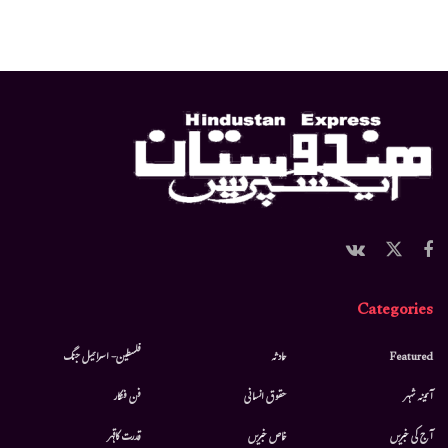
Categories
Featured
حادثہ
فلسطین- اسرائیل جنگ
آئینہ شہر
حقوق انسانی
فن فنکار
آج کی خبریں
خاص خبریں
قدرت کاقہر