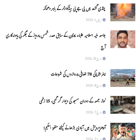
چنڈی گڑھ میں بی جے پی ہیڈکوارٹر کے باہر دھماکہ
اپریل 1, 2026
جامعہ ملیہ اسلامیہ طلباء یونین کے سابق صدر شمس پرویز کے جگر کی پیوندکاری
آج
مارچ 31, 2026
ایئر انڈیاکی 78 اضافی پروازوں کی شروعات
مارچ 8, 2026
نماز جمعہ کے دوران مسجد کی دیوار گر گئی، 15 زخمی
مارچ 7, 2026
آندھراپردیش میں آبادی بڑھانے کیلئے منفرد اسکیم!
مارچ 7, 2026