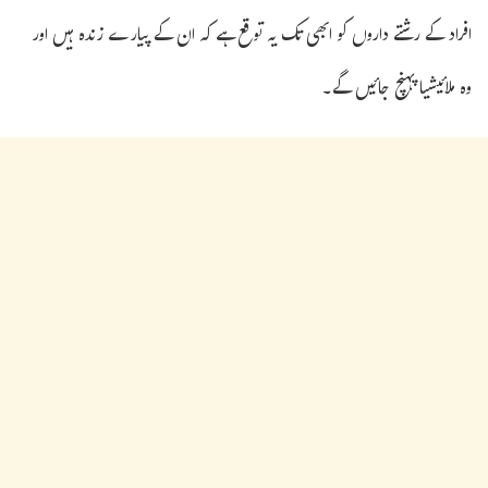
افراد کے رشتے داروں کو ابھی تک یہ توقع ہے کہ ان کے پیارے زندہ ہیں اور
وہ ملائیشیا پہنچ جائیں گے۔