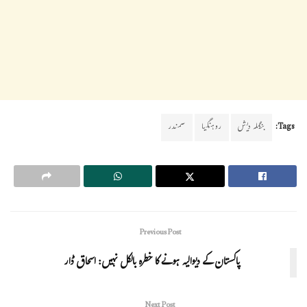
Tags:
بنگلہ دیش
روہنگیا
سمندر
Previous Post
پاکستان کے دیوالیہ ہونے کا خطرہ بالکل نہیں: اسحاق ڈار
Next Post