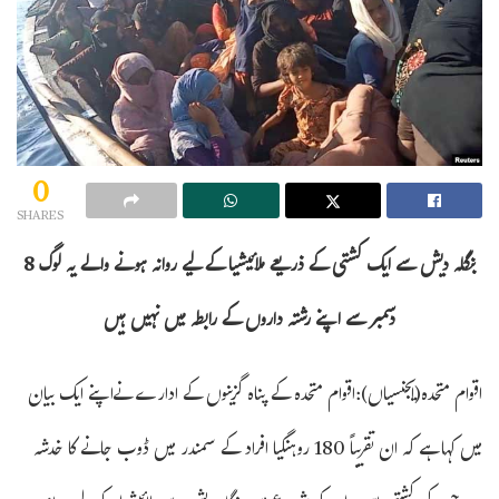
0
SHARES
بنگلہ دیش سے ایک کشتی کے ذریعے ملائیشیا کے لیے روانہ ہونے والے یہ لوگ 8
دسمبر سے اپنے رشتہ داروں کے رابطہ میں نہیں ہیں
اقوام متحدہ(ایجنسیاں):اقوام متحدہ کے پناہ گزینوں کے ادارے نےاپنے ایک بیان
میں کہا ہے کہ ان تقریباً 180 روہنگیا افراد کے سمندر میں ڈوب جانے کا خدشہ