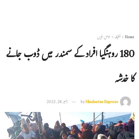
Home
أخبار
خاص خبریں
180 روہنگیا افراد کے سمندر میں ڈوب جانے
کا خدشہ
Hindustan Express
by
دسمبر 28, 2022