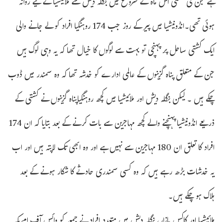
ہے جن کی کشتی اس ماہ کے شروع میں بنگلہ دیش سے ملائیشیا کے لیے روانہ
ہوئی تھی۔انڈونیشیا میں پیر کے روز جب 174 روہنگیا افراد کو لے جانے والی
ایک کشتی ساحل پر پہنچی تو بہت سے لوگوں کا خیال تھا کہ یہ وہی لوگ ہیں
جن کے متعلق پناہ گزینوں کے عالمی ادارے کو خدشہ تھا کہ وہ سمندر میں ڈوب
چکے ہیں ۔ لیکن بنگلہ دیش اور ملائیشیا میں کچھ روہنگیاپناہ گزینوں نے کشتی کے
ذریعے انڈونیشیا پہنچنے والے کچھ مہاجرین سے بات کرنے کے بعد بتایا کہ ان 174
افراد کا تعلق ان 180 مہاجرین سے نہیں ہے اور وہ ابھی تک لاپتہ ہیں اور اب
یہ خدشات بڑھ رہے ہیں کہ وہ کسی سمندری حادثے کا شکار ہونے کے بعد
ہلاک ہو چکے ہیں۔
ملائیشیا اور کاکس بازار، بنگلہ دیش میں متعدد افراد نے جمعہ کو وائس آف امریکہ