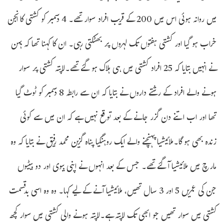
میں روانہ ہوئی اس میں 200 کے قریب افراد سوار تھے۔ 4 دسمبر کو کشتی کا انجن
خراب ہو گیا اور کشتی ہفتوں تک لہروں پر بھٹکتی رہی۔ ان کا کہنا تھا کہ بہن
نے انہیں بتایا کہ 25 افراد کشتی میں ہی ہلاک ہو گئے تھے۔لاپتہ کشتی پر سوار
ہونے والے افراد کے رشتے داروں نے بتایا کہ ان سے رابطہ 8 دسمبر کو ٹوٹ گیا
تھا اور اب اتنے دن گزر جانے کے بعد توقع نہیں ہے کہ ان میں سے کوئی
زندہ بھی ہو گا۔ملائیشیا پہنچنے والے ایک روہنگیا پناہ گزین محمد رفیق نے بتایا کہ وہ
مارچ میں ملائیشیا آ گئے تھے۔ جس کے بعد انہوں نے اپنی بیوی اور دو بیٹیوں
جن کی عمریں 5 اور 3 سال تھیں، ملائیشیا آنے کے لیے کہا۔ وہ وہ اسی بدقسمت
کشتی میں سوار تھیں جو ابھی تک لاپتہ ہے۔لاپتہ ہونے والی کشتی میں سوار کچھ