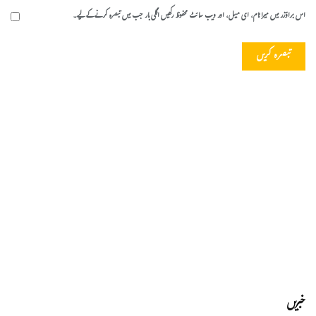
اس براؤزر میں میرا نام، ای میل، اور ویب سائٹ محفوظ رکھیں اگلی بار جب میں تبصرہ کرنے کےلیے۔
خبریں