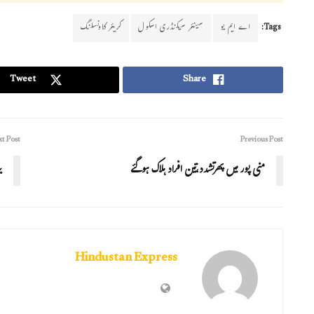
Tags:
اے ایم یو
سینئر سیکنڈری اسکول
کریئر کاونسلنگ
Tweet
Share
t Post
Previous Post
منی پور میں پھرتشدد،تین افراد ہلاک ہوگئے
ب
Hindustan Express