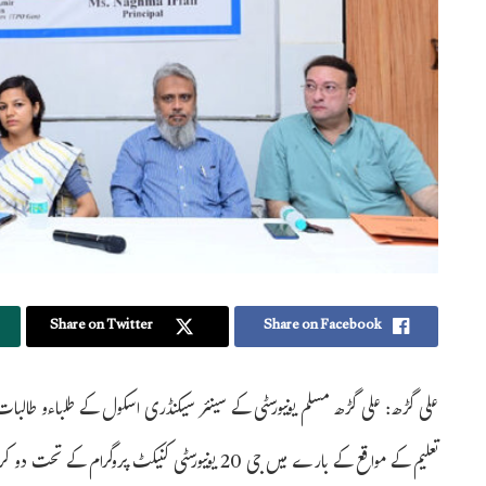
Share on Twitter
Share on Facebook
علی گڑھ: علی گڑھ مسلم یونیورسٹی کے سینئر سیکنڈری اسکول کے طلباءو طالبات ک
تعلیم کے مواقع کے بارے میں جی 20 یونیورسٹی کنیکٹ 