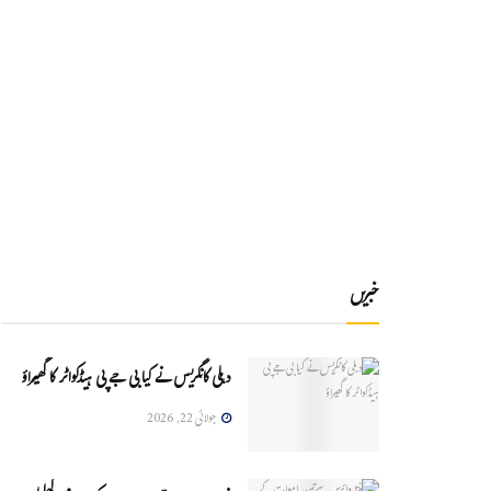
خبریں
دہلی کانگریس نے کیا بی جے پی ہیڈکواٹر کا گھیراؤ
جولائی 22, 2026