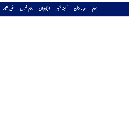
ہوم
دیار وطن
آئینہ شہر
اخبارجہاں
بزم شمال
فن فنکار