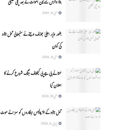
ہنتا وائرس سےتین اموات کے بعد مچی کھلبلی
مئی 11, 2026
بطور وزیر اعلیٰ جوزف وجئے نے سنبھالی تمل ناڈو
کی کمان
مئی 11, 2026
ممتا نے بی جے پی کیخلاف جنگ شروع کرنے کا
اعلان کیا
مئی 10, 2026
تمل ناڈو کے 9 پولیس اہلکاروں کو سزائے موت
اپریل 6, 2026