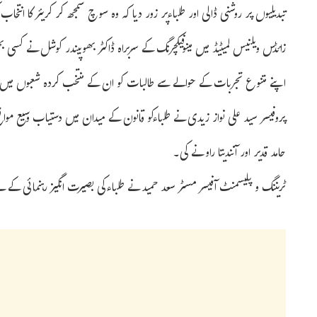
تبدیلیوں پر روشنی ڈالی اور طلباءپر زور دیا کہ وہ سوچ سمجھ کر کریئر کا انتخاب
زائڈس ویلنیس لمیٹیڈ میں مینوفیکچرنگ کے سربراہ ڈاکٹر بھوپیندر کوشل نے کسی ب
اپنے متنوع تجربات کے حوالے سے طالبات کو ان کے منتخب کردہ شعبوں میں
پروفیسر سید علی نواز زیدی نے طلباءکو قانون کے میدان میں دستیاب وسیع موا
حامد قدیر اور آنندیتا راو نے کی۔
ٹریننگ و پلیسمنٹ آفیسر مسٹر سعد حمید نے طلباءکی بصیرت انگیز رہنمائی کے لئے 