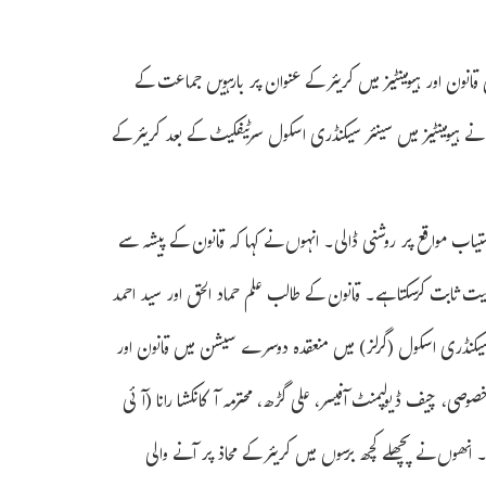
انون اور ہیومینٹیز میں کریئر کے عنوان پر بارہویں جماعت کے
) نے ہیومینٹیز میں سینئر سیکنڈری اسکول سرٹیفکیٹ کے بعد کریئر کے
ستیاب مواقع پر روشنی ڈالی۔ انہوں نے کہا کہ قانون کے پیشہ سے
ت ثابت کرسکتا ہے۔ قانون کے طالب علم حماد الحق اور سید احمد
ر سیکنڈری اسکول (گرلز) میں منعقدہ دوسرے سیشن میں قانون اور
صوصی، چیف ڈیولپمنٹ آفیسر، علی گڑھ، محترمہ آکانکشا رانا (آئی
 انھوں نے پچھلے کچھ برسوں میں کریئر کے محاذ پر آنے والی