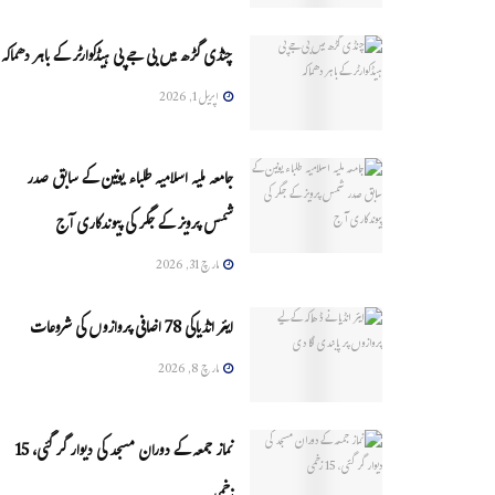
چنڈی گڑھ میں بی جے پی ہیڈکوارٹر کے باہر دھماکہ
اپریل 1, 2026
جامعہ ملیہ اسلامیہ طلباء یونین کے سابق صدر
شمس پرویز کے جگر کی پیوندکاری آج
مارچ 31, 2026
ایئر انڈیاکی 78 اضافی پروازوں کی شروعات
مارچ 8, 2026
نماز جمعہ کے دوران مسجد کی دیوار گر گئی، 15