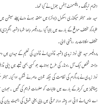
اہتمام ٹریننگ و پلیسمنٹ آفس جنرل نے کیا تھا۔
سید حامد سینئر سیکنڈری اسکول (بوائز) میں منعقد ہونے والے پہلے سیشن میں ق
طلباءکو مختلف مواقع کے بارے میں بتایا گیا ۔پروفیسر وبھا شرما (شعبہ انگریزی
مختلف امکانات پر روشنی ڈالی۔
پروفیسر سید علی نواز زیدی (شعبہ قانون) نے قانون کی تعلیم کے میدان میں د
وابستہ شخص ایک آل راونڈر کی طرح ہوتا ہے جو کسی بھی شعبے میں اپنی قابلی
نواز زیدی نے پروگرام کی نظامت کی جبکہ عمران عامر نے شکریہ ادا کیا۔سینئ
ہیومینٹیز میں کریئر کے بارے میں طالبات کو معلومات فراہم کی گئیں ۔مہمان خ
اے ایس) نے ذاتی اور پیشہ ورانہ ترقی میں ہابی یعنی شوق کی اہمیت بیان کی۔