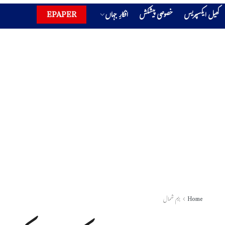
کھیل ایکسپریس
خصوصی پیشکش
افکارِ جہاں
EPAPER
Home
بزم شمال