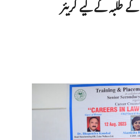
ے طلبہ کے لیے کریئر