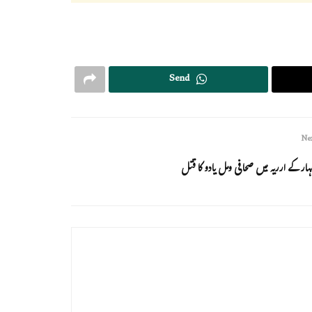
Send
Nex
ہار کے ارریہ میں صحافی ومل یادو کا قتل