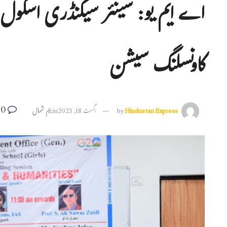
اے ایم یو: سینئر سیکنڈری اسکول ک
کاونسلنگ سیشن
0
Hindustan Express
by
اگست 18, 2023
in
بزم شمال