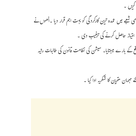
 کریں ۔
ھی شعبے میں عمدہ ترین کارکردگی کو بہت اہم قرار دیا ۔انھوں نے
 امتیاز حاصل کرنے کی ترغیب دی ۔
قع کے بارے میںبتایا۔ سیشن کی نظامت قانون کی طالبات رانیہ
مہمان مقررین کا شکریہ ادا کیا ۔