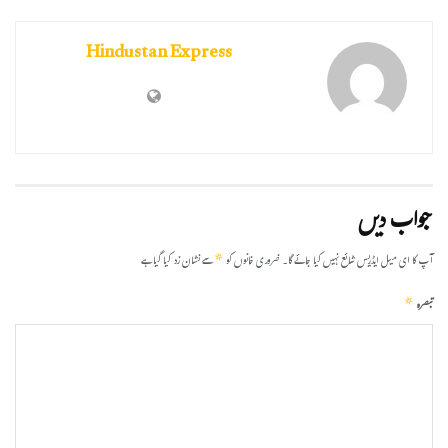
Hindustan Express
جواب دیں
*
آپ کا ای میل ایڈریس شائع نہیں کیا جائے گا۔
ضروری خانوں کو
سے نشان زد کیا گیا ہے
*
تبصرہ