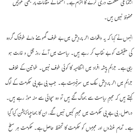
اجتماعی عصمت دری کرنے کا الزام ہے۔ آستھا کے مقامات پر بھی عورتیں
محفوظ نہیں ہیں۔
انہوں نے کہا کہ یہ واقعات اتر پردیش میں بے خوف گھومنے والے خوفناک گروہ
کی حقیقت کو بے نقاب کر رہے ہیں۔ ریاست میں آئے روز قتل و غارت ہو
رہی ہے۔ جرائم پیشہ افراد میں انتظامیہ کا کوئی خوف نہیں۔ خواتین کے خلاف
جرائم میں اتر پردیش ملک میں سرفہرست ہے۔ جب بی جے پی حکومت کے لوگ
کہتے ہیں کہ مجرم ریاست سے بھاگ گئے ہیں تو وہ سچائی سے منہ موڑ رہے ہیں۔
دراصل، بی جے پی حکومت میں مجرم کہیں نہیں گئے، ان کا بھاجپائزیشن کیا گیا
ہے۔ تمام غنڈوں اور مجرموں کو حکومت کا تحفظ حاصل ہے۔ حکومت ہر سطح