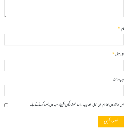
*
نام
*
ای میل
ویب‌ سائٹ
اس براؤزر میں میرا نام، ای میل، اور ویب سائٹ محفوظ رکھیں اگلی بار جب میں تبصرہ کرنے کےلیے۔