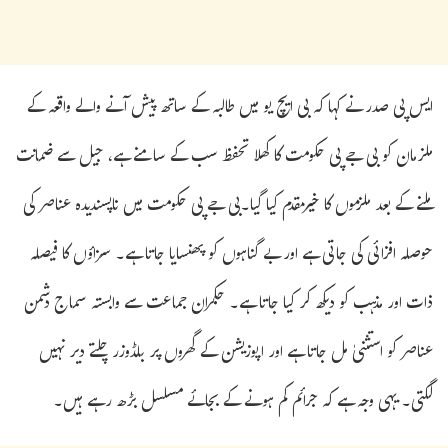
ایس پی صدر نے کہا کہ بی ایچ یو میں طالبہ کے ساتھ پیش آنے والے واقعہ کے
ملزمان کو بی جے پی حکومت کا کھلا تحفظ سب کے سامنے ہے، جیل سے ضمانت
ملنے کے بعد ملزموں کا خیرمقدم کیا گیا۔بی جے پی حکومت میں ناپسندیدہ عناصر کی
حوصلہ افزائی کی جاتی ہے اور بے گناہوں کو پھنسایا جاتا ہے۔ سزاؤں کا فیصلہ
ذات اور مذہب کو دیکھ کر کیا جاتا ہے۔ حکمران جماعت سے وابستہ سماج دشمن
عناصر کو استثنیٰ مل جاتا ہے اور اپوزیشن کے گھروں پر بلڈوزر چلتے دیر نہیں
لگتی۔ یہی وجہ ہے کہ جرائم کم ہونے کے بجائے مسلسل بڑھ رہے ہیں۔