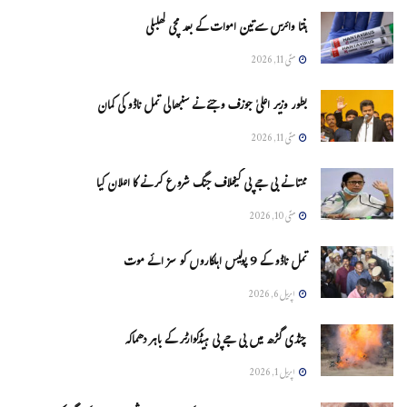
ہنتا وائرس سےتین اموات کے بعد مچی کھلبلی
مئی 11, 2026
بطور وزیر اعلیٰ جوزف وجئے نے سنبھالی تمل ناڈو کی کمان
مئی 11, 2026
ممتا نے بی جے پی کیخلاف جنگ شروع کرنے کا اعلان کیا
مئی 10, 2026
تمل ناڈو کے 9 پولیس اہلکاروں کو سزائے موت
اپریل 6, 2026
چنڈی گڑھ میں بی جے پی ہیڈکوارٹر کے باہر دھماکہ
اپریل 1, 2026