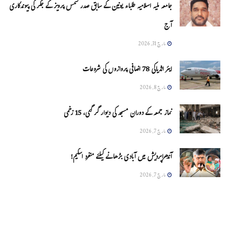
جامعہ ملیہ اسلامیہ طلباء یونین کے سابق صدر شمس پرویز کے جگر کی پیوندکاری
آج
مارچ 31, 2026
ایئر انڈیاکی 78 اضافی پروازوں کی شروعات
مارچ 8, 2026
نماز جمعہ کے دوران مسجد کی دیوار گر گئی، 15 زخمی
مارچ 7, 2026
آندھراپردیش میں آبادی بڑھانے کیلئے منفرد اسکیم!
مارچ 7, 2026