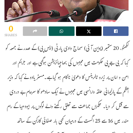
0
SHARES
لکھنؤ، 20 ستمبر (یواین آئی) سماج وادی پارٹی (ایس پی) کے صدر نے جمعہ کو
کہا کہ بی جے پی حکومت میں مجرموں کی بھاجپائزیشن ہوگئی ہے اور جرائم اور
امن و امان پر زیرو ٹالرینس کا دعویٰ ناکام ہو گیا ہے۔مسٹر یادو نے کہا کہ وزیر
اعظم کے پارلیمانی حلقہ وارانسی میں مجرموں نے ایک سادھو کا سرعام بے دردی
سے قتل کر دیا۔ حکمراں جماعت سے تعلق رکھنے والے لوگوں پر ایودھیا کے رام
مندر میں 16 سے 25 اگست کے درمیان کئی بار صفائی کارکن کے ساتھ