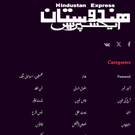
Categories
Featured
حادثہ
فلسطین- اسرائیل جنگ
آئینہ شہر
حقوق انسانی
فن فنکار
آج کی خبریں
خاص خبریں
قدرت کاقہر
أخبار
خدمتِ خلق
قوس قزح
اخبارجہاں
خصوصی پیشکش
کانفرنس