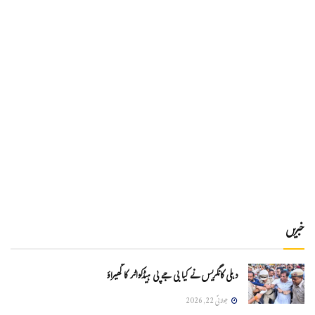
خبریں
دہلی کانگریس نے کیا بی جے پی ہیڈکواٹر کا گھیراؤ
جولائی 22, 2026