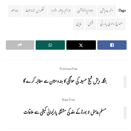
Tags:
اتر پردیش
بھاجپائزیشن
جرائم پیشہ افراد
حکمراں جماعت
سادھو
سماج وادی پارٹی
قتل
یوپی
Previous Post
بنگلہ دیش شیخ حسینہ کی حوالگی کا ہندوستان سے مطالبہ کرے گا
Next Post
مسلم پرسنل لا بورڈ کے وفدکی مشترکہ پارلیمانی کمیٹی سے ملاقات