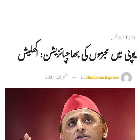
Home
بزم شمال
یوپی میں مجرموں کی بھاجپائزیشن: اکھلیش
Hindustan Express
by
ستمبر 20, 2024