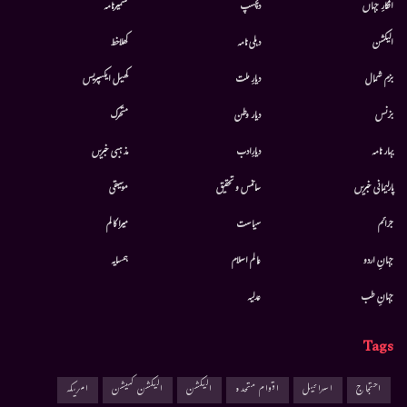
افکارِ جہاں
دلچسپ
کشمیرنامہ
الیکشن
دہلی نامہ
کھلاخط
بزم شمال
دیارِ ملت
کھیل ایکسپریس
بزنس
دیار وطن
متحرك
بہار نامہ
دیارِادب
مذہبی خبریں
پارلیمانی خبریں
سائنس و تحقیق
موسيقى
جرائم
سیاست
میرا کالم
جہانِ اردو
عالم اسلام
ہمسایہ
جہانِ طب
عدلیہ
Tags
احتجاج
اسرائیل
اقوام متحدہ
الیکشن
الیکشن کمیشن
امریکہ