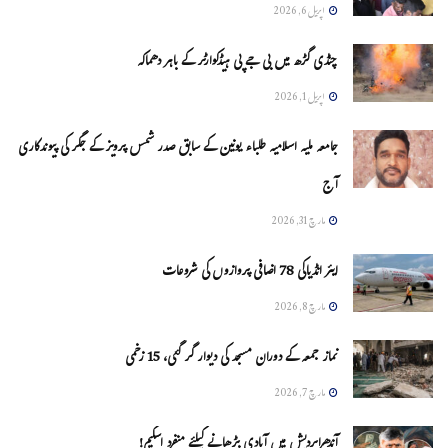
اپریل 6, 2026
چنڈی گڑھ میں بی جے پی ہیڈکوارٹر کے باہر دھماکہ
اپریل 1, 2026
جامعہ ملیہ اسلامیہ طلباء یونین کے سابق صدر شمس پرویز کے جگر کی پیوندکاری
آج
مارچ 31, 2026
ایئر انڈیاکی 78 اضافی پروازوں کی شروعات
مارچ 8, 2026
نماز جمعہ کے دوران مسجد کی دیوار گر گئی، 15 زخمی
مارچ 7, 2026
آندھراپردیش میں آبادی بڑھانے کیلئے منفرد اسکیم!