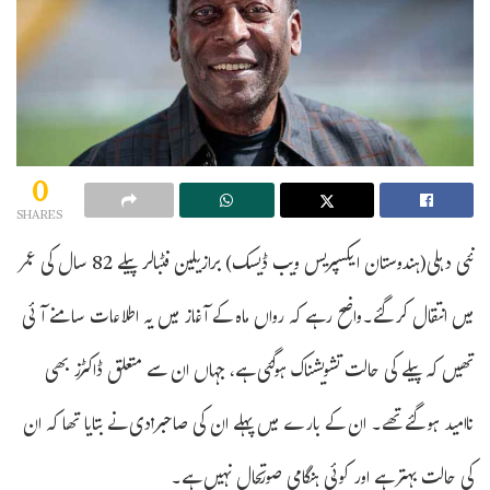
0
SHARES
نئی دہلی(ہندوستان ایکسپریس ویب ڈیسک) برازیلین فٹبالر پیلے 82 سال کی عمر
میں انتقال کرگئے۔واضح رہے کہ رواں ماہ کے آغاز میں یہ اطلاعات سامنے آئی
تھیں کہ پیلے کی حالت تشویشناک ہوگئی ہے، جہاں ان سے متعلق ڈاکٹرز بھی
ناامید ہوگئے تھے۔ ان کے بارے میں پہلے ان کی صاحبزادی نے بتایا تھا کہ ان
کی حالت بہتر ہے اور کوئی ہنگامی صورتحال نہیں ہے۔