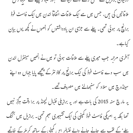
درمیان برازیل سے تعلق رکھنے والے دنیا کے مشہور فٹبالر پیلے سے تقریباً دس
ملاقاتیں کی ہیں، جس میں سے ایک ملاقات اتفاقاً لندن میں ایک فاسٹ فوڈ
برانچ پر ہوئی تھی۔ پیلے سے جڑی ان یادداشتوں کو انھوں نے کچھ یوں بیان
کیا ہے۔
آخری مرتبہ جب میری پیلے سے ملاقات ہوئی تو میں نے انھیں سینٹرل لندن
میں سب وے فاسٹ فوڈ کی ایک برانچ پر کاؤنٹر کے پیچھے پایا جہاں وہ اپنے
سینڈوچ میں سلاد کو سنبھالنے میں مصروف تھے۔
یہ مارچ سنہ 2015 کی بات ہے اور یہ برازیلی فٹبال لیجنڈ پر برا وقت ہرگز نہیں
تھا بلکہ یہ امریکی فاسٹ فوڈ کمپنی کی ایک تشہیری مہم تھی۔ برازیل میں ’کنگ
پیلے‘ کے لقب سے جانے جانے والے فٹبالر اس کمپنی کے ساتھ کریئر کے خاتمے