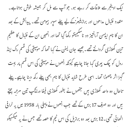
ایک اوینجر سے ملاقات کر رہے ہو، جو آپ سے مل کر ہمیشہ خوش ہوتا ہے۔
متعدد فٹبال مداحوں اور برازیلینز کے لیے پیلے سوپر ہیومن تھے۔ پیدائش کے بعد
ان کا نام ایڈسن آرانتیز دو ناسکیمینٹو رکھا گیا تھا اور انھیں ان کے فٹبال کا عظیم
ترین کھلاڑی گردانتے تھے۔جیسے جان لینن نے کہا تھا کہ موسیقی کی قسم راک اینڈ
رول کو چک بیری کہا جانا چاہیے کیونکہ انھوں نے موسیقی کی اس قسم پر بہت
گہرا اثر چھوڑا تھا۔ اسی طرح شاید فٹبال کا نام بھی پیلے رکھ دینا چاہیے۔پیلے
تاحال وہ واحد کھلاڑی ہیں جنھوں نے بطور کھلاڑی فیفا ورلڈکپ تین مرتبہ جیتے
ہیں اور وہ صرف 17 برس کے تھے جب انھوں نے پہلی بار 1958 میں یہ ٹرافی
اٹھائی تھی۔12 برس بعد وہ برازیل کی اس ٹیم کا حصہ تھے جس نے یہ میکسیکو