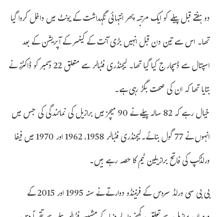
دو ہفتے قبل پیلے کو ایک مرتبہ پھر انتہائی نگہداشت کے یونٹ میں داخل کروا گیا
تھا۔ اس سے تین دن قبل انہیں بڑی آنت کے کینسر کے آپریشن کے بعد
اسپتال سے ڈسچارج کیا گیا تھا۔ لیجنڈری فٹبالر سے متعلق 22 دسمبر کو ڈاکٹرز نے
بتایا تھا کہ ان کی صحت بگڑ رہی ہے۔
خیال رہے کہ 82 سالہ پیلے نے 90 میچز میں برازیل کی نمائندگی کی جس میں
انہوں نے 77 گول بنائے۔لیجنڈری فٹبالر 1958، 1962 اور 1970 میں فیفا
ورلڈکپ کی فاتح برازیلین ٹیم کا حصہ رہے ہیں۔
بی بی سی ورلڈ سروس کے فرنینڈو دوارتے نے سنہ 1995 اور 2015 کے