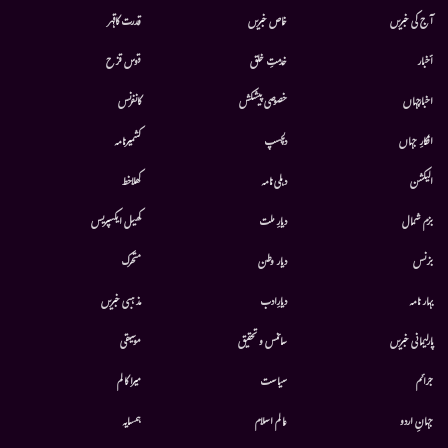
آج کی خبریں
خاص خبریں
قدرت کاقہر
أخبار
خدمتِ خلق
قوس قزح
اخبارجہاں
خصوصی پیشکش
کانفرنس
افکارِ جہاں
دلچسپ
کشمیرنامہ
الیکشن
دہلی نامہ
کھلاخط
بزم شمال
دیارِ ملت
کھیل ایکسپریس
بزنس
دیار وطن
متحرك
بہار نامہ
دیارِادب
مذہبی خبریں
پارلیمانی خبریں
سائنس و تحقیق
موسيقى
جرائم
سیاست
میرا کالم
جہانِ اردو
عالم اسلام
ہمسایہ