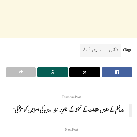
Tags:
انتقال
برازیلین فٹبالر
Previous Post
یروشلم کے مقدس مقامات کے تحفظ کے ایشوپر شاہِ اردن کی اسرائیل کو "دھمکی”
Next Post