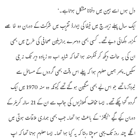
دل ہوں اسے زمین میں دفنانا مشکل ہوتا ہے۔‘
ایک سال پہلے زیورچ میں فیفا کی ایوارڈ تقریب میں شرکت کے دوران وہ خاصے
کمزور دکھائی دیے تھے۔ کسی بھی دوسرے برازیلین صحافی کی طرح میں بھی
ان کی یہ حالت دیکھ کر فکرمند ہوا تھا کہ شاید اب وہ زیادہ دیر تک نہ جی
سکیں۔پھر ہمیں معلوم ہوا کہ پیلے اس وقت بھی گردوں کے مسائل سے
نبردآزما تھے جو اس لیے بھی سنگین ہو گئے تھے کیونکہ وہ سنہ 1970 میں ایک
گردہ گنوا چکے تھے۔ ایسا مخالف کھلاڑیوں کی جانب سے ان کے 21 سالہ کریئر کے
دوران کیے گیے ’ٹیکلز‘ کے باعث ہوا تھا۔جب بھی ہماری ملاقات ہوتی میں
اگلے چند روز تک یہی سوچتا رہتا کہ یہ کیا ہوا تھا۔ ایسا معلوم ہوتا تھا کہ اپ