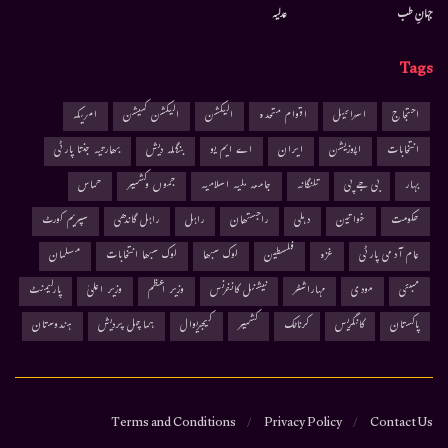
جہانِ طب
عدلیہ
Tags
احتجاج
اسرائیل
اقوام متحدہ
الیکشن
الیکشن کمیشن
امریکہ
انتخابات
اپوزیشن
ایران
اے ایم یو
بنگلہ دیش
بھارتیہ جنتا پارٹی
بہار
بی جے پی
تلنگانہ
جامعہ ملیہ اسلامیہ
جموں وکشمیر
حماس
حکومت
خواتین
دہلی
راجستھان
راہل
راہل گاندھی
سپریم کورٹ
عام آدمی پارٹی
غزہ
فلسطین
لوک سبھا
لوک سبھا انتخابات
مسلمان
ممبئی
مودی
مہاراشٹر
نیشنل کانفرنس
وزیر اعظم
وزیر اعلیٰ
پارلیمنٹ
پاکستان
کانگریس
کرناٹک
کشمیر
کیجریوال
ہماچل پردیش
ہندوستان
Terms and Conditions
Privacy Policy
Contact Us