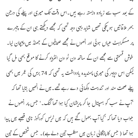
کے بعد سب سے زیادہ وابستہ رہے ہیں۔اس وقت تک میری اور پیلے کی درجن
بھر ملاقاتیں ہو چکی تھیں شاید یہی وجہ تھی کہ مجھے دیکھتے ہی ان کے چہرے
پر مسکراہٹ عیاں ہوئی اور انھوں نے مجھے صحافیوں کے جھنڈ میں پہچان لیا۔
خوش قسمتی سے مجھے ان کے ساتھ ون ٹو ون انٹرویو کرنے کا موقع بھی مل گیا
لیکن اس دوپہر کی میری پسندیدہ یادداشت یہ تھی کہ 74 برس کی عمر میں بھی
پیلے صحت مند اور تندرست دکھائی دے رہے تھے۔میں نے انھیں بتایا تھا کہ
’آپ نے سب کو ہسپتال جا کر پریشان کیا ہوا تھا کنگ۔‘ جس پر انھوں نے
جواب دیا تھا کہ ’کیا آپ بھول گئے ہیں کہ میں ٹریس کوراکوز نامی قصبے میں پیدا
ہوا تھا ( جس کا پرتگالی زبان میں مطلب تین دلے ہے)۔ جس شخص کے تین