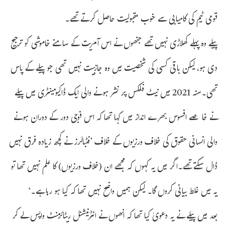
قومی ٹیم کی کامیابی سے خوب مقبولیت حاصل کرتے تھے۔
پیلے وہ پہلے کھلاڑی نہیں تھے جنھوں نے اس آمریت کے سامنے خاموشی کو ترجیح
دی ہو، لیکن باقی کسی کی شخصیت میں وہ جازبیت نہیں تھی جو پیلے کے پاس
تھی۔سنہ 2021 میں نیٹ فلکس پر نشر ہونے والی ایک ڈاکیومینٹری میں پیلے
نے خاصے افسوس بھرے انداز میں کہا تھا کہ اس فوجی دور کے دوران ہونے
والی انسانی حقوق کی خلاف ورزیوں کے خلاف ’فٹبالرز نے کچھ زیادہ فرق نہیں
ڈال سکتے تھے۔اگر میں یہ کہوں کہ مجھے ان (خلاف ورزیوں) کا علم نہیں تھا تو
یہ میں غلط بیانی کروں گا۔ لیکن ہمیں واضح نہیں تھا کہ کیا ہو رہا ہے۔‘
بعد میں پیلے نے یہ دعویٰ کیا تھا کہ انھوں نے انٹرنیشنل ریٹائرمنٹ واپس لے کر