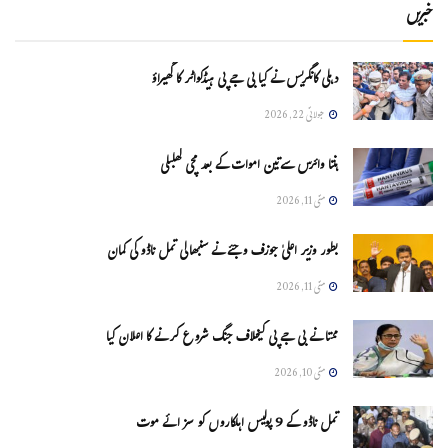
خبریں
دہلی کانگریس نے کیا بی جے پی ہیڈکواٹر کا گھیراؤ
جولائی 22, 2026
ہنتا وائرس سےتین اموات کے بعد مچی کھلبلی
مئی 11, 2026
بطور وزیر اعلیٰ جوزف وجئے نے سنبھالی تمل ناڈو کی کمان
مئی 11, 2026
ممتا نے بی جے پی کیخلاف جنگ شروع کرنے کا اعلان کیا
مئی 10, 2026
تمل ناڈو کے 9 پولیس اہلکاروں کو سزائے موت