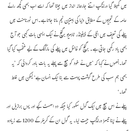
میں کھیلا گیا ورلڈکپ اتنے جارحانہ انداز میں جیتا تھا کہ اسے اب بھی کچھ رائے
عامہ کے تجزیوں کے مطابق دنیا کی بہترین ٹیم مانا جاتا ہے۔اس ٹورنامنٹ میں
پیلے کی تعریف میں اٹلی کے ڈیفینڈر ٹارسزیو برگنچ نے ایک ایسی بات کہی جو آج
بھی یاد رکھی جاتی ہے۔ برگنچ کو فائنل میں پیلے کی مارکنگ کے لیے منتخب کیا گیا
تھا۔انھوں نے کہا کہ ’میں نے خود کو میچ سے پہلے یہ بات باور کروائی کہ ’یہ
بھی ہم سب کی طرح گوشت پوست سے بنا ایک انسان ہے‘ لیکن میں غلط
تھا۔‘
پیلے نے اس میچ میں ایک گول سکور کیا جبکہ دو اسسٹ کیے اور یوں برازیل اور
پیلے نے اپنا تیسرا ورلڈکپ جیت لیا۔ یہ گول ان کے کریئر کے 1200 سے زیادہ