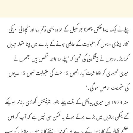
پیلے نے ایک ایسا نقش چھوڑا جو کھیل کے علاوہ بھی قائم رہا اور آنجہانی امریکی
فنکار اینڈی وارہول کو مقبولیت کے عارضی ہونے کے بارے میں اپنا مقولہ تبدیل
کرنا پڑا۔وارہول نے پیشگوئی کی تھی کہ ’پیلے وہ واحد شخص ہیں جنھوں نے
میری تھیوری کو غلط ثابت کیا، انھیں 15 منٹ کی مقبولیت نہیں 15 صدیوں
کی مقبولیت حاصل ہو گی۔‘
سنہ 1973 میں میری پیدائش کے وقت پیلے بطور انٹرنیشنل کھلاڑی ریٹائر ہو چکے
تھے لیکن برازیل میں بڑے ہوتے ہوئے یہ ممکن ہی نہیں ہے کہ آپ کو اس
عظیم فٹبالر کے کارناموں کے بارے میں کہانیاں سننے کا نہ ملیں۔برازیل کو سب