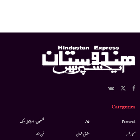
Categories
Featured
حادثہ
فلسطین- اسرائیل جنگ
آئینہ شہر
حقوق انسانی
فن فنکار