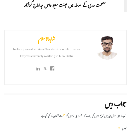
عصمت دری کے معاملہ میں مہنت سرجو داس مہاراج گرفتار
شاہدالاسلام
Indian journalist . As a News Editor of Hindustan
Express currently working in New Delhi
جواب دیں
*
آپ کا ای میل ایڈریس شائع نہیں کیا جائے گا۔
ضروری خانوں کو
سے نشان زد کیا گیا ہے
*
تبصرہ