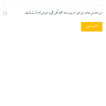
اس براؤزر میں میرا نام، ای میل، اور ویب سائٹ محفوظ رکھیں اگلی بار جب میں تبصرہ کرنے کےلیے۔