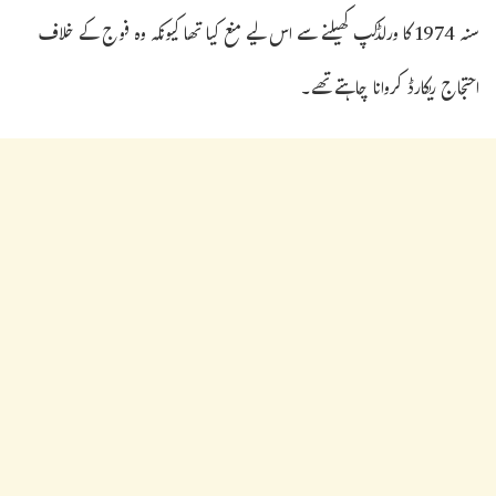
سنہ 1974 کا ورلڈکپ کھیلنے سے اس لیے منع کیا تھا کیونکہ وہ فوج کے خلاف
احتجاج ریکارڈ کروانا چاہتے تھے۔