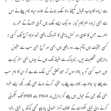
سے زیادہ کامیاب فٹبال کھیلنے والا ملک بنانے کے علاوہ سیاہ فام پیلے نے اس
سے بھی زیادہ اہم کام کیا۔ وہ ایک ایسے ملک میں قومی اثاثے کے طور پر
ابھرے جس کا غلامی اور نسل پرستی کا شرمناک ماضی تھا اورجو آج تک کسی نہ
کسی حیثیت میں قائم ہے۔وہ ماضی میں بھی اور آج بھی سب سے مقبول
برازیلین شخصیت ہیں۔ نیویارک سے افریقہ تک میں نے جہاں بھی سفر کیا ہے
میں جب کسی کو یہ بتاتا ہوں کہ میرا تعلق کس ملک سے ہے تو ان کا نام سب
سے پہلے لیا جاتا ہے۔ظاہر ہے پیلے پر تنقید کرنے والے بھی تھے۔ کچھ ایسے افراد
بھی تھے جن کے خیال میں پیلے کو برازیل پر 1964 سے 1985 تک حکمرانی
کرنے والی فوجی حکومت کے خلاف آواز اٹھانی چاہیے تھی کیونکہ یہ فوجی رہنما