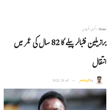
Home
کھیل ایکسپریس
برازیلین فٹبالر پیلے کا 82 سال کی عمر میں
انتقال
by
شاہدالاسلام
دسمبر 29, 2022