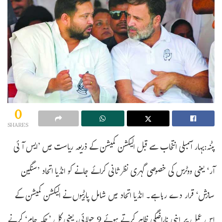
0
SHARES
پٹنہ:بہار اسمبلی انتخاب سے قبل الیکشن کمیشن کے ذریعہ ریاست میں ’ایس آئی
آر‘ یعنی ووٹرس کی خصوصی گہری نظر ثانی کرائے جانے کو انڈیا اتحاد ’سنگین
سازش‘ قرار دے رہا ہے۔ انڈیا اتحاد میں شامل پارٹیوں نے الیکشن کمیشن کے
اس عمل پر اپنی ناراضگی ظاہر کرتے ہوئے 9 جولائی، یعنی کل ’چکہ جام‘ کرنے