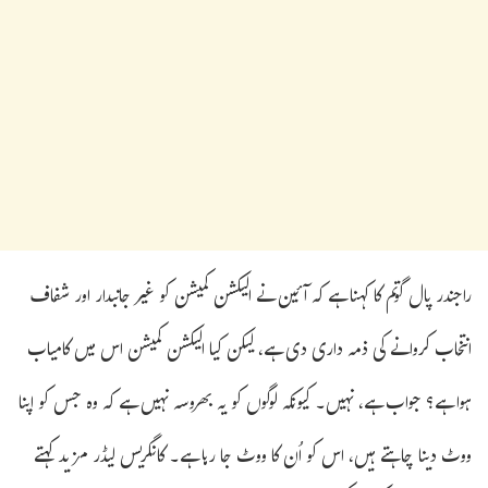
راجندر پال گوتم کا کہنا ہے کہ آئین نے الیکشن کمیشن کو غیر جانبدار اور شفاف
انتخاب کروانے کی ذمہ داری دی ہے، لیکن کیا الیکشن کمیشن اس میں کامیاب
ہوا ہے؟ جواب ہے، نہیں۔ کیونکہ لوگوں کو یہ بھروسہ نہیں ہے کہ وہ جس کو اپنا
ووٹ دینا چاہتے ہیں، اس کو اُن کا ووٹ جا رہا ہے۔ کانگریس لیڈر مزید کہتے