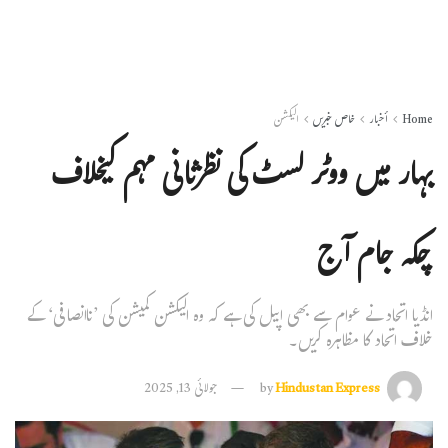
Home
أخبار
خاص خبریں
الیکشن
بہار میں ووٹر لسٹ کی نظرثانی مہم کیخلاف
چکہ جام آج
انڈیا اتحاد نے عوام سے بھی اپیل کی ہے کہ وہ الیکشن کمیشن کی ’ناانصافی‘ کے
خلاف اتحاد کا مظاہرہ کریں۔
Hindustan Express
by
جولائی 13, 2025