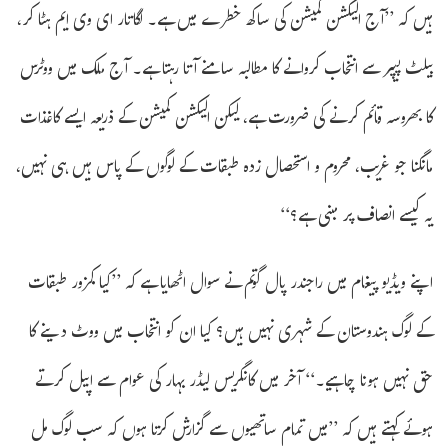
ہیں کہ ’’آج الیکشن کمیشن کی ساکھ خطرے میں ہے۔ لگاتار ای وی ایم ہٹا کر،
بیلٹ پیپر سے انتخاب کروانے کا مطالبہ سامنے آتا رہتا ہے۔ آج ملک میں ووٹرس
کا بھروسہ قائم کرنے کی ضرورت ہے، لیکن الیکشن کمیشن کے ذریعہ ایسے کاغذات
مانگنا جو غریب، محروم و استحصال زدہ طبقات کے لوگوں کے پاس ہیں ہی نہیں،
یہ کیسے انصاف پر مبنی ہے؟‘‘
اپنے ویڈیو پیغام میں راجندر پال گوتم نے سوال اٹھایا ہے کہ ’’کیا کمزور طبقات
کے لوگ ہندوستان کے شہری نہیں ہیں؟ کیا ان کو انتخاب میں ووٹ دینے کا
حق نہیں ہونا چاہیے۔‘‘ آخر میں کانگریس لیڈر بہار کی عوام سے اپیل کرتے
ہوئے کہتے ہیں کہ ’’میں تمام ساتھیوں سے گزارش کرتا ہوں کہ سب لوگ مل