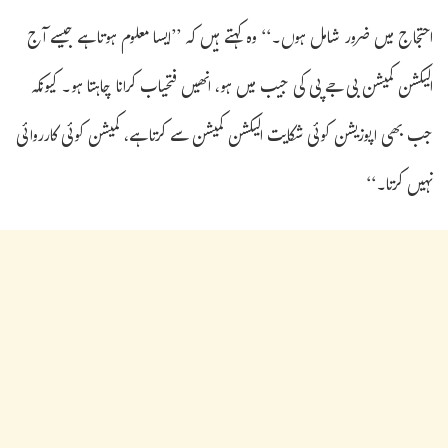
احتجاج میں ضرور شامل ہوں۔‘‘ وہ کہتے ہیں کہ ’’ایسا معلوم ہوتا ہے جیسے آج
الیکشن کمیشن بی جے پی کی جیب میں ہو، انھیں فتحیاب کرانا چاہتا ہو۔ کیونکہ
جب بھی اپوزیشن کوئی شکایت الیکشن کمیشن سے کرتا ہے، کمیشن کوئی کارروائی
نہیں کرتا۔‘‘