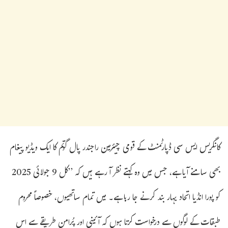
کانگریس ایس سی ڈپارٹمنٹ کے قومی چیئرمین راجندر پال گوتم کا ایک ویڈیو پیغام
بھی سامنے آیا ہے، جس میں وہ کہتے نظر آ رہے ہیں کہ ’’کل 9 جولائی 2025
کو پورا انڈیا اتحاد بہار بند کرنے جا رہا ہے۔ میں تمام ساتھیوں، خصوصاً محروم
طبقات کے لوگوں سے درخواست کرتا ہوں کہ آئینی اور پُرامن طریقے سے اس