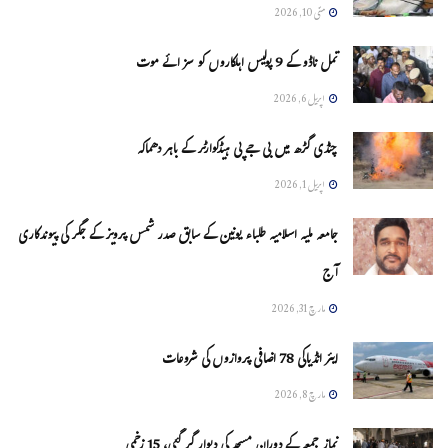
مئی 10, 2026
تمل ناڈو کے 9 پولیس اہلکاروں کو سزائے موت
اپریل 6, 2026
چنڈی گڑھ میں بی جے پی ہیڈکوارٹر کے باہر دھماکہ
اپریل 1, 2026
جامعہ ملیہ اسلامیہ طلباء یونین کے سابق صدر شمس پرویز کے جگر کی پیوندکاری
آج
مارچ 31, 2026
ایئر انڈیاکی 78 اضافی پروازوں کی شروعات
مارچ 8, 2026
نماز جمعہ کے دوران مسجد کی دیوار گر گئی، 15 زخمی