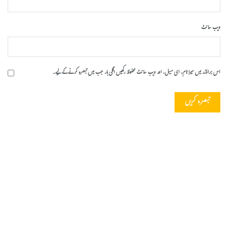
ویب‌ سائٹ
اس براؤزر میں میرا نام، ای میل، اور ویب سائٹ محفوظ رکھیں اگلی بار جب میں تبصرہ کرنے کےلیے۔