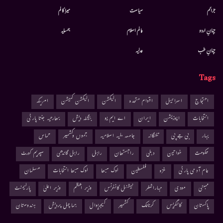
جرائم
سیاست
میرا کالم
جہانِ اردو
عالم اسلام
ہمسایہ
جہانِ طب
عدلیہ
Tags
احتجاج
اسرائیل
اقوام متحدہ
الیکشن
الیکشن کمیشن
امریکہ
انتخابات
اپوزیشن
ایران
اے ایم یو
بنگلہ دیش
بھارتیہ جنتا پارٹی
بہار
بی جے پی
تلنگانہ
جامعہ ملیہ اسلامیہ
جموں وکشمیر
حماس
حکومت
خواتین
دہلی
راجستھان
راہل
راہل گاندھی
سپریم کورٹ
عام آدمی پارٹی
غزہ
فلسطین
لوک سبھا
لوک سبھا انتخابات
مسلمان
ممبئی
مودی
مہاراشٹر
نیشنل کانفرنس
وزیر اعظم
وزیر اعلیٰ
پارلیمنٹ
پاکستان
کانگریس
کرناٹک
کشمیر
کیجریوال
ہماچل پردیش
ہندوستان