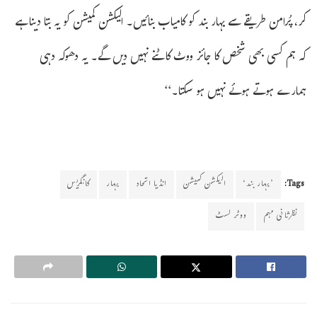
کر، پُرامن طریقے سے بہار بند کو کامیاب بنائیں۔ الیکشن کمیشن کو یہ بتا دینا ہے
کہ ہم کسی بھی شخص کا جائز ووٹ کاٹنے نہیں دیں گے۔ یہ دھوکہ دہی
ہمارے ہوتے ہوئے نہیں ہو سکتا۔‘‘
Tags:
’بہار بند‘
الیکشن کمیشن
انڈیا اتحاد
بہار
کانگریس
نظرثانی مہم
ووٹر لسٹ