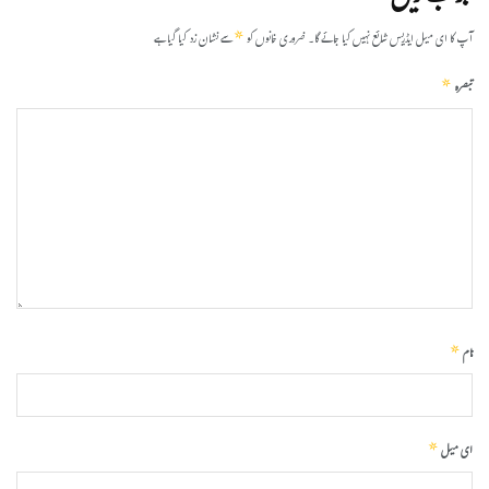
*
آپ کا ای میل ایڈریس شائع نہیں کیا جائے گا۔
ضروری خانوں کو
سے نشان زد کیا گیا ہے
*
تبصرہ
*
نام
*
ای میل