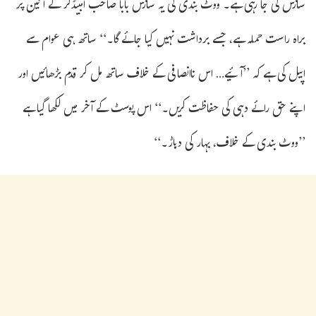
سازش کی جا رہی ہے۔ ووٹ بندی کی یہ سازش بابا صاحب امبیڈکر کے آئین پر
براہ راست حملہ ہے، جسے برداشت نہیں کیا جائے گا۔‘‘ ساتھ ہی عوام سے
اپیل کی ہے کہ ’’آئیے… اس ناانصافی کے خلاف ساتھ مل کر قدم بڑھائیں اور
اپنے حق رائے دہی کی حفاظت کریں۔‘‘ اس پوسٹ کے آخر میں لکھا گیا ہے
’’ووٹ بندی کے خلاف، بہار کی دہاڑ۔‘‘