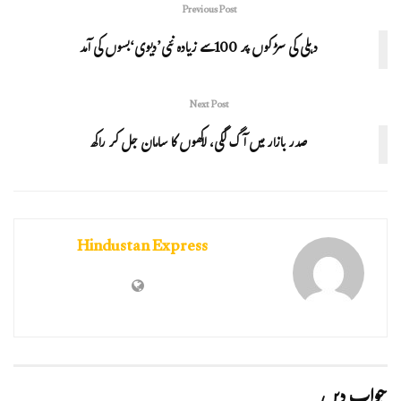
Previous Post
دہلی کی سڑ کوں پر 100سے زیادہ نئی’دیوی‘بسوں کی آمد
Next Post
صدر بازار میں آگ لگی، لاکھوں کا سامان جل کر راکھ
Hindustan Express
جواب دیں