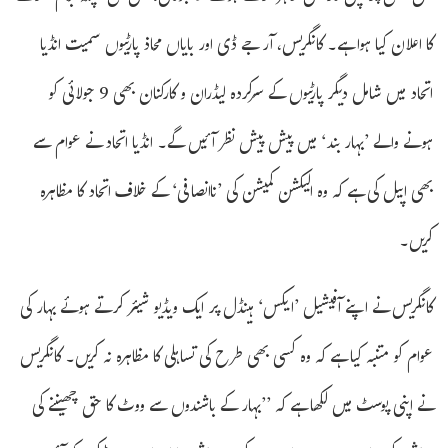
کا اعلان کیا ہوا ہے۔ کانگریس، آر جے ڈی اور بایاں محاذ پارٹیوں سمیت انڈیا
اتحاد میں شامل دیگر پارٹیوں کے سرکردہ لیڈران و کارکنان بھی 9 جولائی کو
ہونے والے ’بہار بند‘ میں پیش پیش نظر آئیں گے۔ انڈیا اتحاد نے عوام سے
بھی اپیل کی ہے کہ وہ الیکشن کمیشن کی ’ناانصافی‘ کے خلاف اتحاد کا مظاہرہ
کریں۔
کانگریس نے اپنے آفیشیل ’ایکس‘ ہینڈل پر ایک ویڈیو شیئر کرتے ہوئے بہار کی
عوام کو متنبہ کیا ہے کہ وہ کسی بھی طرح کی تساہلی کا مظاہرہ نہ کریں۔ کانگریس
نے اپنی پوسٹ میں لکھا ہے کہ ’’بہار کے باشندوں سے ووٹ کا حق چھیننے کی