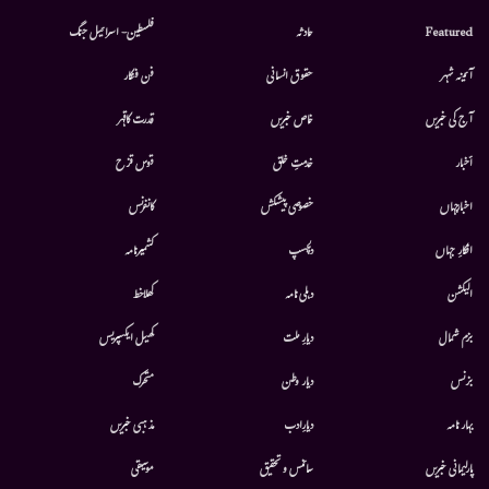
Featured
حادثہ
فلسطین- اسرائیل جنگ
آئینہ شہر
حقوق انسانی
فن فنکار
آج کی خبریں
خاص خبریں
قدرت کاقہر
أخبار
خدمتِ خلق
قوس قزح
اخبارجہاں
خصوصی پیشکش
کانفرنس
افکارِ جہاں
دلچسپ
کشمیرنامہ
الیکشن
دہلی نامہ
کھلاخط
بزم شمال
دیارِ ملت
کھیل ایکسپریس
بزنس
دیار وطن
متحرك
بہار نامہ
دیارِادب
مذہبی خبریں
پارلیمانی خبریں
سائنس و تحقیق
موسيقى