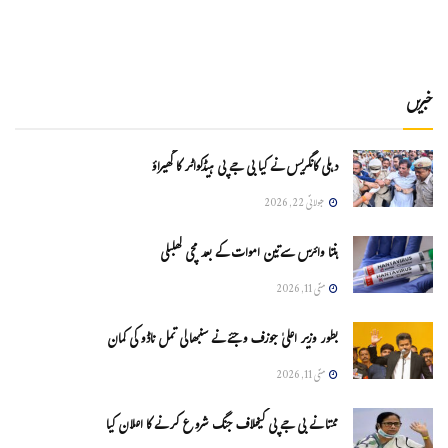
خبریں
دہلی کانگریس نے کیا بی جے پی ہیڈکواٹر کا گھیراؤ
جولائی 22, 2026
ہنتا وائرس سےتین اموات کے بعد مچی کھلبلی
مئی 11, 2026
بطور وزیر اعلیٰ جوزف وجئے نے سنبھالی تمل ناڈو کی کمان
مئی 11, 2026
ممتا نے بی جے پی کیخلاف جنگ شروع کرنے کا اعلان کیا