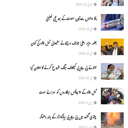
جولائی 22, 2026
ہنتا وائرس سےتین اموات کے بعد مچی کھلبلی
مئی 11, 2026
بطور وزیر اعلیٰ جوزف وجئے نے سنبھالی تمل ناڈو کی کمان
مئی 11, 2026
ممتا نے بی جے پی کیخلاف جنگ شروع کرنے کا اعلان کیا
مئی 10, 2026
تمل ناڈو کے 9 پولیس اہلکاروں کو سزائے موت
اپریل 6, 2026
چنڈی گڑھ میں بی جے پی ہیڈکوارٹر کے باہر دھماکہ
اپریل 1, 2026