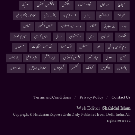
احتجاج
اسرائیل
اقوام متحدہ
الیکشن
الیکشن کمیشن
امریکہ
انتخابات
اپوزیشن
ایران
اے ایم یو
بنگلہ دیش
بھارتیہ جنتا پارٹی
بہار
بی جے پی
تلنگانہ
جامعہ ملیہ اسلامیہ
جموں وکشمیر
حماس
حکومت
خواتین
دہلی
راجستھان
راہل
راہل گاندھی
سپریم کورٹ
عام آدمی پارٹی
غزہ
فلسطین
لوک سبھا
لوک سبھا انتخابات
مسلمان
ممبئی
مودی
مہاراشٹر
نیشنل کانفرنس
وزیر اعظم
وزیر اعلیٰ
پارلیمنٹ
پاکستان
کانگریس
کرناٹک
کشمیر
کیجریوال
ہماچل پردیش
ہندوستان
Terms and Conditions
Privacy Policy
Contact Us
Web Editor:
Shahidul Islam
.Copyright © Hindustan Express Urdu Daily, Published from, Delhi, India. All
rights reserved