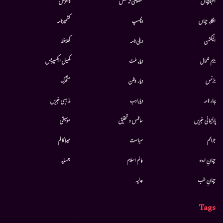
اخبارجہاں
خصوصی پیشکش
کانفرنس
افکارِ جہاں
دلچسپ
کشمیرنامہ
الیکشن
دہلی نامہ
کھلاخط
بزم شمال
دیارِ ملت
کھیل ایکسپریس
بزنس
دیار وطن
متحرك
بہار نامہ
دیارِادب
مذہبی خبریں
پارلیمانی خبریں
سائنس و تحقیق
موسيقى
جرائم
سیاست
میرا کالم
جہانِ اردو
عالم اسلام
ہمسایہ
جہانِ طب
عدلیہ
Tags