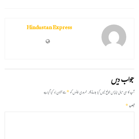
Hindustan Express
جواب دیں
*
آپ کا ای میل ایڈریس شائع نہیں کیا جائے گا۔
ضروری خانوں کو
سے نشان زد کیا گیا ہے
*
تبصرہ