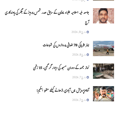
جامعہ ملیہ اسلامیہ طلباء یونین کے سابق صدر شمس پرویز کے جگر کی پیوندکاری
آج
مارچ 31, 2026
ایئر انڈیاکی 78 اضافی پروازوں کی شروعات
مارچ 8, 2026
نماز جمعہ کے دوران مسجد کی دیوار گر گئی، 15 زخمی
مارچ 7, 2026
آندھراپردیش میں آبادی بڑھانے کیلئے منفرد اسکیم!
مارچ 7, 2026