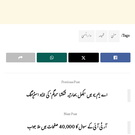
Tags:
سنی
شیعہ
وارانسی
Previous Post
اے ایم یو میں ’اکھل بھارتیہ شکشا سماگم‘ کی لائیو اسٹریمنگ
Next Post
آر ٹی آئی کے سوال کا 40,000 صفحات میں ملا جواب