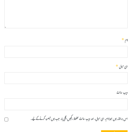
*
نام
*
ای میل
ویب‌ سائٹ
اس براؤزر میں میرا نام، ای میل، اور ویب سائٹ محفوظ رکھیں اگلی بار جب میں تبصرہ کرنے کےلیے۔