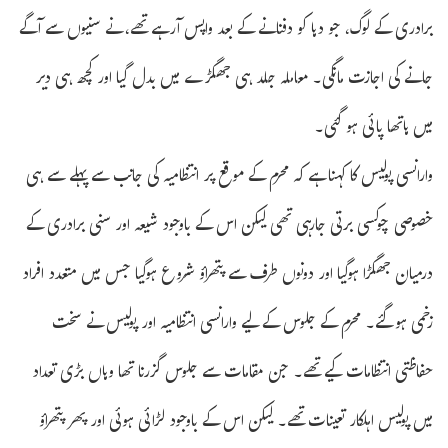
برادری کے لوگ، جو دہا کو دفنانے کے بعد واپس آرہے تھے، نے سنیوں سے آگے
جانے کی اجازت مانگی۔ معاملہ جلد ہی جھگڑے میں بدل گیا اور کچھ ہی دیر
میں ہاتھا پائی ہو گئی۔
وارانسی پولیس کا کہنا ہے کہ محرم کے موقع پر انتظامیہ کی جانب سے پہلے سے ہی
خصوصی چوکسی برتی جارہی تھی لیکن اس کے باوجود شیعہ اور سنی برادری کے
درمیان جھگڑا ہوگیا اور دونوں طرف سے پتھراؤ شروع ہوگیا جس میں متعدد افراد
زخمی ہوگئے۔ محرم کے جلوس کے لیے وارانسی انتظامیہ اور پولیس نے سخت
حفاظتی انتظامات کیے تھے۔ جن مقامات سے جلوس گزرنا تھا وہاں بڑی تعداد
میں پولیس اہلکار تعینات تھے۔ لیکن اس کے باوجود لڑائی ہوئی اور پھر پتھراؤ