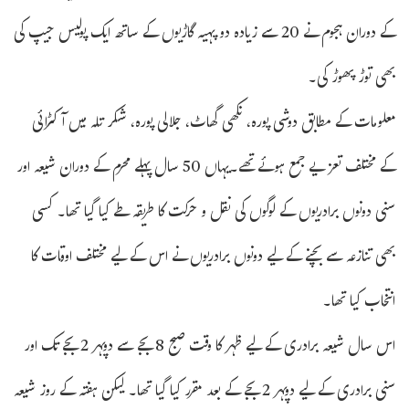
کے دوران ہجوم نے 20 سے زیادہ دو پہیہ گاڑیوں کے ساتھ ایک پولیس جیپ کی
بھی توڑ پھوڑ کی۔
معلومات کے مطابق دوشی پورہ، نکھی گھاٹ، جلالی پورہ، شکر تلہ میں آکٹرائی
کے مختلف تعزیے جمع ہوئے تھے۔یہاں 50 سال پہلے محرم کے دوران شیعہ اور
سنی دونوں برادریوں کے لوگوں کی نقل و حرکت کا طریقہ طے کیا گیا تھا۔ کسی
بھی تنازعہ سے بچنے کے لیے دونوں برادریوں نے اس کے لیے مختلف اوقات کا
انتخاب کیا تھا۔
اس سال شیعہ برادری کے لیے ظہر کا وقت صبح 8 بجے سے دوپہر 2 بجے تک اور
سنی برادری کے لیے دوپہر 2 بجے کے بعد مقرر کیا گیا تھا۔ لیکن ہفتہ کے روز شیعہ