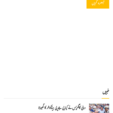
خبریں
دہلی کانگریس نے کیا بی جے پی ہیڈکواٹر کا گھیراؤ