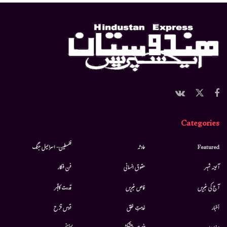
Categories
Featured
حادثہ
فلسطین- اسرائیل جنگ
آئینہ شہر
حقوق انسانی
فن فنکار
آج کی خبریں
خاص خبریں
قدرت کاقہر
أخبار
خدمتِ خلق
قوس قزح