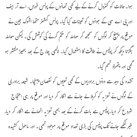
ہوا۔حالات کو کنٹرول کرنے کے لیے کئی تھانوں کے پولس فورس، اے آر ایف
اور پی اے سی کے جوانوں کو تعینات کیا گیا۔ پولس کمشنر متھا اشوک جین نے
موقع پر پہنچ کر لوگوں کو سمجھ کر معاملہ کو ختم کرنے کی کوشش کی۔ لیکن معاملہ
بگڑتا دیکھ کر پولیس نے طاقت کا استعمال کیا۔ لاٹھی چارج کے بعد بھیڑ منتشر ہو
گئی اور پتھراؤ تھم گیا۔
تشدد کی وجہ سے دونوں برادریوں کے کئی تعزیوں کو نقصان پہنچا۔ شیعہ برادری
کے لوگوں نے تعزیہ کو کربلا لے جانے سے انکار کر دیا اور موقع پر ہی احتجاج
شروع کر دیا، پولیس سے بات کرنے کے بعد بھی تعزیہ اٹھانے سے انکار کر دیا،
خبر لکھے جانے تک پولیس کی بڑی تعداد موقع پر موجود تھی۔ اور ماحول کشیدہ