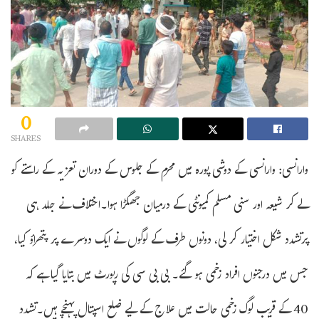
0
SHARES
وارانسی: وارانسی کے دوشی پورہ میں محرم کے جلوس کے دوران تعزیہ کے راستے کو
لے کر شیعہ اور سنی مسلم کمیونٹی کے درمیان جھگڑا ہوا۔اختلاف نے جلد ہی
پرتشدد شکل اختیار کر لی، دونوں طرف کے لوگوں نے ایک دوسرے پر پتھراؤ کیا،
جس میں درجنوں افراد زخمی ہو گئے۔ بی بی سی کی رپورٹ میں بتایا گیا ہے کہ
40 کے قریب لوگ زخمی حالت میں علاج کے لیے ضلع اسپتال پہنچے ہیں۔تشدد