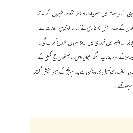
نالوجی نے ریاست میں سہولیات کا بہتر انتظام، شہروں کے ساتھ
جستھان کے صدر امیش بھنڈاری نے کہا کہ لامتناہی امکانات سے
میں فروری میں 5G سروس شروع کرے گی۔
لائیز کے وزیر پرتاپ سنگھ کھچاریاواس، راجستھان حج کمیٹی کے
چرن صراف، میونسپل کارپوریشن جے پور ہیریٹیج کے میئر منیش گرجر،
موجود تھے۔