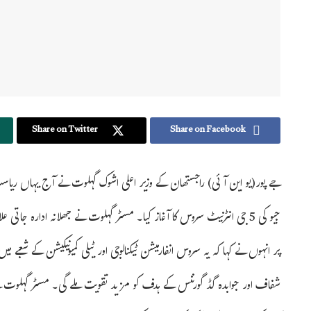
Share on Twitter
Share on Facebook
جے پور(یو این آئی) راجستھان کے وزیر اعلی اشوک گہلوت نے آج یہاں ریاس
جیو کی 5 جی انٹرنیٹ سروس کا آغاز کیا۔ مسٹر گہلوت نے جھلانہ ادارہ جا
پر انہوں نے کہا کہ یہ سروس انفارمیشن ٹیکنالوجی اور ٹیلی کمیونیکیشن کے ش
شفاف اور جوابدہ گڈ گورننس کے ہدف کو مزید تقویت ملے گی۔ مسٹر گہلوت نے 