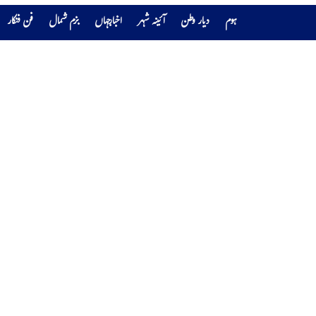
ہوم
دیار وطن
آئینہ شہر
اخبارجہاں
بزم شمال
فن فنکار