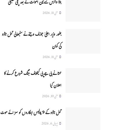
ہنتا وائرس سےتین اموات کے بعد مچی کھلبلی
مئی 11, 2026
بطور وزیر اعلیٰ جوزف وجئے نے سنبھالی تمل ناڈو
کی کمان
مئی 11, 2026
ممتا نے بی جے پی کیخلاف جنگ شروع کرنے کا
اعلان کیا
مئی 10, 2026
تمل ناڈو کے 9 پولیس اہلکاروں کو سزائے موت
اپریل 6, 2026