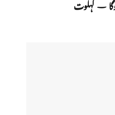
وگا – گہلوت