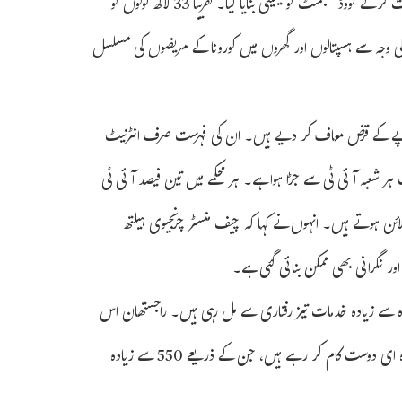
انتظامیہ کے افسران، عام لوگوں اور غیر ملکی شراکت داروں کے ساتھ بات چیت کرکے کووڈ مینجمنٹ کو یقینی بنایا گیا۔ تقریباً 33 لاکھ لوگوں کو
کی وجہ سے ہسپتالوں اور گھروں میں کورونا کے مریضوں کی مسلسل
استی حکومت نے 22 لاکھ کسانوں کے 14 ہزار کروڑ روپے کے قرض معاف کر دیے ہیں۔ ان کی فہرست صرف انٹرنیٹ
 شعبہ آئی ٹی سے جڑا ہوا ہے۔ ہر محکمے میں تین فیصد آئی ٹی
ائن ہوتے ہیں۔ انہوں نے کہا کہ چیف منسٹر چرنجیوی ہیلتھ
ادہ سے زیادہ خدمات تیز رفتاری سے مل رہی ہیں۔ راجستھان اس
میدان میں ملک کی سرفہرست ریاست ہے۔ راجستھان میں 80 ہزار سے زیادہ ای دوست کام کر رہے ہیں، جن کے ذریعے 550 سے زیادہ