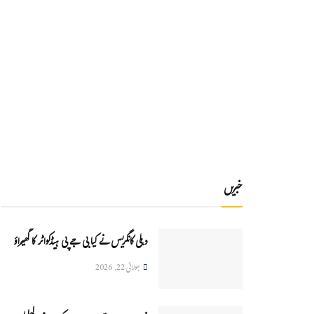
خبریں
دہلی کانگریس نے کیا بی جے پی ہیڈکواٹر کا گھیراؤ
جولائی 22, 2026