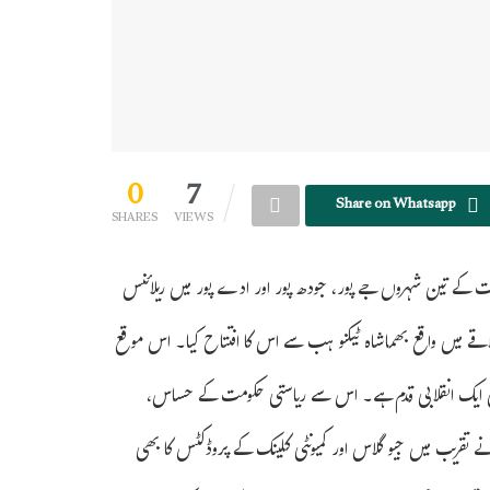
0
7
Share on Whatsapp
SHARES
VIEWS
ت کے تین شہروں جے پور، جودھ پور اور ادے پور میں ریلائنس
تی علاقے میں واقع بھماشاہ ٹیکنو ہب سے اس کا افتتاح کیا۔ اس موقع
عبے میں ایک انقلابی قدم ہے۔ اس سے ریاستی حکومت کے حساس،
تقریب میں جیو گلاس اور کمیونٹی کلینک کے پروڈکٹس کا بھی