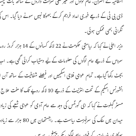
ڈی بی ٹی کے ذریعے فوری امداد فراہم کرکے بھوکا نہیں سونے دیا گیا۔ اس 
نگرانی بھی ممکن ہوئی۔
وزیر اعلیٰ نے کہا کہ ری
سروس کے ذریعے عام لوگوں کی معلومات کے لیے دستیاب کرائی گئی ہے۔ اب ہر
بجٹ رکھا گیا ہے۔ تمام عوامی فلاحی اسکیمیں اور فیصلے شفافیت کے ساتھ آن ل
انشورنس اسکیم کے تحت انٹرنیٹ کے ذریعے 10 لاکھ روپے تک کا مفت علاج اور نگرانی بھی ممکن بنائی گئی ہے۔
مسٹر گہلوت نے کہا کہ ای گورننس کی وجہ سے عام آدمی کو عوامی شعبے کی زی