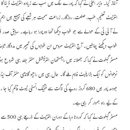
آغاز کیا۔ وزیر اعلیٰ نے کہا کہ پورے ملک میں سب سے زیادہ انٹرنیٹ ڈیٹا ک
انٹرنیٹ تعلیم، طب، صنعت، روزگار، زراعت سمیت ہر شعبے کی توسیع میں اہم کردا
نے آئی ٹی کے حوالے سے جو خواب دیکھا تھا وہ پورا ہو رہا ہے۔ سابق صدر ڈاک
خواب دیکھنے چاہئیں۔ آج انٹرنیٹ سروس ان خوابوں کی تعبیر میں مددگار ثا
مسٹر گہلوت نے کہا کہ جھلانہ میں راجستھان انٹرنیشنل سنٹر جلد ہی شروع 
جودھ پور میں 680 کروڑ روپے کی لاگت سے فنٹیک انسٹی ٹیوٹ قائم
کے لیے راہ ہموار کر رہی ہے۔
مسٹر گہلو