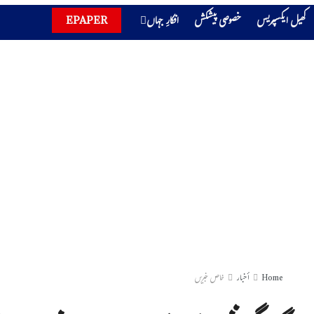
کھیل ایکسپریس
خصوصی پیشکش
افکارِ جہاں
EPAPER
Home
أخبار
خاص خبریں