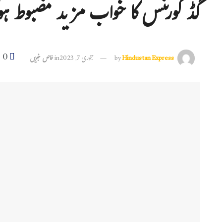
گڈ گورننس کا خواب مزید مضبوط ہ
0
Hindustan Express
by
جنوری 7, 2023
in
خاص خبریں