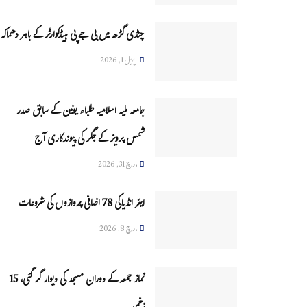
چنڈی گڑھ میں بی جے پی ہیڈکوارٹر کے باہر دھماکہ
اپریل 1, 2026
جامعہ ملیہ اسلامیہ طلباء یونین کے سابق صدر
شمس پرویز کے جگر کی پیوندکاری آج
مارچ 31, 2026
ایئر انڈیاکی 78 اضافی پروازوں کی شروعات
مارچ 8, 2026
نماز جمعہ کے دوران مسجد کی دیوار گر گئی، 15