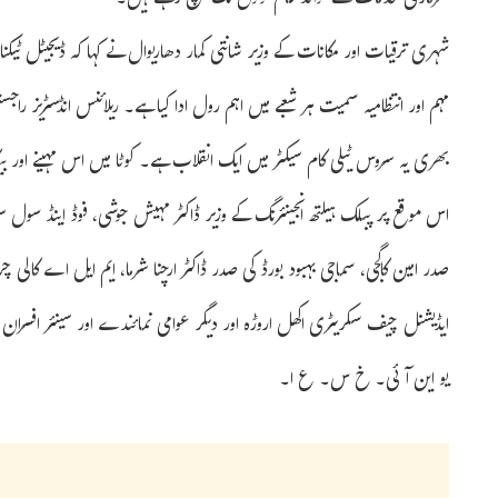
سرکاری خدمات کے فوائد عام لوگوں تک پہنچ رہے ہیں۔
شہری ترقیات اور مکانات کے وزیر شانتی کمار دھاریوال نے کہا کہ ڈیجیٹل ٹیک
مہم اور انتظامیہ سمیت ہر شعبے میں اہم رول ادا کیا ہے۔ ریلائنس انڈسٹریز را
بھری یہ سروس ٹیلی کام سیکٹر میں ایک انقلاب ہے۔ کوٹا میں اس مہینے اور بیکانیر اور اجمیر 
اس موقع پر پبلک ہیلتھ انجینئرنگ کے وزیر ڈاکٹر مہیش جوشی، فوڈ اینڈ سول سپ
صدر امین کاگجی، سماجی بہبود بورڈ کی صدر ڈاکٹر ارچنا شرما، ایم ایل اے کالی 
ایڈیشنل چیف سکریٹری اکھل اروڑہ اور دیگر عوامی نمائندے اور سینئر افسران 
یو این آئی۔ خ س۔ ع ا۔