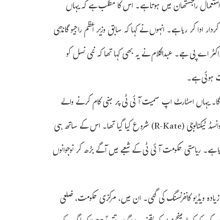
ا استعمال راجستھان میں ہوتا ہے۔ اس کا مطلب ہے کہ یہاں
ر ادا کر رہا ہے۔ انہوں نے کہا کہ سابق وزیر اعظم راجیو گاندھی
ٹر اے پی جے۔ عبدالکلام نے یہ بھی کہا تھا کہ نئی نسل کو
بت ہوئی ہے۔
ہوگا۔ یہاں اسٹارٹ اپ سمیت آئی ٹی پر مبنی کام کرنے والے
نوجوانوں کو ایک بڑا پلیٹ فارم ملے گا۔ حال ہی میں راجیو گاندھی سنٹر آف ایڈوانسڈ ٹیکنالوجی (R-Kate) شروع کیا گیا تھا۔ اس کے ساتھ ہی
 کیا جا رہا ہے۔ ریاستی حکومت آئی ٹی کے شعبے میں آگے بڑھ کر نوجوانوں
ت نے کہا کہ کورونا وبا کے دوران انٹرنیٹ کے ذریعے ہی 500 سے زیادہ ویڈیو کانفرنسنگ کی گئی۔ ان میں، مرکزی حکومت، ضلعی