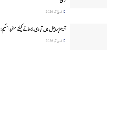
زخمی
مارچ 7, 2026
آندھراپردیش میں آبادی بڑھانے کیلئے منفرد اسکیم!
مارچ 7, 2026