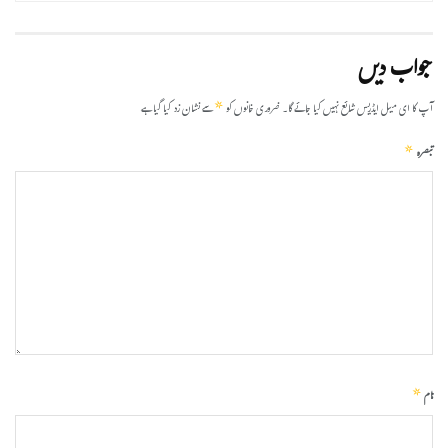
جواب دیں
*
آپ کا ای میل ایڈریس شائع نہیں کیا جائے گا۔
ضروری خانوں کو
سے نشان زد کیا گیا ہے
*
تبصرہ
*
نام