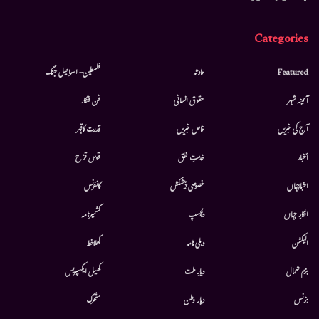
Categories
Featured
حادثہ
فلسطین- اسرائیل جنگ
آئینہ شہر
حقوق انسانی
فن فنکار
آج کی خبریں
خاص خبریں
قدرت کاقہر
أخبار
خدمتِ خلق
قوس قزح
اخبارجہاں
خصوصی پیشکش
کانفرنس
افکارِ جہاں
دلچسپ
کشمیرنامہ
الیکشن
دہلی نامہ
کھلاخط
بزم شمال
دیارِ ملت
کھیل ایکسپریس
بزنس
دیار وطن
متحرك