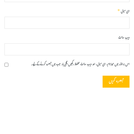
*
ای میل
ویب‌ سائٹ
اس براؤزر میں میرا نام، ای میل، اور ویب سائٹ محفوظ رکھیں اگلی بار جب میں تبصرہ کرنے کےلیے۔