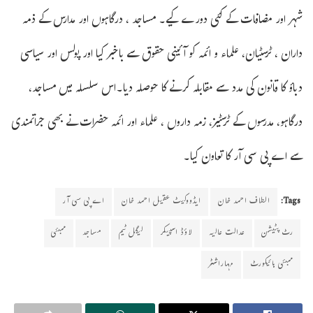
شہر اور مضافات کے کئی دورے کیے۔ مساجد ، درگاہوں اور مدارس کے ذمہ
داران ، ٹرسٹیان، علماء و ائمہ کو آئینی حقوق سے باخبر کیا اور پولس اور سیاسی
دباؤ کا قانون کی مدد سے مقابلہ کرنے کا حوصلہ دیا۔اس سلسلہ میں مساجد،
درگاہو، مدرسوں کے ٹرسٹیز، زمہ داروں ، علماء اور ائمہ حضرات نے بھی جراتمندی
سے اے پی سی آر کا تعاون کیا۔
Tags:
الطاف احمد خان
ایڈووکیٹ عقیل احمد خان
اے پی سی آر
رٹ پٹیشن
عدالت عالیہ
لاؤڈ اسپیکر
لیگل ٹیم
مساجد
ممبئی
ممبئی ہائیکورٹ
مہاراشٹر