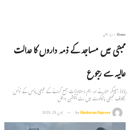
Home
دیار وطن
ممبئی میں مساجد کے ذمہ داروں کا عدالت
عالیہ سے رجوع
لاؤڈ اسپیکر اتارنے اور اہم دستاویزات جمع کرانے کے ممبئی پولس کے نوٹس
کیخلاف ممبئی ہائیکورٹ میں رٹ پٹیشن داخل
Hindustan Express
by
جون 25, 2025