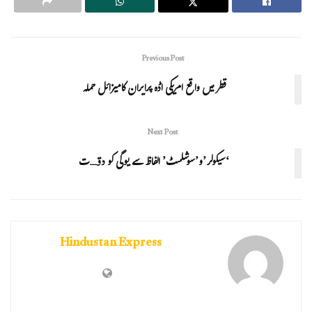
Previous Post
قطر میں واقع امریکی اڈہ پرایران کامیزائل حملہ
Next Post
‘سیکولر’و’سوشلسٹ’ الفاظ سے یوگی کو دقـت
Hindustan Express