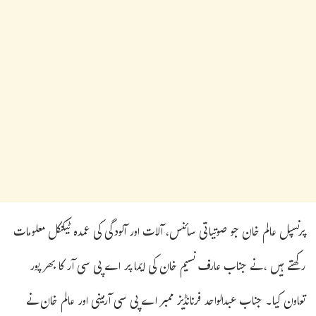
پرنسپل عالم خان جو صوتیاتی سائنس، آلات اور آلودگی کی عمدہ ٹیکنکل معلومات
رکھتے ہیں ، نے جناب عارف نسیم خان کی ایما پر اے پی سی آر کا بھر پور
تعاون کیا۔ جناب عبدالواحد فرنانڈیز ممبر اے پی سی آرمینی اور عالم خان نے