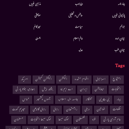
بہار نامہ
دیارِادب
مذہبی خبریں
پارلیمانی خبریں
سائنس و تحقیق
موسيقى
جرائم
سیاست
میرا کالم
جہانِ اردو
عالم اسلام
ہمسایہ
جہانِ طب
عدلیہ
Tags
احتجاج
اسرائیل
اقوام متحدہ
الیکشن
الیکشن کمیشن
امریکہ
انتخابات
اپوزیشن
ایران
اے ایم یو
بنگلہ دیش
بھارتیہ جنتا پارٹی
بہار
بی جے پی
تلنگانہ
جامعہ ملیہ اسلامیہ
جموں وکشمیر
حماس
حکومت
خواتین
دہلی
راجستھان
راہل
راہل گاندھی
سپریم کورٹ
عام آدمی پارٹی
غزہ
فلسطین
لوک سبھا
لوک سبھا انتخابات
مسلمان