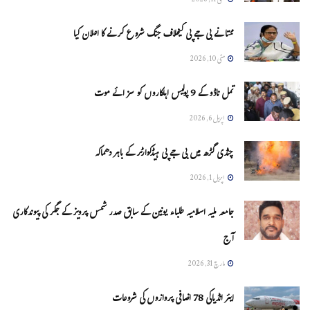
مئی 11, 2026
ممتا نے بی جے پی کیخلاف جنگ شروع کرنے کا اعلان کیا
مئی 10, 2026
تمل ناڈو کے 9 پولیس اہلکاروں کو سزائے موت
اپریل 6, 2026
چنڈی گڑھ میں بی جے پی ہیڈکوارٹر کے باہر دھماکہ
اپریل 1, 2026
جامعہ ملیہ اسلامیہ طلباء یونین کے سابق صدر شمس پرویز کے جگر کی پیوندکاری
آج
مارچ 31, 2026
ایئر انڈیاکی 78 اضافی پروازوں کی شروعات