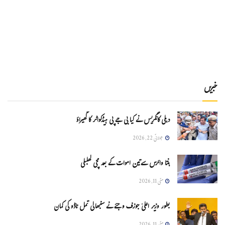
خبریں
دہلی کانگریس نے کیا بی جے پی ہیڈکواٹر کا گھیراؤ
جولائی 22, 2026
ہنتا وائرس سےتین اموات کے بعد مچی کھلبلی
مئی 11, 2026
بطور وزیر اعلیٰ جوزف وجئے نے سنبھالی تمل ناڈو کی کمان