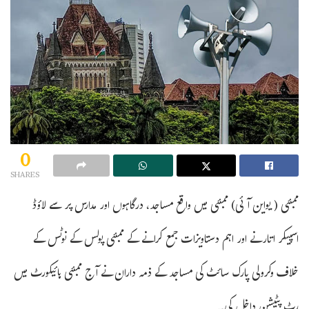
0
SHARES
ممبئی ( یواین آئی) ممبئی میں واقع مساجد، درگاہوں اور مدارس پر سے لاؤڈ
اسپیکر اتارنے اور اہم دستاویزات جمع کرانے کے ممبئی پولس کے نوٹس کے
خلاف وکرولی پارک سائٹ کی مساجد کے ذمہ داران نے آج ممبئی ہائیکورٹ میں
رٹ پٹیشن داخل کی۔