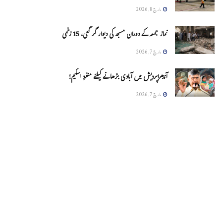
مارچ 8, 2026
نماز جمعہ کے دوران مسجد کی دیوار گر گئی، 15 زخمی
مارچ 7, 2026
آندھراپردیش میں آبادی بڑھانے کیلئے منفرد اسکیم!
مارچ 7, 2026