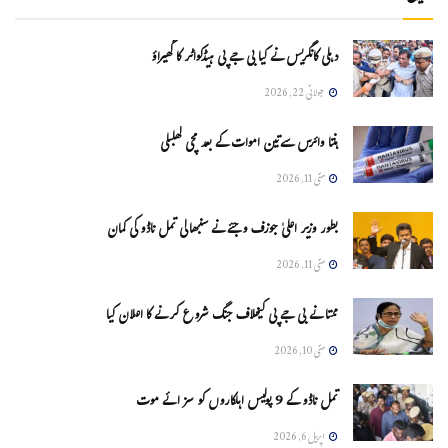
دہلی کانگریس نے کیا بی جے پی ہیڈکواٹر کا گھیراؤ
جولائی 22, 2026
ہنتا وائرس سےتین اموات کے بعد مچی کھلبلی
مئی 11, 2026
بطور وزیر اعلیٰ جوزف وجئے نے سنبھالی تمل ناڈو کی کمان
مئی 11, 2026
ممتا نے بی جے پی کیخلاف جنگ شروع کرنے کا اعلان کیا
مئی 10, 2026
تمل ناڈو کے 9 پولیس اہلکاروں کو سزائے موت
اپریل 6, 2026