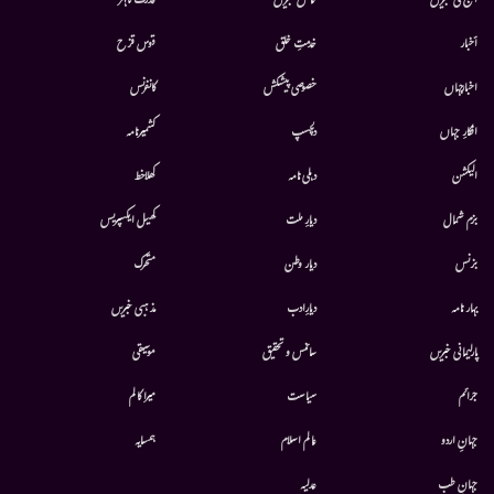
آج کی خبریں
خاص خبریں
قدرت کاقہر
أخبار
خدمتِ خلق
قوس قزح
اخبارجہاں
خصوصی پیشکش
کانفرنس
افکارِ جہاں
دلچسپ
کشمیرنامہ
الیکشن
دہلی نامہ
کھلاخط
بزم شمال
دیارِ ملت
کھیل ایکسپریس
بزنس
دیار وطن
متحرك
بہار نامہ
دیارِادب
مذہبی خبریں
پارلیمانی خبریں
سائنس و تحقیق
موسيقى
جرائم
سیاست
میرا کالم
جہانِ اردو
عالم اسلام
ہمسایہ
جہانِ طب
عدلیہ