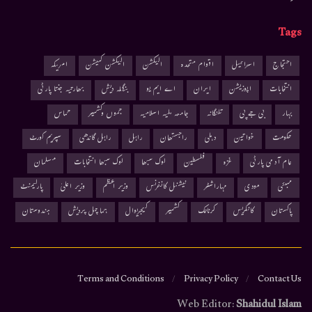
Tags
احتجاج
اسرائیل
اقوام متحدہ
الیکشن
الیکشن کمیشن
امریکہ
انتخابات
اپوزیشن
ایران
اے ایم یو
بنگلہ دیش
بھارتیہ جنتا پارٹی
بہار
بی جے پی
تلنگانہ
جامعہ ملیہ اسلامیہ
جموں وکشمیر
حماس
حکومت
خواتین
دہلی
راجستھان
راہل
راہل گاندھی
سپریم کورٹ
عام آدمی پارٹی
غزہ
فلسطین
لوک سبھا
لوک سبھا انتخابات
مسلمان
ممبئی
مودی
مہاراشٹر
نیشنل کانفرنس
وزیر اعظم
وزیر اعلیٰ
پارلیمنٹ
پاکستان
کانگریس
کرناٹک
کشمیر
کیجریوال
ہماچل پردیش
ہندوستان
Terms and Conditions
Privacy Policy
Contact Us
Web Editor:
Shahidul Islam