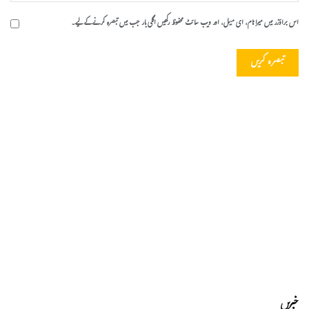
اس براؤزر میں میرا نام، ای میل، اور ویب سائٹ محفوظ رکھیں اگلی بار جب میں تبصرہ کرنے کےلیے۔
خبریں