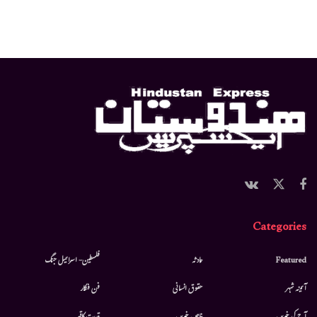
Categories
Featured
حادثہ
فلسطین- اسرائیل جنگ
آئینہ شہر
حقوق انسانی
فن فنکار