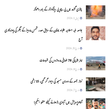
چنڈی گڑھ میں بی جے پی ہیڈکوارٹر کے باہر دھماکہ
اپریل 1, 2026
جامعہ ملیہ اسلامیہ طلباء یونین کے سابق صدر شمس پرویز کے جگر کی پیوندکاری
آج
مارچ 31, 2026
ایئر انڈیاکی 78 اضافی پروازوں کی شروعات
مارچ 8, 2026
نماز جمعہ کے دوران مسجد کی دیوار گر گئی، 15 زخمی
مارچ 7, 2026
آندھراپردیش میں آبادی بڑھانے کیلئے منفرد اسکیم!