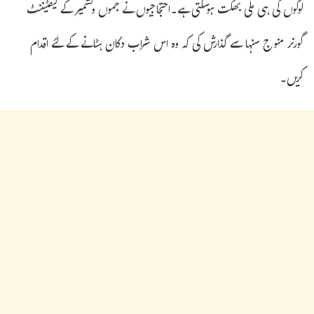
لوگوں کی ہی ملی بھگت ہوسکتی ہے۔احتجاجیوں نے جموں وکشمیر کے لیفٹیننٹ
گورنر منوج سنہا سے گذارش کی کہ وہ اس شراب دکان ہٹانے کے لئے اقدام
کریں۔