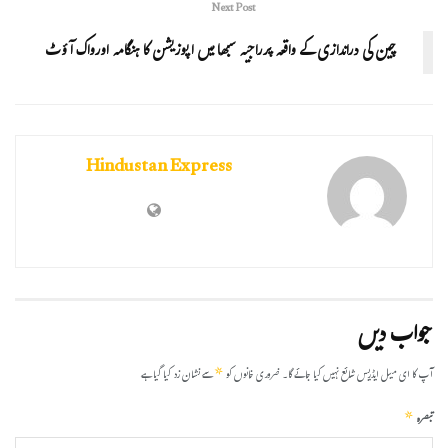
Next Post
چین کی دراندازی کے واقعہ پرراجیہ سبھا میں اپوزیشن کا ہنگامہ اورواک آؤٹ
Hindustan Express
جواب دیں
*
آپ کا ای میل ایڈریس شائع نہیں کیا جائے گا۔
ضروری خانوں کو
سے نشان زد کیا گیا ہے
*
تبصرہ