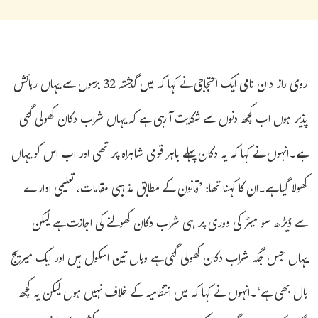
روی راز دان نامی ایک احتجاجی نے کہا کہ میں گذشتہ 32 برسوں سے یہاں رہائش
پذیر ہوں اب کچھ دنوں سے شکایت آ رہی ہے کہ یہاں شراب دکان کھولی گئی
ہے۔انہوں نے کہا کہ یہ دکان پہلے باہر قومی شاہراہ پر تھی اور اب اس کو یہاں
کھولا گیا ہے۔ان کا کہنا تھا: ’قانون کے مطابق مذہبی مقامات، تعلیمی ادارے
سے ڈیڑھ سو میٹر کی دوری پر ہی شراب دکان کھولنے کی اجازت ہے لیکن
یہاں جس جگہ شراب دکان کھولی گئی ہے وہاں تین اسکول ہیں اور ایک میریج
ہال بھی ہے‘۔انہوں نے کہا کہ میں انتظامیہ کے خلاف نہیں ہوں لیکن یہ کچھ