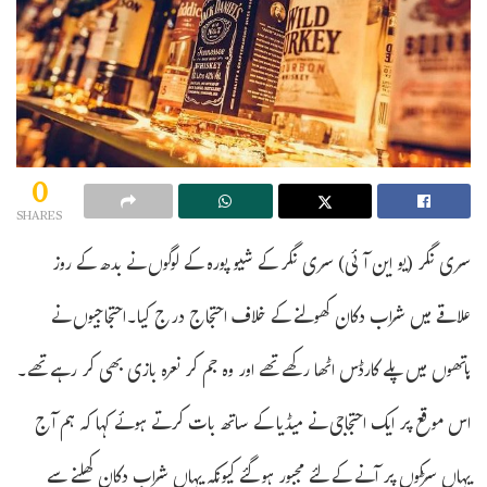
0
SHARES
سری نگر (یو این آئی) سری نگر کے شیو پورہ کے لوگوں نے بدھ کے روز
علاقے میں شراب دکان کھولنے کے خلاف احتجاج درج کیا۔احتجاجیوں نے
ہاتھوں میں پلے کارڈس اٹھا رکھے تھے اور وہ جم کر نعرہ بازی بھی کر رہے تھے۔
اس موقع پر ایک احتجاجی نے میڈیا کے ساتھ بات کرتے ہوئے کہا کہ ہم آج
یہاں سڑکوں پر آنے کے لئے مجبور ہوگئے کیونکہ یہاں شراب دکان کھلنے سے