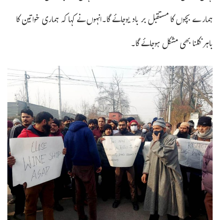
ہمارے بچوں کا مستقبل بر باد یوجائے گا۔انہوں نے کہا کہ ہماری خواتین کا
باہر نکلنا بھی مشکل ہوجائے گا۔