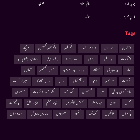
جہانِ اردو
عالم اسلام
ہمسایہ
جہانِ طب
عدلیہ
Tags
احتجاج
اسرائیل
اقوام متحدہ
الیکشن
الیکشن کمیشن
امریکہ
انتخابات
اپوزیشن
ایران
اے ایم یو
بنگلہ دیش
بھارتیہ جنتا پارٹی
بہار
بی جے پی
تلنگانہ
جامعہ ملیہ اسلامیہ
جموں وکشمیر
حماس
حکومت
خواتین
دہلی
راجستھان
راہل
راہل گاندھی
سپریم کورٹ
عام آدمی پارٹی
غزہ
فلسطین
لوک سبھا
لوک سبھا انتخابات
مسلمان
ممبئی
مودی
مہاراشٹر
نیشنل کانفرنس
وزیر اعظم
وزیر اعلیٰ
پارلیمنٹ
پاکستان
کانگریس
کرناٹک
کشمیر
کیجریوال
ہماچل پردیش
ہندوستان