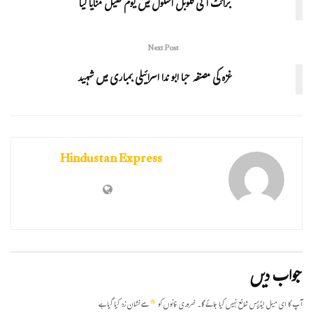
برائٹ آئی گلوبل اسکول میں یوم کھیل منایا گیا
Next Post
غزہ کی مصنفہ حبا ابو ندا اسرائیلی بمباری میں شہید
Hindustan Express
جواب دیں
*
آپ کا ای میل ایڈریس شائع نہیں کیا جائے گا۔
ضروری خانوں کو
سے نشان زد کیا گیا ہے