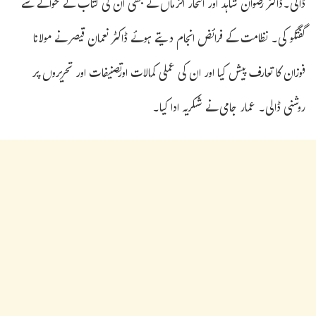
ڈالی۔ڈاکٹر رضوان شاہد اور افتخار الزماں نے بھی ان کی کتاب کے حوالے سے
گفتگو کی۔ نظامت کے فرائض انجام دیتے ہوئے ڈاکٹر نعمان قیصر نے مولانا
فوزان کا تعارف پیش کیا اور ان کی عملی کمالات اورتصنیفات اور تحریروں پر
روشنی ڈالی۔ عمار جامی نے شکریہ ادا کیا۔