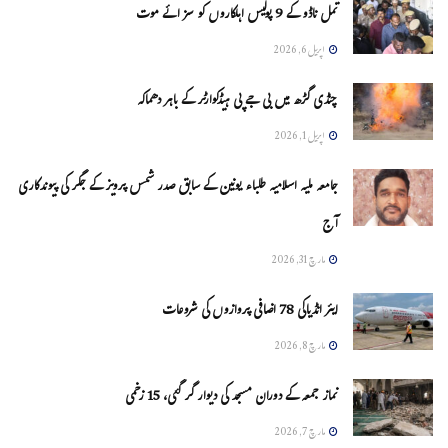
تمل ناڈو کے 9 پولیس اہلکاروں کو سزائے موت
اپریل 6, 2026
چنڈی گڑھ میں بی جے پی ہیڈکوارٹر کے باہر دھماکہ
اپریل 1, 2026
جامعہ ملیہ اسلامیہ طلباء یونین کے سابق صدر شمس پرویز کے جگر کی پیوندکاری
آج
مارچ 31, 2026
ایئر انڈیاکی 78 اضافی پروازوں کی شروعات
مارچ 8, 2026
نماز جمعہ کے دوران مسجد کی دیوار گر گئی، 15 زخمی
مارچ 7, 2026