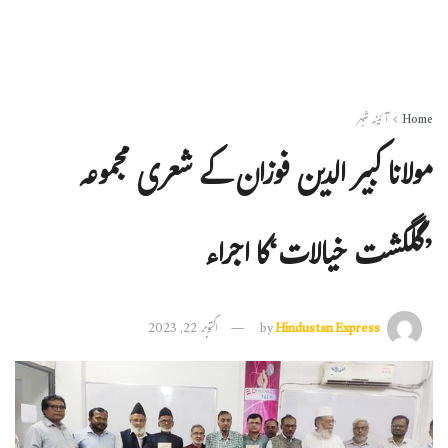
Home
آئینہ شہر
مولانا کبیر الدین فوزان کے شعری مجموعہ
’گلگشت خیالات‘کا اجراء
Hindustan Express
by
اکتوبر 22, 2023