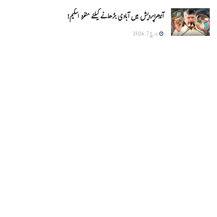
آندھراپردیش میں آبادی بڑھانے کیلئے منفرد اسکیم!
مارچ 7, 2026