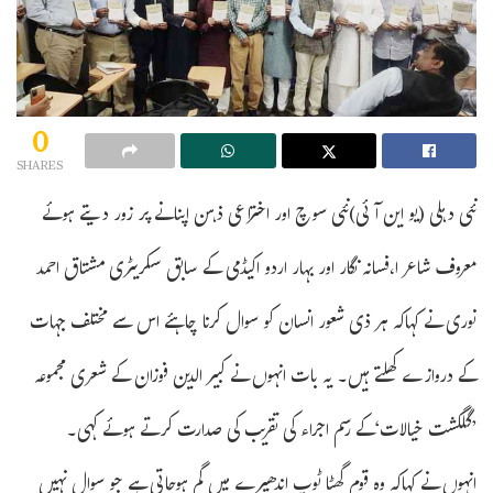
0
SHARES
نئی دہلی (یو این آئی)نئی سوچ اور اختراعی ذہن اپنانے پر زور دیتے ہوئے
معروف شاعر ا،فسانہ نگار اور بہار اردو اکیڈمی کے سابق سکریٹری مشتاق احمد
نوری نے کہاکہ ہر ذی شعور انسان کو سوال کرنا چاہئے اس سے مختلف جہات
کے دروازے کھلتے ہیں۔ یہ بات انہوں نے کبیر الدین فوزان کے شعری مجموعہ
’گلگشت خیالات‘کے رسم اجراء کی تقریب کی صدارت کرتے ہوئے کہی۔
انہوں نے کہاکہ وہ قوم گھٹا ٹوپ اندھیرے میں گم ہوجاتی ہے جو سوال نہیں