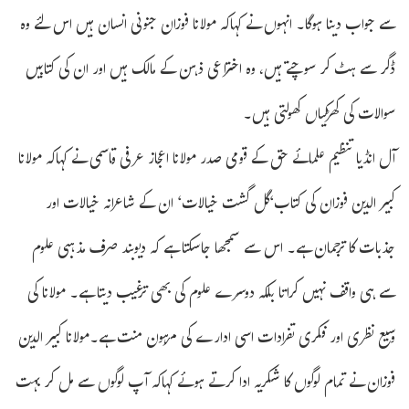
سے جواب دینا ہوگا۔ انہوں نے کہاکہ مولانا فوزان جنونی انسان ہیں اس لئے وہ
ڈگر سے ہٹ کر سوچتے ہیں، وہ اختراعی ذہن کے مالک ہیں اور ان کی کتابیں
سوالات کی کھڑکیاں کھولتی ہیں۔
آل انڈیا تنظیم علمائے حق کے قومی صدر مولانا اعجاز عرفی قاسمی نے کہاکہ مولانا
کبیر الدین فوزان کی کتاب‘گل گشت خیالات‘ ان کے شاعرانہ خیالات اور
جذبات کا ترجمان ہے۔ اس سے سمجھا جاسکتا ہے کہ دیوبند صرف مذہبی علوم
سے ہی واقف نہیں کراتا بلکہ دوسرے علوم کی بھی ترغیب دیتا ہے۔ مولانا کی
وسیع نظری اور فکری تفرادات اسی ادارے کی مرہون منت ہے۔مولانا کبیر الدین
فوزان نے تمام لوگوں کا شکریہ ادا کرتے ہوئے کہاکہ آپ لوگوں سے مل کر بہت