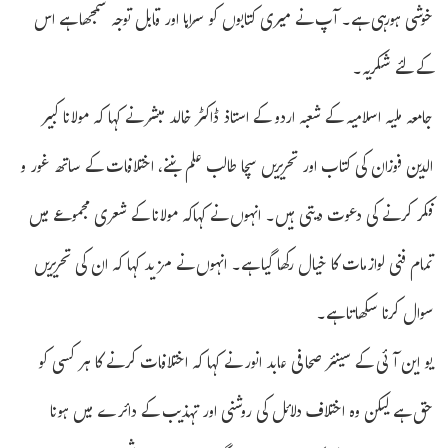
خوشی ہورہی ہے۔ آپ نے میری کتابوں کو سراہا اور قابل توجہ سمجھا ہے اس
کے لئے شکریہ۔
جامعہ ملیہ اسلامیہ کے شعبہ اردو کے استاذ ڈاکٹر خالد مبشر نے کہا کہ مولانا کبیر
الدین فوزان کی کتاب اور تحریریں سچا طالب علم بننے، اختلافات کے ساتھ غور و
فکر کرنے کی دعوت دیتی ہیں۔ انہوں نے کہاکہ مولانا کے شعری مجموعے میں
تمام فنی لوازمات کا خیال رکھا گیا ہے۔ انہوں نے مزید کہا کہ ان کی تحریریں
سوال کرنا سکھاتا ہے۔
یو این آئی کے سینئر صحافی عابد انور نے کہا کہ اختلافات کرنے کا ہر کسی کو
حق ہے لیکن وہ اختلاف دلائل کی روشنی اور تہذیب کے دائرے میں ہونا