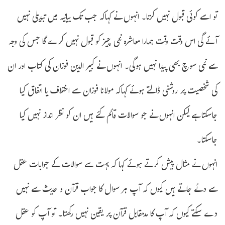
تو اسے کوئی قبول نہیں کرتا۔ انہوں نے کہاکہ جب تک بیانیہ میں تبدیلی نہیں
آئے گی اس وقت وقت ہمارا معاشرہ نئی چیز کو قبول نہیں کرے گا جس کی وجہ
سے نئی سوچ بھی پیدا نہیں ہوگی۔ انہوں نے کبیر الدین فوزان کی کتاب اور ان
کی شخصیت پر روشنی ڈالتے ہوئے کہاکہ مولانا فوزان سے اختلاف یا اتفاق کیا
جاسکتا ہے لیکن انہوں نے جو سوالات قائم کئے ہیں ان کو نظر انداز نہیں کیا
جاسکتا۔
انہوں نے مثال پیش کرتے ہوئے کہا کہ بہت سے سوالات کے جوابات عقل
سے دئے جاتے ہیں کیوں کہ آپ ہر سوال کا جواب قرآن و حدیث سے نہیں
دے سکتے کیوں کہ آپ کا مدمقابل قرآن پر یقین نہیں رکھتا۔ تو آپ کو عقل