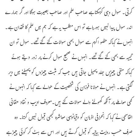
کرتی۔ سوال وہی کرسکتا ہے صاحب علم اور صاحب بصیرت ہوگا اور گر ہمارے
اندر سوال پیدا نہیں ہورہا ہے تو اس مطلب یہ ہے کہ ہم میں علم کا فقدان ہے۔
انہوں نے کہاکہ حضو اکرم سے سوال بھی سوالات کئے گئے تھے۔ سوال تو ان
تیمیہ سے بھی کئے گئے تھے۔ انہوں نے صحیح سوال کرنے پر زور دیتے ہوئے
کہاکہ منفی چیزیں جلد پھیل جاتی ہیں جب کہ مثبت چیزوں کو پھیلنے میں دیر
لگتی ہے۔ انہوں نے مولانا فوزان کی شخصیت کے حوالے سے کہا کہ انہوں نے
کئی معاملے پر آنکھ کھولنے والے سوالات کئے ہیں۔معروف ادیب و نقاد حقانی
القاسمی نے کہا کہ انحرافی اذہان کو دقیانوسی معاشرہ کبھی قبول نہیں کرتا۔ وہ
صرف حسب روایت بیانیہ کو قبول کرتے ہیں اور اس سے ہٹ کر کوئی چیز ہے