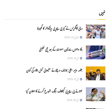
خبریں
دہلی کانگریس نے کیا بی جے پی ہیڈکواٹر کا گھیراؤ
جولائی 22, 2026
ہنتا وائرس سےتین اموات کے بعد مچی کھلبلی
مئی 11, 2026
بطور وزیر اعلیٰ جوزف وجئے نے سنبھالی تمل ناڈو کی کمان
مئی 11, 2026
ممتا نے بی جے پی کیخلاف جنگ شروع کرنے کا اعلان کیا
مئی 10, 2026