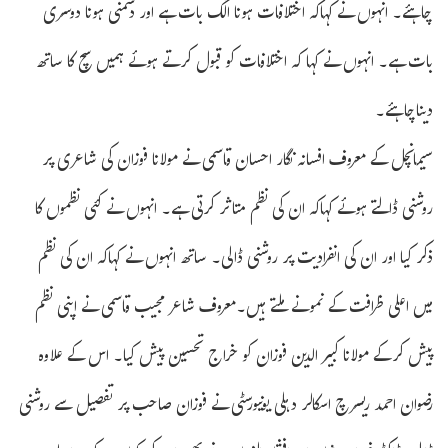
چاہئے۔ انہوں نے کہاکہ اختلافات ہونا الگ بات ہے اور دشمنی ہونا دوسری
بات ہے۔ انہوں نے کہا کہ اختلافات کو قبول کرتے ہوئے ہمیں سچ کا ساتھ
دیناچاہئے۔
سیمانچل کے معروف افسانہ نگار احسان قاسمی نے مولانا فوزان کی شاعری پر
روشنی ڈالتے ہوئے کہاکہ ان کی نظم متاثر کرتی ہے۔ انہوں نے کئی نظموں کا
ذکر کیا اور ان کی انفرادیت پر روشنی ڈالی۔ ساتھ انہوں نے کہاکہ ان کی نظم
میں اعلی ظرافت کے نمونے ملتے ہیں۔معروف شاعر مجیب قاسمی نے اپنی نظم
پیش کرکے مولانا کبیر الدین فوزان کو خراج تحسین پیش کیا۔ اس کے علاوہ
رضوان احمد ریسرچ اسکالر دہلی یونیورسٹی نے فوزان صاحب پر تفصیل سے روشنی