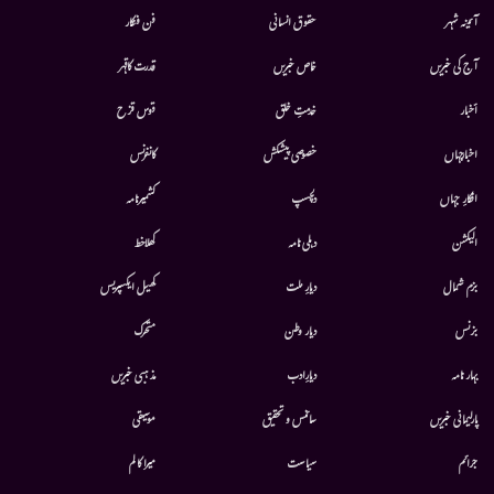
آئینہ شہر
حقوق انسانی
فن فنکار
آج کی خبریں
خاص خبریں
قدرت کاقہر
أخبار
خدمتِ خلق
قوس قزح
اخبارجہاں
خصوصی پیشکش
کانفرنس
افکارِ جہاں
دلچسپ
کشمیرنامہ
الیکشن
دہلی نامہ
کھلاخط
بزم شمال
دیارِ ملت
کھیل ایکسپریس
بزنس
دیار وطن
متحرك
بہار نامہ
دیارِادب
مذہبی خبریں
پارلیمانی خبریں
سائنس و تحقیق
موسيقى
جرائم
سیاست
میرا کالم