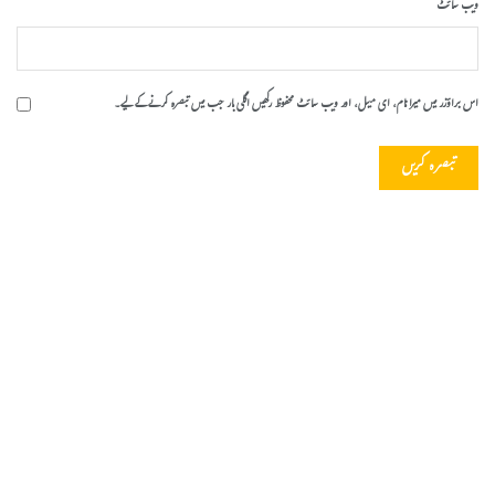
ویب‌ سائٹ
اس براؤزر میں میرا نام، ای میل، اور ویب سائٹ محفوظ رکھیں اگلی بار جب میں تبصرہ کرنے کےلیے۔