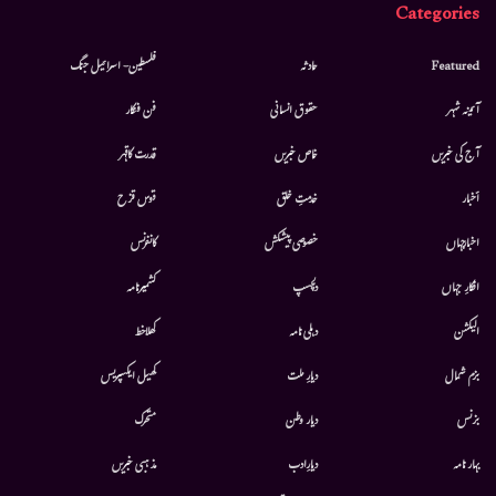
Categories
Featured
حادثہ
فلسطین- اسرائیل جنگ
آئینہ شہر
حقوق انسانی
فن فنکار
آج کی خبریں
خاص خبریں
قدرت کاقہر
أخبار
خدمتِ خلق
قوس قزح
اخبارجہاں
خصوصی پیشکش
کانفرنس
افکارِ جہاں
دلچسپ
کشمیرنامہ
الیکشن
دہلی نامہ
کھلاخط
بزم شمال
دیارِ ملت
کھیل ایکسپریس
بزنس
دیار وطن
متحرك
بہار نامہ
دیارِادب
مذہبی خبریں