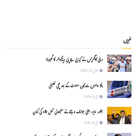
خبریں
دہلی کانگریس نے کیا بی جے پی ہیڈکواٹر کا گھیراؤ
جولائی 22, 2026
ہنتا وائرس سےتین اموات کے بعد مچی کھلبلی
مئی 11, 2026
بطور وزیر اعلیٰ جوزف وجئے نے سنبھالی تمل ناڈو کی کمان
مئی 11, 2026