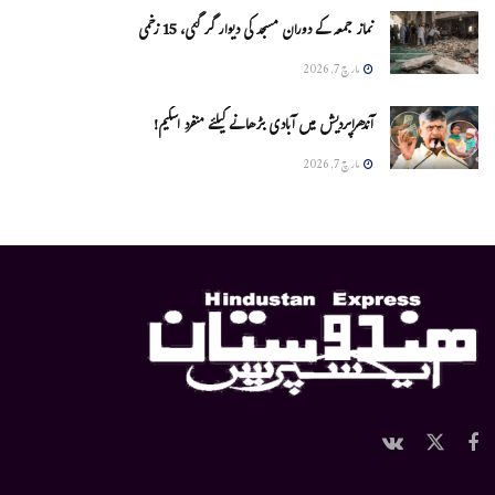
نماز جمعہ کے دوران مسجد کی دیوار گر گئی، 15 زخمی
مارچ 7, 2026
آندھراپردیش میں آبادی بڑھانے کیلئے منفرد اسکیم!
مارچ 7, 2026