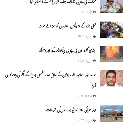
ممتا نے بی جے پی کیخلاف جنگ شروع کرنے کا اعلان کیا
مئی 10, 2026
تمل ناڈو کے 9 پولیس اہلکاروں کو سزائے موت
اپریل 6, 2026
چنڈی گڑھ میں بی جے پی ہیڈکوارٹر کے باہر دھماکہ
اپریل 1, 2026
جامعہ ملیہ اسلامیہ طلباء یونین کے سابق صدر شمس پرویز کے جگر کی پیوندکاری
آج
مارچ 31, 2026
ایئر انڈیاکی 78 اضافی پروازوں کی شروعات
مارچ 8, 2026