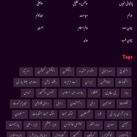
پارلیمانی خبریں
سائنس و تحقیق
موسيقى
جرائم
سیاست
میرا کالم
جہانِ اردو
عالم اسلام
ہمسایہ
جہانِ طب
عدلیہ
Tags
احتجاج
اسرائیل
اقوام متحدہ
الیکشن
الیکشن کمیشن
امریکہ
انتخابات
اپوزیشن
ایران
اے ایم یو
بنگلہ دیش
بھارتیہ جنتا پارٹی
بہار
بی جے پی
تلنگانہ
جامعہ ملیہ اسلامیہ
جموں وکشمیر
حماس
حکومت
خواتین
دہلی
راجستھان
راہل
راہل گاندھی
سپریم کورٹ
عام آدمی پارٹی
غزہ
فلسطین
لوک سبھا
لوک سبھا انتخابات
مسلمان
ممبئی
مودی
مہاراشٹر
نیشنل کانفرنس
وزیر اعظم
وزیر اعلیٰ
پارلیمنٹ
پاکستان
کانگریس
کرناٹک
کشمیر
کیجریوال
ہماچل پردیش
ہندوستان