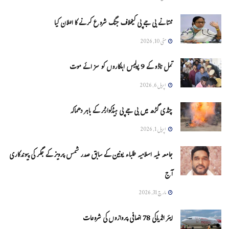
ممتا نے بی جے پی کیخلاف جنگ شروع کرنے کا اعلان کیا
مئی 10, 2026
تمل ناڈو کے 9 پولیس اہلکاروں کو سزائے موت
اپریل 6, 2026
چنڈی گڑھ میں بی جے پی ہیڈکوارٹر کے باہر دھماکہ
اپریل 1, 2026
جامعہ ملیہ اسلامیہ طلباء یونین کے سابق صدر شمس پرویز کے جگر کی پیوندکاری
آج
مارچ 31, 2026
ایئر انڈیاکی 78 اضافی پروازوں کی شروعات