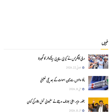
خبریں
دہلی کانگریس نے کیا بی جے پی ہیڈکواٹر کا گھیراؤ
جولائی 22, 2026
ہنتا وائرس سےتین اموات کے بعد مچی کھلبلی
مئی 11, 2026
بطور وزیر اعلیٰ جوزف وجئے نے سنبھالی تمل ناڈو کی کمان
مئی 11, 2026