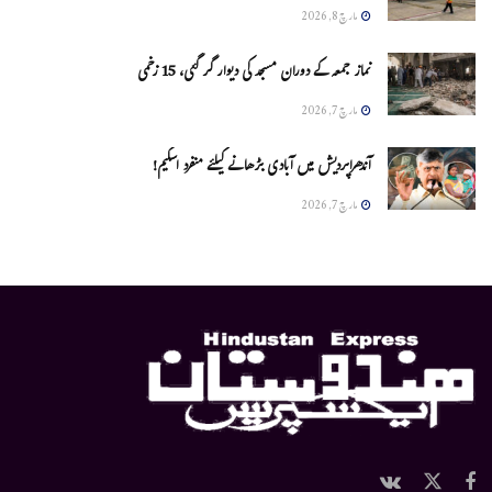
مارچ 8, 2026
نماز جمعہ کے دوران مسجد کی دیوار گر گئی، 15 زخمی
مارچ 7, 2026
آندھراپردیش میں آبادی بڑھانے کیلئے منفرد اسکیم!
مارچ 7, 2026