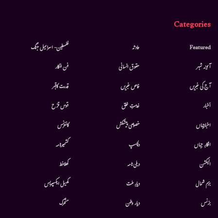
Categories
Featured
حادثہ
فلسطین- اسرائیل جنگ
آئینہ شہر
حقوق انسانی
فن فنکار
آج کی خبریں
خاص خبریں
قدرت کاقہر
أخبار
خدمتِ خلق
قوس قزح
اخبارجہاں
خصوصی پیشکش
کانفرنس
افکارِ جہاں
دلچسپ
کشمیرنامہ
الیکشن
دہلی نامہ
کھلاخط
بزم شمال
دیارِ ملت
کھیل ایکسپریس
بزنس
دیار وطن
متحرك