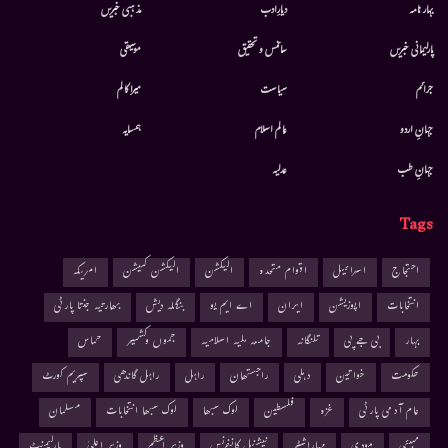
بہار نامہ
دیارِادب
مذہبی خبریں
پارلیمانی خبریں
سائنس و تحقیق
موسيقى
جرائم
سیاست
میرا کالم
جہانِ اردو
عالم اسلام
ہمسایہ
جہانِ طب
عدلیہ
Tags
احتجاج
اسرائیل
اقوام متحدہ
الیکشن
الیکشن کمیشن
امریکہ
انتخابات
اپوزیشن
ایران
اے ایم یو
بنگلہ دیش
بھارتیہ جنتا پارٹی
بہار
بی جے پی
تلنگانہ
جامعہ ملیہ اسلامیہ
جموں وکشمیر
حماس
حکومت
خواتین
دہلی
راجستھان
راہل
راہل گاندھی
سپریم کورٹ
عام آدمی پارٹی
غزہ
فلسطین
لوک سبھا
لوک سبھا انتخابات
مسلمان
ممبئی
مودی
مہاراشٹر
نیشنل کانفرنس
وزیر اعظم
وزیر اعلیٰ
پارلیمنٹ