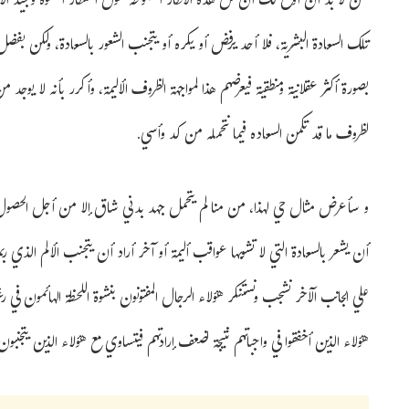
لكن لا بد أن أوضح لك أن كل هذه الأفكار المغلوطة حول استنكار النشوة وتمج
تلك السعادة البشرية، فلا أحد يرفض أو يكره أو يتجنب الشعور بالسعادة، ولكن بفض
بصورة أكثر عقلانية ومنطقية فيعرضهم هذا لمواجهة الظروف الأليمة، وأكرر بأنه لا يوجد 
لظروف ما قد تكمن السعاده فيما نتحمله من كد وأسي.
و سأعرض مثال حي لهذا، من منا لم يتحمل جهد بدني شاق إلا من أجل الحصول ع
أن يشعر بالسعادة التي لا تشوبها عواقب أليمة أو آخر أراد أن يتجنب الألم الذي رب
علي الجانب الآخر نشجب ونستنكر هؤلاء الرجال المفتونون بنشوة اللحظة الهائمون في رغ
هؤلاء الذين أخفقوا في واجباتهم نتيجة لضعف إرادتهم فيتساوي مع هؤلاء الذين يتجن