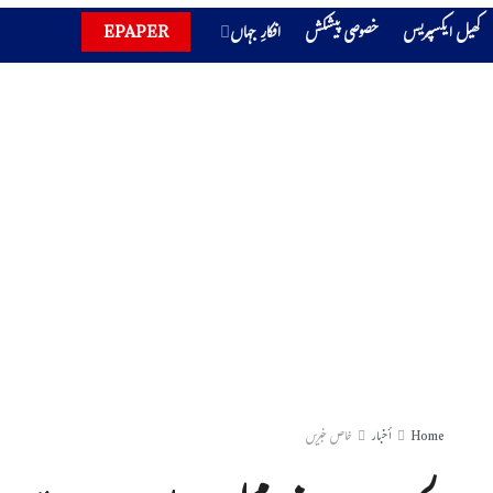
کھیل ایکسپریس
خصوصی پیشکش
افکارِ جہاں
EPAPER
Home
أخبار
خاص خبریں