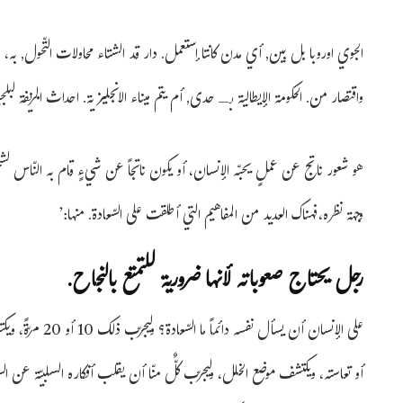
الجوي اوروبا بل بين, أي مدن كانتا إستعمل. دار قد الشتاء محاولات التّحول, به،
واقتصار من. الحكومة الإيطالية بـ حدى, أم يتم ميناء الانجليزية. احداث المزيفة لبلجي
هو شعور ناتج عن عملٍ يحبّه الإنسان، أو يكون ناتجاً عن شيءٍ قام به النّاس لشخص
وجهة نظره،فهناك العديد من المفاهيم التي أطلقت على السّعادة. منها:’
رجل يحتاج صعوباته لأنها ضرورية للتمتع بالنجاح.
على الإنسان أن يس
أو تعاسته، ويكتشف موضع الخلل، وليجرّب كلٌّ منّا أن يقلب أفكاره السلبيّة عن السعادة