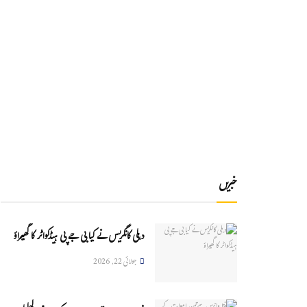
خبریں
دہلی کانگریس نے کیا بی جے پی ہیڈکواٹر کا گھیراؤ
جولائی 22, 2026