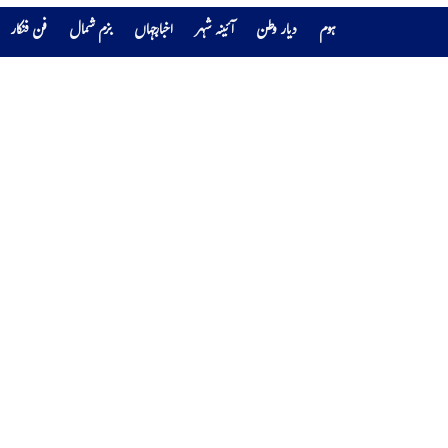
ہوم
دیار وطن
آئینہ شہر
اخبارجہاں
بزم شمال
فن فنکار