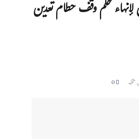
 لإنهاء حكم وقف حطام تعدين
0
ش
,
متحرك