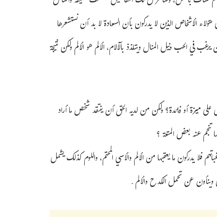
يد الألم نشأت بالفعل، وسأعرض لك التفاصيل لتكتشف حقيقة وأساس
ل هؤلاء الأشخاص الذين لا يدركون بأن السعادة لا بد أن نستشعرها
من يرغب في الحب ونيل المنال ويتلذذ بالآلام، الألم هو الألم ولكن نتيجة
لى ميزة أو فائدة؟ ولكن من لديه الحق أن ينتقد شخص ما أراد
ما تنجم عنه بعض المتعة ؟
باتهم فلا يدركون ما يعقبها من الألم والأسي المحتم، واللوم كذلك يشمل
بون وينأون عن تحمل الكدح والألم .