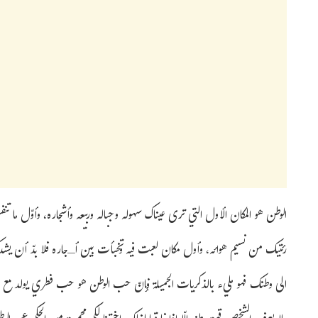
الوطن هو المكان الأول التي ترى عيناك سهوله وجباله وربيعه وأشجاره، وأوّل ما ت
رئتيك من نسيم هوائه، وأول مكان لعبت فيه وتخبأت بين أـجاره فلا بدّ أن يشد
الى وطنك فهو مليء بالذكريات الجميلة فإنّ حب الوطن هو حب فطري يولد مع ا