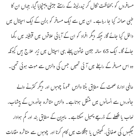
مسافروں کو بحفاظت نکال کر نیدرلینڈ کے راستے جرمنی پہنچایا گیا، جہاں ان کا
طبی معائنہ کیا جا رہا ہے۔ ان میں سے ایک مسافر کو برلن کے ایک اسپتال میں
داخل کیا جائے گا، جبکہ دیگر افراد کو ان کے آبائی علاقوں میں قرنطینہ میں رکھا
جائے گا۔ ایک 65 سالہ جرمن خاتون پہلے ہی اسپتال میں زیر علاج ہیں کیونکہ
وہ اس مسافر کے رابطے میں آئی تھیں جس کی وائرس سے موت ہوئی تھی۔
عالمی ادارۂ صحت کے مطابق ہنتا وائرس عموماً چوہوں اور دیگر کترنے والے
جانوروں سے انسانوں میں منتقل ہوتا ہے۔ وائرس متاثرہ جانوروں کے پیشاب،
لعاب یا فضلے کے ذریعے پھیل سکتا ہے۔ ماہرین کے مطابق بند اور کم ہوادار
جگہوں کی صفائی، کھیتوں یا جنگلات میں کام کرنا اور چوہوں سے متاثرہ مقامات