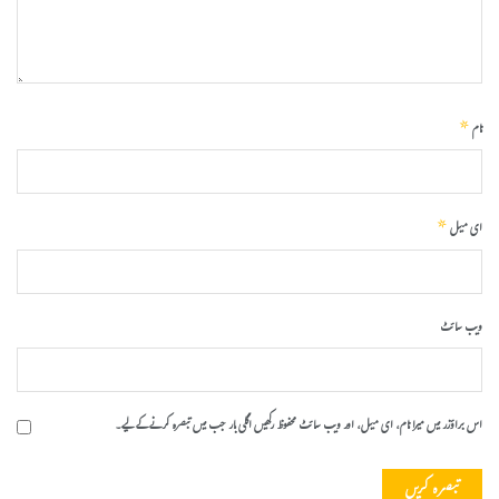
*
نام
*
ای میل
ویب‌ سائٹ
اس براؤزر میں میرا نام، ای میل، اور ویب سائٹ محفوظ رکھیں اگلی بار جب میں تبصرہ کرنے کےلیے۔