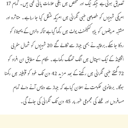
تصدیق ہوئی ہے جبکہ ایک اور شخص میں ہلکی علامات پائی گئی ہیں۔ تمام 17
امریکی شہریوں کو خصوصی طبی نگرانی میں امریکہ منتقل کیا جا رہا ہے۔ متاثرہ اور
مشتبہ مریضوں کو بایو کنٹینمنٹ یونٹ میں رکھا گیا ہے تاکہ وائرس کے پھیلاؤ کو
روکا جا سکے۔برطانیہ نے بھی جہاز سے نکالے گئے 20 شہریوں کو شمال مغربی
انگلینڈ کے ایک اسپتال میں الگ تھلگ رکھا ہے۔ حکام کے مطابق ان افراد کو
72 گھنٹے طبی نگرانی میں رکھنے کے بعد مزید 42 دن تک خود کو قرنطینہ میں رکھنا
ہوگا۔ برطانوی حکومت نے اعلان کیا ہے کہ جہاز سے واپس آنے والے تمام
مسافروں اور عملے کی مجموعی طور پر 45 دن تک نگرانی کی جائے گی۔