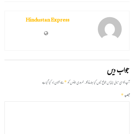
Hindustan Express
جواب دیں
*
آپ کا ای میل ایڈریس شائع نہیں کیا جائے گا۔
ضروری خانوں کو
سے نشان زد کیا گیا ہے
*
تبصرہ