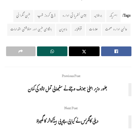
Tags:
امریکہ
برطانیہ
جرمن نشریاتی ادارہ
ڈچ کروز شپ
طبی نگرانی
عالمی ادارہ صحت
علامات
قرنطینہ
ماہرین
ہنگامی طبی اور حفاظتی اقدامات
Previous Post
بطور وزیر اعلیٰ جوزف وجئے نے سنبھالی تمل ناڈو کی کمان
Next Post
دہلی کانگریس نے کیا بی جے پی ہیڈکواٹر کا گھیراؤ