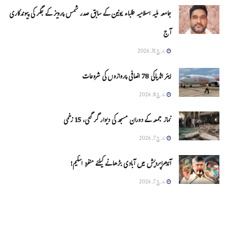
جامعہ ملیہ اسلامیہ طلباء یونین کے سابق صدر شمس پرویز کے جگر کی پیوندکاری
آج
مارچ 31, 2026
ایئر انڈیاکی 78 اضافی پروازوں کی شروعات
مارچ 8, 2026
نماز جمعہ کے دوران مسجد کی دیوار گر گئی، 15 زخمی
مارچ 7, 2026
آندھراپردیش میں آبادی بڑھانے کیلئے منفرد اسکیم!
مارچ 7, 2026