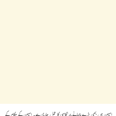
اسپین میں بھی بڑے پیمانے پر نکاسی کا عمل جاری ہے۔ اسپین کے حکام کے