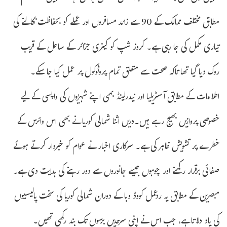
مطابق مختلف ممالک کے 90 سے زائد مسافروں اور عملے کو بحفاظت نکالنے کی
تیاری مکمل کی جا رہی ہے۔ کروز شپ کو کینری جزائر کے ساحل کے قریب
روک دیا گیا تھا تاکہ صحت سے متعلق تمام پروٹوکول پر عمل کیا جا سکے۔
اطلاعات کے مطابق آسٹریلیا اور نیدرلینڈ بھی اپنے شہریوں کی واپسی کے لیے
خصوصی پروازیں بھیج رہے ہیں۔دریں اثنا شمالی کوریا نے بھی اس وائرس کے
خطرے پر تشویش ظاہر کی ہے۔ سرکاری اخبار نے عوام کو خبردار کرتے ہوئے
صفائی برقرار رکھنے اور چوہوں جیسے جانوروں سے دور رہنے کی ہدایت دی ہے۔
مبصرین کے مطابق یہ ردعمل کووڈ وبا کے دوران شمالی کوریا کی سخت پالیسیوں
کی یاد دلاتا ہے، جب اس نے اپنی سرحدیں برسوں تک بند رکھی تھیں۔