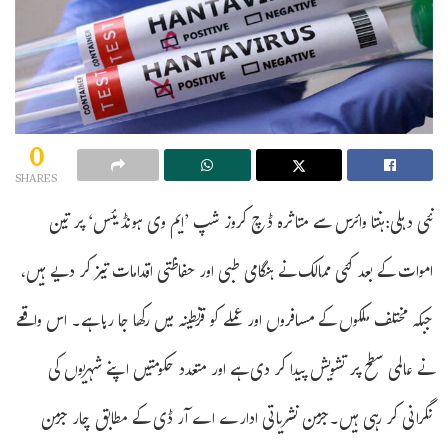
0
SHARES
نئی دہلی:ہنتا وائرس سے متاثرہ ڈچ کروز شپ ’ایم وی ہونڈیئس‘ پر تین
اموات کے بعد کئی ممالک نے ہنگامی طبی اور حفاظتی اقدامات تیز کر دیے ہیں،
جبکہ مختلف ملکوں کے مسافروں اور عملے کو قرنطینہ میں رکھا جا رہا ہے۔ اس واقعے
نے عالمی سطح پر تشویش پیدا کر دی ہے اور متعدد حکومتیں اپنے شہریوں کی
نگرانی کر رہی ہیں۔جرمن نشریاتی ادارے اے آر ڈی کے مطابق چار جرمن