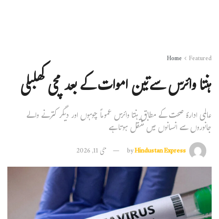
Home
Featured
ہنتا وائرس سےتین اموات کے بعد مچی کھلبلی
عالمی ادارۂ صحت کے مطابق ہنتا وائرس عموماً چوہوں اور دیگر کترنے والے
جانوروں سے انسانوں میں منتقل ہوتا ہے
Hindustan Express
by
مئی 11, 2026