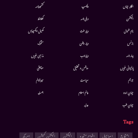
افکارِ جہاں
دلچسپ
کشمیرنامہ
الیکشن
دہلی نامہ
کھلاخط
بزم شمال
دیارِ ملت
کھیل ایکسپریس
بزنس
دیار وطن
متحرك
بہار نامہ
دیارِادب
مذہبی خبریں
پارلیمانی خبریں
سائنس و تحقیق
موسيقى
جرائم
سیاست
میرا کالم
جہانِ اردو
عالم اسلام
ہمسایہ
جہانِ طب
عدلیہ
Tags
احتجاج
اسرائیل
اقوام متحدہ
الیکشن
الیکشن کمیشن
امریکہ