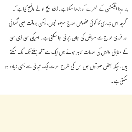
پر رہنا انفیکشن کے خطرے کو بڑھا سکتا ہے۔ڈبلیو ایچ او نے واضح کیا ہے کہ
اگرچہ اس بیماری کا کوئی مخصوص علاج موجود نہیں، لیکن بروقت طبی نگرانی
اور فوری علاج سے مریض کی جان بچائی جا سکتی ہے۔ امریکی سی ڈی سی
کے مطابق وائرس کی علامات ظاہر ہونے میں ایک سے آٹھ ہفتے تک لگ سکتے
ہیں، جبکہ بعض صورتوں میں اس کی شرح اموات ایک تہائی سے بھی زیادہ ہو
سکتی ہے۔