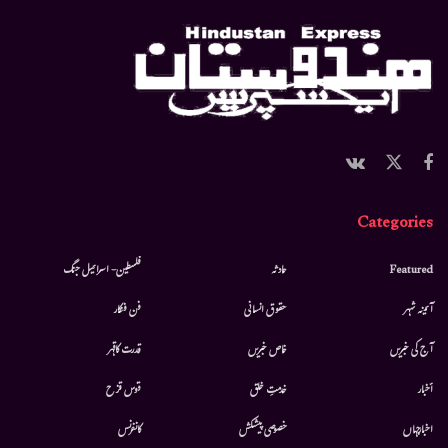
Categories
Featured
حادثہ
فلسطین- اسرائیل جنگ
آئینہ شہر
حقوق انسانی
فن فنکار
آج کی خبریں
خاص خبریں
قدرت کاقہر
أخبار
خدمتِ خلق
قوس قزح
اخبارجہاں
خصوصی پیشکش
کانفرنس