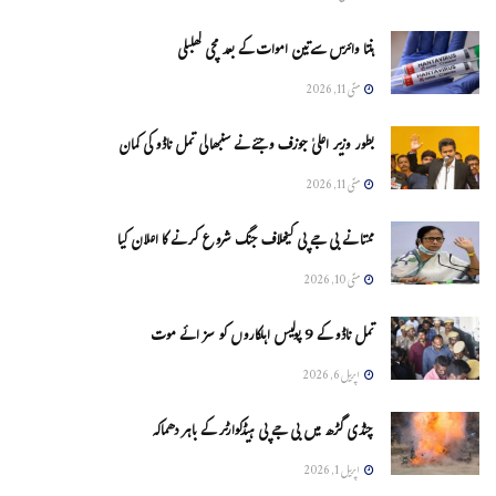
ہنتا وائرس سےتین اموات کے بعد مچی کھلبلی
مئی 11, 2026
بطور وزیر اعلیٰ جوزف وجئے نے سنبھالی تمل ناڈو کی کمان
مئی 11, 2026
ممتا نے بی جے پی کیخلاف جنگ شروع کرنے کا اعلان کیا
مئی 10, 2026
تمل ناڈو کے 9 پولیس اہلکاروں کو سزائے موت
اپریل 6, 2026
چنڈی گڑھ میں بی جے پی ہیڈکوارٹر کے باہر دھماکہ
اپریل 1, 2026