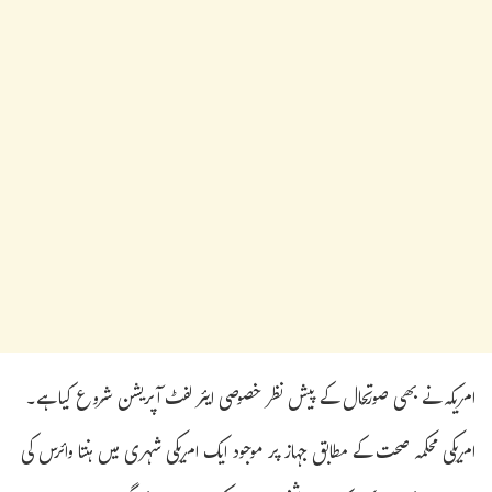
امریکہ نے بھی صورتحال کے پیش نظر خصوصی ایئر لفٹ آپریشن شروع کیا ہے۔
امریکی محکمہ صحت کے مطابق جہاز پر موجود ایک امریکی شہری میں ہنتا وائرس کی