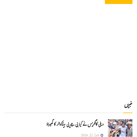
خبریں
دہلی کانگریس نے کیا بی جے پی ہیڈکواٹر کا گھیراؤ
جولائی 22, 2026