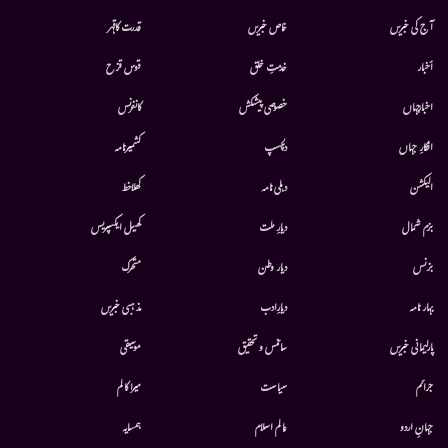
آج کی خبریں
خاص خبریں
قدرت کاقہر
أخبار
خدمتِ خلق
قوس قزح
اخبارجہاں
خصوصی پیشکش
کانفرنس
افکارِ جہاں
دلچسپ
کشمیرنامہ
الیکشن
دہلی نامہ
کھلاخط
بزم شمال
دیارِ ملت
کھیل ایکسپریس
بزنس
دیار وطن
متحرك
بہار نامہ
دیارِادب
مذہبی خبریں
پارلیمانی خبریں
سائنس و تحقیق
موسيقى
جرائم
سیاست
میرا کالم
جہانِ اردو
عالم اسلام
ہمسایہ