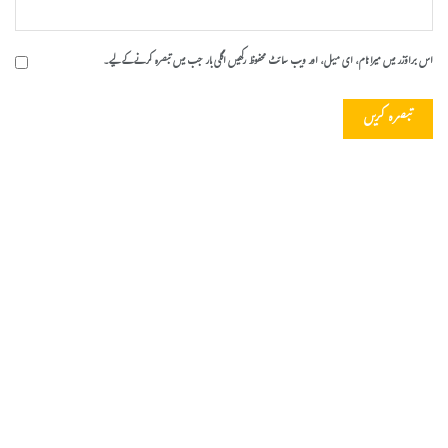
اس براؤزر میں میرا نام، ای میل، اور ویب سائٹ محفوظ رکھیں اگلی بار جب میں تبصرہ کرنے کےلیے۔