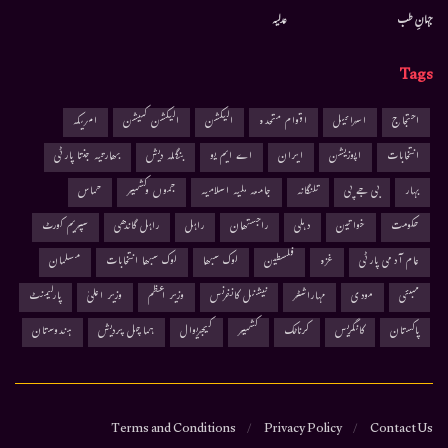
جہانِ طب
عدلیہ
Tags
احتجاج
اسرائیل
اقوام متحدہ
الیکشن
الیکشن کمیشن
امریکہ
انتخابات
اپوزیشن
ایران
اے ایم یو
بنگلہ دیش
بھارتیہ جنتا پارٹی
بہار
بی جے پی
تلنگانہ
جامعہ ملیہ اسلامیہ
جموں وکشمیر
حماس
حکومت
خواتین
دہلی
راجستھان
راہل
راہل گاندھی
سپریم کورٹ
عام آدمی پارٹی
غزہ
فلسطین
لوک سبھا
لوک سبھا انتخابات
مسلمان
ممبئی
مودی
مہاراشٹر
نیشنل کانفرنس
وزیر اعظم
وزیر اعلیٰ
پارلیمنٹ
پاکستان
کانگریس
کرناٹک
کشمیر
کیجریوال
ہماچل پردیش
ہندوستان
Terms and Conditions
Privacy Policy
Contact Us