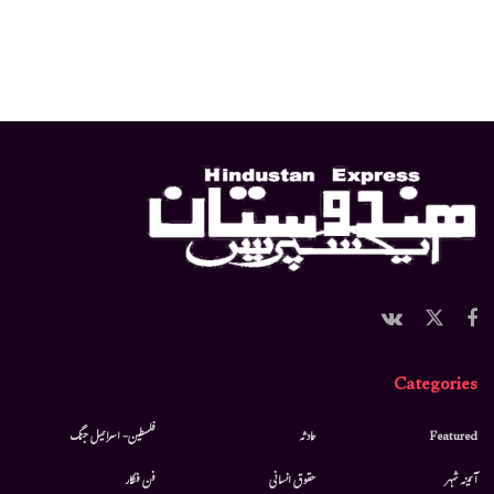
Categories
Featured
حادثہ
فلسطین- اسرائیل جنگ
آئینہ شہر
حقوق انسانی
فن فنکار