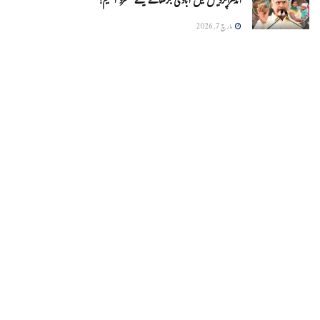
آندھراپردیش میں آبادی بڑھانے کیلئے منفرد اسکیم!
مارچ 7, 2026