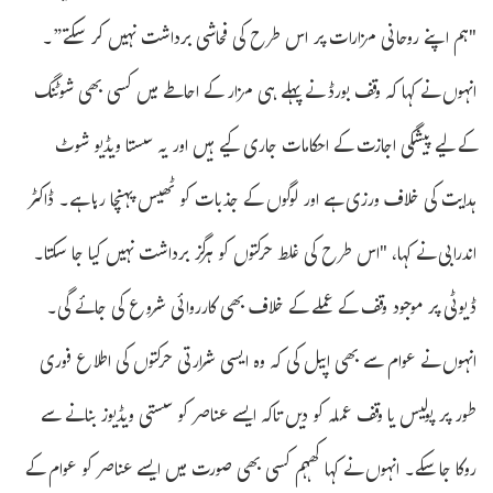
"ہم اپنے روحانی مزارات پر اس طرح کی فحاشی برداشت نہیں کر سکتے”۔
انہوں نے کہا کہ وقف بورڈ نے پہلے ہی مزار کے احاطے میں کسی بھی شوٹنگ
کے لیے پیشگی اجازت کے احکامات جاری کیے ہیں اور یہ سستا ویڈیو شوٹ
ہدایت کی خلاف ورزی ہے اور لوگوں کے جذبات کو ٹھیس پہنچا رہا ہے۔ ڈاکٹر
اندرابی نے کہا، "اس طرح کی غلط حرکتوں کو ہرگز برداشت نہیں کیا جا سکتا۔
ڈیوٹی پر موجود وقف کے عملے کے خلاف بھی کارروائی شروع کی جائے گی۔
انہوں نے عوام سے بھی اپیل کی کہ وہ ایسی شرارتی حرکتوں کی اطلاع فوری
طور پر پولیس یا وقف عملہ کو دیں تاکہ ایسے عناصر کو سستی ویڈیوز بنانے سے
روکا جا سکے۔ انہوں نے کہا کہہم کسی بھی صورت میں ایسے عناصر کو عوام کے