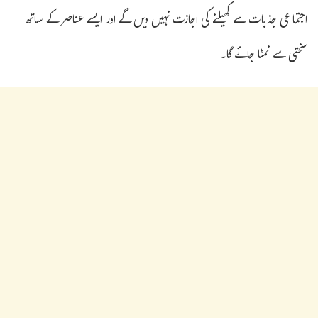
اجتماعی جذبات سے کھیلنے کی اجازت نہیں دیں گے اور ایسے عناصر کے ساتھ
سختی سے نمٹا جائے گا۔