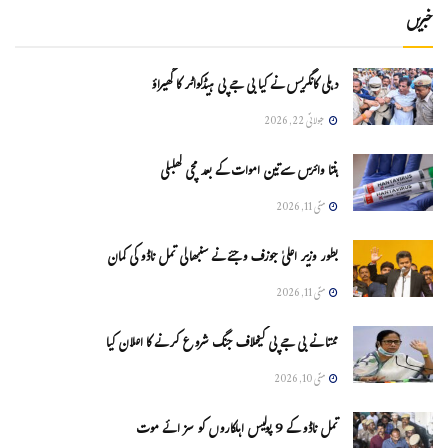
خبریں
دہلی کانگریس نے کیا بی جے پی ہیڈکواٹر کا گھیراؤ
جولائی 22, 2026
ہنتا وائرس سےتین اموات کے بعد مچی کھلبلی
مئی 11, 2026
بطور وزیر اعلیٰ جوزف وجئے نے سنبھالی تمل ناڈو کی کمان
مئی 11, 2026
ممتا نے بی جے پی کیخلاف جنگ شروع کرنے کا اعلان کیا
مئی 10, 2026
تمل ناڈو کے 9 پولیس اہلکاروں کو سزائے موت