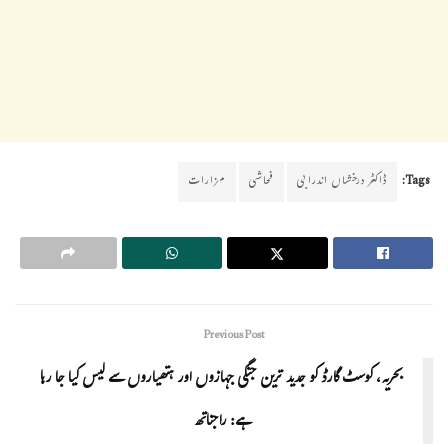
Tags:
ڈاکٹر درخشاں اندرابی
فحاشی
مزارات
Previous Post
بحریہ، کوسٹ گارڈ کو جدید ترین جنگی جہازوں اور ہتھیاروں سے لیس کیا جا رہا
ہے: راجناتھ