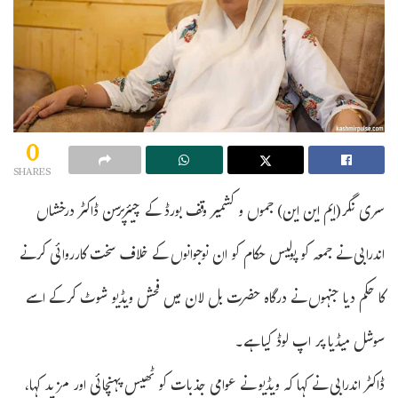
0
SHARES
سری نگر(ایم این این) جموں و کشمیر وقف بورڈ کے چیئرپرسن ڈاکٹر درخشاں
اندرابی نے جمعہ کو پولیس حکام کو ان نوجوانوں کے خلاف سخت کارروائی کرنے
کا حکم دیا جنہوں نے درگاہ حضرت بل لان میں فحش ویڈیو شوٹ کرکے اسے
سوشل میڈیا پر اپ لوڈ کیا ہے۔
ڈاکٹر اندرابی نے کہا کہ ویڈیو نے عوامی جذبات کو ٹھیس پہنچائی اور مزید کہا،