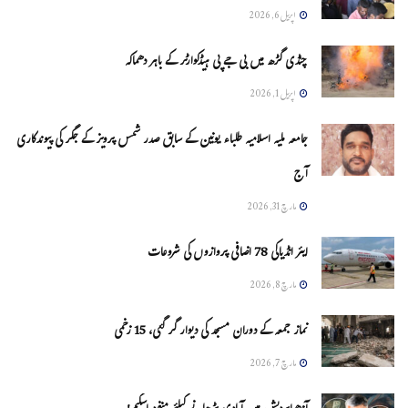
اپریل 6, 2026
چنڈی گڑھ میں بی جے پی ہیڈکوارٹر کے باہر دھماکہ
اپریل 1, 2026
جامعہ ملیہ اسلامیہ طلباء یونین کے سابق صدر شمس پرویز کے جگر کی پیوندکاری
آج
مارچ 31, 2026
ایئر انڈیاکی 78 اضافی پروازوں کی شروعات
مارچ 8, 2026
نماز جمعہ کے دوران مسجد کی دیوار گر گئی، 15 زخمی
مارچ 7, 2026