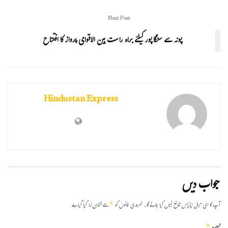
Next Post
پونہ سے سنگاپور کیلئے براہ راست بین الاقوامی پرواز کا افتتاح
Hindustan Express
جواب دیں
*
آپ کا ای میل ایڈریس شائع نہیں کیا جائے گا۔
ضروری خانوں کو
سے نشان زد کیا گیا ہے
*
تبصرہ