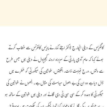
کانگریس کے دہلی انچارج ڈاکٹر اجئے کمار نے پریس کانفرنس سے خطاب کرتے
ہوئے کہا کہ عام آدمی پارٹی کے سربراہ اروند کیجریوال نے دہلی میں جس طرح
سے دلتوں، درج فہرست ذات، اقلیتوں، خواتین کی سیکورٹی کو خطرے میں
ڈال دیا ہے وہ ان کی بے اصول سیاست کی مثال ہے۔ انھوں نے خواتین کی
سیکورٹی کا وعدہ کر کے سی سی ٹی وی لگانے اور دہلی میں خواتین کے ساتھ ہو