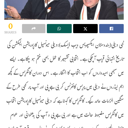
0
SHARES
نئی دہلی(ہندوستان ایکسپریس ویب ڈیسک):دہلی میونسپل کارپوریشن الیکشن کی
تاریخ انتہائی قریب آ چکی ہے۔ انتخابی تشہیر کا عمل بھی ختم ہو چکا ہے۔ ایسے
میں سبھی امیدواروں کو اب انتخاب کا انتظار ہے۔ اس دوران کانگریس کے کچھ
اہم لیڈروں نے دہلی میں پریس کانفرنس کر بی جے پی اور آپ پر کئی طرح کے
سنگین الزامات عائد کیے۔ کانگریس کا کہنا ہے کہ دہلی میونسپل کارپوریشن انتخاب
میں کانگریس مضبوط حالت میں ہے اور بی جے پی و آپ کی بدعنوانی اور عوام