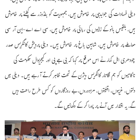
دہلی فسادات کی جوابدہی پر خاموش ہیں، جمہوریت کو بلڈوزر سے کچلنے پر خاموش
ہیں، بلقیس بانو کے زانیوں کی رہائی پر خاموش ہیں، سی اے اے-این آر سی
معاملے پر خاموش ہیں، شاہین باغ پر خاموش ہیں۔ دہلی پردیش کانگریس صدر
چودھری انل کمار نے اس موقع پر کہا کہ بی جے پی اور کیجریوال حکومت کی
ناکامیوں کو ہم لگاتار کانگریس ویژن کے تحت ظاہر کرتے آ رہے ہیں۔ دہلی میں
دلتوں، غریبوں، اقلیتوں، مزدوروں، بے روزگاروں کو کس طرح راحت دیں
گے، یہ اقتدار میں آنے پر پورا کر کے دکھائیں گے۔