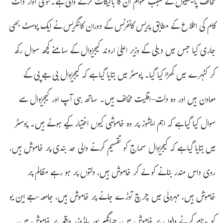
مخالف پالیسیوں کے سبب عوام ان کا بائیکاٹ کرنے والی ہے۔قومی آواز ڈاٹ
کام کی اطلاع کے مطابق پریس کانفرنس کے دوران کانگریس نے ایک پوسٹ بھی
جاری کیا جس میں دہلی کے وزیر اعلیٰ اروند کیجریوال کے سامنے کچھ سوال رکھ
کر کٹہرے میں کھڑا کیا گیا۔ پوسٹر میں بتایا گیا ہے کہ کیجریوال بی جے پی کے
معاون ہیں اور وہ دلت-اقلیت مخالف ہیں۔ ساتھ ہی آپ اور کیجریوال سے
سوال کیا گیا ہے کہ اہم ایشوز پر وہ خاموشی کیوں اختیار کیے ہوئے ہیں۔ پوسٹر
میں بتایا گیا ہے کہ کیجریوال سماج کو تقسیم کرنے والی حد بندی پر خاموش ہیں،
روی داس مندر بنانے کو لے کر خاموش ہیں، دلتوں پر ہو رہے مظالم پر
خاموش ہیں، مہرولی میں چرچ توڑے جانے پر خاموش ہیں، جامعہ-جے این یو
کو بدنام کرنے والوں پر خاموش ہیں، جہانگیر پور بلڈوزر واقعہ پر خاموش ہیں،