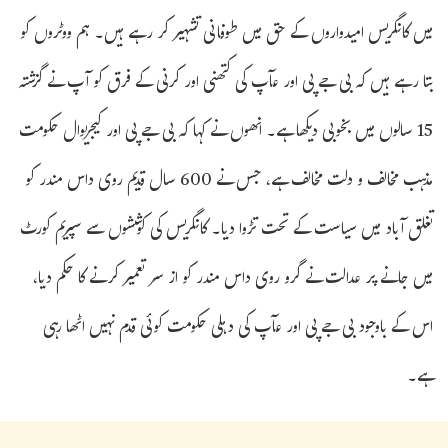
میں کانگریس امیدواروں کے حق میں طوفانی تشہیر کر رہے ہیں۔ ہم ووٹروں کو
بتا رہے ہیں کہ بی جے پی اور عآپ کی کتھنی اور کرنی کے فرق کو آپ نے گزشتہ
15 سالوں میں بخوبی دیکھا ہے۔ انھوں نے کہا کہ بی جے پی اور کیجریوال حکومت
مذہب مخالف و دلت مخالف ہے، جس نے 600 سال قدیم روی داس مندر کو
تغلق آباد میں سیاست کے تحت تڑوا دیا۔ کانگریس کی کوششوں سے سپریم کورٹ
میں جانے پر عدالت نے گرو روی داس مندر کو از سر تعمیر کرنے کا حکم دیا،
اس کے باوجود بی جے پی اور عآپ کی دہلی حکومت کوئی قدم نہیں اٹھا رہی
ہے۔