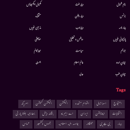
بزم شمال
دیارِ ملت
کھیل ایکسپریس
بزنس
دیار وطن
متحرك
بہار نامہ
دیارِادب
مذہبی خبریں
پارلیمانی خبریں
سائنس و تحقیق
موسيقى
جرائم
سیاست
میرا کالم
جہانِ اردو
عالم اسلام
ہمسایہ
جہانِ طب
عدلیہ
Tags
احتجاج
اسرائیل
اقوام متحدہ
الیکشن
الیکشن کمیشن
امریکہ
انتخابات
اپوزیشن
ایران
اے ایم یو
بنگلہ دیش
بھارتیہ جنتا پارٹی
بہار
بی جے پی
تلنگانہ
جامعہ ملیہ اسلامیہ
جموں وکشمیر
حماس