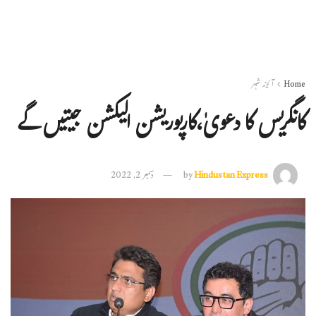
Home
آئینہ شہر
کانگریس کا دعویٰ،کارپوریشن الیکشن جیتیں گے
Hindustan Express
by
دسمبر 2, 2022