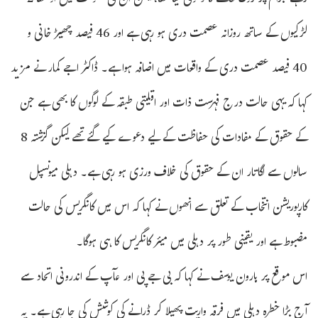
رہے جرائم پر روک لگانے کا دعویٰ کیا تھا، لیکن ان کی حکومت میں اوسطاً 2
لڑکیوں کے ساتھ روزانہ عصمت دری ہو رہی ہے اور 46 فیصد چھیڑ خانی و
40 فیصد عصمت دری کے واقعات میں اضافہ ہوا ہے۔ ڈاکٹر اجے کمار نے مزید
کہا کہ یہی حالت درج فہرست ذات اور اقلیتی طبقہ کے لوگوں کا بھی ہے جن
کے حقوق کے مفادات کی حفاظت کے لیے دعوے کیے گئے تھے لیکن گزشتہ 8
سالوں سے لگاتار ان کے حقوق کی خلاف ورزی ہو رہی ہے۔ دہلی میونسپل
کارپوریشن انتخاب کے تعلق سے انھوں نے کہا کہ اس میں کانگریس کی حالت
مضبوط ہے اور یقینی طور پر دہلی میں میئر کانگریس کا ہی ہوگا۔
اس موقع پر ہارون یوسف نے کہا کہ بی جے پی اور عآپ کے اندرونی اتحاد سے
آج بڑا خطرہ دہلی میں فرقہ واریت پھیلا کر ڈرانے کی کوشش کی جا رہی ہے۔ یہ