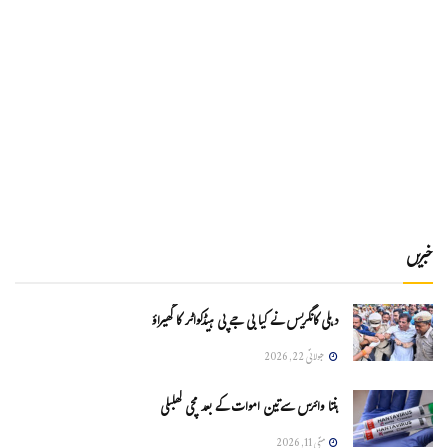
خبریں
دہلی کانگریس نے کیا بی جے پی ہیڈکواٹر کا گھیراؤ
جولائی 22, 2026
ہنتا وائرس سےتین اموات کے بعد مچی کھلبلی
مئی 11, 2026