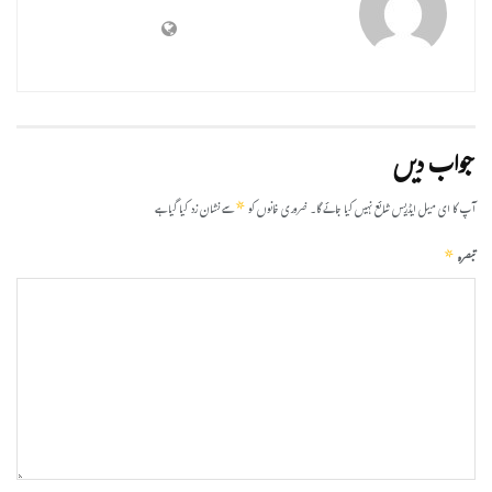
جواب دیں
*
آپ کا ای میل ایڈریس شائع نہیں کیا جائے گا۔
ضروری خانوں کو
سے نشان زد کیا گیا ہے
*
تبصرہ