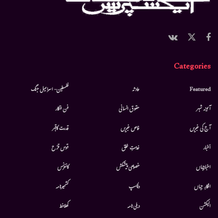
Categories
Featured
حادثہ
فلسطین- اسرائیل جنگ
آئینہ شہر
حقوق انسانی
فن فنکار
آج کی خبریں
خاص خبریں
قدرت کاقہر
أخبار
خدمتِ خلق
قوس قزح
اخبارجہاں
خصوصی پیشکش
کانفرنس
افکارِ جہاں
دلچسپ
کشمیرنامہ
الیکشن
دہلی نامہ
کھلاخط