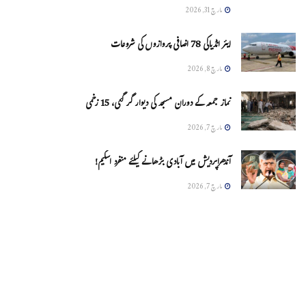
مارچ 31, 2026
ایئر انڈیاکی 78 اضافی پروازوں کی شروعات
مارچ 8, 2026
نماز جمعہ کے دوران مسجد کی دیوار گر گئی، 15 زخمی
مارچ 7, 2026
آندھراپردیش میں آبادی بڑھانے کیلئے منفرد اسکیم!
مارچ 7, 2026