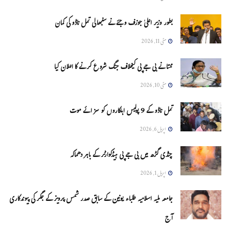
بطور وزیر اعلیٰ جوزف وجئے نے سنبھالی تمل ناڈو کی کمان
مئی 11, 2026
ممتا نے بی جے پی کیخلاف جنگ شروع کرنے کا اعلان کیا
مئی 10, 2026
تمل ناڈو کے 9 پولیس اہلکاروں کو سزائے موت
اپریل 6, 2026
چنڈی گڑھ میں بی جے پی ہیڈکوارٹر کے باہر دھماکہ
اپریل 1, 2026
جامعہ ملیہ اسلامیہ طلباء یونین کے سابق صدر شمس پرویز کے جگر کی پیوندکاری
آج