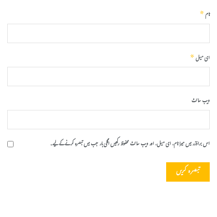
*
نام
*
ای میل
ویب‌ سائٹ
اس براؤزر میں میرا نام، ای میل، اور ویب سائٹ محفوظ رکھیں اگلی بار جب میں تبصرہ کرنے کےلیے۔