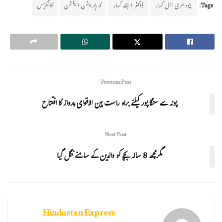
Tags:
چودھری انل کمار
ڈاکٹر اجئے کمار
کارپوریشن الیکشن
کانگریس
Previous Post
پونہ سے سنگاپور کیلئے براہ راست بین الاقوامی پرواز کا افتتاح
Next Post
مگرمچھ 8 سالہ بچے کو والدین کے سامنے نگل گیا
Hindustan Express