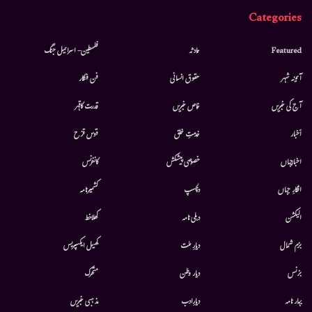
Categories
Featured
حادثہ
فلسطین- اسرائیل جنگ
آئینہ شہر
حقوق انسانی
فن فنکار
آج کی خبریں
خاص خبریں
قدرت کاقہر
أخبار
خدمتِ خلق
قوس قزح
اخبارجہاں
خصوصی پیشکش
کانفرنس
افکارِ جہاں
دلچسپ
کشمیرنامہ
الیکشن
دہلی نامہ
کھلاخط
بزم شمال
دیارِ ملت
کھیل ایکسپریس
بزنس
دیار وطن
متحرك
بہار نامہ
دیارِادب
مذہبی خبریں