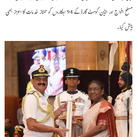
مسلح افواج اور انڈین کوسٹ گارڈ کے 94 اہلکاروں کو ممتاز خدمات کا اعزاز بھی
پیش کیا۔