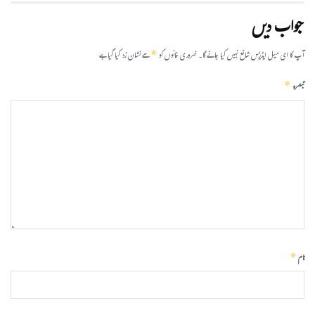
جواب دیں
*
آپ کا ای میل ایڈریس شائع نہیں کیا جائے گا۔
ضروری خانوں کو
سے نشان زد کیا گیا ہے
*
تبصرہ
*
نام