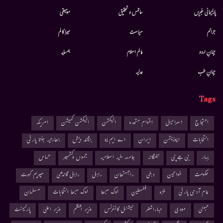
پارلیمانی خبریں
سائنس و تحقیق
موسيقى
جرائم
سیاست
میرا کالم
جہانِ اردو
عالم اسلام
ہمسایہ
جہانِ طب
عدلیہ
Tags
احتجاج
اسرائیل
اقوام متحدہ
الیکشن
الیکشن کمیشن
امریکہ
انتخابات
اپوزیشن
ایران
اے ایم یو
بنگلہ دیش
بھارتیہ جنتا پارٹی
بہار
بی جے پی
تلنگانہ
جامعہ ملیہ اسلامیہ
جموں وکشمیر
حماس
حکومت
خواتین
دہلی
راجستھان
راہل
راہل گاندھی
سپریم کورٹ
عام آدمی پارٹی
غزہ
فلسطین
لوک سبھا
لوک سبھا انتخابات
مسلمان
ممبئی
مودی
مہاراشٹر
نیشنل کانفرنس
وزیر اعظم
وزیر اعلیٰ
پارلیمنٹ