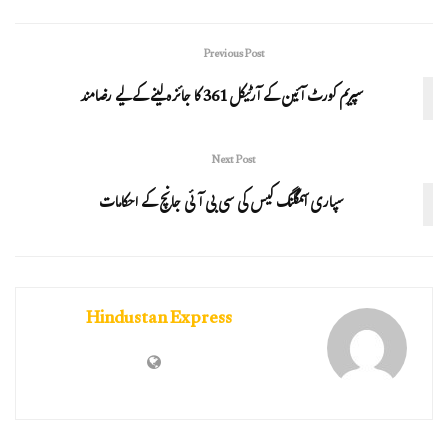
Previous Post
سپریم کورٹ آئین کے آرٹیکل 361 کا جائزہ لینے کے لیے رضامند
Next Post
سپاری اسمگلنگ کیس کی سی بی آئی جانچ کے احکامات
Hindustan Express