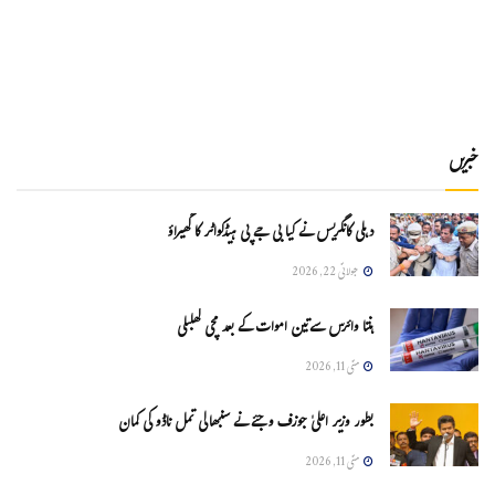
خبریں
دہلی کانگریس نے کیا بی جے پی ہیڈکواٹر کا گھیراؤ
جولائی 22, 2026
ہنتا وائرس سےتین اموات کے بعد مچی کھلبلی
مئی 11, 2026
بطور وزیر اعلیٰ جوزف وجئے نے سنبھالی تمل ناڈو کی کمان
مئی 11, 2026