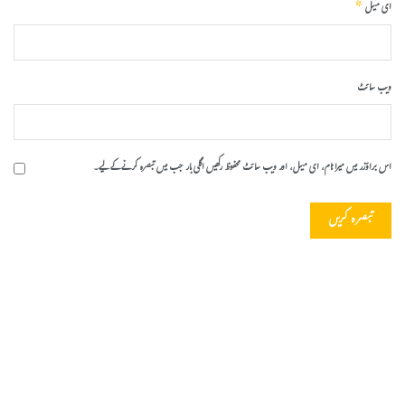
*
ای میل
ویب‌ سائٹ
اس براؤزر میں میرا نام، ای میل، اور ویب سائٹ محفوظ رکھیں اگلی بار جب میں تبصرہ کرنے کےلیے۔