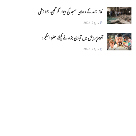
نماز جمعہ کے دوران مسجد کی دیوار گر گئی، 15 زخمی
مارچ 7, 2026
آندھراپردیش میں آبادی بڑھانے کیلئے منفرد اسکیم!
مارچ 7, 2026