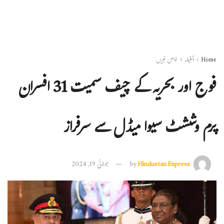
Home
أخبار
خاص خبریں
فوج اور بحریہ کے چیف سمیت 31 افسران
پرم وششٹ سیوا میڈل سے سرفراز
Hindustan Express
by
جولائی 19, 2024