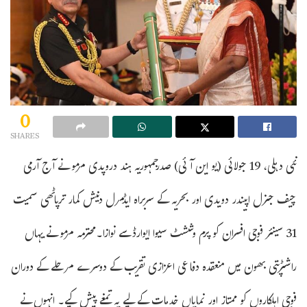
0
SHARES
نئی دہلی، 19 جولائی (یو این آئی) صدرجمہوریہ ہند دروپدی مرمو نے آج آرمی
چیف جنرل اپیندر دویدی اور بحریہ کے سربراہ ایڈمرل دنیش کمار ترپاٹھی سمیت
31 سینئر فوجی افسران کو پرم وششٹ سیوا ایوارڈسے نوازا۔محترمہ مرمو نے یہاں
راشٹرپتی بھون میں منعقدہ دفاعی اعزازی تقریب کے دوسرے مرحلے کے دوران
فوجی اہلکاروں کو ممتاز اور نمایاں خدمات کے لیے یہ تمغے پیش کیے۔ انہوں نے