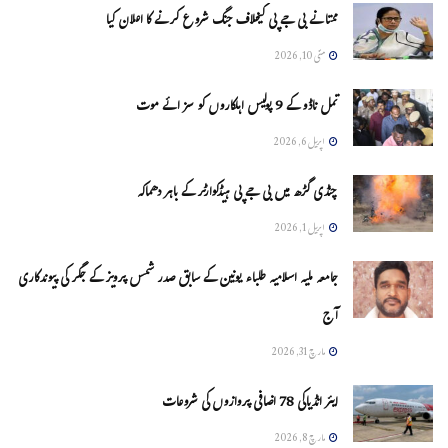
ممتا نے بی جے پی کیخلاف جنگ شروع کرنے کا اعلان کیا
مئی 10, 2026
تمل ناڈو کے 9 پولیس اہلکاروں کو سزائے موت
اپریل 6, 2026
چنڈی گڑھ میں بی جے پی ہیڈکوارٹر کے باہر دھماکہ
اپریل 1, 2026
جامعہ ملیہ اسلامیہ طلباء یونین کے سابق صدر شمس پرویز کے جگر کی پیوندکاری
آج
مارچ 31, 2026
ایئر انڈیاکی 78 اضافی پروازوں کی شروعات
مارچ 8, 2026