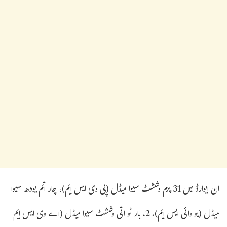
ان ایوارڈ میں 31 پرم وششٹ سیوا میڈل (پی وی ایس ایم)، چار اتم یودھ سیوا
میڈل (یو وائی ایس ایم)، 2، بار ٹو اتی وششٹ سیوا میڈل (اے وی ایس ایم