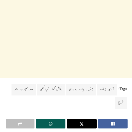
Tags:
آرمی چیف
جنرل اپیندر دویدی
دنیش کمار ترپاٹھی
صدرجمہوریہ ہند
فوج