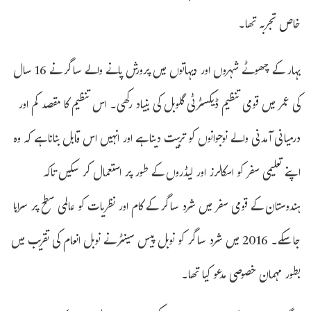
خاص تجربہ تھا۔
بہار کے چھوٹے شہروں اور دیہاتوں میں پرورش پانے والے ساگر نے 16 سال
کی عمر میں قومی تنظیم ڈیکسٹرٹی گلوبل کی بنیاد رکھی۔ اس تنظیم کا مقصد کم اور
درمیانی آمدنی والے نوجوانوں کو تربیت دینا ہے اور انہیں اس قابل بنانا ہے کہ وہ
اپنے تعلیمی سفر کو اسکالرز اور لیڈروں کے طور پر استعمال کر سکیں تاکہ
ہندوستان کے قومی سفر میں شرد ساگر کے کام اور نظریات کو عالمی سطح پر سراہا
جا سکے۔ 2016 میں شرد ساگر کو نوبل پیس سینٹر نے نوبل انعام کی تقریب میں
بطور مہمان خصوصی مدعو کیا تھا۔