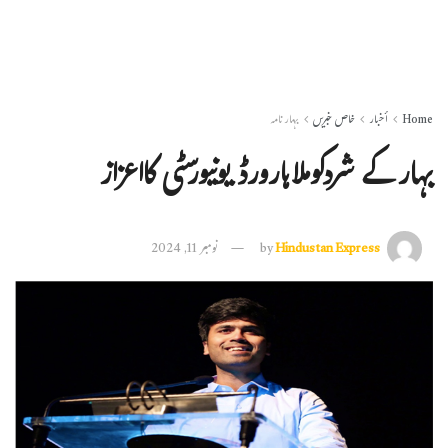
Home
أخبار
خاص خبریں
بہار نامہ
بہار کے شردکوملاہارورڈ یونیورسٹی کااعزاز
Hindustan Express
by
نومبر 11, 2024