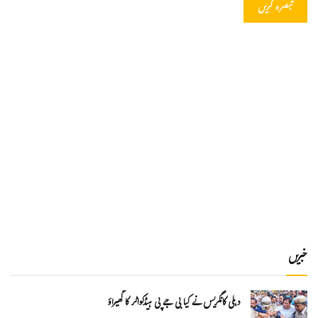
خبریں
دہلی کانگریس نے کیا بی جے پی ہیڈکواٹر کا گھیراؤ