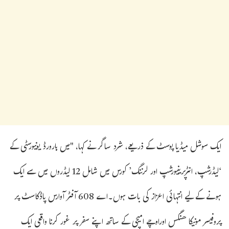
ایک سوشل میڈیا پوسٹ کے ذریعے، شرد ساگر نے کہا، "میں ہارورڈ یونیورسٹی کے
‘لیڈرشپ، انٹرپرینیورشپ اور لرننگ’ کورس میں شامل 12 لیڈروں میں سے ایک
ہونے کے لیے انتہائی اعزاز کی بات ہوں۔اے 608 آفٹر آوارس پاڈکاسٹ پر
پروفیسر مونیکا ھنگس اوراوچے امیچی کے ساتھ اپنے سفر پر غور کرنا واقعی ایک