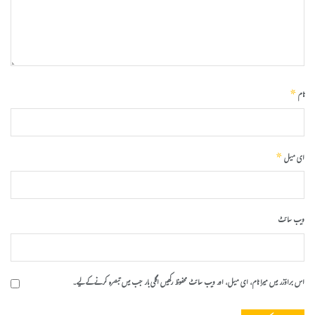
*
نام
*
ای میل
ویب‌ سائٹ
اس براؤزر میں میرا نام، ای میل، اور ویب سائٹ محفوظ رکھیں اگلی بار جب میں تبصرہ کرنے کےلیے۔