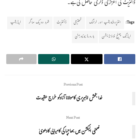
ڈاکٹریٹ کی اعزازی ڈگری حاصل کی ہے۔
Tags:
انٹرپرینیورشپ اور لرننگ
تحقیق
ڈاکٹریٹ
شرد وویک ساگر
لیڈرشپ
لیڈنگ چینج فاؤنڈیشن
ہارورڈ یونیورسٹی
Previous Post
خدا بخش لائبریری کامولانا آزادکو خراج عقیدت
Next Post
ضمنی الیکشن میں بھاجپا کی کامیابی کادعویٰ