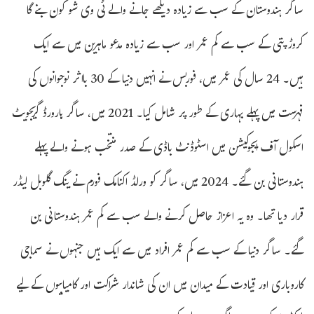
ساگر ہندوستان کے سب سے زیادہ دیکھے جانے والے ٹی وی شو کون بنے گا
کروڑ پتی کے سب سے کم عمر اور سب سے زیادہ مدعو ماہرین میں سے ایک
ہیں۔ 24 سال کی عمر میں، فوربس نے انہیں دنیا کے 30 بااثر نوجوانوں کی
فہرست میں پہلے بہاری کے طور پر شامل کیا۔ 2021 میں، ساگر ہارورڈ گریجویٹ
اسکول آف ایجوکیشن میں اسٹوڈنٹ باڈی کے صدر منتخب ہونے والے پہلے
ہندوستانی بن گئے۔ 2024 میں، ساگر کو ورلڈ اکنامک فورم نے ینگ گلوبل لیڈر
قرار دیا تھا۔ وہ یہ اعزاز حاصل کرنے والے سب سے کم عمر ہندوستانی بن
گئے۔ ساگر دنیا کے سب سے کم عمر افراد میں سے ایک ہیں جنہوں نے سماجی
کاروباری اور قیادت کے میدان میں ان کی شاندار شراکت اور کامیابیوں کے لیے