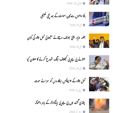
جولائی 22, 2026
ہنتا وائرس سےتین اموات کے بعد مچی کھلبلی
مئی 11, 2026
بطور وزیر اعلیٰ جوزف وجئے نے سنبھالی تمل ناڈو کی کمان
مئی 11, 2026
ممتا نے بی جے پی کیخلاف جنگ شروع کرنے کا اعلان کیا
مئی 10, 2026
تمل ناڈو کے 9 پولیس اہلکاروں کو سزائے موت
اپریل 6, 2026
چنڈی گڑھ میں بی جے پی ہیڈکوارٹر کے باہر دھماکہ
اپریل 1, 2026