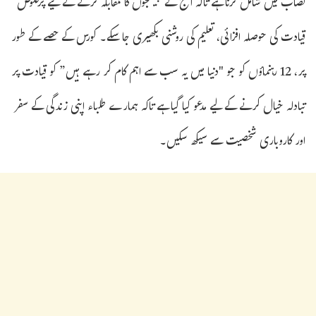
نصاب میں شامل کرنا ہے تاکہ آج کے چیلنجوں کا مقابلہ کرنے کے لیے پرخلوص
قیادت کی حوصلہ افزائی، تعلیم کی روشنی بکھیری جا سکے۔ کورس کے حصے کے طور
پر، 12 رہنماؤں کو جو "دنیا میں یہ سب سے اہم کام کر رہے ہیں” کو قیادت پر
تبادلہ خیال کرنے کے لیے مدعو کیا گیا ہے تاکہ ہمارے طلباء اپنی زندگی کے سفر
اور کاروباری شخصیت سے سیکھ سکیں۔