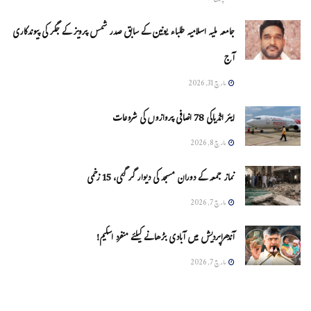
جامعہ ملیہ اسلامیہ طلباء یونین کے سابق صدر شمس پرویز کے جگر کی پیوندکاری
آج
مارچ 31, 2026
ایئر انڈیاکی 78 اضافی پروازوں کی شروعات
مارچ 8, 2026
نماز جمعہ کے دوران مسجد کی دیوار گر گئی، 15 زخمی
مارچ 7, 2026
آندھراپردیش میں آبادی بڑھانے کیلئے منفرد اسکیم!
مارچ 7, 2026