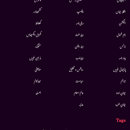
اخبارجہاں
خصوصی پیشکش
کانفرنس
افکارِ جہاں
دلچسپ
کشمیرنامہ
الیکشن
دہلی نامہ
کھلاخط
بزم شمال
دیارِ ملت
کھیل ایکسپریس
بزنس
دیار وطن
متحرك
بہار نامہ
دیارِادب
مذہبی خبریں
پارلیمانی خبریں
سائنس و تحقیق
موسيقى
جرائم
سیاست
میرا کالم
جہانِ اردو
عالم اسلام
ہمسایہ
جہانِ طب
عدلیہ
Tags