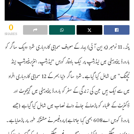
0
SHARES
پٹنہ، 11 نومبر (یو این آئی) بہار کے معروف سماجی کاروباری شرد وویک ساگر کو
ہارورڈ یونیورسٹی میں لیڈرشپ پر ایک باوقار کورس "لیڈرشپ، انٹرپرینیورشپ اینڈ
ٹیچنگ” میں شامل کیا گیا ہے۔شرد ساگر دنیا بھر کے 12 سماجی کاروباری افراد
میں سے ایک ہیں جن کی زندگی کے سفر کو ہارورڈ یونیورسٹی میں گریجویٹ اور
ڈاکٹریٹ کے طلباء کو پڑھائے جانے والے نصاب میں شامل کیا گیا ہے (جسے
ہارورڈ کورس اے608 بھی کہا جاتا ہے) پروفیسر نے مشترکہ طور پر پڑھایا ہے۔