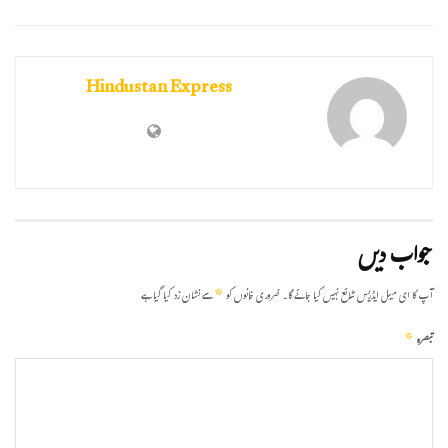
Hindustan Express
جواب دیں
*
آپ کا ای میل ایڈریس شائع نہیں کیا جائے گا۔
ضروری خانوں کو
سے نشان زد کیا گیا ہے
*
تبصرہ