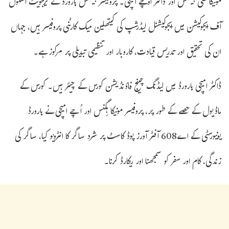
مونیکا سی ہیگنس اور ڈاکٹر اوچے امیچی۔ پروفیسر ہیگنس ہارورڈ کے گریجویٹ اسکول
آف ایجوکیشن میں ایجوکیشنل لیڈرشپ کی کیتھلین میک کارٹنی پروفیسر ہیں، جہاں
ان کی تحقیق اور تدریس قیادت، کاروبار اور تنظیمی تبدیلی پر مرکوز ہے۔
ڈاکٹر امیچی ہارورڈ میں لیڈنگ چینج فاؤنڈیشن کورس کے چیئر ہیں۔ کورس کے
ماڈیول کے حصے کے طور پر، پروفیسر مونیکا ہِگنس اور اُچے امیچی نے ہارورڈ
یونیورسٹی کے اے608 آفٹر آورز پوڈ کاسٹ پر شرد ساگر کا انٹرویو کیا، ساگر کی
زندگی، کام اور سفر کو سمجھنا اور ریکارڈ کرنا۔