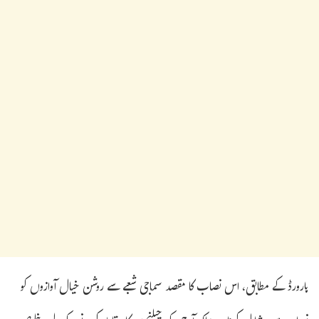
ہارورڈ کے مطابق، اس نصاب کا مقصد سماجی شعبے سے روشن خیال آوازوں کو