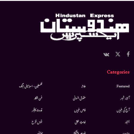
Categories
Featured
حادثہ
فلسطین- اسرائیل جنگ
آئینہ شہر
حقوق انسانی
فن فنکار
آج کی خبریں
خاص خبریں
قدرت کاقہر
أخبار
خدمتِ خلق
قوس قزح