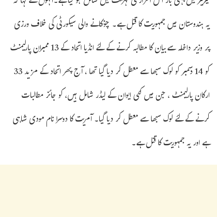
کیرئیر میں پہلی بار اس اعزاز کی فہرست میں شامل ہو گیا ہے۔انہوں نے کہا کہ
یہ ہندوستان میں جمہوریت کا قتل ہے۔ چونکانے والی سیکورٹی کی خلاف ورزی
پر وزیر داخلہ سےبیان کا مطالبہ کرنے کے لئے انڈیا اتحاد کے 13 ممبران پارلیمنٹ
کو 14 دسمبر کو لوک سبھا سے معطل کر دیا گیا تھا ، آج پھر اتحاد کے مزید 33
ارکان پارلیمنٹ ، جن میں کئی ایوان کے لیڈر شامل ہیں، کو جائز مطالبات
کرنے کے لئے لوک سبھا سے معطل کر دیا گیا۔ آمریت کا دوسرا نام مودی شاہی
ہے اور یہ جمہوریت کا قتل ہے۔