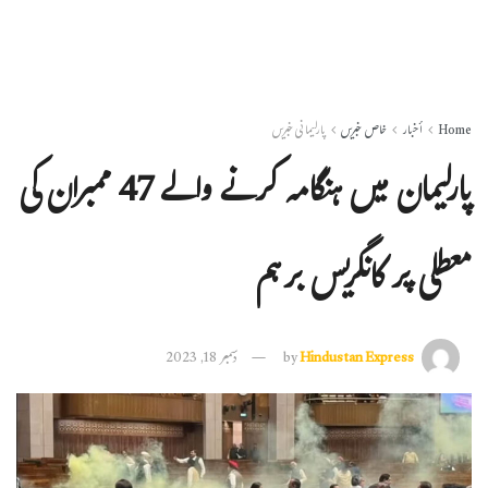
Home
أخبار
خاص خبریں
پارلیمانی خبریں
پارلیمان میں ہنگامہ کرنے والے 47 ممبران کی
معطلی پر کانگریس برہم
Hindustan Express
by
دسمبر 18, 2023