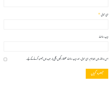
*
ای میل
ویب‌ سائٹ
اس براؤزر میں میرا نام، ای میل، اور ویب سائٹ محفوظ رکھیں اگلی بار جب میں تبصرہ کرنے کےلیے۔