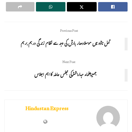
Previous Post
تمل ناڈو میں موسلادھار بارش کی وجہ سے نظام زندگی درہم برہم
Next Post
جمعیۃعلماء مہاراشٹرکی مجلس عاملہ کا اہم اجلاس
Hindustan Express