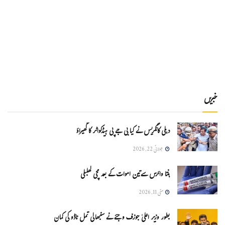
خبریں
دہلی کانگریس نے کیا بی جے پی ہیڈکواٹر کا گھیراؤ
جولائی 22, 2026
ہنتا وائرس سےتین اموات کے بعد مچی کھلبلی
مئی 11, 2026
بطور وزیر اعلیٰ جوزف وجئے نے سنبھالی تمل ناڈو کی کمان