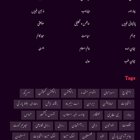
بہار نامہ
دیارِادب
مذہبی خبریں
پارلیمانی خبریں
سائنس و تحقیق
موسيقى
جرائم
سیاست
میرا کالم
جہانِ اردو
عالم اسلام
ہمسایہ
جہانِ طب
عدلیہ
Tags
احتجاج
اسرائیل
اقوام متحدہ
الیکشن
الیکشن کمیشن
امریکہ
انتخابات
اپوزیشن
ایران
اے ایم یو
بنگلہ دیش
بھارتیہ جنتا پارٹی
بہار
بی جے پی
تلنگانہ
جامعہ ملیہ اسلامیہ
جموں وکشمیر
حماس
حکومت
خواتین
دہلی
راجستھان
راہل
راہل گاندھی
سپریم کورٹ
عام آدمی پارٹی
غزہ
فلسطین
لوک سبھا
لوک سبھا انتخابات
مسلمان