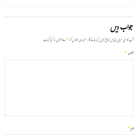
جواب دیں
*
آپ کا ای میل ایڈریس شائع نہیں کیا جائے گا۔
ضروری خانوں کو
سے نشان زد کیا گیا ہے
*
تبصرہ
*
نام