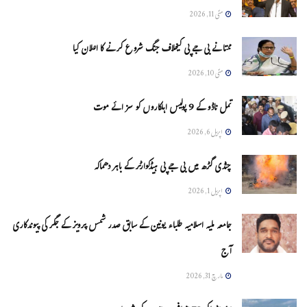
مئی 11, 2026
ممتا نے بی جے پی کیخلاف جنگ شروع کرنے کا اعلان کیا
مئی 10, 2026
تمل ناڈو کے 9 پولیس اہلکاروں کو سزائے موت
اپریل 6, 2026
چنڈی گڑھ میں بی جے پی ہیڈکوارٹر کے باہر دھماکہ
اپریل 1, 2026
جامعہ ملیہ اسلامیہ طلباء یونین کے سابق صدر شمس پرویز کے جگر کی پیوندکاری
آج
مارچ 31, 2026