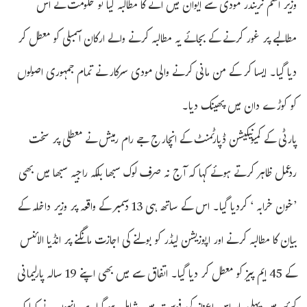
وزیر اعظم نریندر مودی سے ایوان میں آنے کا مطالبہ کیا تو حکومت نے اس
مطالبے پر غور کرنے کے بجائے یہ مطالبہ کرنے والے ارکان اسمبلی کو معطل کر
دیا گیا۔ ایسا کر کے من مانی کرنے والی مودی سرکار نے تمام جمہوری اصولوں
کو کوڑے دان میں پھینک دیا۔
پارٹی کے کمیونیکیشن ڈپارٹمنٹ کے انچارج جے رام رمیش نے معطلی پر سخت
ردعمل ظاہر کرتے ہوئے کہا کہ آج نہ صرف لوک سبھا بلکہ راجیہ سبھا میں بھی
’خون خرابہ ‘ کردیا گیا۔ اس کے ساتھ ہی 13 دسمبر کے واقعہ پر وزیر داخلہ کے
بیان کا مطالبہ کرنے اور اپوزیشن لیڈر کو بولنے کی اجازت مانگنے پر انڈیا الائنس
کے 45 ایم پیز کو معطل کر دیا گیا۔ اتفاق سے میں بھی اپنے 19 سالہ پارلیمانی