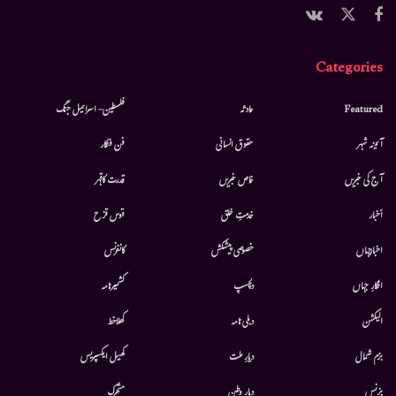
Categories
Featured
حادثہ
فلسطین- اسرائیل جنگ
آئینہ شہر
حقوق انسانی
فن فنکار
آج کی خبریں
خاص خبریں
قدرت کاقہر
أخبار
خدمتِ خلق
قوس قزح
اخبارجہاں
خصوصی پیشکش
کانفرنس
افکارِ جہاں
دلچسپ
کشمیرنامہ
الیکشن
دہلی نامہ
کھلاخط
بزم شمال
دیارِ ملت
کھیل ایکسپریس
بزنس
دیار وطن
متحرك