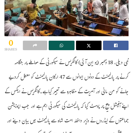
0
SHARES
نئی دہلی، 18 دسمبر (یو این آئی) کانگریس نے سیکورٹی کے معاملے پر ہنگامہ
کرنے پر پارلیمنٹ کے دونوں ایوانوں سے 47 ارکان پارلیمنٹ کو معطل کردیے
جانے کو من مانی اور آمریت کے مظاہرہ سے تعبیر کیا ہے۔کانگریس نے ایکس کے
اپنے آفیشل پیج پر پوسٹ کیا کہ پارلیمنٹ کی سیکورٹی اہم ہے اور جب اپوزیشن
جماعتوں کے لیڈروں نے وزیر داخلہ امت شاہ سے پارلیمنٹ میں بیان دینے اور