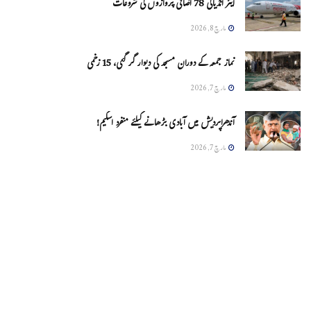
ایئر انڈیاکی 78 اضافی پروازوں کی شروعات
مارچ 8, 2026
نماز جمعہ کے دوران مسجد کی دیوار گر گئی، 15 زخمی
مارچ 7, 2026
آندھراپردیش میں آبادی بڑھانے کیلئے منفرد اسکیم!
مارچ 7, 2026