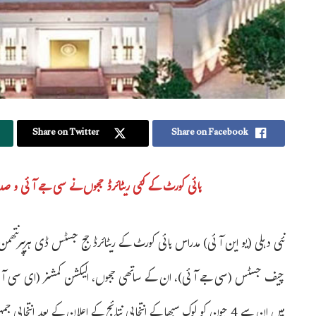
Share on Twitter
Share on Facebook
ہائی کورٹ کے کئی ریٹائرڈ ججوں نے سی جے آئی و ص
نئی دہلی (یو این آئی) مدراس ہائی کورٹ کے ریٹائرڈ جج جسٹس ڈی ہریپرنت
چیف جسٹس (سی جے آئی)، ان کے ساتھی ججوں، الیکشن کمشنر (ای سی آئی) 
میں ان سے 4 جون کو لوک سبھا کے انتخابی نتائج کے اعلان کے بعد