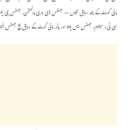
ہائی کورٹ کے چھ سابق ججوں – جسٹس ڈی ہری پرنھتمن، جسٹس جی ایم اک
سی ٹی۔ سیلوم، جسٹس ایس ویملا اور پٹنہ ہائی کورٹ کے سابق جج جسٹس انجن