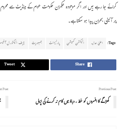
کرائے جا رہے ہیں اور اگر موجودہ حکمران حکومت عوام کے مینڈیٹ سے محروم ہ
پر آئینی بحران پیدا ہو سکتا ہے۔
Tags:
اعلیٰ عدلیہ
الیکشن کمیشن
پارلیمنٹ
جمہوریت
چیف الیکٹورل آفیسر
Tweet
Share
t Post
Previous Post
کھڑگے کا افسروں کو خط ، دباؤ میں کام نہ کرنے کی اپیل
ج