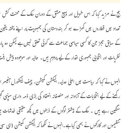
جج نے مزید کہا کہ اس طویل اور وسیع مشق کے دوران ملک کے محنت کش عوا
تعداد میں قطاروں میں کھڑے ہو کر ہندوستان کی جمہوریت پر اپنے پختہ یقین 
نظریات اور انتخابی جمہوری اقدار کے لیے پرعزم ہیں۔ حالیہ اور موجودہ پیش 
انہوں نے کہا کہ ریاست میں اعلیٰ عدلیہ، الیکشن کمیشن، چیف الیکٹورل آفیسر اور
رکھنے کے لیے انتخابات کے آزادانہ اور منصفانہ انعقاد کی بڑی ذمہ داری سونپ
سنگین رہے ہیں ۔ ملک کے بیشتر لوگوں کے ذہنوں میں کچھ حقیقی خدشات ہی