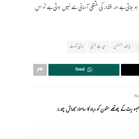
و جاتی ہے اور اقتدار کی منتقلی آسانی سے نہیں ہوتی ہے تو اس
چیف جسٹس
سی جے آئی
ہائی کورٹ
Send
Nex
مہو ریت کے چوتھے ستون کو دباو کا سامنا:سبھاش چندرا