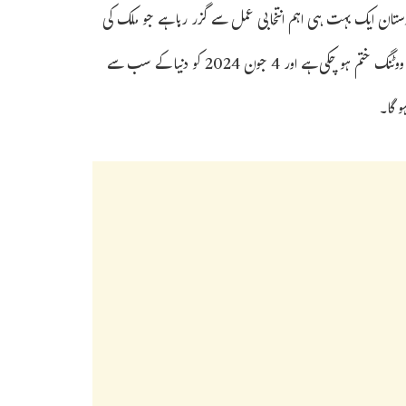
ندوستان ایک بہت ہی اہم انتخابی عمل سے گزر رہا ہے جو ملک کی
جمہوریت کے مستقبل اور آئین کے وجود کا تعین کر سکتا ہے۔انہوں نے کہا کہ ووٹنگ ختم ہو چکی ہے اور 4 جون 2024 کو دنیا کے سب سے
و گا۔