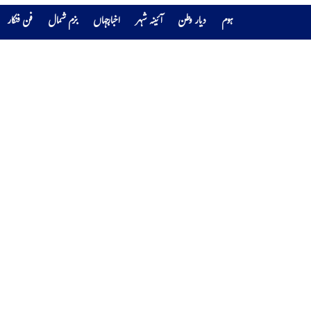
ہوم
دیار وطن
آئینہ شہر
اخبارجہاں
بزم شمال
فن فنکار