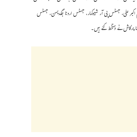
بر علی، جسٹس پی آر شیوکمار، جسٹس ارونا جگدیسن، جسٹس
ا پرکاش نے دستخط کئے ہیں۔