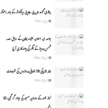
چنڈی گڑھ میں بی جے پی ہیڈکوارٹر کے باہر دھماکہ
اپریل 1, 2026
جامعہ ملیہ اسلامیہ طلباء یونین کے سابق صدر
شمس پرویز کے جگر کی پیوندکاری آج
مارچ 31, 2026
ایئر انڈیاکی 78 اضافی پروازوں کی شروعات
مارچ 8, 2026
نماز جمعہ کے دوران مسجد کی دیوار گر گئی، 15