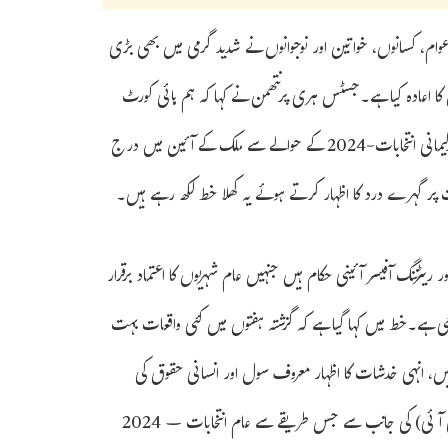
م، کسانوں، خواتین اور نوجوانوں نے شدید گرمی میں بھی بڑی
کا اعادہ کیا ہے۔جسٹس ہری پرنتھمن نے کہا کہ ہم ہائی کورٹ
کے سابق ججز جن کا کسی سیاسی جماعت سے کوئی تعلق نہیں ہے لیکن وہ پارلیمانی انتخابات-2024 کے حوالے سے ملک کے آئین میں درج
رفت پر گہرے درد کا اظہار کرتے ہوئے یہ کھلا خط لکھ رہے ہیں۔
 ریٹرننگ آفیسر آئینی حکام ہیں جنہیں عام شہریوں کا اعتماد برقرار
ی گئی ہے۔خط میں کہا گیا ہے کہ گزشتہ ہفتوں میں کئی واقعات بہت
ں، انہی خدشات کا اظہار معروف سول اور انسانی حقوق کی
تنظیموں اور کارکنوں نے بھی کیا ہے۔انہوں نے لکھا کہ الیکشن کمیشن (ای سی آئی) کی جانب سے جس طریقے سے عام انتخابات – 2024