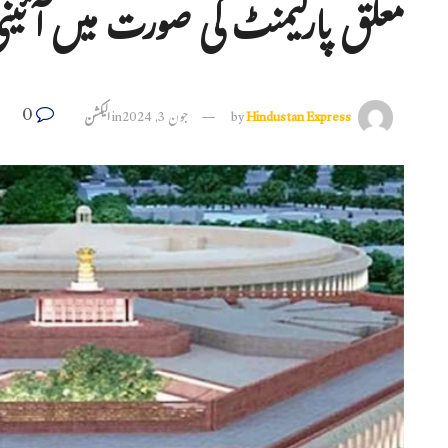
معلق پارلیمنٹ کی صورت میں آئینی
0
Hindustan Express
by
جون 3, 2024
in
الیکشن