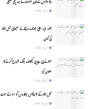
ہنتا وائرس سےتین اموات کے بعد مچی کھلبلی
مئی 11, 2026
بطور وزیر اعلیٰ جوزف وجئے نے سنبھالی تمل ناڈو
کی کمان
مئی 11, 2026
ممتا نے بی جے پی کیخلاف جنگ شروع کرنے کا
اعلان کیا
مئی 10, 2026
تمل ناڈو کے 9 پولیس اہلکاروں کو سزائے موت
اپریل 6, 2026