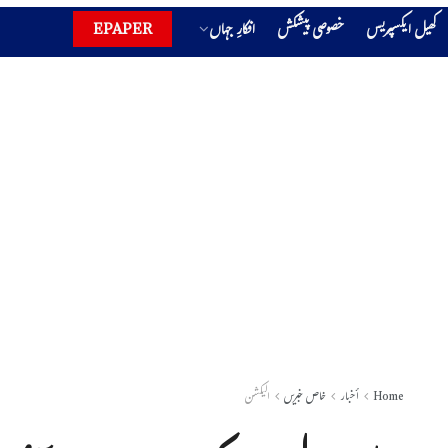
کھیل ایکسپریس
خصوصی پیشکش
افکارِ جہاں
EPAPER
Home
أخبار
خاص خبریں
الیکشن