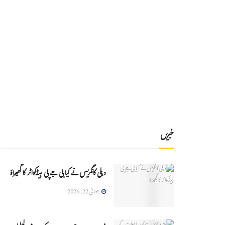
خبریں
دہلی کانگریس نے کیا بی جے پی ہیڈکواٹر کا گھیراؤ
جولائی 22, 2026