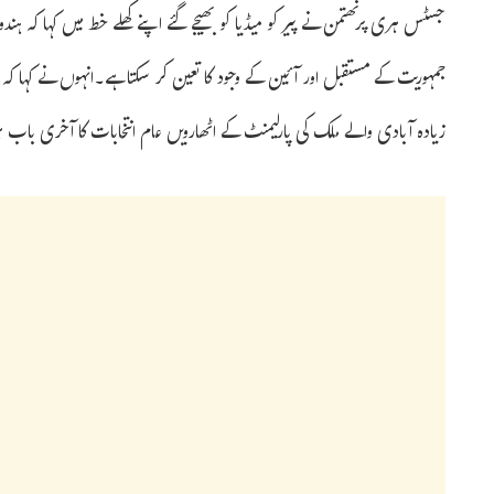
جسٹس ہری پرنھتمن نے پیر کو میڈیا کو بھیجے گئے اپنے کھلے خط میں کہا کہ ہ
زیادہ آبادی والے ملک کی پارلیمنٹ کے اٹھارویں عام انتخابات کا آخری باب ہ