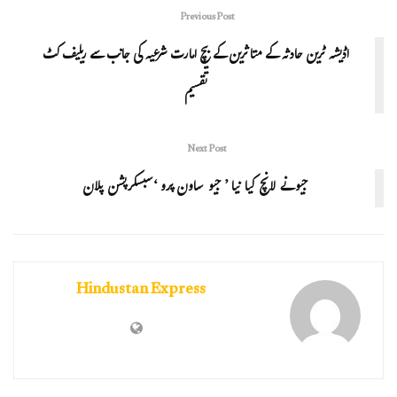
Previous Post
اڈیشہ ٹرین حادثہ کے متاثرین کے بیچ امارت شرعیہ کی جانب سے ریلیف کٹ
تقسیم
Next Post
جیو نے لانچ کیا نیا ’ جیو ساون پرو ‘سبسکرپشن پلان
Hindustan Express