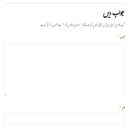
جواب دیں
*
آپ کا ای میل ایڈریس شائع نہیں کیا جائے گا۔
ضروری خانوں کو
سے نشان زد کیا گیا ہے
*
تبصرہ
*
نام