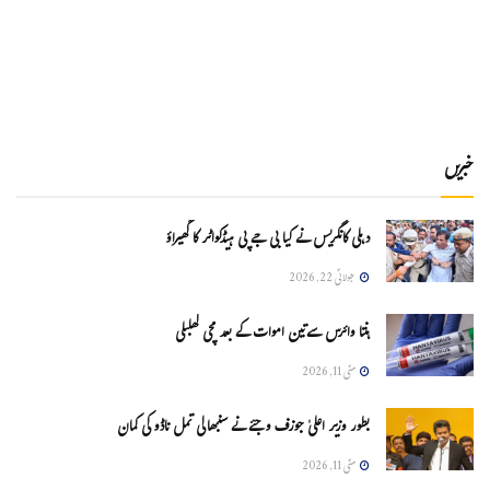
خبریں
دہلی کانگریس نے کیا بی جے پی ہیڈکواٹر کا گھیراؤ
جولائی 22, 2026
ہنتا وائرس سےتین اموات کے بعد مچی کھلبلی
مئی 11, 2026
بطور وزیر اعلیٰ جوزف وجئے نے سنبھالی تمل ناڈو کی کمان
مئی 11, 2026