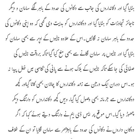
ہٹایا گیا اور دکانداروں کی جانب سے دکانوں کی حدود کے باہر لگے سامان و دیگر
ناجائز تجاوزات کو ہٹایا گیا اور دوکانداروں کو ہدایت دی گئی کہ وہ اپنی دکانوں کی
حدود کے باہر سامان نہ لگائیں۔اس کے علاوہ نالیوں کے اوپر سے بھی سامان کو
ہٹایا گیا اور نالیوں پر سامان لگانے سے بھی منع کیا گیا تاکہ بروقت نالیوں کی
صفائی کی جا سکے تاکہ نالیوں کے بلاک ہونے سے پانی کی نکاسی میں خلل پیدا نہ
ہو۔اس دوران ایک درجن سے زائد دکانداروں کا چالان بھی کاٹا گیااور کچھ
دوکانداروں سے جرمانہ بھی وصول کیا گیا، وہیں کچھ دکانداروں کو وارننگ دیکر
چھوڑ دیا گیا۔اس موقع پر ایس ڈی ایم نے وارننگ دیتے ہوئے کہا کہ اگر
دوکان داروں نے دکانوں کی حدود کے باہرپھر سے سامان لگایا تو ان کے خلاف