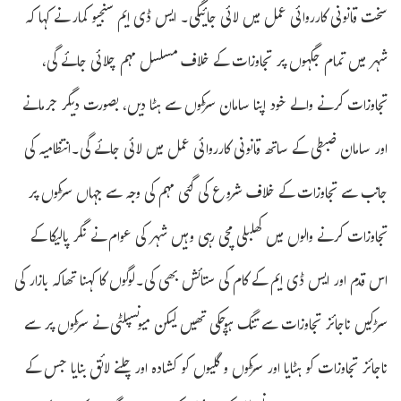
سخت قانونی کارروائی عمل میں لائی جائیگی۔ ایس ڈی ایم سنجیو کمار نے کہا کہ
شہر میں تمام جگہوں پر تجاوزات کے خلاف مسلسل مہم چلائی جائے گی،
تجاوزات کرنے والے خود اپنا سامان سڑکوں سے ہٹا دیں، بصورت دیگر جرمانے
اور سامان ضبطی کے ساتھ قانونی کارروائی عمل میں لائی جائے گی۔انتظامیہ کی
جانب سے تجاوزات کے خلاف شروع کی گئی مہم کی وجہ سے جہاں سڑکوں پر
تجاوزات کرنے والوں میں کھلبلی مچی رہی وہیں شہر کی عوام نے نگر پالیکا کے
اس قدم اور ایس ڈی ایم کے کام کی ستائش بھی کی۔لوگوں کا کہنا تھاکہ بازار کی
سڑکیں ناجائز تجاوزات سے تنگ ہوچکی تھیں لیکن میونسپلٹی نے سڑکوں پر سے
ناجائز تجاوزات کو ہٹایا اور سڑکوں و گلیوں کو کشادہ اور چلنے لائق بنایا جس کے