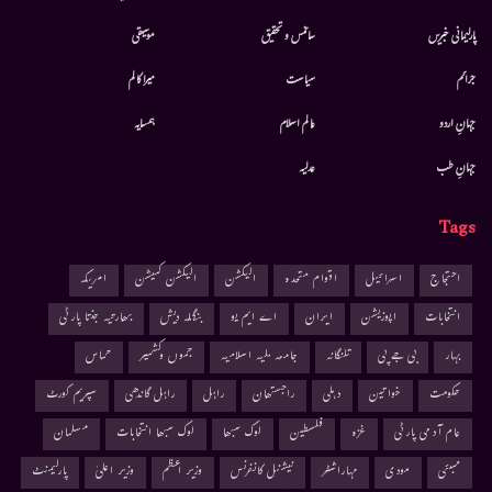
پارلیمانی خبریں
سائنس و تحقیق
موسيقى
جرائم
سیاست
میرا کالم
جہانِ اردو
عالم اسلام
ہمسایہ
جہانِ طب
عدلیہ
Tags
احتجاج
اسرائیل
اقوام متحدہ
الیکشن
الیکشن کمیشن
امریکہ
انتخابات
اپوزیشن
ایران
اے ایم یو
بنگلہ دیش
بھارتیہ جنتا پارٹی
بہار
بی جے پی
تلنگانہ
جامعہ ملیہ اسلامیہ
جموں وکشمیر
حماس
حکومت
خواتین
دہلی
راجستھان
راہل
راہل گاندھی
سپریم کورٹ
عام آدمی پارٹی
غزہ
فلسطین
لوک سبھا
لوک سبھا انتخابات
مسلمان
ممبئی
مودی
مہاراشٹر
نیشنل کانفرنس
وزیر اعظم
وزیر اعلیٰ
پارلیمنٹ