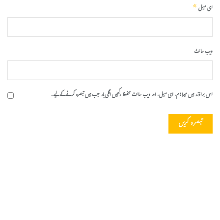
*
ای میل
ویب‌ سائٹ
اس براؤزر میں میرا نام، ای میل، اور ویب سائٹ محفوظ رکھیں اگلی بار جب میں تبصرہ کرنے کےلیے۔