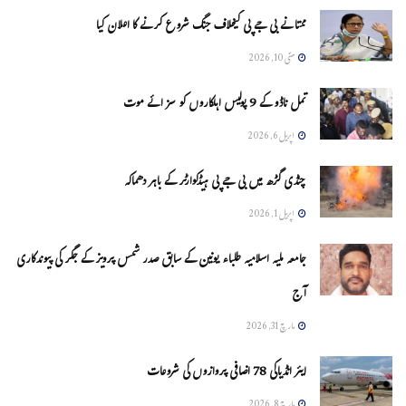
ممتا نے بی جے پی کیخلاف جنگ شروع کرنے کا اعلان کیا
مئی 10, 2026
تمل ناڈو کے 9 پولیس اہلکاروں کو سزائے موت
اپریل 6, 2026
چنڈی گڑھ میں بی جے پی ہیڈکوارٹر کے باہر دھماکہ
اپریل 1, 2026
جامعہ ملیہ اسلامیہ طلباء یونین کے سابق صدر شمس پرویز کے جگر کی پیوندکاری
آج
مارچ 31, 2026
ایئر انڈیاکی 78 اضافی پروازوں کی شروعات
مارچ 8, 2026