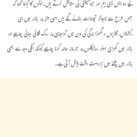
لیے وہ ایس ڈی ایم اور میونسپلٹی کی ستائش کرتے ہیں۔لوگوں کا کہنا تھا کہ
جس طرح سے ناجائز تجاوزات ہٹائے گئے ہیں اسی طرز پر بازار میں ای
رکشاؤں، گاڑیوں و گھوڑا بوگی کی دن میں آواجاہی پر روک لگائی جانی چاہیے اور
بازار میں کھڑی موٹر سائیکلوں پر جرمانہ عائد کرنا چاہیے کیونکہ انکی وجہ سے بھی
بازار میں چلنے میں زبردست دقت پیش آتی ہے۔