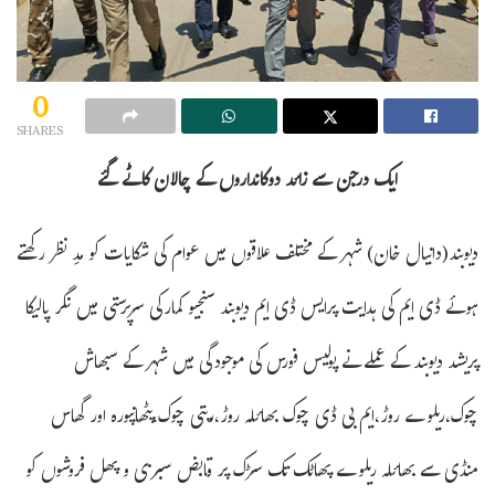
0
SHARES
ایک درجن سے زائد دوکانداروں کے چالان کاٹے گئے
دیوبند(دانیال خان) شہر کے مختلف علاقوں میں عوام کی شکایات کو مدِ نظر رکھتے
ہوئے ڈی ایم کی ہدایت پرایس ڈی ایم دیوبند سنجیو کمارکی سرپرستی میں نگر پالیکا
پریشد دیوبند کے عملے نے پولیس فورس کی موجودگی میں شہر کے سبھاش
چوک،ریلوے روڑ،ایم بی ڈی چوک بھائلہ روڑ،ریتی چوک،پٹھانپورہ اور گھاس
منڈی سے بھائلہ ریلوے پھاٹک تک سڑک پر قابض سبزی و پھل فروشوں کو