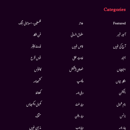
Categories
Featured
حادثہ
فلسطین- اسرائیل جنگ
آئینہ شہر
حقوق انسانی
فن فنکار
آج کی خبریں
خاص خبریں
قدرت کاقہر
أخبار
خدمتِ خلق
قوس قزح
اخبارجہاں
خصوصی پیشکش
کانفرنس
افکارِ جہاں
دلچسپ
کشمیرنامہ
الیکشن
دہلی نامہ
کھلاخط
بزم شمال
دیارِ ملت
کھیل ایکسپریس
بزنس
دیار وطن
متحرك
بہار نامہ
دیارِادب
مذہبی خبریں