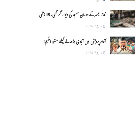
نماز جمعہ کے دوران مسجد کی دیوار گر گئی، 15 زخمی
مارچ 7, 2026
آندھراپردیش میں آبادی بڑھانے کیلئے منفرد اسکیم!
مارچ 7, 2026