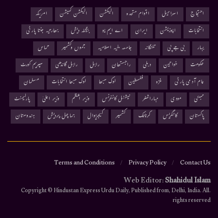
احتجاج
اسرائیل
اقوام متحدہ
الیکشن
الیکشن کمیشن
امریکہ
انتخابات
اپوزیشن
ایران
اے ایم یو
بنگلہ دیش
بھارتیہ جنتا پارٹی
بہار
بی جے پی
تلنگانہ
جامعہ ملیہ اسلامیہ
جموں وکشمیر
حماس
حکومت
خواتین
دہلی
راجستھان
راہل
راہل گاندھی
سپریم کورٹ
عام آدمی پارٹی
غزہ
فلسطین
لوک سبھا
لوک سبھا انتخابات
مسلمان
ممبئی
مودی
مہاراشٹر
نیشنل کانفرنس
وزیر اعظم
وزیر اعلیٰ
پارلیمنٹ
پاکستان
کانگریس
کرناٹک
کشمیر
کیجریوال
ہماچل پردیش
ہندوستان
Terms and Conditions
Privacy Policy
Contact Us
Web Editor:
Shahidul Islam
.Copyright © Hindustan Express Urdu Daily, Published from, Delhi, India. All
rights reserved