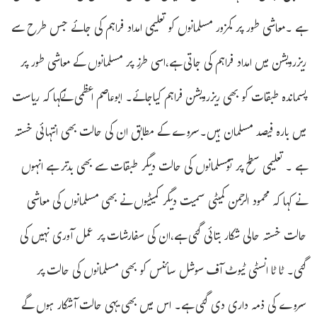
ہے ۔معاشی طور پر کمزور مسلمانوں کو تعلیمی امداد فراہم کی جائے جس طرح سے
ریزرویشن میں امداد فراہم کی جاتی ہے،اسی طرز پر مسلمانوں کے معاشی طور پر
پسماندہ طبقات کو بھی ریزرویشن فراہم کیاجائے۔ ابوعاصم اعظمی نےکہا کہ ریاست
میں بارہ فیصد مسلمان ہیں۔سروے کے مطابق ان کی حالت بھی انتہائی خستہ
ہے ۔ تعلیمی سطح پر تومسلمانوں کی حالت دیگر طبقات سے بھی بدتر ہے انہوں
نے کہا کہ محمود الرحمن کمیٹی سمیت دیگر کمیٹیوں نے بھی مسلمانوں کی معاشی
حالت خستہ حالی شکار بتائی گئی ہے،ان کی سفارشات پر عمل آوری نہیں کی
گئی۔ ٹا ٹا انسٹی ٹیوٹ آف سوشل سائنس کو بھی مسلمانوں کی حالت پر
سروے کی ذمہ داری دی گئی ہے۔ اس میں بھی یہی حالت آشکار ہوں گے