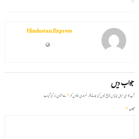
Hindustan Express
جواب دیں
*
آپ کا ای میل ایڈریس شائع نہیں کیا جائے گا۔
ضروری خانوں کو
سے نشان زد کیا گیا ہے
*
تبصرہ