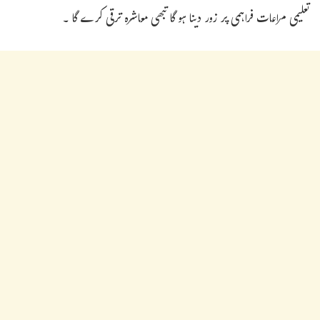
تعلیمی مراعات فراہمی پر زور دینا ہو گا تبھی معاشرہ ترقی کرے گا ۔