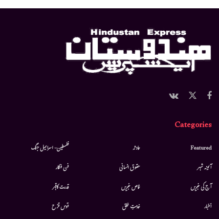
Categories
Featured
حادثہ
فلسطین- اسرائیل جنگ
آئینہ شہر
حقوق انسانی
فن فنکار
آج کی خبریں
خاص خبریں
قدرت کاقہر
أخبار
خدمتِ خلق
قوس قزح