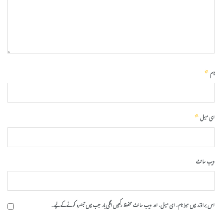
*
نام
*
ای میل
ویب‌ سائٹ
اس براؤزر میں میرا نام، ای میل، اور ویب سائٹ محفوظ رکھیں اگلی بار جب میں تبصرہ کرنے کےلیے۔