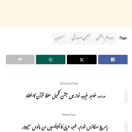
Tags:
ابوعاصم اعظمی
تعلیمی پسماندگی
مسلمان
Previous Post
مدرسہ خواجہ غریب نواز میں جشن تکمیل حفظ قرآن کا انعقاد
Next Post
ریسرچ اسکالرس فورم، شعبۂ عربی کا اکتالیسویں ان ہائوس سیمینار