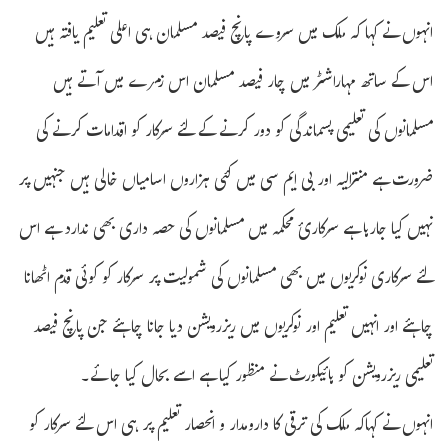
انہوں نے کہا کہ ملک میں سروے پانچ فیصد مسلمان ہی اعلی تعلیم یافتہ ہیں
اس کے ساتھ مہاراشٹر میں چار فیصد مسلمان اس زمرے میں آتے ہیں
مسلمانوں کی تعلیمی پسماندگی کو دور کرنے کے لئے سرکار کو اقدامات کرنے کی
ضرورت ہے منترالیہ اور بی ایم سی میں کئی ہزاروں اسامیاں خالی ہیں جنہیں پر
نہیں کیا جارہا ہے سرکارئ محکمہ میں مسلمانوں کی حصہ داری بھی ندارد ہے اس
لئے سرکاری نوکریوں میں بھی مسلمانوں کی شمولیت پر سرکار کو کوئی قدم اٹھانا
چاہئے اور انہیں تعلیم اور نوکریوں میں ریزرویشن دیا جانا چاہئے جن پانچ فیصد
تعلیمی ریزرویشن کو ہائیکورٹ نے منظور کیا ہے اسے بحال کیا جا ئے۔
انہوں نے کہاکہ ملک کی ترقی کا دارومدار و انحصار تعلیم پر ہی اس لئے سرکار کو