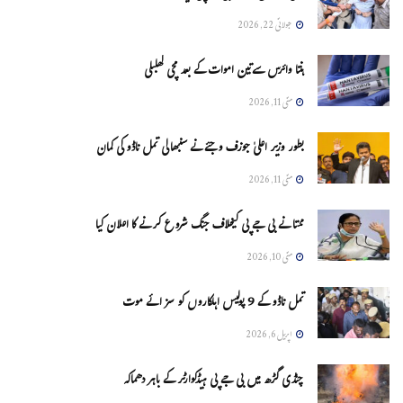
جولائی 22, 2026
ہنتا وائرس سےتین اموات کے بعد مچی کھلبلی
مئی 11, 2026
بطور وزیر اعلیٰ جوزف وجئے نے سنبھالی تمل ناڈو کی کمان
مئی 11, 2026
ممتا نے بی جے پی کیخلاف جنگ شروع کرنے کا اعلان کیا
مئی 10, 2026
تمل ناڈو کے 9 پولیس اہلکاروں کو سزائے موت
اپریل 6, 2026
چنڈی گڑھ میں بی جے پی ہیڈکوارٹر کے باہر دھماکہ