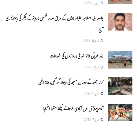
اپریل 1, 2026
جامعہ ملیہ اسلامیہ طلباء یونین کے سابق صدر شمس پرویز کے جگر کی پیوندکاری
آج
مارچ 31, 2026
ایئر انڈیاکی 78 اضافی پروازوں کی شروعات
مارچ 8, 2026
نماز جمعہ کے دوران مسجد کی دیوار گر گئی، 15 زخمی
مارچ 7, 2026
آندھراپردیش میں آبادی بڑھانے کیلئے منفرد اسکیم!
مارچ 7, 2026