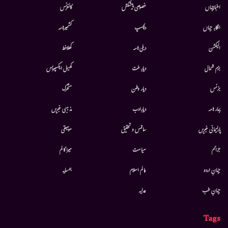
اخبارجہاں
خصوصی پیشکش
کانفرنس
افکارِ جہاں
دلچسپ
کشمیرنامہ
الیکشن
دہلی نامہ
کھلاخط
بزم شمال
دیارِ ملت
کھیل ایکسپریس
بزنس
دیار وطن
متحرك
بہار نامہ
دیارِادب
مذہبی خبریں
پارلیمانی خبریں
سائنس و تحقیق
موسيقى
جرائم
سیاست
میرا کالم
جہانِ اردو
عالم اسلام
ہمسایہ
جہانِ طب
عدلیہ
Tags