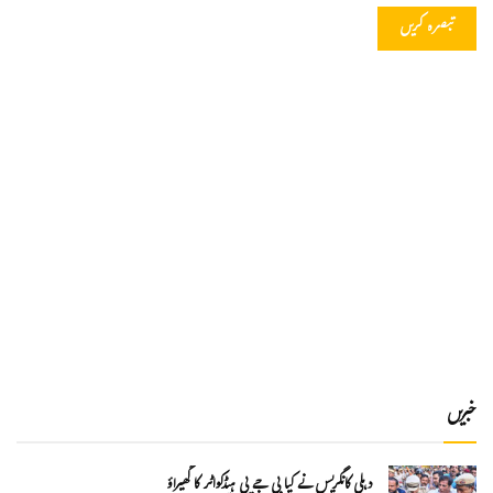
خبریں
دہلی کانگریس نے کیا بی جے پی ہیڈکواٹر کا گھیراؤ