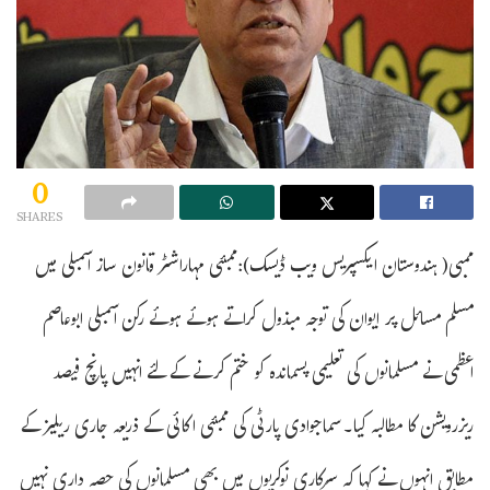
0
SHARES
ممبی( ہندوستان ایکسپریس ویب ڈیسک):ممبئی مہاراشٹر قانون ساز اسمبلی میں
مسلم مسائل پر ایوان کی توجہ مبذول کراتے ہوئے ہوئے رکن اسمبلی ابوعاصم
اعظمی نے مسلمانوں کی تعلیمی پسماندہ کو ختم کرنے کے لئے انہیں پانچ فیصد
ریزرویشن کا مطالبہ کیا۔سماجوادی پارٹی کی ممبئی اکائی کے ذریعہ جاری ریلیز کے
مطابق انہوں نے کہا کہ سرکاری نوکریوں میں بھی مسلمانوں کی حصہ داری نہیں