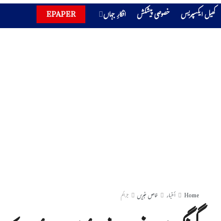
کھیل ایکسپریس
خصوصی پیشکش
افکارِ جہاں
EPAPER
Home
أخبار
خاص خبریں
جرائم