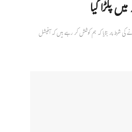
میں پکڑا گیا
 کی شرط پر بتایا کہ ہم کوشش کر رہے ہیں کہ آفیشل