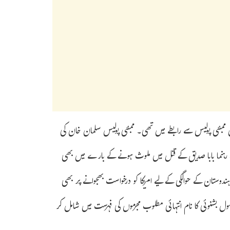
ں ممبئی پولیس سے رابطے میں تھی۔ ممبئی پولیس سلمان خان کی
ی فائرنگ اور 12 اکتوبر کو این سی پی کے رہنما بابا صدیق کے قتل میں ملوث ہونے کے بارے میں بھی
ندوستان کے حوالگی کے لیے امریکا کو درخواست بھجوانے پر بھی
ول بشنوئی کا نام انتہائی مطلوب مجرموں کی فہرست میں شامل کر