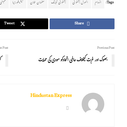
Tags:
انعام
انمول بشنوئی
بشنوئی گینگ
سلمان خان
کیلیفورنیا
ممبئی
Tweet
Share
t Post
Previous Post
بھوک اور غربت کیخلاف عالمی اتحادکو مودی کی حمایت
ک
Hindustan Express