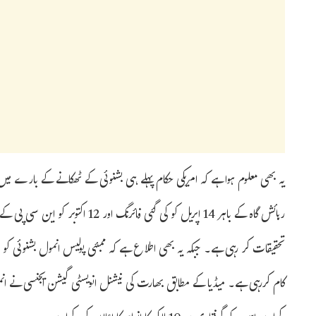
یہ بھی معلوم ہوا ہے کہ امریکی حکام پہلے ہی بشنوئی کے ٹھکانے کے بارے می
رہائش گاہ کے باہر 14 اپریل کو کی گئ
تحقیقات کر رہی ہے۔ جبکہ یہ بھی اطلاع ہے کہ ممبئی پولیس انمول بشنوئی کو ہ
کام کررہی ہے۔ میڈیا کے مطابق بھارت کی نیشنل انویسٹی گیشن ایجنسی نے انم