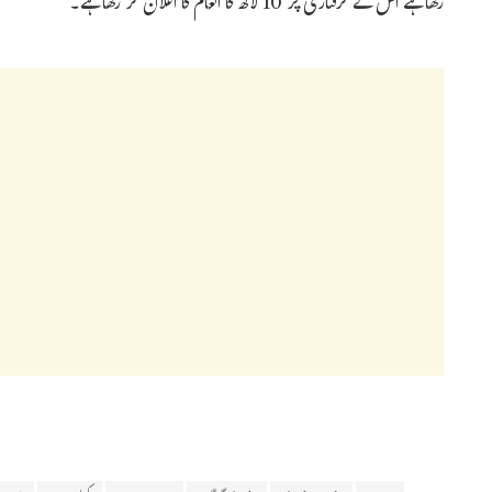
رکھا ہے اس کے گرفتاری پر 10 لاکھ کا انعام کا اعلان کر رکھا ہے۔