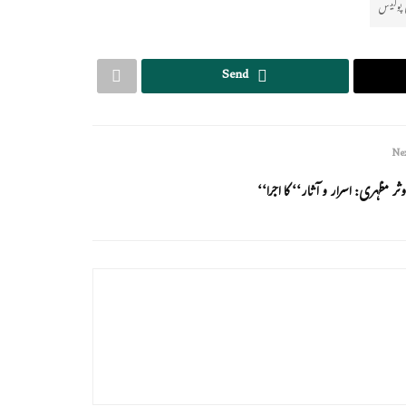
 پولیس
Send
Nex
وثر مظہری: اسرار و آثار‘‘ کا اجرا‘‘