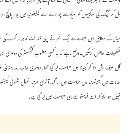
پیشرفت سے باخبر ہندوستانی ایجنسیوں کے حکام نے پیر کو بتایا کہ انھیں انکے ذ
مل کر گینگ کی سرگرمیوں کو امریکا سے چلاتا ہے اسے کیلیفورنیا میں چار پانچ ر
میڈیا کے مطابق اس حوالے سے ایک افسر نے اپنی شناخت ظاہر نہ کرنے کی شر
تفصیلات حاصل کرسکیں۔واضح رہے کہ یہ کسی مطلوب گینگسٹر کی دوسری بڑی
گل عرف ارش دلا کو کینیڈا میں حراست لیا گیا تھا۔دوسری جانب ہندوستانی ح
حالات میں کیلیفورنیا میں حراست میں لیا گیا، آخری مرتبہ انمول بشنوئی کیلیفورن
نہیں ہو سکا کہ اسے فریسنو سے ہی حراست میں لیا گیا ہے۔