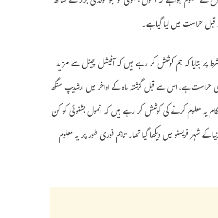
رائع سے معلوم ہوا ہے کہ انمول بشنوئی کو جو گولڈی برار کے ساتھ
وز قبل حراست میں لیا گیا ہے۔
ط پر بتایا کہ ہم کوشش کر رہے ہیں کہ آفیشل چینل سے مزید
 حراست ہے، اس سے قبل گزشتہ ماہ کے اواخر میں ارشدیپ سنگھ
کام یہ معلوم کرنے کی کوشش کر رہے ہیں کہ انمول بشنوئی کو کن
یا کے شہر فریسنو میں دیکھا گیا تھا۔ تاہم فوری طور پر یہ معلوم