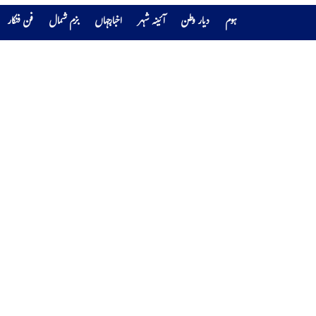
ہوم
دیار وطن
آئینہ شہر
اخبارجہاں
بزم شمال
فن فنکار