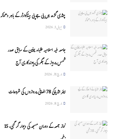
چنڈی گڑھ میں بی جے پی ہیڈکوارٹر کے باہر دھماکہ
اپریل 1, 2026
جامعہ ملیہ اسلامیہ طلباء یونین کے سابق صدر
شمس پرویز کے جگر کی پیوندکاری آج
مارچ 31, 2026
ایئر انڈیاکی 78 اضافی پروازوں کی شروعات
مارچ 8, 2026
نماز جمعہ کے دوران مسجد کی دیوار گر گئی، 15