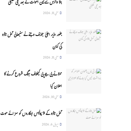
ہنتا وائرس سےتین اموات کے بعد مچی کھلبلی
مئی 11, 2026
بطور وزیر اعلیٰ جوزف وجئے نے سنبھالی تمل ناڈو
کی کمان
مئی 11, 2026
ممتا نے بی جے پی کیخلاف جنگ شروع کرنے کا
اعلان کیا
مئی 10, 2026
تمل ناڈو کے 9 پولیس اہلکاروں کو سزائے موت
اپریل 6, 2026