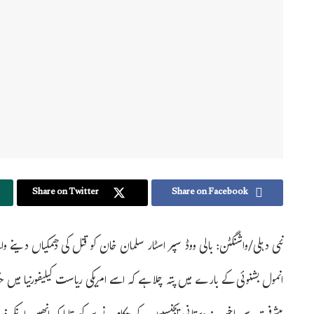
Share on Twitter
Share on Facebook
نئی دہلی/واشنگٹن: بالی ووڈ سپر اسٹار سلمان خان کو قتل کی دھمکیاں دینے و
انمول بشنوئی کے بارے میں پتہ چلا ہے کہ اسے امریکی ریاست کیلیفورنیا می