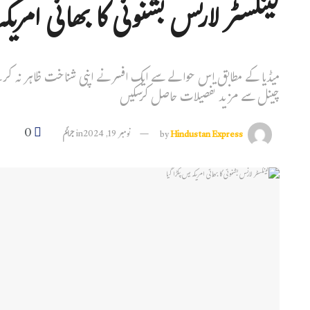
گینگسٹر لارنس بشنوئی کا بھائی امریکہ 
میڈیا کے مطابق اس حوالے سے ایک افسر نے اپنی شناخت ظاہر نہ کرنے
چینل سے مزید تفصیلات حاصل کرسکیں
0
Hindustan Express
by
نومبر 19, 2024
in
جرائم