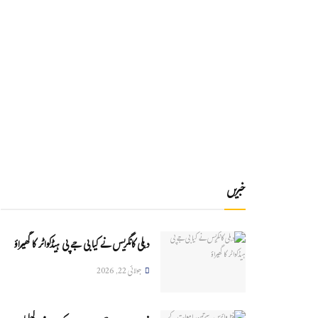
خبریں
دہلی کانگریس نے کیا بی جے پی ہیڈکواٹر کا گھیراؤ
جولائی 22, 2026