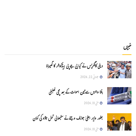
خبریں
دہلی کانگریس نے کیا بی جے پی ہیڈکواٹر کا گھیراؤ
جولائی 22, 2026
ہنتا وائرس سےتین اموات کے بعد مچی کھلبلی
مئی 11, 2026
بطور وزیر اعلیٰ جوزف وجئے نے سنبھالی تمل ناڈو کی کمان
مئی 11, 2026