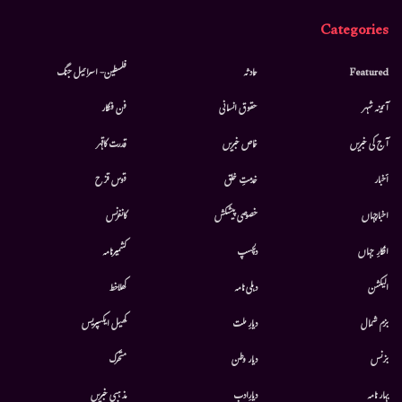
Categories
Featured
حادثہ
فلسطین- اسرائیل جنگ
آئینہ شہر
حقوق انسانی
فن فنکار
آج کی خبریں
خاص خبریں
قدرت کاقہر
أخبار
خدمتِ خلق
قوس قزح
اخبارجہاں
خصوصی پیشکش
کانفرنس
افکارِ جہاں
دلچسپ
کشمیرنامہ
الیکشن
دہلی نامہ
کھلاخط
بزم شمال
دیارِ ملت
کھیل ایکسپریس
بزنس
دیار وطن
متحرك
بہار نامہ
دیارِادب
مذہبی خبریں