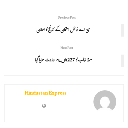
Previous Post
سی اے فائنل امتحان کے نتائج کا اعلان
Next Post
مرزا غالب کا 227واں یوم ولادت منایا گیا
Hindustan Express