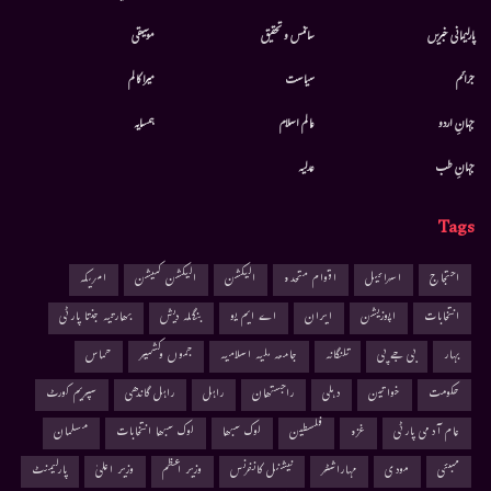
پارلیمانی خبریں
سائنس و تحقیق
موسيقى
جرائم
سیاست
میرا کالم
جہانِ اردو
عالم اسلام
ہمسایہ
جہانِ طب
عدلیہ
Tags
احتجاج
اسرائیل
اقوام متحدہ
الیکشن
الیکشن کمیشن
امریکہ
انتخابات
اپوزیشن
ایران
اے ایم یو
بنگلہ دیش
بھارتیہ جنتا پارٹی
بہار
بی جے پی
تلنگانہ
جامعہ ملیہ اسلامیہ
جموں وکشمیر
حماس
حکومت
خواتین
دہلی
راجستھان
راہل
راہل گاندھی
سپریم کورٹ
عام آدمی پارٹی
غزہ
فلسطین
لوک سبھا
لوک سبھا انتخابات
مسلمان
ممبئی
مودی
مہاراشٹر
نیشنل کانفرنس
وزیر اعظم
وزیر اعلیٰ
پارلیمنٹ