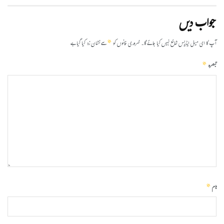
جواب دیں
*
آپ کا ای میل ایڈریس شائع نہیں کیا جائے گا۔
ضروری خانوں کو
سے نشان زد کیا گیا ہے
*
تبصرہ
*
نام