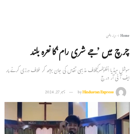
Home
دیار وطن
چرچ میں ’جے شری رام‘کا نعرہ بلند
سوشل میڈیا انفلوئنسرکیخلاف مذہبی تقدس کی جان بوجھ کر خلاف ورزی کرنے پر
ایف آئی آر درج
Hindustan Express
by
دسمبر 27, 2024