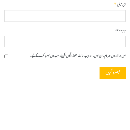
*
ای میل
ویب‌ سائٹ
اس براؤزر میں میرا نام، ای میل، اور ویب سائٹ محفوظ رکھیں اگلی بار جب میں تبصرہ کرنے کےلیے۔