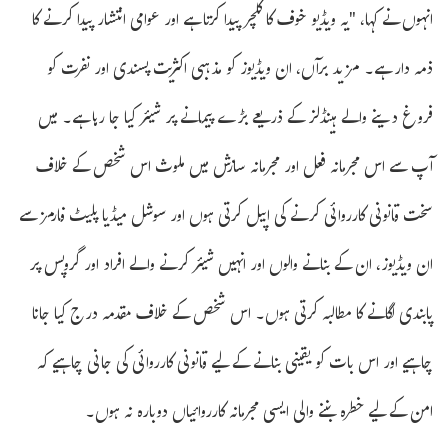
انہوں نے کہا، "یہ ویڈیو خوف کا کلچر پیدا کرتا ہے اور عوامی انتشار پیدا کرنے کا
ذمہ دار ہے۔ مزید برآں، ان ویڈیوز کو مذہبی اکثریت پسندی اور نفرت کو
فروغ دینے والے ہینڈلز کے ذریعے بڑے پیمانے پر شیئر کیا جا رہا ہے۔ میں
آپ سے اس مجرمانہ فعل اور مجرمانہ سازش میں ملوث اس شخص کے خلاف
سخت قانونی کارروائی کرنے کی اپیل کرتی ہوں اور سوشل میڈیا پلیٹ فارمز سے
ان ویڈیوز، ان کے بنانے والوں اور انہیں شیئر کرنے والے افراد اور گروپس پر
پابندی لگانے کا مطالبہ کرتی ہوں۔ اس شخص کے خلاف مقدمہ درج کیا جانا
چاہیے اور اس بات کو یقینی بنانے کے لیے قانونی کارروائی کی جانی چاہیے کہ
امن کے لیے خطرہ بننے والی ایسی مجرمانہ کارروائیاں دوبارہ نہ ہوں۔