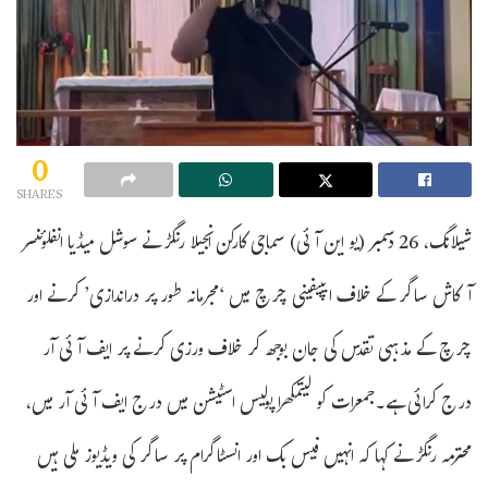
0
SHARES
شیلانگ، 26 دسمبر (یو این آئی) سماجی کارکن انجیلا رنگڑ نے سوشل میڈیا انفلوئنسر
آکاش ساگر کے خلاف ایپیفینی چرچ میں ‘مجرمانہ طور پر دراندازی’ کرنے اور
چرچ کے مذہبی تقدس کی جان بوجھ کر خلاف ورزی کرنے پر ایف آئی آر
درج کرائی ہے۔جمعرات کو لیتمکھرا پولیس اسٹیشن میں درج ایف آئی آر میں،
محترمہ رنگڑ نے کہا کہ انہیں فیس بک اور انسٹاگرام پر ساگر کی ویڈیوز ملی ہیں