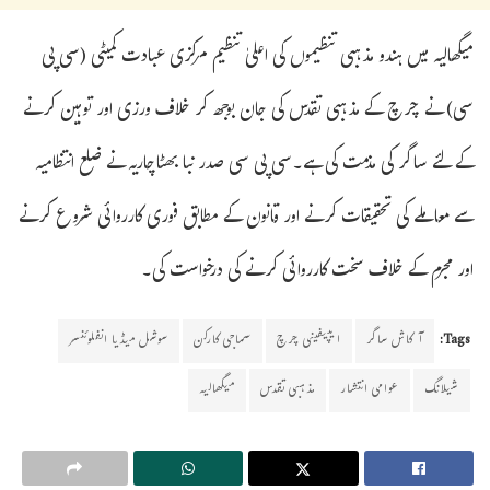
میگھالیہ میں ہندو مذہبی تنظیموں کی اعلیٰ تنظیم مرکزی عبادت کمیٹی (سی پی
سی) نے چرچ کے مذہبی تقدس کی جان بوجھ کر خلاف ورزی اور توہین کرنے
کے لئے ساگر کی مذمت کی ہے۔سی پی سی صدر نبا بھٹاچاریہ نے ضلع انتظامیہ
سے معاملے کی تحقیقات کرنے اور قانون کے مطابق فوری کارروائی شروع کرنے
اور مجرم کے خلاف سخت کارروائی کرنے کی درخواست کی۔
Tags:
آکاش ساگر
ایپیفینی چرچ
سماجی کارکن
سوشل میڈیا انفلوئنسر
شیلانگ
عوامی انتشار
مذہبی تقدس
میگھالیہ