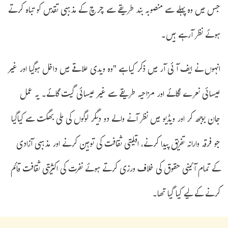
جس میں وہ پہلے سے منصوبہ بند طریقے سے چرچ کے مذہبی تقدس کو تباہ کرتے
ہوئے نظر آرہے ہیں۔
انہوں نے ایف آئی آر میں ذکر کیا ہے "وہ ویدی علاقے میں داخل ہوگیا اور غیر
عیسائی نعرے لگائے اور مزاحیہ طریقے سے غیر عیسائی گیت گائے۔ یہ عمل
جان بوجھ کر اور ویڈیو میں نظر آنے والے دو دیگر لوگوں کی ملی بھگت سے کیاگیا
جو فرقہ وارانہ تفریق پیدا کرنے، اقلیتی ثقافت کی توہین کرنے اور مذہبی آزادی
کے تمام آئینی حقوق کی خلاف ورزی کرتے ہوئے نفرت کی اکثریتی ثقافت قائم
کرنے کے لیے کیا گیا تھا۔