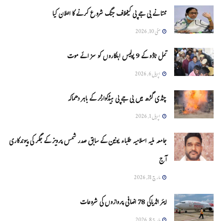
ممتا نے بی جے پی کیخلاف جنگ شروع کرنے کا اعلان کیا
مئی 10, 2026
تمل ناڈو کے 9 پولیس اہلکاروں کو سزائے موت
اپریل 6, 2026
چنڈی گڑھ میں بی جے پی ہیڈکوارٹر کے باہر دھماکہ
اپریل 1, 2026
جامعہ ملیہ اسلامیہ طلباء یونین کے سابق صدر شمس پرویز کے جگر کی پیوندکاری
آج
مارچ 31, 2026
ایئر انڈیاکی 78 اضافی پروازوں کی شروعات
مارچ 8, 2026