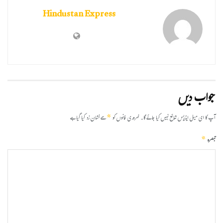
Hindustan Express
جواب دیں
*
آپ کا ای میل ایڈریس شائع نہیں کیا جائے گا۔
ضروری خانوں کو
سے نشان زد کیا گیا ہے
*
تبصرہ