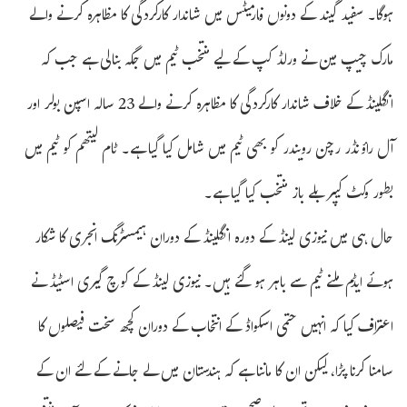
ہوگا۔ سفید گیند کے دونوں فارمیٹس میں شاندار کارکردگی کا مظاہرہ کرنے والے
مارک چیپ مین نے ورلڈ کپ کے لیے منتخب ٹیم میں جگہ بنالی ہے جب کہ
انگلینڈ کے خلاف شاندار کارکردگی کا مظاہرہ کرنے والے 23 سالہ اسپن بولر اور
آل راؤنڈر رچن رویندر کو بھی ٹیم میں شامل کیا گیا ہے۔ ٹام لیتھم کو ٹیم میں
بطور وکٹ کیپر بلے باز منتخب کیا گیا ہے۔
حال ہی میں نیوزی لینڈ کے دورہ انگلینڈ کے دوران ہیمسٹرنگ انجری کا شکار
ہوئے ایڈم ملنے ٹیم سے باہر ہو گئے ہیں۔ نیوزی لینڈ کے کوچ گیری اسٹیڈ نے
اعتراف کیا کہ انہیں حتمی اسکواڈ کے انتخاب کے دوران کچھ سخت فیصلوں کا
سامنا کرنا پڑا، لیکن ان کا ماننا ہے کہ ہندستان میں لے جانے کے لئے ان کے