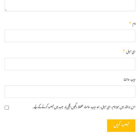
*
نام
*
ای میل
ویب‌ سائٹ
اس براؤزر میں میرا نام، ای میل، اور ویب سائٹ محفوظ رکھیں اگلی بار جب میں تبصرہ کرنے کےلیے۔