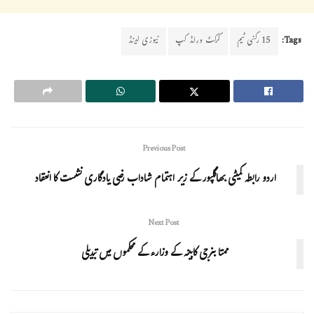
Tags:
15 رکنی ٹیم
کرکٹ ورلڈ کپ
نیوزی لینڈ
Previous Post
اردو رابطہ کمیٹی بھاگلپور کے زیر اہتمام شاداب رضی یادگاری نشست کا انعقاد
Next Post
ممتا بنرجی کابینہ کے وزارء کے محکموں میں تبدیلی