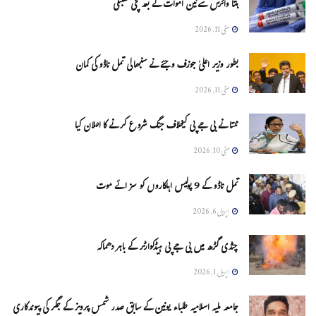
ہنتا وائرس سےتین اموات کے بعد مچی کھلبلی
مئی 11, 2026
بطور وزیر اعلیٰ جوزف وجئے نے سنبھالی تمل ناڈو کی کمان
مئی 11, 2026
ممتا نے بی جے پی کیخلاف جنگ شروع کرنے کا اعلان کیا
مئی 10, 2026
تمل ناڈو کے 9 پولیس اہلکاروں کو سزائے موت
اپریل 6, 2026
چنڈی گڑھ میں بی جے پی ہیڈکوارٹر کے باہر دھماکہ
اپریل 1, 2026
جامعہ ملیہ اسلامیہ طلباء یونین کے سابق صدر شمس پرویز کے جگر کی پیوندکاری