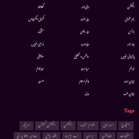
الیکشن
دہلی نامہ
کھلاخط
بزم شمال
دیارِ ملت
کھیل ایکسپریس
بزنس
دیار وطن
متحرك
بہار نامہ
دیارِادب
مذہبی خبریں
پارلیمانی خبریں
سائنس و تحقیق
موسيقى
جرائم
سیاست
میرا کالم
جہانِ اردو
عالم اسلام
ہمسایہ
جہانِ طب
عدلیہ
Tags
احتجاج
اسرائیل
اقوام متحدہ
الیکشن
الیکشن کمیشن
امریکہ
انتخابات
اپوزیشن
ایران
اے ایم یو
بنگلہ دیش
بھارتیہ جنتا پارٹی