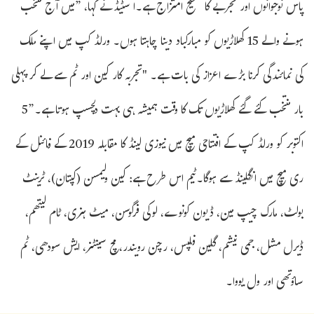
پاس نوجوانوں اور تجربے کا صحیح امتزاج ہے۔ا سٹیڈ نے کہا، ”میں آج منتخب
ہونے والے 15 کھلاڑیوں کو مبارکباد دینا چاہتا ہوں۔ ورلڈ کپ میں اپنے ملک
کی نمائندگی کرنا بڑے اعزاز کی بات ہے۔ "تجربہ کار کین اور ٹم سے لے کر پہلی
بار منتخب کئے گئے کھلاڑیوں تک کا وقت ہمیشہ ہی بہت دلچسپ ہوتا ہے۔”5
اکتوبر کو ورلڈ کپ کے افتتاحی میچ میں نیوزی لینڈ کا مقابلہ 2019 کے فائنل کے
ری میچ میں انگلینڈ سے ہوگا۔ٹیم اس طرح ہے: کین ولیمسن (کپتان)، ٹرینٹ
بولٹ، مارک چیپ مین، ڈیون کونوے، لوکی فرگوسن، میٹ ہنری، ٹام لیتھم،
ڈیرل مشل، جمی نیشم، گلین فلپس، رچن رویندر، مچ سینٹنر، ایش سودھی، ٹم
ساؤتھی اور ول یووا۔