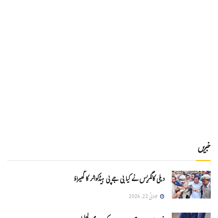
خبریں
دہلی کانگریس نے کیا بی جے پی ہیڈکواٹر کا گھیراؤ
جولائی 22, 2026