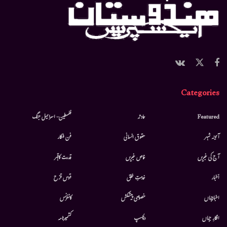
Categories
Featured
حادثہ
فلسطین- اسرائیل جنگ
آئینہ شہر
حقوق انسانی
فن فنکار
آج کی خبریں
خاص خبریں
قدرت کاقہر
أخبار
خدمتِ خلق
قوس قزح
اخبارجہاں
خصوصی پیشکش
کانفرنس
افکارِ جہاں
دلچسپ
کشمیرنامہ