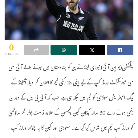
0
SHARES
ویلنگٹن(یو این آئی) نیوزی لینڈ نے پیر کو ہندوستان میں ہونے والے آئی سی
سی مینز کرکٹ ورلڈ کپ کے لیے اپنی 15 رکنی ٹیم کا اعلان کر دیا۔آکلینڈ کے
لیگ اسپنر ایش سوڈھی کو ٹیم میں جگہ ملی ہے جب کہ آئی پی ایل کے دوران
زخمی ہونے والے 30 سالہ کپتان کین ولیمسن کے علاوہ فاسٹ بولر ٹم ساؤتھی
کو ورلڈ کپ ٹیم میں شامل کیا گیا ہے۔ سعودی اور کین کا یہ چوتھا ورلڈ کپ