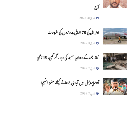
آج
مارچ 31, 2026
ایئر انڈیاکی 78 اضافی پروازوں کی شروعات
مارچ 8, 2026
نماز جمعہ کے دوران مسجد کی دیوار گر گئی، 15 زخمی
مارچ 7, 2026
آندھراپردیش میں آبادی بڑھانے کیلئے منفرد اسکیم!
مارچ 7, 2026