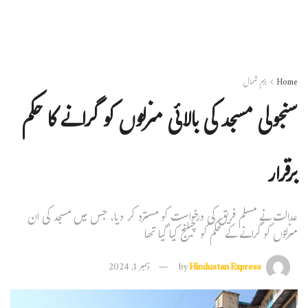
Home
بزم شمال
سنجولی مسجد کی بالائی منزلوں کو گرانے کا حکم
برقرار
عدالت نے مسلم فریق کی درخواست کو مسترد کر دیا، جس میں مسجد کی ان
منزلوں کو گرانے کے حکم کو چیلنج کیا گیا تھا
Hindustan Express
by
دسمبر 1, 2024