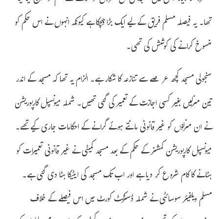
تھا۔ یہ فیصلہ مسلم فریق کے لیے ایک بڑا دھچکا ہے کیونکہ انہوں نے اس حکم کو
منسوخ کرانے کی کوشش کی تھی۔
سنجولی مسجد کچھ عرصے سے تنازعہ کا شکار ہے۔ الزام یہ تھا کہ مسجد کے اندر
تین منزلیں بغیر کسی اجازت کے تعمیر کی گئی تھیں۔ شملہ میونسپل کارپوریشن
نے ان منزلوں کو غیر قانونی مانتے ہوئے گرانے کے احکامات جاری کیے تھے۔
میونسپل کارپوریشن کمشنر کے حکم کے بعد مسجد کمیٹی نے غیر قانونی تعمیرات کو
ہٹانے کا کام شروع کر دیا ہے اور اب تک مسجد کی ایٹیکا ہٹا دی گئی ہے۔
مسلم ویلفیئر سوسائٹی نے شملہ ڈسٹرکٹ کورٹ میں اس فیصلے کے خلاف