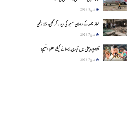
مارچ 8, 2026
نماز جمعہ کے دوران مسجد کی دیوار گر گئی، 15 زخمی
مارچ 7, 2026
آندھراپردیش میں آبادی بڑھانے کیلئے منفرد اسکیم!
مارچ 7, 2026