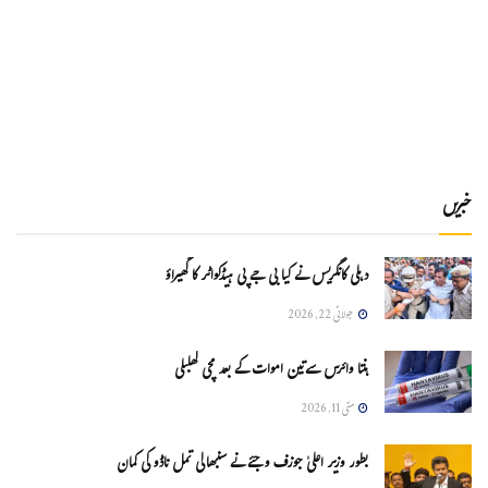
خبریں
دہلی کانگریس نے کیا بی جے پی ہیڈکواٹر کا گھیراؤ
جولائی 22, 2026
ہنتا وائرس سےتین اموات کے بعد مچی کھلبلی
مئی 11, 2026
بطور وزیر اعلیٰ جوزف وجئے نے سنبھالی تمل ناڈو کی کمان