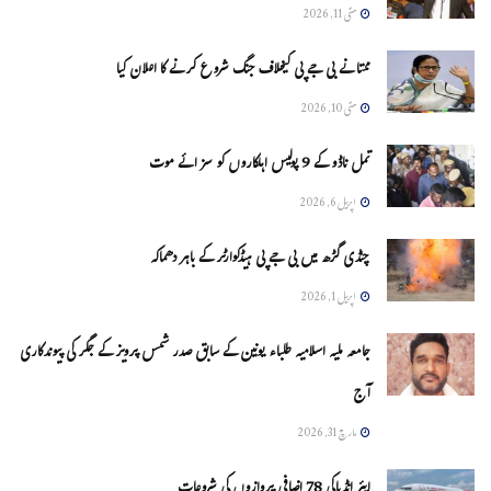
مئی 11, 2026
ممتا نے بی جے پی کیخلاف جنگ شروع کرنے کا اعلان کیا
مئی 10, 2026
تمل ناڈو کے 9 پولیس اہلکاروں کو سزائے موت
اپریل 6, 2026
چنڈی گڑھ میں بی جے پی ہیڈکوارٹر کے باہر دھماکہ
اپریل 1, 2026
جامعہ ملیہ اسلامیہ طلباء یونین کے سابق صدر شمس پرویز کے جگر کی پیوندکاری
آج
مارچ 31, 2026
ایئر انڈیاکی 78 اضافی پروازوں کی شروعات