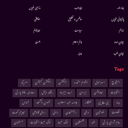
بہار نامہ
دیارِادب
مذہبی خبریں
پارلیمانی خبریں
سائنس و تحقیق
موسيقى
جرائم
سیاست
میرا کالم
جہانِ اردو
عالم اسلام
ہمسایہ
جہانِ طب
عدلیہ
Tags
احتجاج
اسرائیل
اقوام متحدہ
الیکشن
الیکشن کمیشن
امریکہ
انتخابات
اپوزیشن
ایران
اے ایم یو
بنگلہ دیش
بھارتیہ جنتا پارٹی
بہار
بی جے پی
تلنگانہ
جامعہ ملیہ اسلامیہ
جموں وکشمیر
حماس
حکومت
خواتین
دہلی
راجستھان
راہل
راہل گاندھی
سپریم کورٹ
عام آدمی پارٹی
غزہ
فلسطین
لوک سبھا
لوک سبھا انتخابات
مسلمان