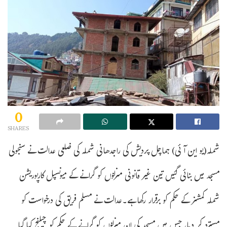
0
SHARES
شملہ(یو این آئی) ہماچل پردیش کی راجدھانی شملہ کی ضلعی عدالت نے سنجولی
مسجد میں بنائی گئیں تین غیر قانونی منزلوں کو گرانے کے میونسپل کارپوریشن
شملہ کمشنر کے حکم کو برقرار رکھا ہے۔عدالت نے مسلم فریق کی درخواست کو
مسترد کر دیا، جس میں مسجد کی ان منزلوں کو گرانے کے حکم کو چیلنج کیا گیا