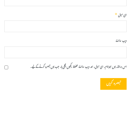
*
ای میل
ویب‌ سائٹ
اس براؤزر میں میرا نام، ای میل، اور ویب سائٹ محفوظ رکھیں اگلی بار جب میں تبصرہ کرنے کےلیے۔