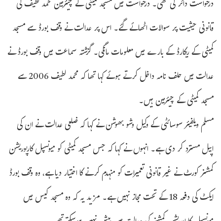
درخواست دائر کی تھی۔ درخواست میں مسجد کمیٹی کے چیئرمین محمد لطیف کی
قانونی حیثیت پر سوالات اٹھائے گئے۔ اس پر عدالت نے وقف بورڈ سے مسجد
کمیٹی کے ریکارڈ کے بارے میں معلومات مانگی۔ گزشتہ سماعت میں وقف بورڈ نے
عدالت میں حلف نامہ داخل کرتے ہوئے کہا تھا کہ محمد لطیف 2006 سے
مسجد کمیٹی کے چیئرمین ہیں۔
مسلم ویلفیئر سوسائٹی کے وکیل وشو بھوشن نے کہا کہ ضلعی عدالت نے ان کی
اپیل مسترد کر دی ہے۔ انہوں نے کہا کہ جس مسجد کمیٹی کو میونسپل کارپوریشن
کمشنر کورٹ نے غیر قانونی تعمیرات کو منہدم کرنے کا اختیار دیا ہے، وہ وقف بورڈ
ایکٹ کی دفعہ 18 کے تحت مجاز نہیں ہے۔ مزید یہ کہ وہ مسجد کیس میں