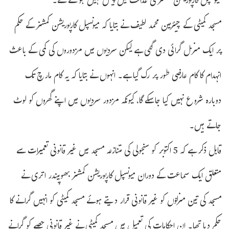
میونسپل کارپوریشن کمشنر کی عدالت میں پیش نہیں ہوسکتے تھے۔
مسجد کمیٹی کے چیئرمین محمد لطیف نے بتایا کہ میونسپل کارپوریشن کمشنر کے حکم
پر ایک منزل گرائی دی گئی ہے لیکن سردیوں میں مزدوروں کی کمی کے باعث
انہدام کا کام عارضی طور پر رک گیا ہے۔ انہوں نے بتایا کہ یہ کام مارچ تک
دوبارہ شروع نہیں کیا جاسکے گا، کیونکہ مزدور سردیوں میں اپنے گھروں کو لوٹ
جاتے ہیں۔
قابل ذکر ہے کہ 5 اکتوبر کو سنجولی کی متنازعہ مسجد میں غیر قانونی تعمیرات سے
متعلق ایک سماعت کے دوران میونسپل کارپوریشن کمشنر بھوپیندر اتری نے
مسجد کی تین منزلوں کو غیر قانونی قرار دیتے ہوئے مسجد کمیٹی کو انہیں گرانے کا
حکم دیا تھا۔ ان احکامات کی تعمیل میں مسجد کمیٹی نے غیر قانونی حصے کو گرانے