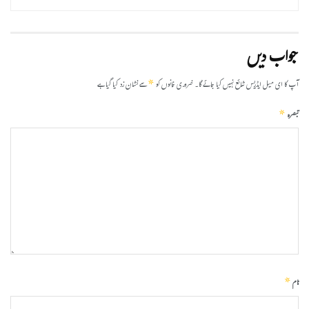
جواب دیں
*
آپ کا ای میل ایڈریس شائع نہیں کیا جائے گا۔
ضروری خانوں کو
سے نشان زد کیا گیا ہے
*
تبصرہ
*
نام