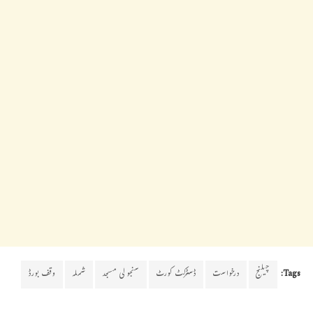
Tags:
چیلنج
درخواست
ڈسٹرکٹ کورٹ
سنجولی مسجد
شملہ
وقف بورڈ