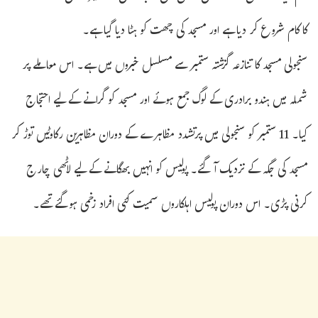
کا کام شروع کر دیا ہے اور مسجد کی چھت کو ہٹا دیا گیا ہے۔
سنجولی مسجد کا تنازعہ گزشتہ ستمبر سے مسلسل خبروں میں ہے۔ اس معاملے پر
شملہ میں ہندو برادری کے لوگ جمع ہوئے اور مسجد کو گرانے کے لیے احتجاج
کیا۔ 11 ستمبر کو سنجولی میں پرتشدد مظاہرے کے دوران مظاہرین رکاوٹیں توڑ کر
مسجد کی جگہ کے نزدیک آگئے۔ پولیس کو انہیں بھگانے کے لیے لاٹھی چارج
کرنی پڑی۔ اس دوران پولیس اہلکاروں سمیت کئی افراد زخمی ہوگئے تھے۔