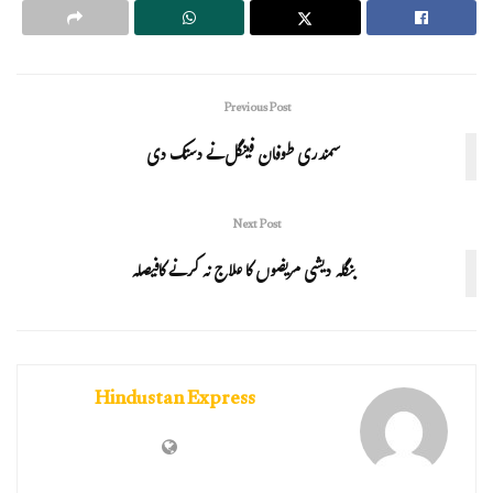
Previous Post
سمندری طوفان فینگل نے دستک دی
Next Post
بنگلہ دیشی مریضوں کا علاج نہ کرنے کافیصلہ
Hindustan Express