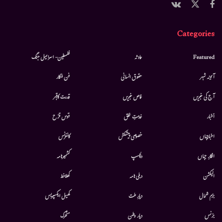
Categories
Featured
حادثہ
فلسطین- اسرائیل جنگ
آئینہ شہر
حقوق انسانی
فن فنکار
آج کی خبریں
خاص خبریں
قدرت کاقہر
أخبار
خدمتِ خلق
قوس قزح
اخبارجہاں
خصوصی پیشکش
کانفرنس
افکارِ جہاں
دلچسپ
کشمیرنامہ
الیکشن
دہلی نامہ
کھلاخط
بزم شمال
دیارِ ملت
کھیل ایکسپریس
بزنس
دیار وطن
متحرك