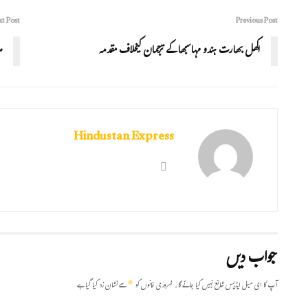
t Post
Previous Post
اکھل بھارت ہندو مہاسبھا کے ترجمان کیخلاف مقدمہ
م
Hindustan Express
جواب دیں
*
آپ کا ای میل ایڈریس شائع نہیں کیا جائے گا۔
ضروری خانوں کو
سے نشان زد کیا گیا ہے