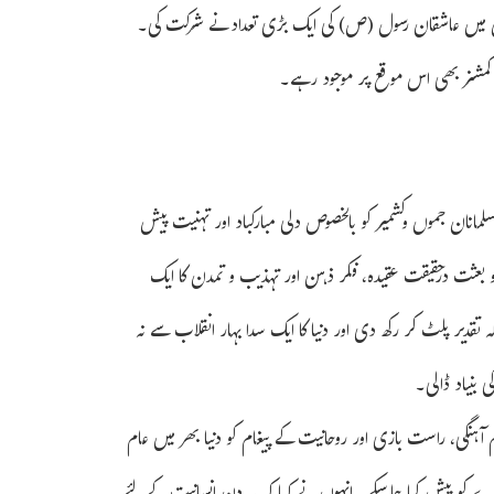
 جس میں عاشقان رسول (ص) کی ایک بڑی تعداد نے شرکت کی۔
ٹی کمشنر بھی اس موقع پر موجود رہے۔
سلمانان جموں وکشمیر کو بالخصوص دلی مبارکباد اور تہنیت پیش
بعثت درحقیقت عقیدہ، فکر ذہن اور تہذیب و تمدن کا ایک
 تقدیر پلٹ کر رکھ دی اور دنیا کا ایک سدا بہار انقلاب سے نہ
 بنیاد ڈالی۔
آہنگی، راست بازی اور روحانیت کے پیغام کو دنیا بھر میں عام