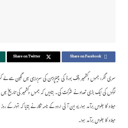
Share on Twitter
Share on Facebook
سری نگر: جموں وکشمیر وقف بورڈ کی چیئرپرسن کی سربراہی میں نگین سے لے ک
لوگوں کی ایک بڑی تعداد نے شرکت کی۔ بتادیں کہ جموں وکشمیر کی تاریخ میں ا
میلاد کا جلوس برآمد ہوا، یو این آئی اردو کے نامہ نگار نے بتایا کہ اتوار کے ر
میلاد کا جلوس برآمد ہوا۔