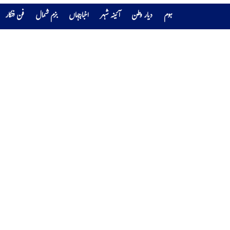
ہوم
دیار وطن
آئینہ شہر
اخبارجہاں
بزم شمال
فن فنکار