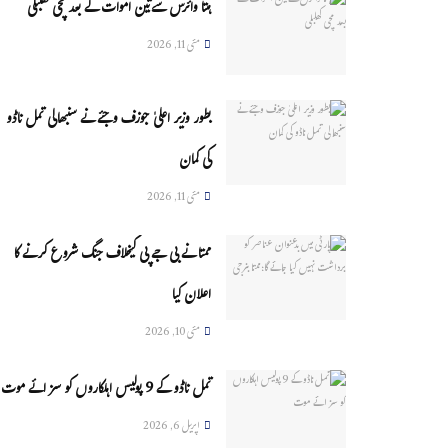
ہنتا وائرس سےتین اموات کے بعد مچی کھلبلی
مئی 11, 2026
بطور وزیر اعلیٰ جوزف وجئے نے سنبھالی تمل ناڈو
کی کمان
مئی 11, 2026
ممتا نے بی جے پی کیخلاف جنگ شروع کرنے کا
اعلان کیا
مئی 10, 2026
تمل ناڈو کے 9 پولیس اہلکاروں کو سزائے موت
اپریل 6, 2026