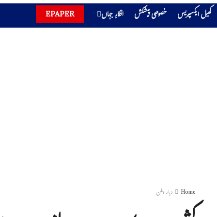
کھیل ایکسپریس
خصوصی پیشکش
افکارِ جہاں
EPAPER
Home
دیار وطن