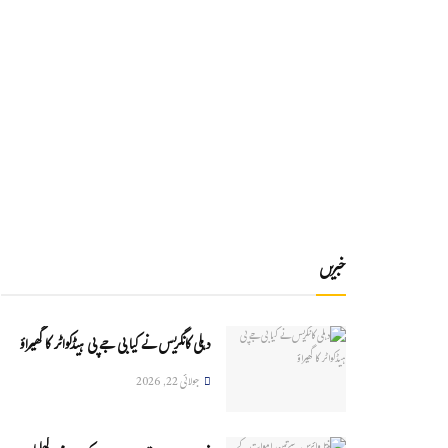
خبریں
دہلی کانگریس نے کیا بی جے پی ہیڈکواٹر کا گھیراؤ
جولائی 22, 2026