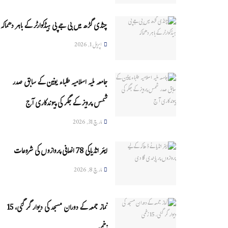
چنڈی گڑھ میں بی جے پی ہیڈکوارٹر کے باہر دھماکہ
اپریل 1, 2026
جامعہ ملیہ اسلامیہ طلباء یونین کے سابق صدر
شمس پرویز کے جگر کی پیوندکاری آج
مارچ 31, 2026
ایئر انڈیاکی 78 اضافی پروازوں کی شروعات
مارچ 8, 2026
نماز جمعہ کے دوران مسجد کی دیوار گر گئی، 15