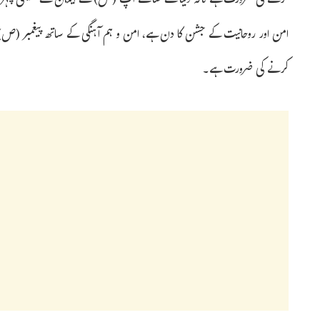
کرنے کی ضرورت ہے تاکہ دنیا کے سامنے آپ (ص) کے ایمان کے حقیقی چہرے 
امن اور روحانیت کے جشن کا دن ہے، امن و ہم آہنگی کے ساتھ پیغمبر (ص) ک
کرنے کی ضرورت ہے۔