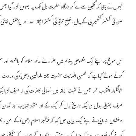
انہوں نے بتایا کہ نگین سے لے کر درگاہ حضرت بل تک یہ جلوس نکالا گیا
صوبائی کمشنر کشمیر پی کے پول، ضلع ترقیاتی کمشنر اعجاز اسد اور ایڈیشنل ڈپ
اس موقع پر اپنے ایک خصوصی پیغام میں علماء نے عالم اسلام کو بالعموم اور م
کرتے ہوئے کہا ہے کہ محسن انسانیت حضرت رحمة للعالمین (ص) کی ولادت و 
خوشگوار انقلاب تھا جس نے مثبت انداز میں انسانی کائنات کی نہ صرف کایا بلکہ
صرف جغرافیہ بدل دیا بلکہ تاریخ بدل کر ایک نئے اور منفرد تہذیب اور تمدن کی
درخشاں اندرابی نے اپنے ایک بیان میں کہا کہ پیغمبر اسلام (ص) کے امن، ہم 