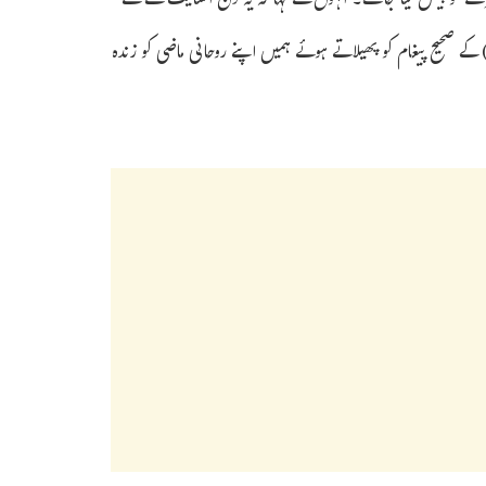
کو پیش کیا جاسکے۔ انہوں نے کہا کہ یہ دن انسانیت کے لئے
ے صحیح پیغام کو پھیلاتے ہوئے ہمیں اپنے روحانی ماضی کو زندہ