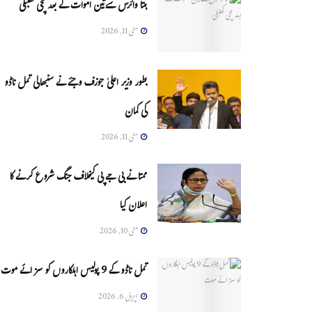
ہنتا وائرس سےتین اموات کے بعد مچی کھلبلی
مئی 11, 2026
بطور وزیر اعلیٰ جوزف وجئے نے سنبھالی تمل ناڈو
کی کمان
مئی 11, 2026
ممتا نے بی جے پی کیخلاف جنگ شروع کرنے کا
اعلان کیا
مئی 10, 2026
تمل ناڈو کے 9 پولیس اہلکاروں کو سزائے موت
اپریل 6, 2026