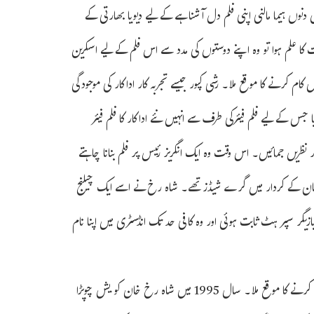
 دنوں ہیما مالنی اپنی فلم دل آشنا ہے کے لیے دیویا بھارتی کے
لم ہوا تو وہ اپنے دوستوں کی مدد سے اس فلم کے لیے اسکرین
کام کرنے کا موقع ملا۔ رشی کپور جیسے تجربہ کار اداکار کی موجودگی
جس کے لیے فلم فیئرکی طرف سے انہیں نئے اداکار کا فلم فیئر
ریں جمائیں۔ اس وقت وہ ایک انگریز رئیس پر فلم بنانا چاہتے
 خان کے کردار میں گرے شیڈز تھے۔ شاہ رخ نے اسے ایک چیلنج
ل 1993 میں ریلیز ہونے والی فلم بازیگر سپر ہٹ ثابت ہوئی اور وہ کافی حد تک انڈسٹری میں اپنا نام
سال 1993 میں ہی شاہ رخ خان کو یش چوپڑا کی سپر ہٹ فلم ڈر میں کام کرنے کا موقع ملا۔ سال 1995 میں شاہ رخ خان کو یش چوپڑا