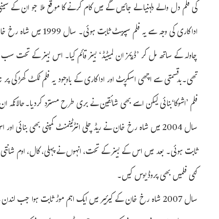
کی فلم دل والے دلہنیا لے جائیں گے میں کام کرنے کا موقع ملا جو ان کے س
اداکاری کی وجہ سے یہ فلم س
چاولہ کے ساتھ مل کر ’ڈریمز ان لمیٹیڈ‘ بینر قائم کیا۔ اس بینر کے تحت س
تھی۔بدقسمتی سے اچھی اسکرپٹ اور اداکاری کے باوجود یہ فلم ٹکٹ کھڑکی پر ن
فلم ’اشوکا‘بنائی لیکن اسے بھی شائقین نے بری طرح مسترد کردیا۔حالانکہ ان ک
سال 2004 میں شاہ رخ خان نے ریڈ چلی انٹرٹینمنٹ کمپنی بھی بنائی 
ثابت ہوئی۔ بعد میں اس کے بینر کے تحت، انہوں نے پہلی، کال، اوم شانتی اوم،
کئی فلمیں بھی پروڈیوس کیں۔
سال 2007 شاہ رخ خان کے کیرئیر میں ایک اہم موڑ ثابت ہوا جب لندن