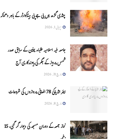
چنڈی گڑھ میں بی جے پی ہیڈکوارٹر کے باہر دھماکہ
اپریل 1, 2026
جامعہ ملیہ اسلامیہ طلباء یونین کے سابق صدر
شمس پرویز کے جگر کی پیوندکاری آج
مارچ 31, 2026
ایئر انڈیاکی 78 اضافی پروازوں کی شروعات
مارچ 8, 2026
نماز جمعہ کے دوران مسجد کی دیوار گر گئی، 15