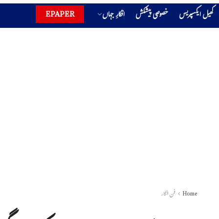
کھیل ایکسپریس
خصوصی پیشکش
افکارِ جہاں
EPAPER
Home
فن فنکار