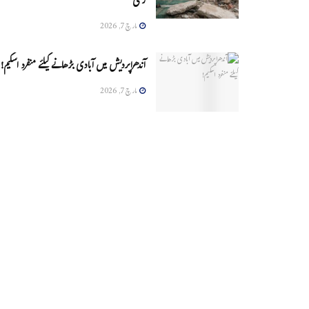
زخمی
مارچ 7, 2026
آندھراپردیش میں آبادی بڑھانے کیلئے منفرد اسکیم!
مارچ 7, 2026