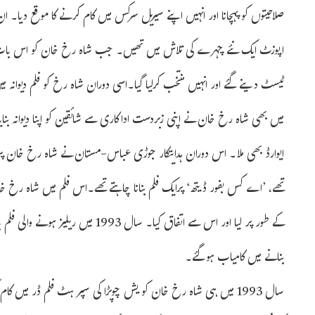
صلاحیتوں کو پہچانا اور انہیں اپنے سیریل سرکس میں کام کرنے کا موقع دیا۔ ان
اپوزٹ ایک نئے چہرے کی تلاش میں تھیں۔ جب شاہ رخ خان کو اس بات کا ع
ٹیسٹ دینے گئے اور انہیں منتخب کرلیا گیا۔اسی دوران شاہ رخ کو فلم دیوانہ میں 
میں بھی شاہ رخ خان نے اپنی زبردست اداکاری سے شائقین کو اپنا دیوانہ بنایا 
ایوارڈ بھی ملا۔ اس دوران ہدایتکار جوڑی عباس-مستان نے شاہ رخ خان پر نظ
تھے، ’اے کس بفور ڈیتھ‘ پرایک فلم بنانا چاہتے تھے۔اس فلم میں شاہ رخ
کے طور پر لیا اور اس سے اتفاق کیا۔ سا
بنانے میں کامیاب ہوگئے۔