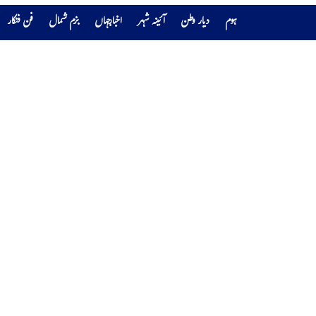
ہوم
دیار وطن
آئینہ شہر
اخبارجہاں
بزم شمال
فن فنکار