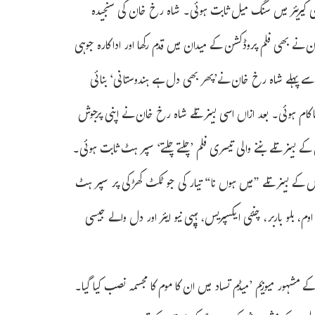
ینی کیریئر میں سنگ میل ثابت ہوئی۔ شاہ رخ خان کی سنجیدہ
پرہٹ ثابت ہوئی۔ سال 1999 میں شاہ رخ خان نے بھی فلم پروڈکشن کے میدان میں قدم رکھا اور اداکارہ جوہی
ب سے پہلے شاہ رخ خان نے’پھر بھی دل ہے ہندوستانی‘ بنائی
اکام ہوئی۔ بعد ازاں اسی بینر تلے شاہ رخ خان نے اپنی پرجوش
ے بینر تلے بننے والی تیسری فلم ’چلتے چلتے‘ سپر ہٹ ثابت ہوئی۔
اور اس کے بینر تلے ”میں ہوں نا“ تیار کی جو ٹکٹ کھڑکی پر سپر ہٹ
 بلو باربر، چنئی ایکسپریس، ہیپی نیو ایئر اور دل والے جیسی
 کے مشہور میوزیم ’میڈم تساد میں ان کا موم کا مجسمہ نصب کیا گیا۔