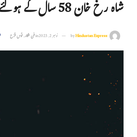
شاہ رخ خان 58 سال کے ہو گئے
Hindustan Express
by
نومبر 2, 2023
in
فن فنکار
,
قوس قزح