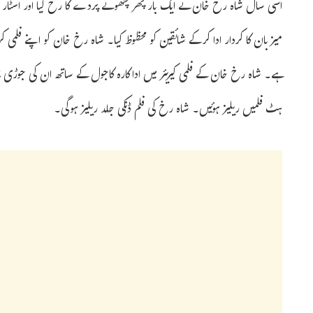
اسی سال شاہ رخ خان نے ایک بار پھر چھوٹے پردے کا رخ کیا اور اسٹار 
میزبان کا کردار ادا کرکے شائقین کو محظوظ کیا۔ شاہ رخ خان کو اپنے فلمی کریئر 
ہے۔ شاہ رخ خان کے فلمی کیریئر میں اداکارہ کاجول کے ساتھ ان کی جوڑ
ہٹ فلمیں ریلیز ہوئیں۔ شاہ رخ کی فلم ڈنکی جلد ریلیز ہوگی۔