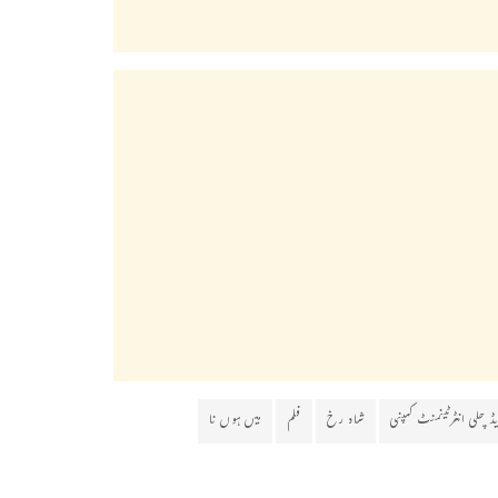
ڈ چلی انٹرٹینمنٹ کمپنی
شاہ رخ
فلم
میں ہوں نا