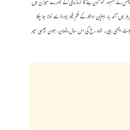
پلس کے مشہور شو’کون بنے گا کروڑ پتی‘کے تیسرے سیزن میں
میں آٹھ بار بہترین اداکار کے فلم فیئر ایوارڈ سے نوازا جا چکا
ی بہت اچھی رہی۔ شاہ رخ کی اس سال پٹھان، جوان جیسی سپر