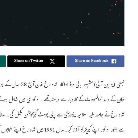
Share on Twitter
Share on Facebook
خان کے والد ٹرانسپورٹ کے کاروبار سے وابستہ تھے۔ اداکاری میں شامل ہونے 
سے بطور اداکار اپنے کیریئر کا آغاز کیا۔