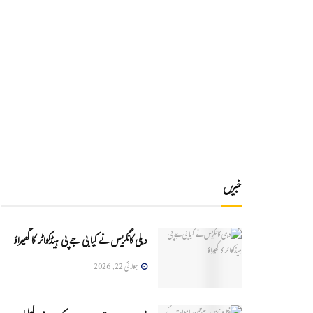
خبریں
دہلی کانگریس نے کیا بی جے پی ہیڈکواٹر کا گھیراؤ
جولائی 22, 2026