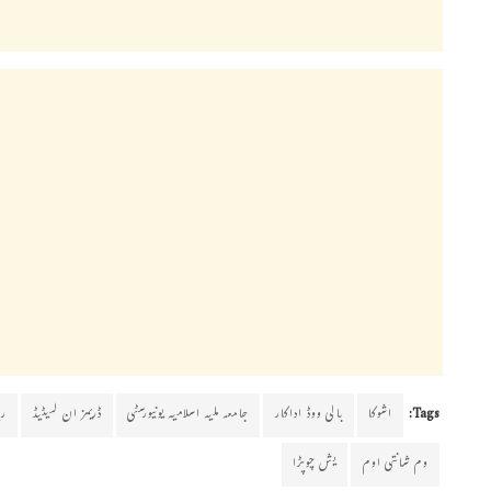
Tags:
اشوکا
بالی ووڈ اداکار
جامعہ ملیہ اسلامیہ یونیورسٹی
ڈریمز ان لمیٹیڈ
ری
وم شانتی اوم
یش چوپڑا