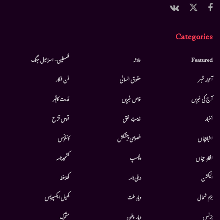
Categories
Featured
حادثہ
فلسطین- اسرائیل جنگ
آئینہ شہر
حقوق انسانی
فن فنکار
آج کی خبریں
خاص خبریں
قدرت کاقہر
أخبار
خدمتِ خلق
قوس قزح
اخبارجہاں
خصوصی پیشکش
کانفرنس
افکارِ جہاں
دلچسپ
کشمیرنامہ
الیکشن
دہلی نامہ
کھلاخط
بزم شمال
دیارِ ملت
کھیل ایکسپریس
بزنس
دیار وطن
متحرك