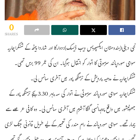
0
SHARES
نئی دہلی(ہندوستان ایکسپریس ویب ڈیسک):دوارکا اور شاردا پیٹھ کے شنکراچاریہ
سوامی سوروپانند سرسوتی کا اتوار کو انتقال ہوگیا۔ ان کی عمر 99 برس تھی۔
شنکراچاریہ نے مدھیہ پردیش کے نرسنگھ پور میں آخری سانس لی۔
شنکراچاریہ سوامی سوروپانند سرسوتی نے اتوار کی سہ پہر 3.30 بجے نرسنگھ پور کے
جھوٹیشور میں واقع پرمہانسی گنگا آشرم میں آخری سانس لی۔ وہ کافی عرصے سے
بیمار تھے۔ سوامی سوروپانند نے رام مندر کی تعمیر کے لیے طویل قانونی جنگ لڑی