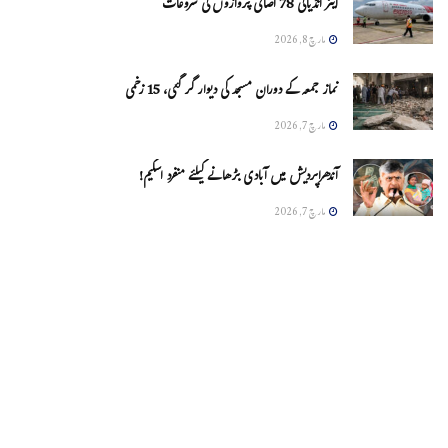
ایئر انڈیاکی 78 اضافی پروازوں کی شروعات
مارچ 8, 2026
نماز جمعہ کے دوران مسجد کی دیوار گر گئی، 15 زخمی
مارچ 7, 2026
آندھراپردیش میں آبادی بڑھانے کیلئے منفرد اسکیم!
مارچ 7, 2026