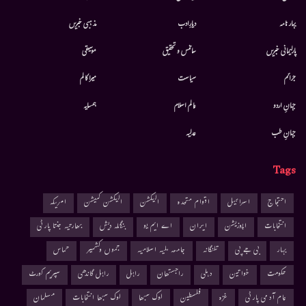
بہار نامہ
دیارِادب
مذہبی خبریں
پارلیمانی خبریں
سائنس و تحقیق
موسيقى
جرائم
سیاست
میرا کالم
جہانِ اردو
عالم اسلام
ہمسایہ
جہانِ طب
عدلیہ
Tags
احتجاج
اسرائیل
اقوام متحدہ
الیکشن
الیکشن کمیشن
امریکہ
انتخابات
اپوزیشن
ایران
اے ایم یو
بنگلہ دیش
بھارتیہ جنتا پارٹی
بہار
بی جے پی
تلنگانہ
جامعہ ملیہ اسلامیہ
جموں وکشمیر
حماس
حکومت
خواتین
دہلی
راجستھان
راہل
راہل گاندھی
سپریم کورٹ
عام آدمی پارٹی
غزہ
فلسطین
لوک سبھا
لوک سبھا انتخابات
مسلمان