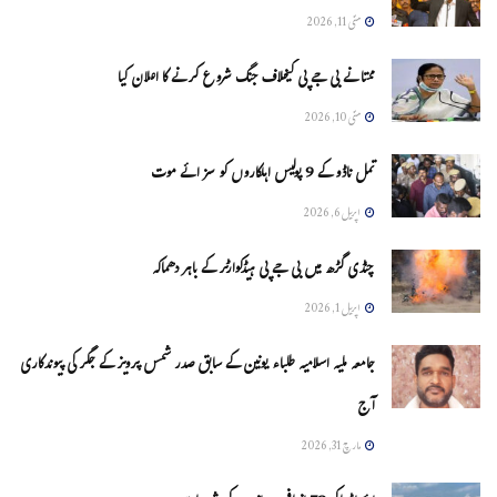
مئی 11, 2026
ممتا نے بی جے پی کیخلاف جنگ شروع کرنے کا اعلان کیا
مئی 10, 2026
تمل ناڈو کے 9 پولیس اہلکاروں کو سزائے موت
اپریل 6, 2026
چنڈی گڑھ میں بی جے پی ہیڈکوارٹر کے باہر دھماکہ
اپریل 1, 2026
جامعہ ملیہ اسلامیہ طلباء یونین کے سابق صدر شمس پرویز کے جگر کی پیوندکاری
آج
مارچ 31, 2026