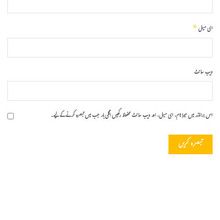
*
ای میل
ویب‌ سائٹ
اس براؤزر میں میرا نام، ای میل، اور ویب سائٹ محفوظ رکھیں اگلی بار جب میں تبصرہ کرنے کےلیے۔