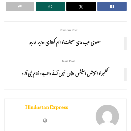
Previous Post
سعودی عرب عالمی معیشت کا اہم کھلاڑی :وزیر خارجہ
Next Post
کشمیر کا اسپیشل اسٹیٹس واپس نہیں آنے والا ہے: غلام نبی آزاد
Hindustan Express