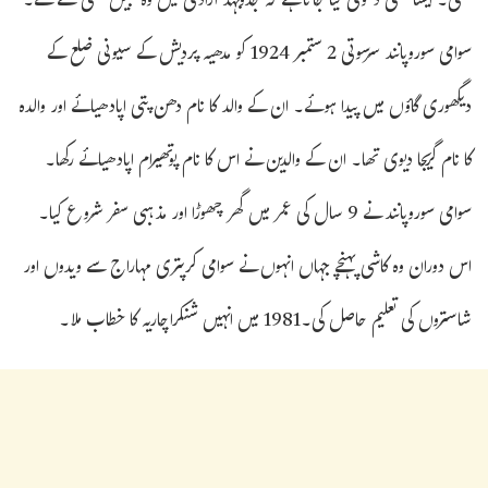
تھی۔ ایسا بھی دعویٰ کیا جاتا ہے کہ جدوجہد آزادی میں وہ جیل بھی گئے تھے۔
سوامی سوروپانند سرسوتی 2 ستمبر 1924 کو مدھیہ پردیش کے سیونی ضلع کے
دیگھوری گاؤں میں پیدا ہوئے۔ ان کے والد کا نام دھن پتی اپادھیائے اور والدہ
کا نام گریجا دیوی تھا۔ ان کے والدین نے اس کا نام پوتھیرام اپادھیائے رکھا۔
سوامی سوروپانند نے 9 سال کی عمر میں گھر چھوڑا اور مذہبی سفر شروع کیا۔
اس دوران وہ کاشی پہنچے جہاں انہوں نے سوامی کرپتری مہاراج سے ویدوں اور
شاستروں کی تعلیم حاصل کی۔1981 میں انہیں شنکراچاریہ کا خطاب ملا۔