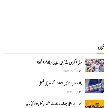
خبریں
دہلی کانگریس نے کیا بی جے پی ہیڈکواٹر کا گھیراؤ
جولائی 22, 2026
ہنتا وائرس سےتین اموات کے بعد مچی کھلبلی
مئی 11, 2026
بطور وزیر اعلیٰ جوزف وجئے نے سنبھالی تمل ناڈو کی کمان