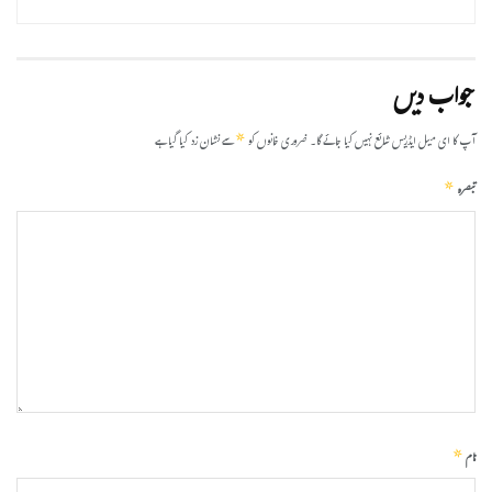
جواب دیں
*
آپ کا ای میل ایڈریس شائع نہیں کیا جائے گا۔
ضروری خانوں کو
سے نشان زد کیا گیا ہے
*
تبصرہ
*
نام