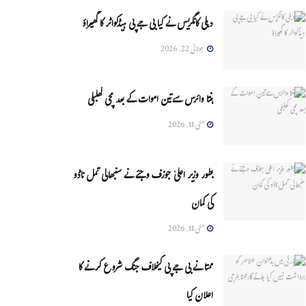
دہلی کانگریس نے کیا بی جے پی ہیڈکواٹر کا گھیراؤ
جولائی 22, 2026
ہنتا وائرس سےتین اموات کے بعد مچی کھلبلی
مئی 11, 2026
بطور وزیر اعلیٰ جوزف وجئے نے سنبھالی تمل ناڈو
کی کمان
مئی 11, 2026
ممتا نے بی جے پی کیخلاف جنگ شروع کرنے کا
اعلان کیا