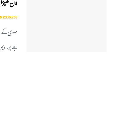
پون کھیڑا
N EXPRESS
مودی کے بدع
جے پور (یو