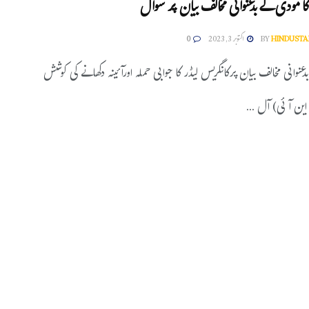
 کا مودی کے بدعنوانی مخالف بیان پر سوال
HINDUSTA
BY
اکتوبر 3, 2023
0
نوانی مخالف بیان پرکانگریس لیڈر کا جوابی حملہ اورآئینہ دکھانے کی کوشش
 این آئی) آل ...