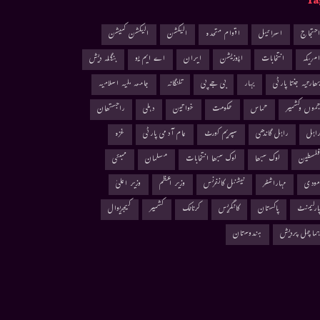
Ta
حتجاج
اسرائیل
اقوام متحدہ
الیکشن
الیکشن کمیشن
مریکہ
انتخابات
اپوزیشن
ایران
اے ایم یو
بنگلہ دیش
ھارتیہ جنتا پارٹی
بہار
بی جے پی
تلنگانہ
جامعہ ملیہ اسلامیہ
موں وکشمیر
حماس
حکومت
خواتین
دہلی
راجستھان
اہل
راہل گاندھی
سپریم کورٹ
عام آدمی پارٹی
غزہ
لسطین
لوک سبھا
لوک سبھا انتخابات
مسلمان
ممبئی
ودی
مہاراشٹر
نیشنل کانفرنس
وزیر اعظم
وزیر اعلیٰ
ارلیمنٹ
پاکستان
کانگریس
کرناٹک
کشمیر
کیجریوال
ماچل پردیش
ہندوستان