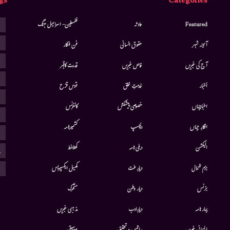
gs
Categories
ا
Featured
حادثہ
فلسطین- اسرائیل جنگ
ا
آئینہ شہر
حقوق انسانی
فن فنکار
ب
آج کی خبریں
خاص خبریں
قدرت کاقہر
ج
أخبار
خدمتِ خلق
قوس قزح
ر
اخبارجہاں
خصوصی پیشکش
کانفرنس
ف
افکارِ جہاں
دلچسپ
کشمیرنامہ
م
الیکشن
دہلی نامہ
کھلاخط
پ
ہ
بزم شمال
دیارِ ملت
کھیل ایکسپریس
بزنس
دیار وطن
متحرك
بہار نامہ
دیارِادب
مذہبی خبریں