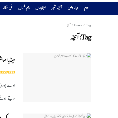
ہوم
دیار وطن
آئینہ شہر
اخبارجہاں
بزم شمال
فن فنکار
Tag
Home
آئینہ
Tag:
آئینہ
میڈیا معا
N EXPRESS
ادے پور(یوا
دیتے ہوئے ک