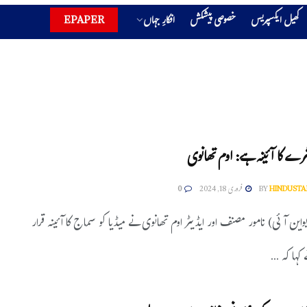
کھیل ایکسپریس
خصوصی پیشکش
افکارِ جہاں
EPAPER
شرے کا آئینہ ہے: اوم تھانوی
HINDUSTA
BY
فروری 18, 2024
0
ین آئی) نامور مصنف اور ایڈیٹر اوم تھانوی نے میڈیا کو سماج کا آئینہ قرار
ہا کہ ...