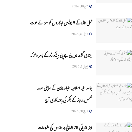
مئی 10, 2026
تمل ناڈو کے 9 پولیس اہلکاروں کو سزائے موت
اپریل 6, 2026
چنڈی گڑھ میں بی جے پی ہیڈکوارٹر کے باہر دھماکہ
اپریل 1, 2026
جامعہ ملیہ اسلامیہ طلباء یونین کے سابق صدر
شمس پرویز کے جگر کی پیوندکاری آج
مارچ 31, 2026
ایئر انڈیاکی 78 اضافی پروازوں کی شروعات