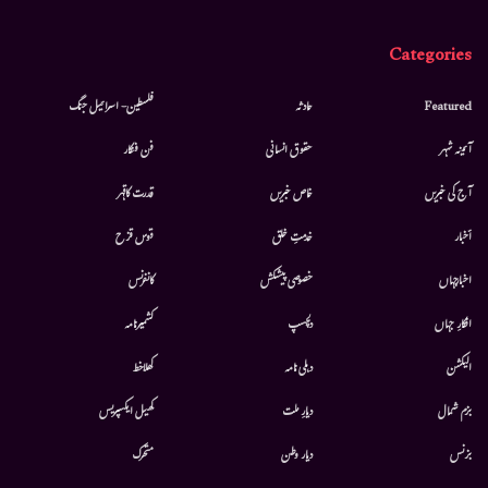
Categories
Featured
حادثہ
فلسطین- اسرائیل جنگ
آئینہ شہر
حقوق انسانی
فن فنکار
آج کی خبریں
خاص خبریں
قدرت کاقہر
أخبار
خدمتِ خلق
قوس قزح
اخبارجہاں
خصوصی پیشکش
کانفرنس
افکارِ جہاں
دلچسپ
کشمیرنامہ
الیکشن
دہلی نامہ
کھلاخط
بزم شمال
دیارِ ملت
کھیل ایکسپریس
بزنس
دیار وطن
متحرك