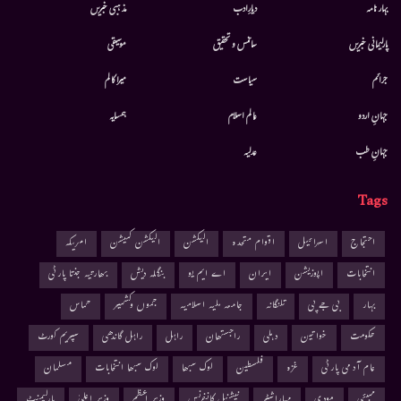
بہار نامہ
دیارِادب
مذہبی خبریں
پارلیمانی خبریں
سائنس و تحقیق
موسيقى
جرائم
سیاست
میرا کالم
جہانِ اردو
عالم اسلام
ہمسایہ
جہانِ طب
عدلیہ
Tags
احتجاج
اسرائیل
اقوام متحدہ
الیکشن
الیکشن کمیشن
امریکہ
انتخابات
اپوزیشن
ایران
اے ایم یو
بنگلہ دیش
بھارتیہ جنتا پارٹی
بہار
بی جے پی
تلنگانہ
جامعہ ملیہ اسلامیہ
جموں وکشمیر
حماس
حکومت
خواتین
دہلی
راجستھان
راہل
راہل گاندھی
سپریم کورٹ
عام آدمی پارٹی
غزہ
فلسطین
لوک سبھا
لوک سبھا انتخابات
مسلمان
ممبئی
مودی
مہاراشٹر
نیشنل کانفرنس
وزیر اعظم
وزیر اعلیٰ
پارلیمنٹ