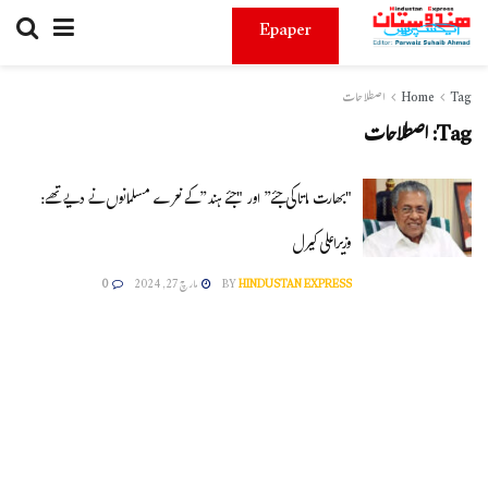
Epaper
Tag
Home
اصطلاحات
Tag:
اصطلاحات
"بھارت ماتا کی جئے” اور "جئے ہند”کے نعرے مسلمانوں نے دیے تھے:
وزیراعلی کیرل
HINDUSTAN EXPRESS
BY
مارچ 27, 2024
0