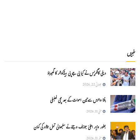
خبریں
دہلی کانگریس نے کیا بی جے پی ہیڈکواٹر کا گھیراؤ
جولائی 22, 2026
ہنتا وائرس سےتین اموات کے بعد مچی کھلبلی
مئی 11, 2026
بطور وزیر اعلیٰ جوزف وجئے نے سنبھالی تمل ناڈو کی کمان
مئی 11, 2026