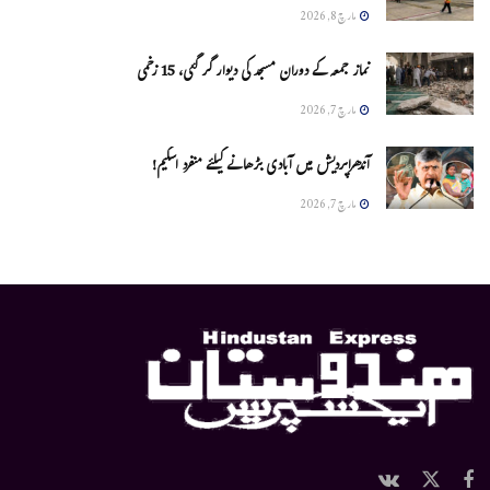
مارچ 8, 2026
نماز جمعہ کے دوران مسجد کی دیوار گر گئی، 15 زخمی
مارچ 7, 2026
آندھراپردیش میں آبادی بڑھانے کیلئے منفرد اسکیم!
مارچ 7, 2026