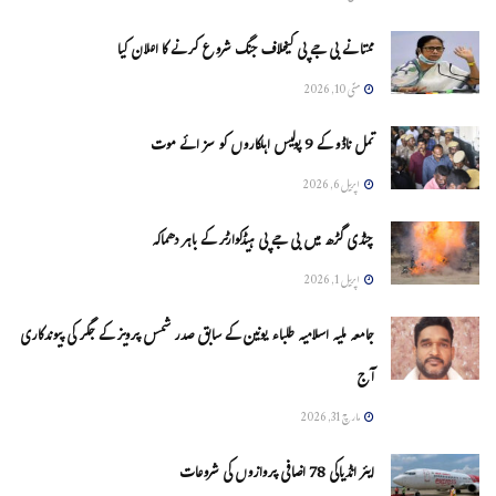
ممتا نے بی جے پی کیخلاف جنگ شروع کرنے کا اعلان کیا
مئی 10, 2026
تمل ناڈو کے 9 پولیس اہلکاروں کو سزائے موت
اپریل 6, 2026
چنڈی گڑھ میں بی جے پی ہیڈکوارٹر کے باہر دھماکہ
اپریل 1, 2026
جامعہ ملیہ اسلامیہ طلباء یونین کے سابق صدر شمس پرویز کے جگر کی پیوندکاری
آج
مارچ 31, 2026
ایئر انڈیاکی 78 اضافی پروازوں کی شروعات