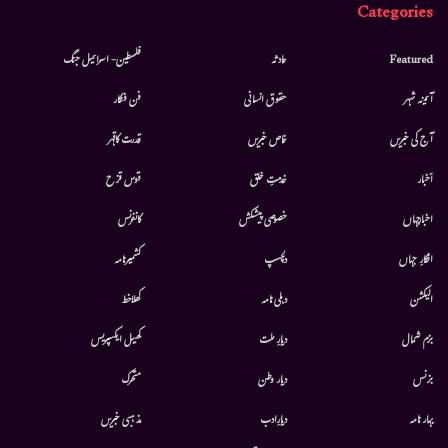
Categories
Featured
حادثہ
فلسطین- اسرائیل جنگ
آئینہ شہر
حقوق انسانی
فن فنکار
آج کی خبریں
خاص خبریں
قدرت کاقہر
أخبار
خدمتِ خلق
قوس قزح
اخبارجہاں
خصوصی پیشکش
کانفرنس
افکارِ جہاں
دلچسپ
کشمیرنامہ
الیکشن
دہلی نامہ
کھلاخط
بزم شمال
دیارِ ملت
کھیل ایکسپریس
بزنس
دیار وطن
متحرك
بہار نامہ
دیارِادب
مذہبی خبریں