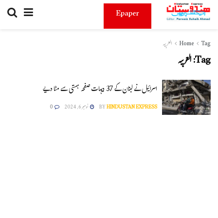
Epaper
Tag
Home
العربیہ
Tag:
العربیہ
اسرائیل نے لبنان کے 37 دیہات صفحہ ہستی سے مٹا دیے
HINDUSTAN EXPRESS
BY
نومبر 6, 2024
0