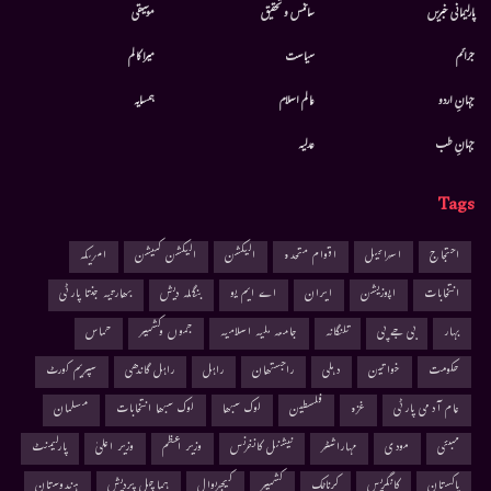
پارلیمانی خبریں
سائنس و تحقیق
موسيقى
جرائم
سیاست
میرا کالم
جہانِ اردو
عالم اسلام
ہمسایہ
جہانِ طب
عدلیہ
Tags
احتجاج
اسرائیل
اقوام متحدہ
الیکشن
الیکشن کمیشن
امریکہ
انتخابات
اپوزیشن
ایران
اے ایم یو
بنگلہ دیش
بھارتیہ جنتا پارٹی
بہار
بی جے پی
تلنگانہ
جامعہ ملیہ اسلامیہ
جموں وکشمیر
حماس
حکومت
خواتین
دہلی
راجستھان
راہل
راہل گاندھی
سپریم کورٹ
عام آدمی پارٹی
غزہ
فلسطین
لوک سبھا
لوک سبھا انتخابات
مسلمان
ممبئی
مودی
مہاراشٹر
نیشنل کانفرنس
وزیر اعظم
وزیر اعلیٰ
پارلیمنٹ
پاکستان
کانگریس
کرناٹک
کشمیر
کیجریوال
ہماچل پردیش
ہندوستان