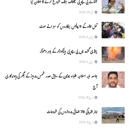
ممتا نے بی جے پی کیخلاف جنگ شروع کرنے کا اعلان کیا
مئی 10, 2026
تمل ناڈو کے 9 پولیس اہلکاروں کو سزائے موت
اپریل 6, 2026
چنڈی گڑھ میں بی جے پی ہیڈکوارٹر کے باہر دھماکہ
اپریل 1, 2026
جامعہ ملیہ اسلامیہ طلباء یونین کے سابق صدر شمس پرویز کے جگر کی پیوندکاری
آج
مارچ 31, 2026
ایئر انڈیاکی 78 اضافی پروازوں کی شروعات
مارچ 8, 2026