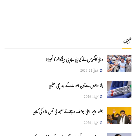
خبریں
دہلی کانگریس نے کیا بی جے پی ہیڈکواٹر کا گھیراؤ
جولائی 22, 2026
ہنتا وائرس سےتین اموات کے بعد مچی کھلبلی
مئی 11, 2026
بطور وزیر اعلیٰ جوزف وجئے نے سنبھالی تمل ناڈو کی کمان
مئی 11, 2026