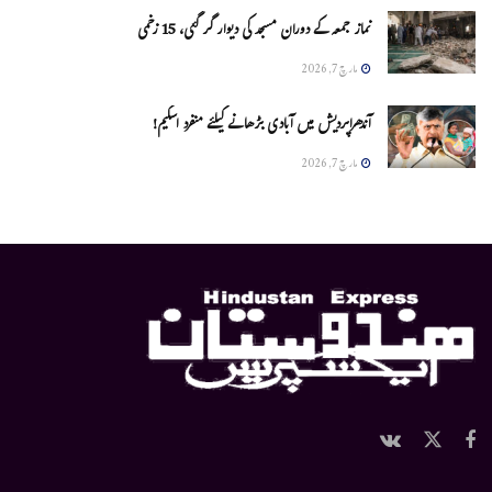
نماز جمعہ کے دوران مسجد کی دیوار گر گئی، 15 زخمی
مارچ 7, 2026
آندھراپردیش میں آبادی بڑھانے کیلئے منفرد اسکیم!
مارچ 7, 2026