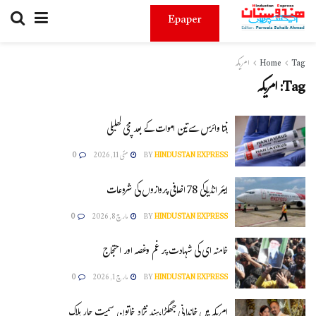
Epaper
Tag
Home
امریکہ
Tag:
امریکہ
ہنتا وائرس سےتین اموات کے بعد مچی کھلبلی
HINDUSTAN EXPRESS
BY
مئی 11, 2026
0
ایئر انڈیاکی 78 اضافی پروازوں کی شروعات
HINDUSTAN EXPRESS
BY
مارچ 8, 2026
0
خامنہ ای کی شہادت پر غم وغصہ اور احتجاج
HINDUSTAN EXPRESS
BY
مارچ 1, 2026
0
امریکہ میں خاندانی جھگڑا،ہند نژاد خاتون سمیت چار ہلاک