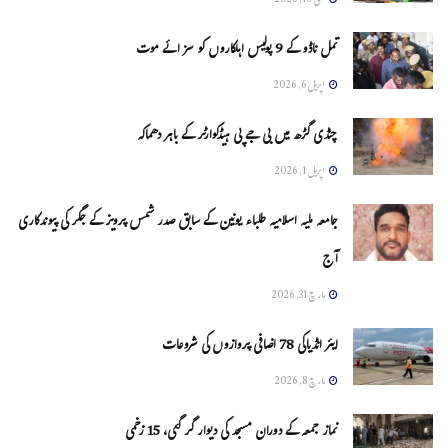
مئی 10, 2026
تمل ناڈو کے 9 پولیس اہلکاروں کو سزائے موت
اپریل 6, 2026
چنڈی گڑھ میں بی جے پی ہیڈکوارٹر کے باہر دھماکہ
اپریل 1, 2026
جامعہ ملیہ اسلامیہ طلباء یونین کے سابق صدر شمس پرویز کے جگر کی پیوندکاری
آج
مارچ 31, 2026
ایئر انڈیاکی 78 اضافی پروازوں کی شروعات
مارچ 8, 2026
نماز جمعہ کے دوران مسجد کی دیوار گر گئی، 15 زخمی