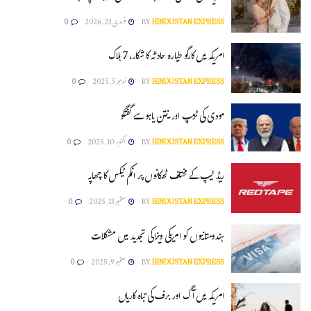
HINDUSTAN EXPRESS
BY
فروری 23, 2026
0
امریکہ میں کارگو طیارہ حادثہ کا شکار، 7 ہلاک
HINDUSTAN EXPRESS
BY
نومبر 5, 2025
0
مودی کی ٹرمپ اور نیتن یاہو سے گفتگو
HINDUSTAN EXPRESS
BY
اکتوبر 10, 2025
0
ریڈ ٹیپ کے مختلف ٹھکانوں پر انکم ٹیکس کا چھاپہ
HINDUSTAN EXPRESS
BY
ستمبر 13, 2025
0
ہندوستانیوں کو امریکی ویزاکی تجدید میں مشکلات
HINDUSTAN EXPRESS
BY
ستمبر 9, 2025
0
امریکہ میں آگ اور برف کی تباہ کاریاں