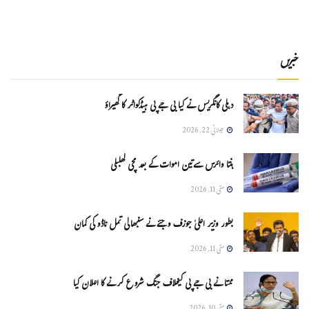
خبریں
دہلی کانگریس نے کیا بی جے پی ہیڈکواٹر کا گھیراؤ
جولائی 22, 2026
ہنتا وائرس سےتین اموات کے بعد مچی کھلبلی
مئی 11, 2026
بطور وزیر اعلیٰ جوزف وجئے نے سنبھالی تمل ناڈو کی کمان
مئی 11, 2026
ممتا نے بی جے پی کیخلاف جنگ شروع کرنے کا اعلان کیا