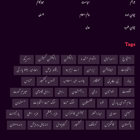
جرائم
سیاست
میرا کالم
جہانِ اردو
عالم اسلام
ہمسایہ
جہانِ طب
عدلیہ
Tags
احتجاج
اسرائیل
اقوام متحدہ
الیکشن
الیکشن کمیشن
امریکہ
انتخابات
اپوزیشن
ایران
اے ایم یو
بنگلہ دیش
بھارتیہ جنتا پارٹی
بہار
بی جے پی
تلنگانہ
جامعہ ملیہ اسلامیہ
جموں وکشمیر
حماس
حکومت
خواتین
دہلی
راجستھان
راہل
راہل گاندھی
سپریم کورٹ
عام آدمی پارٹی
غزہ
فلسطین
لوک سبھا
لوک سبھا انتخابات
مسلمان
ممبئی
مودی
مہاراشٹر
نیشنل کانفرنس
وزیر اعظم
وزیر اعلیٰ
پارلیمنٹ
پاکستان
کانگریس
کرناٹک
کشمیر
کیجریوال
ہماچل پردیش
ہندوستان