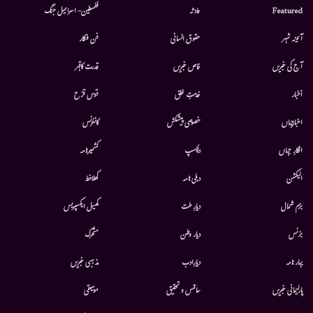
Featured
حادثہ
فلسطین- اسرائیل جنگ
آئینہ شہر
حقوق انسانی
فن فنکار
آج کی خبریں
خاص خبریں
قدرت کاقہر
أخبار
خدمتِ خلق
قوس قزح
اخبارجہاں
خصوصی پیشکش
کانفرنس
افکارِ جہاں
دلچسپ
کشمیرنامہ
الیکشن
دہلی نامہ
کھلاخط
بزم شمال
دیارِ ملت
کھیل ایکسپریس
بزنس
دیار وطن
متحرك
بہار نامہ
دیارِادب
مذہبی خبریں
پارلیمانی خبریں
سائنس و تحقیق
موسيقى