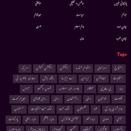
پارلیمانی خبریں
سائنس و تحقیق
موسيقى
جرائم
سیاست
میرا کالم
جہانِ اردو
عالم اسلام
ہمسایہ
جہانِ طب
عدلیہ
Tags
احتجاج
اسرائیل
اقوام متحدہ
الیکشن
الیکشن کمیشن
امریکہ
انتخابات
اپوزیشن
ایران
اے ایم یو
بنگلہ دیش
بھارتیہ جنتا پارٹی
بہار
بی جے پی
تلنگانہ
جامعہ ملیہ اسلامیہ
جموں وکشمیر
حماس
حکومت
خواتین
دہلی
راجستھان
راہل
راہل گاندھی
سپریم کورٹ
عام آدمی پارٹی
غزہ
فلسطین
لوک سبھا
لوک سبھا انتخابات
مسلمان
ممبئی
مودی
مہاراشٹر
نیشنل کانفرنس
وزیر اعظم
وزیر اعلیٰ
پارلیمنٹ
پاکستان
کانگریس
کرناٹک
کشمیر
کیجریوال
ہماچل پردیش
ہندوستان