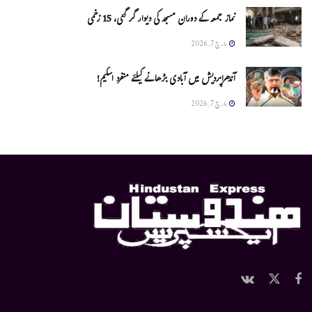
نماز جمعہ کے دوران مسجد کی دیوار گر گئی، 15 زخمی
مارچ 7, 2026
آندھراپردیش میں آبادی بڑھانے کیلئے منفرد اسکیم!
مارچ 7, 2026