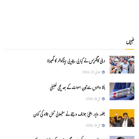
خبریں
دہلی کانگریس نے کیا بی جے پی ہیڈکواٹر کا گھیراؤ
جولائی 22, 2026
ہنتا وائرس سےتین اموات کے بعد مچی کھلبلی
مئی 11, 2026
بطور وزیر اعلیٰ جوزف وجئے نے سنبھالی تمل ناڈو کی کمان
مئی 11, 2026