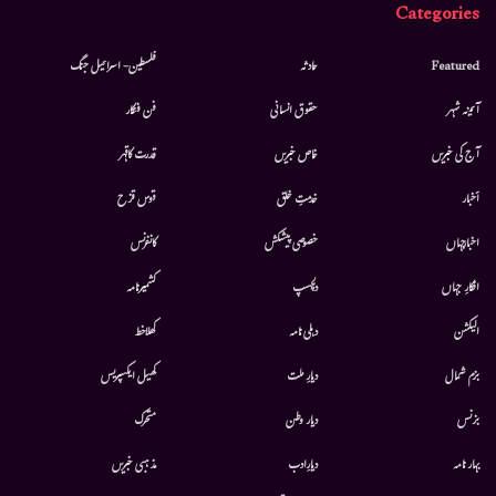
Categories
Featured
حادثہ
فلسطین- اسرائیل جنگ
آئینہ شہر
حقوق انسانی
فن فنکار
آج کی خبریں
خاص خبریں
قدرت کاقہر
أخبار
خدمتِ خلق
قوس قزح
اخبارجہاں
خصوصی پیشکش
کانفرنس
افکارِ جہاں
دلچسپ
کشمیرنامہ
الیکشن
دہلی نامہ
کھلاخط
بزم شمال
دیارِ ملت
کھیل ایکسپریس
بزنس
دیار وطن
متحرك
بہار نامہ
دیارِادب
مذہبی خبریں