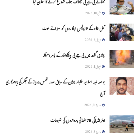
ممتا نے بی جے پی کیخلاف جنگ شروع کرنے کا اعلان کیا
مئی 10, 2026
تمل ناڈو کے 9 پولیس اہلکاروں کو سزائے موت
اپریل 6, 2026
چنڈی گڑھ میں بی جے پی ہیڈکوارٹر کے باہر دھماکہ
اپریل 1, 2026
جامعہ ملیہ اسلامیہ طلباء یونین کے سابق صدر شمس پرویز کے جگر کی پیوندکاری
آج
مارچ 31, 2026
ایئر انڈیاکی 78 اضافی پروازوں کی شروعات
مارچ 8, 2026