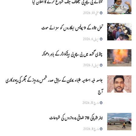
ممتا نے بی جے پی کیخلاف جنگ شروع کرنے کا اعلان کیا
مئی 10, 2026
تمل ناڈو کے 9 پولیس اہلکاروں کو سزائے موت
اپریل 6, 2026
چنڈی گڑھ میں بی جے پی ہیڈکوارٹر کے باہر دھماکہ
اپریل 1, 2026
جامعہ ملیہ اسلامیہ طلباء یونین کے سابق صدر شمس پرویز کے جگر کی پیوندکاری
آج
مارچ 31, 2026
ایئر انڈیاکی 78 اضافی پروازوں کی شروعات
مارچ 8, 2026