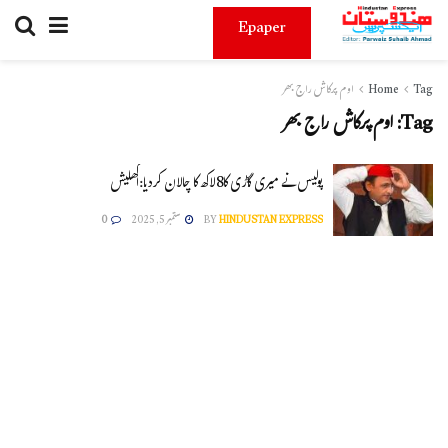
Epaper
Tag
Home
اوم پرکاش راج بھر
Tag:
اوم پرکاش راج بھر
پولیس نے میری گاڑی کا8لاکھ کا چالان کردیا:اکھلیش
HINDUSTAN EXPRESS
BY
ستمبر 5, 2025
0