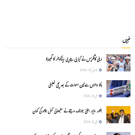
خبریں
دہلی کانگریس نے کیا بی جے پی ہیڈکواٹر کا گھیراؤ
جولائی 22, 2026
ہنتا وائرس سےتین اموات کے بعد مچی کھلبلی
مئی 11, 2026
بطور وزیر اعلیٰ جوزف وجئے نے سنبھالی تمل ناڈو کی کمان
مئی 11, 2026