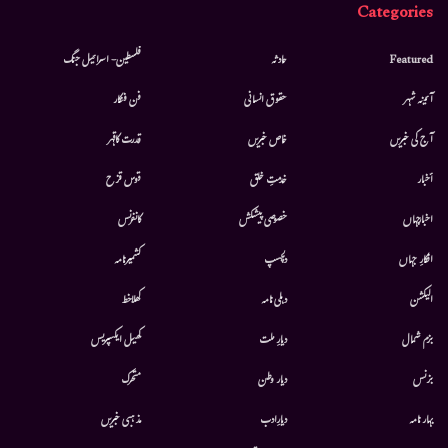
Categories
Featured
حادثہ
فلسطین- اسرائیل جنگ
آئینہ شہر
حقوق انسانی
فن فنکار
آج کی خبریں
خاص خبریں
قدرت کاقہر
أخبار
خدمتِ خلق
قوس قزح
اخبارجہاں
خصوصی پیشکش
کانفرنس
افکارِ جہاں
دلچسپ
کشمیرنامہ
الیکشن
دہلی نامہ
کھلاخط
بزم شمال
دیارِ ملت
کھیل ایکسپریس
بزنس
دیار وطن
متحرك
بہار نامہ
دیارِادب
مذہبی خبریں