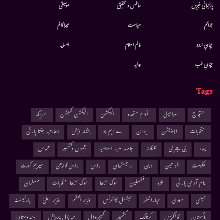
پارلیمانی خبریں
سائنس و تحقیق
موسيقى
جرائم
سیاست
میرا کالم
جہانِ اردو
عالم اسلام
ہمسایہ
جہانِ طب
عدلیہ
Tags
احتجاج
اسرائیل
اقوام متحدہ
الیکشن
الیکشن کمیشن
امریکہ
انتخابات
اپوزیشن
ایران
اے ایم یو
بنگلہ دیش
بھارتیہ جنتا پارٹی
بہار
بی جے پی
تلنگانہ
جامعہ ملیہ اسلامیہ
جموں وکشمیر
حماس
حکومت
خواتین
دہلی
راجستھان
راہل
راہل گاندھی
سپریم کورٹ
عام آدمی پارٹی
غزہ
فلسطین
لوک سبھا
لوک سبھا انتخابات
مسلمان
ممبئی
مودی
مہاراشٹر
نیشنل کانفرنس
وزیر اعظم
وزیر اعلیٰ
پارلیمنٹ
پاکستان
کانگریس
کرناٹک
کشمیر
کیجریوال
ہماچل پردیش
ہندوستان