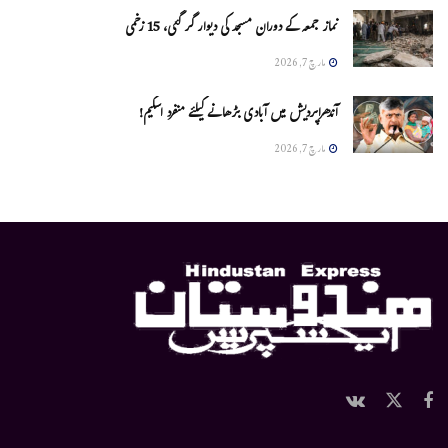
نماز جمعہ کے دوران مسجد کی دیوار گر گئی، 15 زخمی
مارچ 7, 2026
آندھراپردیش میں آبادی بڑھانے کیلئے منفرد اسکیم!
مارچ 7, 2026