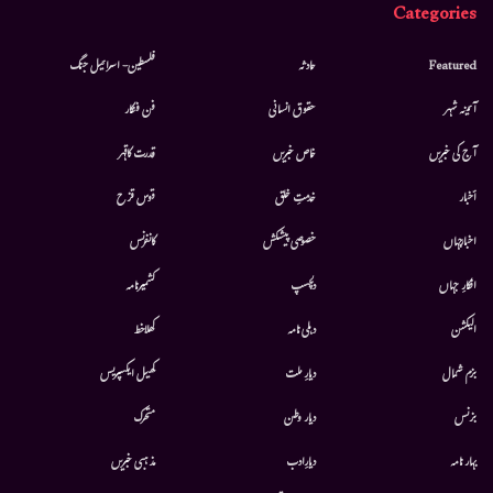
Categories
Featured
حادثہ
فلسطین- اسرائیل جنگ
آئینہ شہر
حقوق انسانی
فن فنکار
آج کی خبریں
خاص خبریں
قدرت کاقہر
أخبار
خدمتِ خلق
قوس قزح
اخبارجہاں
خصوصی پیشکش
کانفرنس
افکارِ جہاں
دلچسپ
کشمیرنامہ
الیکشن
دہلی نامہ
کھلاخط
بزم شمال
دیارِ ملت
کھیل ایکسپریس
بزنس
دیار وطن
متحرك
بہار نامہ
دیارِادب
مذہبی خبریں