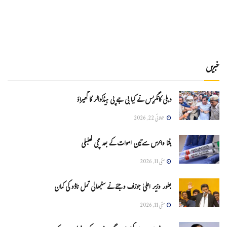
خبریں
دہلی کانگریس نے کیا بی جے پی ہیڈکواٹر کا گھیراؤ
جولائی 22, 2026
ہنتا وائرس سےتین اموات کے بعد مچی کھلبلی
مئی 11, 2026
بطور وزیر اعلیٰ جوزف وجئے نے سنبھالی تمل ناڈو کی کمان
مئی 11, 2026