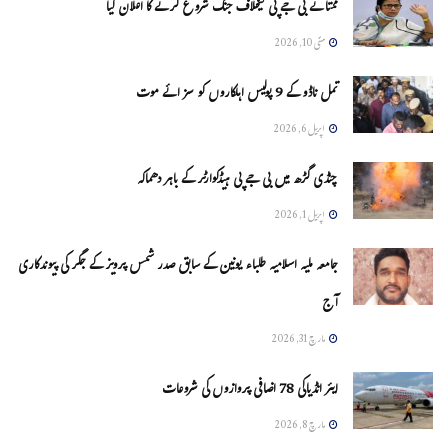
ممتا نے بی جے پی کیخلاف جنگ شروع کرنے کا اعلان کیا
مئی 10, 2026
تمل ناڈو کے 9 پولیس اہلکاروں کو سزائے موت
اپریل 6, 2026
چنڈی گڑھ میں بی جے پی ہیڈکوارٹر کے باہر دھماکہ
اپریل 1, 2026
جامعہ ملیہ اسلامیہ طلباء یونین کے سابق صدر شمس پرویز کے جگر کی پیوندکاری
آج
مارچ 31, 2026
ایئر انڈیاکی 78 اضافی پروازوں کی شروعات
مارچ 8, 2026