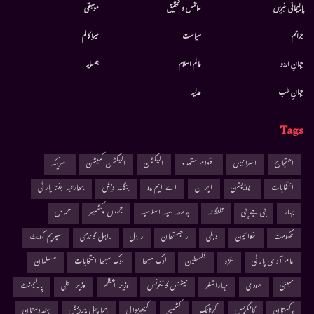
پارلیمانی خبریں
سائنس و تحقیق
موسيقى
جرائم
سیاست
میرا کالم
جہانِ اردو
عالم اسلام
ہمسایہ
جہانِ طب
عدلیہ
Tags
احتجاج
اسرائیل
اقوام متحدہ
الیکشن
الیکشن کمیشن
امریکہ
انتخابات
اپوزیشن
ایران
اے ایم یو
بنگلہ دیش
بھارتیہ جنتا پارٹی
بہار
بی جے پی
تلنگانہ
جامعہ ملیہ اسلامیہ
جموں وکشمیر
حماس
حکومت
خواتین
دہلی
راجستھان
راہل
راہل گاندھی
سپریم کورٹ
عام آدمی پارٹی
غزہ
فلسطین
لوک سبھا
لوک سبھا انتخابات
مسلمان
ممبئی
مودی
مہاراشٹر
نیشنل کانفرنس
وزیر اعظم
وزیر اعلیٰ
پارلیمنٹ
پاکستان
کانگریس
کرناٹک
کشمیر
کیجریوال
ہماچل پردیش
ہندوستان