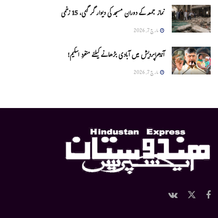
نماز جمعہ کے دوران مسجد کی دیوار گر گئی، 15 زخمی
مارچ 7, 2026
آندھراپردیش میں آبادی بڑھانے کیلئے منفرد اسکیم!
مارچ 7, 2026