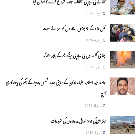
ممتا نے بی جے پی کیخلاف جنگ شروع کرنے کا اعلان کیا
مئی 10, 2026
تمل ناڈو کے 9 پولیس اہلکاروں کو سزائے موت
اپریل 6, 2026
چنڈی گڑھ میں بی جے پی ہیڈکوارٹر کے باہر دھماکہ
اپریل 1, 2026
جامعہ ملیہ اسلامیہ طلباء یونین کے سابق صدر شمس پرویز کے جگر کی پیوندکاری
آج
مارچ 31, 2026
ایئر انڈیاکی 78 اضافی پروازوں کی شروعات
مارچ 8, 2026