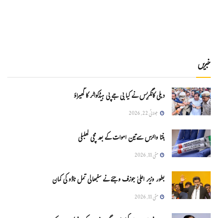
خبریں
دہلی کانگریس نے کیا بی جے پی ہیڈکواٹر کا گھیراؤ
جولائی 22, 2026
ہنتا وائرس سےتین اموات کے بعد مچی کھلبلی
مئی 11, 2026
بطور وزیر اعلیٰ جوزف وجئے نے سنبھالی تمل ناڈو کی کمان
مئی 11, 2026