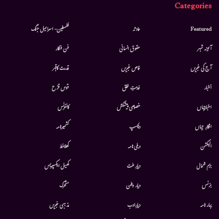
Categories
Featured
حادثہ
فلسطین- اسرائیل جنگ
آئینہ شہر
حقوق انسانی
فن فنکار
آج کی خبریں
خاص خبریں
قدرت کاقہر
أخبار
خدمتِ خلق
قوس قزح
اخبارجہاں
خصوصی پیشکش
کانفرنس
افکارِ جہاں
دلچسپ
کشمیرنامہ
الیکشن
دہلی نامہ
کھلاخط
بزم شمال
دیارِ ملت
کھیل ایکسپریس
بزنس
دیار وطن
متحرك
بہار نامہ
دیارِادب
مذہبی خبریں