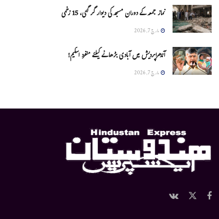
نماز جمعہ کے دوران مسجد کی دیوار گر گئی، 15 زخمی
مارچ 7, 2026
آندھراپردیش میں آبادی بڑھانے کیلئے منفرد اسکیم!
مارچ 7, 2026