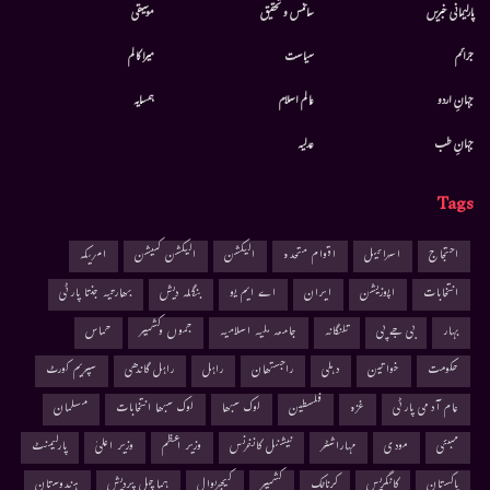
پارلیمانی خبریں
سائنس و تحقیق
موسيقى
جرائم
سیاست
میرا کالم
جہانِ اردو
عالم اسلام
ہمسایہ
جہانِ طب
عدلیہ
Tags
احتجاج
اسرائیل
اقوام متحدہ
الیکشن
الیکشن کمیشن
امریکہ
انتخابات
اپوزیشن
ایران
اے ایم یو
بنگلہ دیش
بھارتیہ جنتا پارٹی
بہار
بی جے پی
تلنگانہ
جامعہ ملیہ اسلامیہ
جموں وکشمیر
حماس
حکومت
خواتین
دہلی
راجستھان
راہل
راہل گاندھی
سپریم کورٹ
عام آدمی پارٹی
غزہ
فلسطین
لوک سبھا
لوک سبھا انتخابات
مسلمان
ممبئی
مودی
مہاراشٹر
نیشنل کانفرنس
وزیر اعظم
وزیر اعلیٰ
پارلیمنٹ
پاکستان
کانگریس
کرناٹک
کشمیر
کیجریوال
ہماچل پردیش
ہندوستان