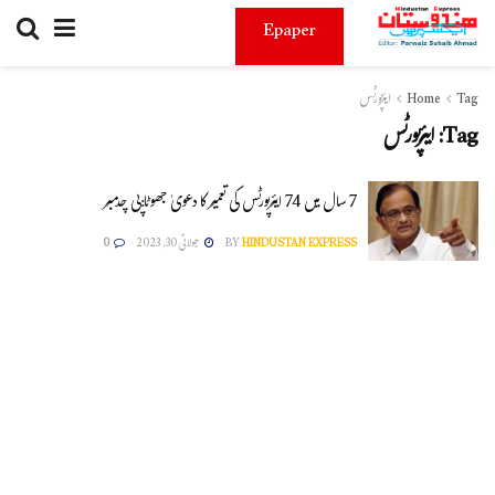
Epaper
Tag
Home
ایئرپورٹس
Tag:
ایئرپورٹس
7 سال میں 74 ایئرپورٹس کی تعمیر کا دعویٰ جھوٹا:پی چدمبر
HINDUSTAN EXPRESS
BY
جولائی 30, 2023
0