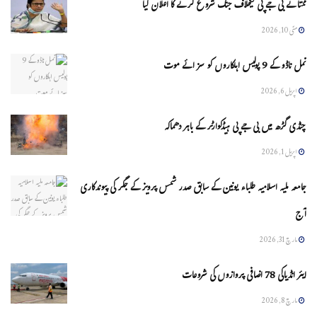
ممتا نے بی جے پی کیخلاف جنگ شروع کرنے کا اعلان کیا
مئی 10, 2026
تمل ناڈو کے 9 پولیس اہلکاروں کو سزائے موت
اپریل 6, 2026
چنڈی گڑھ میں بی جے پی ہیڈکوارٹر کے باہر دھماکہ
اپریل 1, 2026
جامعہ ملیہ اسلامیہ طلباء یونین کے سابق صدر شمس پرویز کے جگر کی پیوندکاری
آج
مارچ 31, 2026
ایئر انڈیاکی 78 اضافی پروازوں کی شروعات
مارچ 8, 2026