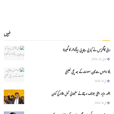
خبریں
دہلی کانگریس نے کیا بی جے پی ہیڈکواٹر کا گھیراؤ
جولائی 22, 2026
ہنتا وائرس سےتین اموات کے بعد مچی کھلبلی
مئی 11, 2026
بطور وزیر اعلیٰ جوزف وجئے نے سنبھالی تمل ناڈو کی کمان
مئی 11, 2026