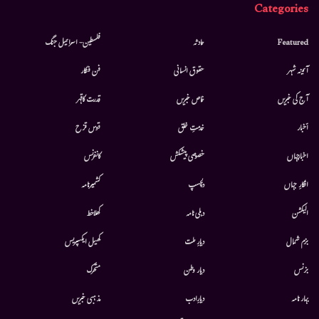
Categories
Featured
حادثہ
فلسطین- اسرائیل جنگ
آئینہ شہر
حقوق انسانی
فن فنکار
آج کی خبریں
خاص خبریں
قدرت کاقہر
أخبار
خدمتِ خلق
قوس قزح
اخبارجہاں
خصوصی پیشکش
کانفرنس
افکارِ جہاں
دلچسپ
کشمیرنامہ
الیکشن
دہلی نامہ
کھلاخط
بزم شمال
دیارِ ملت
کھیل ایکسپریس
بزنس
دیار وطن
متحرك
بہار نامہ
دیارِادب
مذہبی خبریں