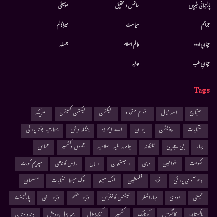
پارلیمانی خبریں
سائنس و تحقیق
موسيقى
جرائم
سیاست
میرا کالم
جہانِ اردو
عالم اسلام
ہمسایہ
جہانِ طب
عدلیہ
Tags
احتجاج
اسرائیل
اقوام متحدہ
الیکشن
الیکشن کمیشن
امریکہ
انتخابات
اپوزیشن
ایران
اے ایم یو
بنگلہ دیش
بھارتیہ جنتا پارٹی
بہار
بی جے پی
تلنگانہ
جامعہ ملیہ اسلامیہ
جموں وکشمیر
حماس
حکومت
خواتین
دہلی
راجستھان
راہل
راہل گاندھی
سپریم کورٹ
عام آدمی پارٹی
غزہ
فلسطین
لوک سبھا
لوک سبھا انتخابات
مسلمان
ممبئی
مودی
مہاراشٹر
نیشنل کانفرنس
وزیر اعظم
وزیر اعلیٰ
پارلیمنٹ
پاکستان
کانگریس
کرناٹک
کشمیر
کیجریوال
ہماچل پردیش
ہندوستان