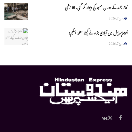
نماز جمعہ کے دوران مسجد کی دیوار گر گئی، 15 زخمی
مارچ 7, 2026
آندھراپردیش میں آبادی بڑھانے کیلئے منفرد اسکیم!
مارچ 7, 2026